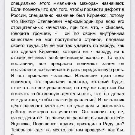
специально этого «мальчика мажора» назначают.
Если помнить что для того, чтобы провести дефолт в
России, специально назначен был Кириенко, потому
что Виктор Степанович Черномырдин при всех его
отрицательных качествах, при том, что, - «Басаев,
говорите громче», - он по своим внутренним
качествам не мог поступиться страной, плодами
своего труда. Он не мог так ударить по народу, как
это сделал Кириенко, который ни к народу, ни к
стране не имел вообще никакой жалости. То есть
поставили, все прекрасно понимают зачем он
поставлен и все начинают играть определенную роль.
И вот прислали человека. Начальник цеха тоже
понимает, что прислали человека, который будет
отвечать за все управление, но ему же надо как бы
показать собственную деятельность, что он делал
все для того, чтобы спасти [управление]. И начальник
цеха начинает метаться по участкам и выполнять
работу мастеров на участках. Он говорит то, се,
пятое, десятое. То, зачем он [раньше] вызывал к себе
Яценюка, Порошенко, других, приходил в Раду, да?
Теперь он едет на место, он там проверяет как бы.