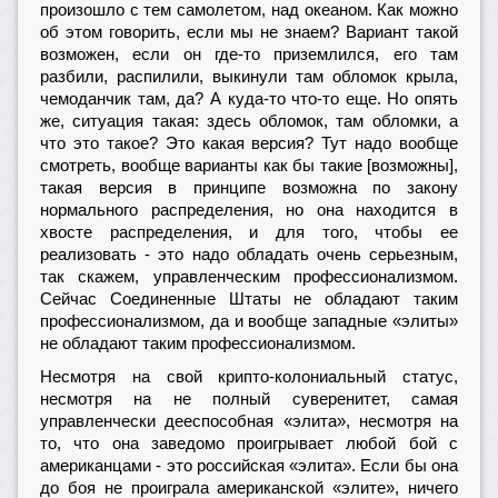
произошло с тем самолетом, над океаном. Как можно
об этом говорить, если мы не знаем? Вариант такой
возможен, если он где-то приземлился, его там
разбили, распилили, выкинули там обломок крыла,
чемоданчик там, да? А куда-то что-то еще. Но опять
же, ситуация такая: здесь обломок, там обломки, а
что это такое? Это какая версия? Тут надо вообще
смотреть, вообще варианты как бы такие [возможны],
такая версия в принципе возможна по закону
нормального распределения, но она находится в
хвосте распределения, и для того, чтобы ее
реализовать - это надо обладать очень серьезным,
так скажем, управленческим профессионализмом.
Сейчас Соединенные Штаты не обладают таким
профессионализмом, да и вообще западные «элиты»
не обладают таким профессионализмом.
Несмотря на свой крипто-колониальный статус,
несмотря на не полный суверенитет, самая
управленчески дееспособная «элита», несмотря на
то, что она заведомо проигрывает любой бой с
американцами - это российская «элита». Если бы она
до боя не проиграла американской «элите», ничего