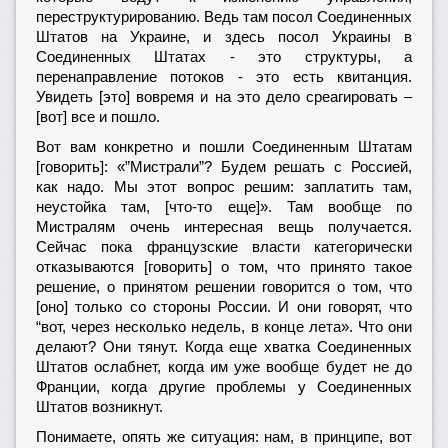
переструктурированию. Ведь там посол Соединенных
Штатов на Украине, и здесь посол Украины в
Соединенных Штатах - это структуры, а
перенаправление потоков - это есть квитанция.
Увидеть [это] вовремя и на это дело среагировать –
[вот] все и пошло.
Вот вам конкретно и пошли Соединенным Штатам
[говорить]: «”Мистрали”? Будем решать с Россией,
как надо. Мы этот вопрос решим: заплатить там,
неустойка там, [что-то еще]». Там вообще по
Мистралям очень интересная вещь получается.
Сейчас пока французские власти категорически
отказываются [говорить] о том, что принято такое
решение, о принятом решении говорится о том, что
[оно] только со стороны России. И они говорят, что
“вот, через несколько недель, в конце лета». Что они
делают? Они тянут. Когда еще хватка Соединенных
Штатов ослабнет, когда им уже вообще будет не до
Франции, когда другие проблемы у Соединенных
Штатов возникнут.
Понимаете, опять же ситуация: нам, в принципе, вот