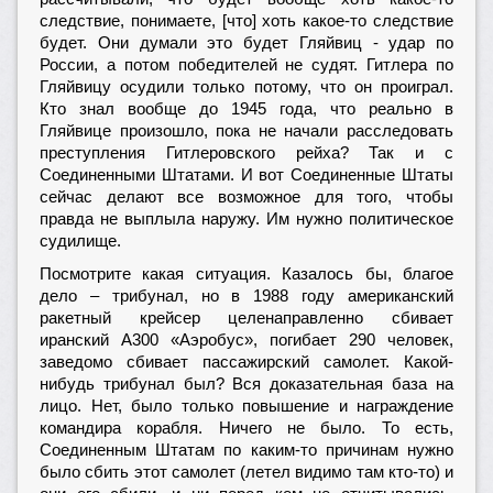
следствие, понимаете, [что] хоть какое-то следствие
будет. Они думали это будет Гляйвиц - удар по
России, а потом победителей не судят. Гитлера по
Гляйвицу осудили только потому, что он проиграл.
Кто знал вообще до 1945 года, что реально в
Гляйвице произошло, пока не начали расследовать
преступления Гитлеровского рейха? Так и с
Соединенными Штатами. И вот Соединенные Штаты
сейчас делают все возможное для того, чтобы
правда не выплыла наружу. Им нужно политическое
судилище.
Посмотрите какая ситуация. Казалось бы, благое
дело – трибунал, но в 1988 году американский
ракетный крейсер целенаправленно сбивает
иранский A300 «Аэробус», погибает 290 человек,
заведомо сбивает пассажирский самолет. Какой-
нибудь трибунал был? Вся доказательная база на
лицо. Нет, было только повышение и награждение
командира корабля. Ничего не было. То есть,
Соединенным Штатам по каким-то причинам нужно
было сбить этот самолет (летел видимо там кто-то) и