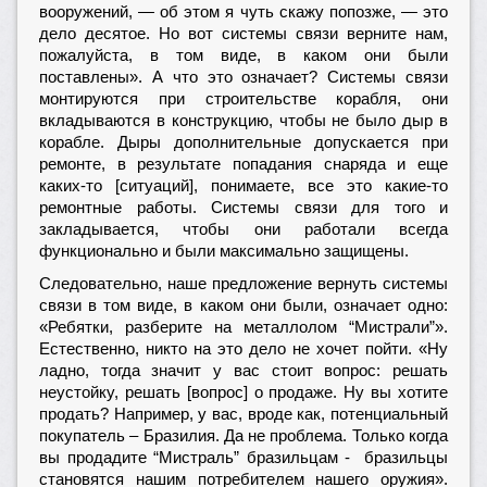
вооружений, — об этом я чуть скажу попозже, — это
дело десятое. Но вот системы связи верните нам,
пожалуйста, в том виде, в каком они были
поставлены». А что это означает? Системы связи
монтируются при строительстве корабля, они
вкладываются в конструкцию, чтобы не было дыр в
корабле. Дыры дополнительные допускается при
ремонте, в результате попадания снаряда и еще
каких-то [ситуаций], понимаете, все это какие-то
ремонтные работы. Системы связи для того и
закладывается, чтобы они работали всегда
функционально и были максимально защищены.
Следовательно, наше предложение вернуть системы
связи в том виде, в каком они были, означает одно:
«Ребятки, разберите на металлолом “Мистрали”».
Естественно, никто на это дело не хочет пойти. «Ну
ладно, тогда значит у вас стоит вопрос: решать
неустойку, решать [вопрос] о продаже. Ну вы хотите
продать? Например, у вас, вроде как, потенциальный
покупатель – Бразилия. Да не проблема. Только когда
вы продадите “Мистраль” бразильцам - бразильцы
становятся нашим потребителем нашего оружия».