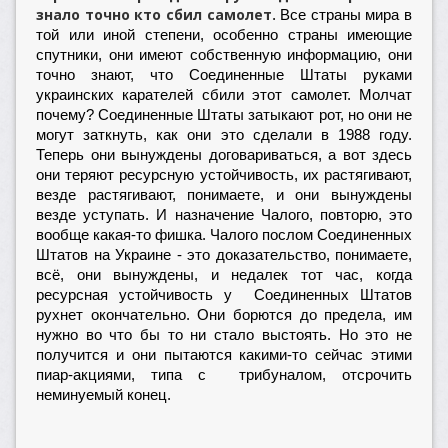
знало точно кто сбил самолет
. Все страны мира в
той или иной степени, особенно страны имеющие
спутники, они имеют собственную информацию, они
точно знают, что Соединенные Штаты руками
украинских карателей сбили этот самолет. Молчат
почему? Соединенные Штаты затыкают рот, но они не
могут заткнуть, как они это сделали в 1988 году.
Теперь они вынуждены договариваться, а вот здесь
они теряют ресурсную устойчивость, их растягивают,
везде растягивают, понимаете, и они вынуждены
везде уступать. И назначение Чалого, повторю, это
вообще какая-то фишка. Чалого послом Соединенных
Штатов на Украине - это доказательство, понимаете,
всё, они вынуждены, и недалек тот час, когда
ресурсная устойчивость у Соединенных Штатов
рухнет окончательно. Они борются до предела, им
нужно во что бы то ни стало выстоять. Но это не
получится и они пытаются какими-то сейчас этими
пиар-акциями, типа с трибуналом, отсрочить
неминуемый конец.