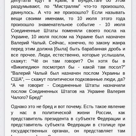
депутаты едут в Крым, в Бундестаге об этом
раздумывают, по “Мистралям” что-то произошло,
двинулось. А что же произошло? Если называть
вещи своими именами, то 10 июля этого года
произошло знаменательное событие - 10 июля
Соединенные Штаты поменяли своего посла на
Украине, 10 июля послом на Украине был назначен
Валерий Чалый. Сейчас, конечно, по закону жанра
перед этим должна [была] быть барабанная дробь и
все прочее. Люди, естественно, которые услышали,
скажут: “Чё он там говорит? Он хотя бы в
«Википедию» посмотрел бы - какой там посол?”
“Валерий Чалый был назначен послом Украины в
США”, — скажут политически подкованные люди, да?
“А че говорит - Соединенные Штаты назначили
послом Соединенных Штатов на Украине Валерия
Чалого? Бред!”
Однако это не бред и вот почему. Есть такое явление
у нас в политической жизни России, как
представитель президента в субъекте Федерации и
представитель субъекта Федерации в столице при
государственных органах, он представляет там