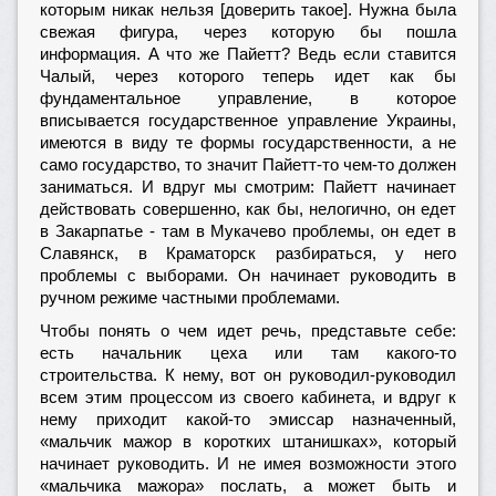
которым никак нельзя [доверить такое]. Нужна была
свежая фигура, через которую бы пошла
информация. А что же Пайетт? Ведь если ставится
Чалый, через которого теперь идет как бы
фундаментальное управление, в которое
вписывается государственное управление Украины,
имеются в виду те формы государственности, а не
само государство, то значит Пайетт-то чем-то должен
заниматься. И вдруг мы смотрим: Пайетт начинает
действовать совершенно, как бы, нелогично, он едет
в Закарпатье - там в Мукачево проблемы, он едет в
Славянск, в Краматорск разбираться, у него
проблемы с выборами. Он начинает руководить в
ручном режиме частными проблемами.
Чтобы понять о чем идет речь, представьте себе:
есть начальник цеха или там какого-то
строительства. К нему, вот он руководил-руководил
всем этим процессом из своего кабинета, и вдруг к
нему приходит какой-то эмиссар назначенный,
«мальчик мажор в коротких штанишках», который
начинает руководить. И не имея возможности этого
«мальчика мажора» послать, а может быть и