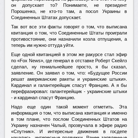
он допускает то? Понимаете, не президент
Порошенко, не кто-то там, а посол Украины в
Соединенных Штатах допускает.
Так вот все эти факты говорят о том, что выписана
квитанция о том, что Соединенные Штаты проиграли
противостояние, они назначили козла отпущения, а
теперь им нужно оттуда уйти.
Еще одной квитанцией в этом же ракурсе стал эфир
по «Fox News», где генерал в отставке Роберт Скейлз
сделал, ну гениальнейшее просто, я бы сказал,
заявление. Он заявил о том, что: «Будущее России
решат американские ракеты и украинские штыки».
Кардинал и галантерейщик спасут Францию. А я бы
перефразировал: галантерейщик - украинские штыки
- и кардинал спасут Францию.
Надо еще один такой момент отметить. Эта
информация о том, что выписана квитанция и именно
в том плане, что послом Соединенных Штатов на
Украину назначен Чалый, прозвучала в эфире радио
«Спутник». И интересные движения в госдепе
начались, интересные подвижки. Ранее заявленные