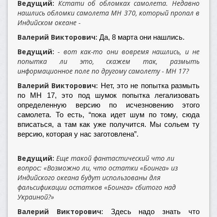
Ведущий:
Кстати об обломках самолета. Недавно
нашлись обломки самолета MH 370, который пропал в
Индийском океане -
Валерий Викторович:
Да, 8 марта они нашлись.
Ведущий:
- вот как-то они вовремя нашлись, и не
попытка ли это, скажем так, размыть
информационное поле по другому самолету - MH 17?
Валерий Викторович:
Нет, это не попытка размыть
по MH 17, это под шумок попытка легализовать
определенную версию по исчезновению этого
самолета. То есть, “пока идет шум по тому, сюда
вписаться, а там как уже получится. Мы сольем ту
версию, которая у нас заготовлена”.
Ведущий:
Еще такой фантастический что ли
вопрос: «Возможно ли, что остатки «Боинга» из
Индийского океана будут использованы для
фальсификации остатков «Боинга» сбитого над
Украиной?»
Валерий Викторович:
Здесь надо знать что