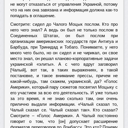
не могут отказаться от управления Украиной, потому
что на них она завязана и информация должна как-то
попадать в оглашение.
Смотрите: сидел до Чалого Моцык послом. Кто про
него чего знал? А ведь он был не только послом в
Соединенных Штатах, он был послом при
организации американских государств при Антигуа и
Барбуда, при Тринидад и Тобаго. Понимаете, у него
много чего было, но он сидел и не чирикал, он свое
место знал, он решал кланово-корпоративные задачи
украинской «элиты». А с чего вдруг заговорил
[Чалый], вот так, в таких выражениях, в такой
постановке, и такое внимание прессы, причем не
какой-нибудь, там скажем, украинской, да? «Голос
Америки», который пару сюжетов посвятил Моцыку с
его участием за всю его деятельность. И уже только
за это время, я не знаю сколько там, они очень
прилично выдали информации. «Чалый сказал то,
Чалый сказал се. Чалый сказал так». Кто сказал?
Смотрите – «Голос Америки». А Чалый постоянно
говорит о том, что [он] допускает расширение
форматов переговоров по Донбассу. Это кто? Почему