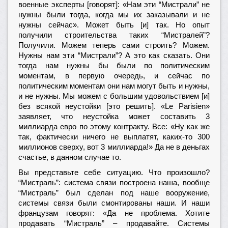
военные эксперты [говорят]: «Нам эти “Мистрали” не
нужны были тогда, когда мы их заказывали и не
нужны сейчас». Может быть [и] так. Но опыт
получили строительства таких “Мистралей”?
Получили. Можем теперь сами строить? Можем.
Нужны нам эти “Мистрали”? А это как сказать. Они
тогда нам нужны бы были по политическим
моментам, в первую очередь, и сейчас по
политическим моментам они нам могут быть и нужны,
и не нужны. Мы можем с большим удовольствием [и]
без всякой неустойки [это решить]. «Le Parisien»
заявляет, что неустойка может составить 3
миллиарда евро по этому контракту. Все: «Ну как же
так, фактически ничего не выплатят, каких-то 300
миллионов сверху, вот 3 миллиарда!» Да не в деньгах
счастье, в данном случае то.
Вы представьте себе ситуацию. Что произошло?
“Мистраль”: система связи построена наша, вообще
“Мистраль” был сделан под наше вооружение,
системы связи были смонтированы наши. И наши
французам говорят: «Да не проблема. Хотите
продавать “Мистраль” – продавайте. Системы