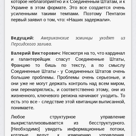
которое неблагоприятно и к Соединенным Штатам, и к
Украине в этом формате. Это все создается очень
усиленными такими темпами. Поэтому Пентагон
первый заявил о том, что: «Наших задержали».
Ведущий:
Американские эсминцы уходят из
Персидского залива.
Валерий Викторович:
Несмотря на то, что кардинал
и галантерейщик спасут Соединенные Штаты,
Францию то бишь по тексту, а по смыслу
Соединенные Штаты - у Соединенных Штатов очень
большие проблемы. Проблемы очень серьезные, и
они уже не могут держать контроль над всем миром,
они перенапряглись, и соответственно этому, они из
жизненного, ключевого региона начинают уходить. То
есть это все - следствие этой квитанции выписанной,
понимаете.
Любое структурное управление
выкристаллизовывается из бесструктурного.
[Необходимо] увидеть информационные потоки,
которые ведут к изменению управления,