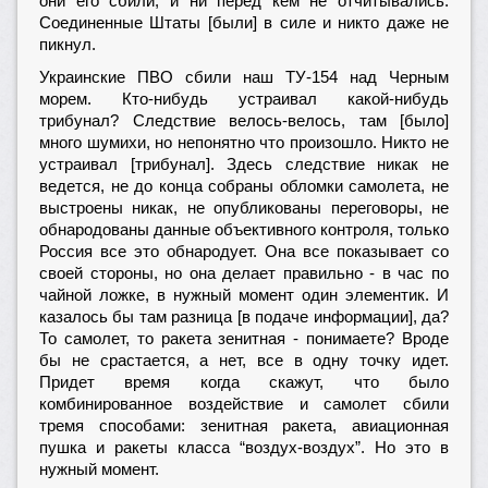
они его сбили, и ни перед кем не отчитывались.
Соединенные Штаты [были] в силе и никто даже не
пикнул.
Украинские ПВО сбили наш ТУ-154 над Черным
морем. Кто-нибудь устраивал какой-нибудь
трибунал? Следствие велось-велось, там [было]
много шумихи, но непонятно что произошло. Никто не
устраивал [трибунал]. Здесь следствие никак не
ведется, не до конца собраны обломки самолета, не
выстроены никак, не опубликованы переговоры, не
обнародованы данные объективного контроля, только
Россия все это обнародует. Она все показывает со
своей стороны, но она делает правильно - в час по
чайной ложке, в нужный момент один элементик. И
казалось бы там разница [в подаче информации], да?
То самолет, то ракета зенитная - понимаете? Вроде
бы не срастается, а нет, все в одну точку идет.
Придет время когда скажут, что было
комбинированное воздействие и самолет сбили
тремя способами: зенитная ракета, авиационная
пушка и ракеты класса “воздух-воздух”. Но это в
нужный момент.