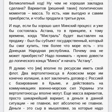
Великолепный ход! Ну чем не хорошая закладка
сделана? Вариантов [решений таких] политических
моментов – масса. То есть, нам выгодно и самим
приобрести, и чтобы продали в третьи руки.
И еще, если бы хорошо шел Минский процесс и уже
бы состоялась Астана, то в принципе, к тому
времени, когда “Мистраль” будет выставлен на
продажу - был бы субъект государственный, который
бы смог купить, тем более что море есть - это
Донецкая Народная республика. Почему она не
может приобрести? Надо понимать - нужно довести
до логического конца “Минск” и начать “Астану”.
Я думаю что [им] вполне по ресурсам иметь свой
флот. Два вертолетоносца в Азовском море им
конечно излишне, а вот заключить договор с Россией
с базирование в Крыме, и действовать на
коммуникациях военно-морских сил Украины эти
вертолетоносцы вполне могут. Еще масса вариантов,
просто шикарнейший вариант, а деньги в данной
ситуации - не главное, вот абсолютно не главное.
Деньги - это сыр в мышеловке, за которые надо