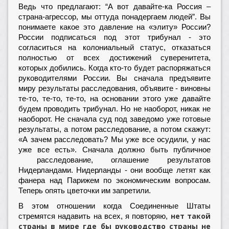
Ведь что предлагают: “А вот давайте-ка Россия –
страна-агрессор, мы оттуда понадергаем людей”. Вы
понимаете какое это давление на «элиту» России?
России подписаться под этот трибунал - это
согласиться на колониальный статус, отказаться
полностью от всех достижений суверенитета,
которых добились. Когда кто-то будет распоряжаться
руководителями России. Вы сначала предъявите
миру результаты расследования, объявите - виновны
те-то, те-то, те-то, на основании этого уже давайте
будем проводить трибунал. Но не наоборот, никак не
наоборот. Не сначала суд под заведомо уже готовые
результаты, а потом расследование, а потом скажут:
«А зачем расследовать? Мы уже все осудили, у нас
уже все есть». Сначала должно быть публичное
расследование, оглашение результатов
Нидерландами. Нидерланды - они вообще летят как
фанера над Парижем по экономическим вопросам.
Теперь опять цветочки им запретили.
В этом отношении когда Соединенные Штаты
нет такой
стремятся надавить на всех, я повторяю,
страны в мире где бы руководство страны не