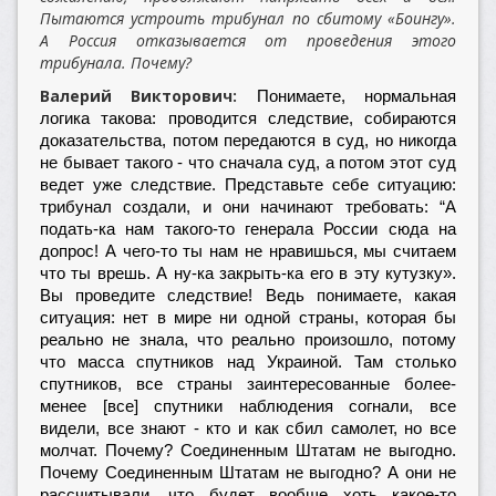
Пытаются устроить трибунал по сбитому «Боингу».
А Россия отказывается от проведения этого
трибунала. Почему?
Валерий Викторович:
Понимаете, нормальная
логика такова: проводится следствие, собираются
доказательства, потом передаются в суд, но никогда
не бывает такого - что сначала суд, а потом этот суд
ведет уже следствие. Представьте себе ситуацию:
трибунал создали, и они начинают требовать: “А
подать-ка нам такого-то генерала России сюда на
допрос! А чего-то ты нам не нравишься, мы считаем
что ты врешь. А ну-ка закрыть-ка его в эту кутузку».
Вы проведите следствие! Ведь понимаете, какая
ситуация: нет в мире ни одной страны, которая бы
реально не знала, что реально произошло, потому
что масса спутников над Украиной. Там столько
спутников, все страны заинтересованные более-
менее [все] спутники наблюдения согнали, все
видели, все знают - кто и как сбил самолет, но все
молчат. Почему? Соединенным Штатам не выгодно.
Почему Соединенным Штатам не выгодно? А они не
рассчитывали, что будет вообще хоть какое-то