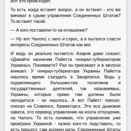
Вот это происходит.
То есть когда встанет вопрос, а он встанет - кто же
виноват в срыве управления Соединенных Штатов?
То встанет такой:
— А кого поставили-то на оглашение?
— Ну вот Чалого, с него и спрос, а я пытался спасти
интересы Соединенных Штатов как мог.
И ведь он реально пытается. Азаров даже сказал:
«Давайте назначим Пайетта генерал-губернатором
Украины». Понимаете? Раз он приезжает и в мелочи
вникает. У генерал-губернатора Украины Пайетта
нашлось время съездить в Закарпатье. Ведь у
подавляющего большинства политиков и
государственных деятелей, так называемых,
Украины, которые прямо там должны были
находиться - не нашлось. А вот Пайетт поехал,
поехал на Славянск, Краматорск. Это все дымовая
завеса, это перевод управления на козла отпущения,
на Чалого. То есть понимая, что управление уже
проиграно Украиной - нужно кого-то подставить, то
есть процесс сам должен идти, Соединенные Штаты