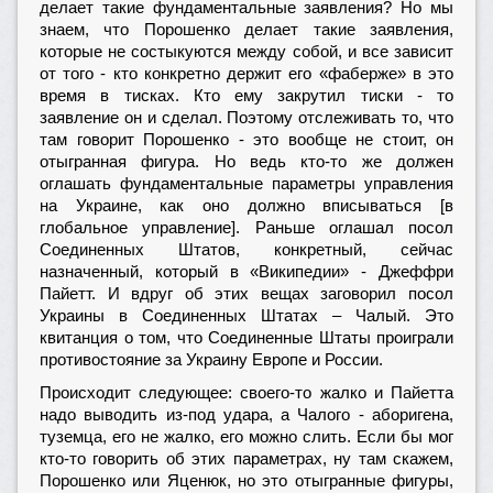
делает такие фундаментальные заявления? Но мы
знаем, что Порошенко делает такие заявления,
которые не состыкуются между собой, и все зависит
от того - кто конкретно держит его «фаберже» в это
время в тисках. Кто ему закрутил тиски - то
заявление он и сделал. Поэтому отслеживать то, что
там говорит Порошенко - это вообще не стоит, он
отыгранная фигура. Но ведь кто-то же должен
оглашать фундаментальные параметры управления
на Украине, как оно должно вписываться [в
глобальное управление]. Раньше оглашал посол
Соединенных Штатов, конкретный, сейчас
назначенный, который в «Википедии» - Джеффри
Пайетт. И вдруг об этих вещах заговорил посол
Украины в Соединенных Штатах – Чалый. Это
квитанция о том, что Соединенные Штаты проиграли
противостояние за Украину Европе и России.
Происходит следующее: своего-то жалко и Пайетта
надо выводить из-под удара, а Чалого - аборигена,
туземца, его не жалко, его можно слить. Если бы мог
кто-то говорить об этих параметрах, ну там скажем,
Порошенко или Яценюк, но это отыгранные фигуры,