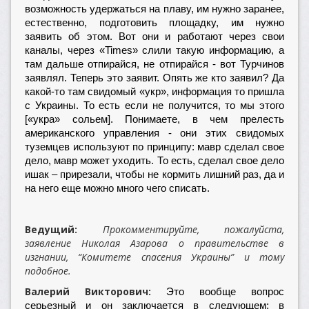
возможность удержаться на плаву, им нужно заранее,
естественно, подготовить площадку, им нужно
заявить об этом. Вот они и работают через свои
каналы, через «Times» слили такую информацию, а
там дальше отпирайся, не отпирайся - вот Турчинов
заявлял. Теперь это заявит. Опять же кто заявил? Да
какой-то там свидомый «укр», информация то пришла
с Украины. То есть если не получится, то мы этого
[«укра» сольем]. Понимаете, в чем прелесть
американского управления - они этих свидомых
туземцев используют по принципу: мавр сделал свое
дело, мавр может уходить. То есть, сделал свое дело
ишак – прирезали, чтобы не кормить лишний раз, да и
на него еще можно много чего списать.
Ведущий:
Прокомментируйте, пожалуйста,
заявление Николая Азарова о правительстве в
изгнании, “Комитете спасения Украины” и тому
подобное.
Валерий Викторович:
Это вообще вопрос
серьезный и он заключается в следующем: в