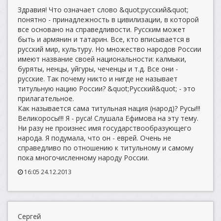
Здравия! Что означает слово &quot;русский&quot;
понятно - принадлежность в цивилизации, в которой
все основано на справедливости. Русским может
быть и армянин и татарин. Все, кто вписывается в
русский мир, культуру. Но множество народов России
имеют название своей национальности: калмыки,
буряты, ненцы, уйгуры, чеченцы и т.д. Все они -
русские. Так почему никто и нигде не называет
титульную нацию России? &quot;Русский&quot; - это
прилагательное.
Как называется сама титульная нация (народ)? Русы!!!
Великоросы!!! Я - руса! Слушала Ефимова на эту тему.
Ни разу не произнес имя государствообразующего
народа. Я подумала, что он - еврей. Очень не
справедливо по отношению к титульному и самому
пока многочисленному народу России.
16:05 24.12.2013
Сергей