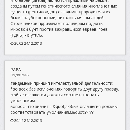
что евреи (иверы) являются пришлыми на Земле,
созданы путем генетического слияния инопланетных
существ (рептилоидов) с людьми, прародители их
были голубокровными, питались мясом людей.
Столешников прризывает поливерам поднять
мировой бунт против зажравшихся евреев, гоев
(ГДЛБ) - в утиль.
20:02 24.12.2013
PAPA
Подписчик
тандемный принцип интелектуальой деятельности:
*во всех без исключениях говорить друг другу правду.
любые оглашегия должны соответствовать
умолчаниям.
вопрос: что значит - &quot;любые оглашегия должны
соответствовать умолчаниям.&quot;?????
20:14 24.12.2013