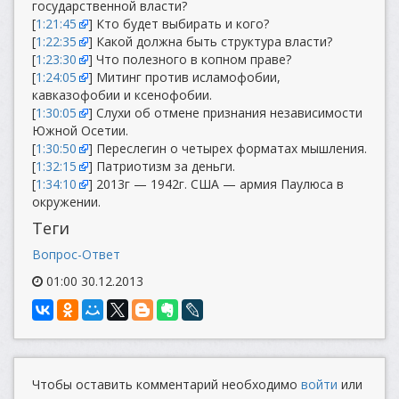
государственной власти?
[
1:21:45
] Кто будет выбирать и кого?
[
1:22:35
] Какой должна быть структура власти?
[
1:23:30
] Что полезного в копном праве?
[
1:24:05
] Митинг против исламофобии,
кавказофобии и ксенофобии.
[
1:30:05
] Слухи об отмене признания независимости
Южной Осетии.
[
1:30:50
] Переслегин о четырех форматах мышления.
[
1:32:15
] Патриотизм за деньги.
[
1:34:10
] 2013г — 1942г. США — армия Паулюса в
окружении.
Теги
Вопрос-Ответ
01:00 30.12.2013
Чтобы оставить комментарий необходимо
войти
или