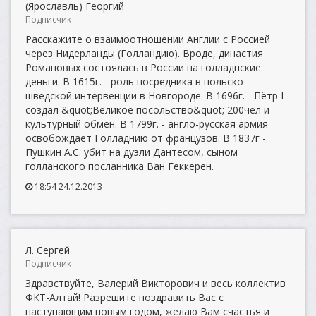
(Ярославль) Георгий
Подписчик
Расскажите о взаимоотношении Англии с Россией
через Нидерланды (Голландию). Вроде, династия
Романовых состоялась в России на голладнские
деньги. В 1615г. - роль посредника в польско-
шведской интервенции в Новгороде. В 1696г. - Пётр I
создал &quot;Великое посольство&quot; 200чел и
культурный обмен. В 1799г. - англо-русская армия
освобождает Голладнию от французов. В 1837г -
Пушкин А.С. убит на дуэли Дантесом, сыном
голланского посланника Ван Геккерен.
18:54 24.12.2013
Л. Сергей
Подписчик
Здравствуйте, Валерий Викторович и весь коллектив
ФКТ-Алтай! Разрешите поздравить Вас с
наступающим новым годом, желаю Вам счастья и