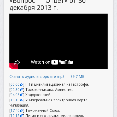
«Вопрос — Ответ» от 30
декабря 2013 г.
Скачать аудио в формате mp3 — 89.7 МБ
[
00:00
] ГП и цивилизационная катастрофа.
[
02:30
] Толоконникова. Амнистия.
[
04:05
] Ходорковский.
[
13:10
] Универсальная электронная карта.
Чипизация.
[
17:40
] Таможенный Союз.
[
19:15
] Путин и его друзья-миллиардеры.