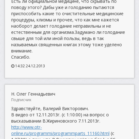
Есть ли официальной медицине, что скрывать по
поводу этого? Дабы уже и голоданию пытаются
приспособить какие то очистительные медицинские
процедуры, клизмы и прочее, что как мне кажется
наоборот делает голодание неправильны и не
естественным для организма.Задумано ли голодание
свыше для той или иной пользы, ведь в так
называемых священных книгах этому тоже уделено
внимание.
Спасибо.
14:32 24.12.2013
Н. Олег Геннадьевич
Подписчик
Здравствуйте, Валерий Викторович.
В видео от 12.11.2013г. (с 1:10:00) на вопрос о
высказывании В.Жириновского 7.11.2013г.
http://www.otr-
online.ru/programmi/programmparts_11160.html
(с