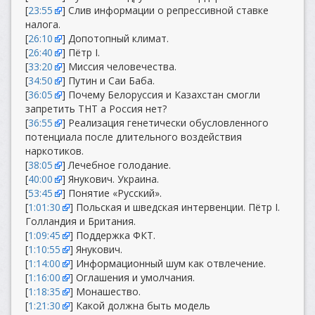
[
23:55
] Слив информации о репрессивной ставке
налога.
[
26:10
] Допотопный климат.
[
26:40
] Пётр I.
[
33:20
] Миссия человечества.
[
34:50
] Путин и Саи Баба.
[
36:05
] Почему Белоруссия и Казахстан смогли
запретить ТНТ а Россия нет?
[
36:55
] Реализация генетически обусловленного
потенциала после длительного воздействия
наркотиков.
[
38:05
] Лечебное голодание.
[
40:00
] Янукович. Украина.
[
53:45
] Понятие «Русский».
[
1:01:30
] Польская и шведская интервенции. Пётр I.
Голландия и Британия.
[
1:09:45
] Поддержка ФКТ.
[
1:10:55
] Янукович.
[
1:14:00
] Информационный шум как отвлечение.
[
1:16:00
] Оглашения и умолчания.
[
1:18:35
] Монашество.
[
1:21:30
] Какой должна быть модель