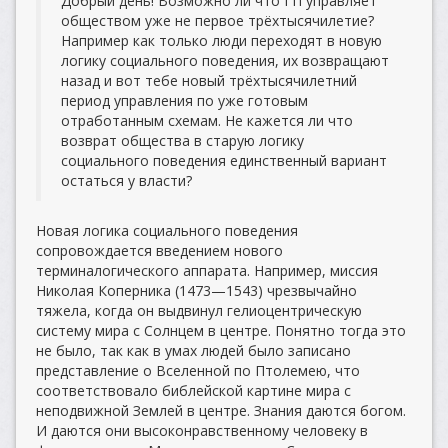
Добрый день! Возможно ли что ГП управляет
обществом уже не первое трёхтысячилетие?
Например как только люди переходят в новую
логику социального поведения, их возвращают
назад и вот тебе новый трёхтысячилетний
период управления по уже готовым
отработанным схемам. Не кажется ли что
возврат общества в старую логику
социального поведения единственный вариант
остаться у власти?
Новая логика социального поведения
сопровождается введением нового
терминалогического аппарата. Например, миссия
Николая Коперника (1473—1543) чрезвычайно
тяжела, когда он выдвинул гелиоцентрическую
систему мира с Солнцем в центре. Понятно тогда это
не было, так как в умах людей было записано
представление о Вселенной по Птолемею, что
соответствовало библейской картине мира с
неподвижной Землей в центре. Знания даются богом.
И даются они высоконравственному человеку в