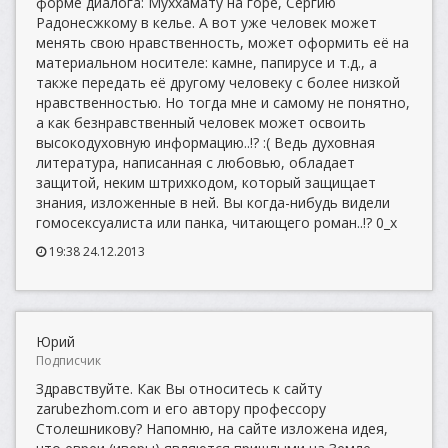
форме диалога: Муххамату на горе, Сергию
Радонесжкому в келье. А вот уже человек может
менять свою нравственность, может оформить её на
материальном носителе: камне, папирусе и т.д., а
также передать её другому человеку с более низкой
нравственностью. Но тогда мне и самому не понятно,
а как безнравственный человек может освоить
высокодуховную информацию..!? :( Ведь духовная
литература, написанная с любовью, обладает
защитой, неким штрихкодом, который защищает
знания, изложенные в ней. Вы когда-нибудь видели
гомосексуалиста или панка, читающего роман..!? 0_х
19:38 24.12.2013
Юрий
Подписчик
Здравствуйте. Как Вы относитесь к сайту
zarubezhom.com и его автору профессору
Столешникову? Напомню, на сайте изложена идея,