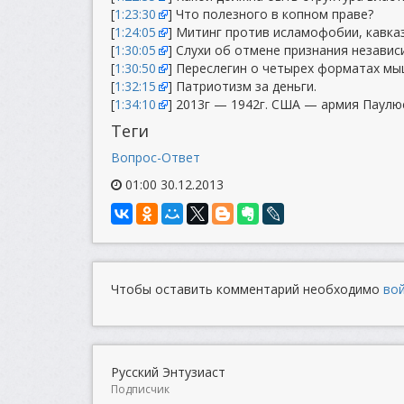
[
1:23:30
] Что полезного в копном праве?
[
1:24:05
] Митинг против исламофобии, кавка
[
1:30:05
] Слухи об отмене признания незави
[
1:30:50
] Переслегин о четырех форматах мы
[
1:32:15
] Патриотизм за деньги.
[
1:34:10
] 2013г — 1942г. США — армия Паулю
Теги
Вопрос-Ответ
01:00 30.12.2013
Чтобы оставить комментарий необходимо
во
Русский Энтузиаст
Подписчик