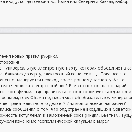
мел ввиду, когда говорил: «…Война или Северный Кавказ, выбор 
ения новых правил рубрики.
кторович!
яют Универсальную Электронную Карту, которая объединяет в с
 банковскую карту, электронный кошелек и т.д. Пока все это
епенно планируется переход к электронному паспорту. А что
 тело человека электронный чип? Все это похоже на сценарий
ческого фильма, где правительство контролирует каждый твой 
 прошлом, году Обама подписал указ об обязательном чипирова
наше Правительство это делает? Или мои опасения напрасны?
вились сообщения о том, что ряд стран не входивших в Советски
жность вступления в Таможенный союз (Индия, Вьетнам, Турц
Неужели изменение геополитической ситуации в мире?