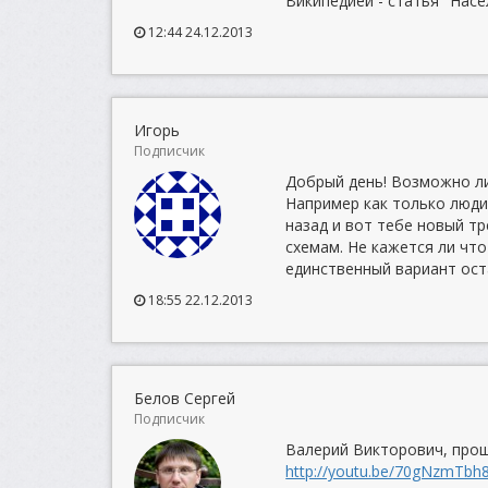
Википедией - статья "Насе
12:44 24.12.2013
Игорь
Подписчик
Добрый день! Возможно ли
Например как только люди
назад и вот тебе новый т
схемам. Не кажется ли чт
единственный вариант ост
18:55 22.12.2013
Белов Сергей
Подписчик
Валерий Викторович, про
http://youtu.be/70gNzmTbh