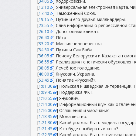
[
04:05
] Ходорковский.
[
13:10
] Универсальная электронная карта. Чи
[
17:40
] Таможенный Союз.
[
19:15
] Путин и его друзья-миллиардеры.
[
23:55
] Слив информации о репрессивной ста
[
26:10
] Допотопный климат.
[
26:40
] Пётр I.
[
33:20
] Миссия человечества.
[
34:50
] Путин и Саи Баба.
[
36:05
] Почему Белоруссия и Казахстан смог
[
36:55
] Реализация генетически обусловленн
[
38:05
] Лечебное голодание.
[
40:00
] Янукович. Украина.
[
53:45
] Понятие «Русский».
[
1:01:30
] Польская и шведская интервенции. П
[
1:09:45
] Поддержка ФКТ.
[
1:10:55
] Янукович.
[
1:14:00
] Информационный шум как отвлечен
[
1:16:00
] Оглашения и умолчания.
[
1:18:35
] Монашество.
[
1:21:30
] Какой должна быть модель государ
[
1:21:45
] Кто будет выбирать и кого?
[
1:22:35
] Какой должна быть структура власт