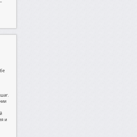
—
ебе
шаг.
нии
й
ия и