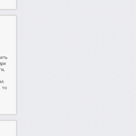
нить
при
ги,
ил
, то