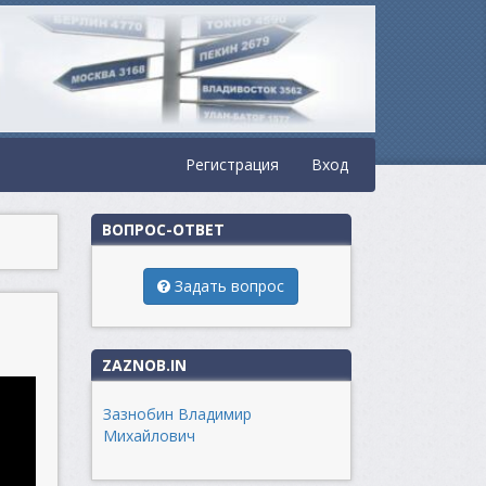
Регистрация
Вход
ВОПРОС-ОТВЕТ
Задать вопрос
ZAZNOB.IN
Зазнобин Владимир
Михайлович