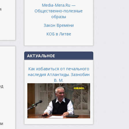
Media-Mera.Ru —
я
Общественно-полезные
образы
Закон Времени
КОБ в Литве
АКТУАЛЬНОЕ
Как избавиться от печального
наследия Атлантиды. Зазнобин
В. М.
од
ли