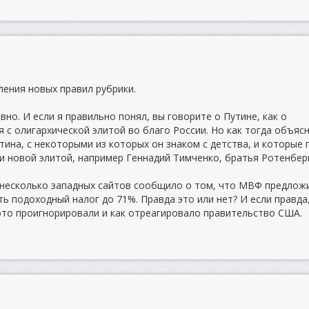
ения новых правил рубрики.
вно. И если я правильно понял, вы говорите о Путине, как о
 с олигархической элитой во благо России. Но как тогда объяс
ина, с некоторыми из которых он знаком с детства, и которые 
и новой элитой, например Геннадий Тимченко, братья Ротенбер
д несколько западных сайтов сообщило о том, что МВФ предлож
ь подоходный налог до 71%. Правда это или нет? И если правда
то проигнорировали и как отреагировало правительство США.