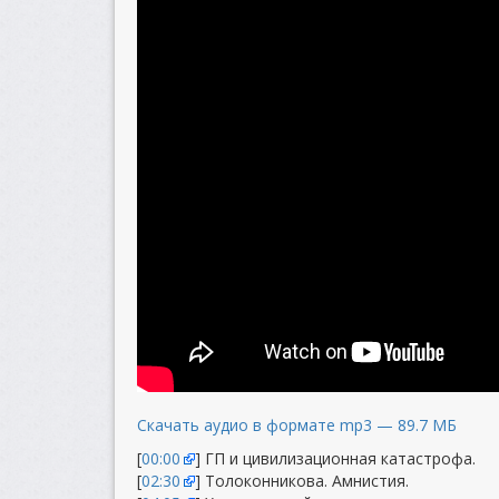
Скачать аудио в формате mp3 — 89.7 МБ
[
00:00
] ГП и цивилизационная катастрофа.
[
02:30
] Толоконникова. Амнистия.