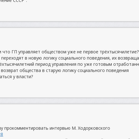
ление СССР".
 что ГП управляет обществом уже не первое трёхтысячилетие?
 переходят в новую логику социального поведения, их возвращ
рёхтысячилетний период управления по уже готовым отработан
о возврат общества в старую логику социального поведения
аться у власти?
шу прокомментировать интервью М. Ходорковского
88