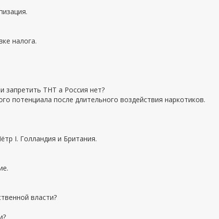
пизация.
вке налога.
ли запретить ТНТ а Россия нет?
ого потенциала после длительного воздействия наркотиков.
ётр I. Голландия и Британия.
ие.
ственной власти?
и?