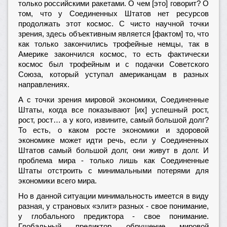
только российскими ракетами. О чем [это] говорит? О
том, что у Соединенных Штатов нет ресурсов
продолжать этот космос. С чисто научной точки
зрения, здесь объективным является [фактом] то, что
как только закончились трофейные немцы, так в
Америке закончился космос, то есть фактически
космос был трофейным и с подачки Советского
Союза, который уступал американцам в разных
направлениях.
А с точки зрения мировой экономики, Соединенные
Штаты, когда все показывают [их] успешный рост,
рост, рост… а у кого, извините, самый большой долг?
То есть, о каком росте экономики и здоровой
экономике может идти речь, если у Соединенных
Штатов самый большой долг, они живут в долг. И
проблема мира - только лишь как Соединенные
Штаты отстроить с минимальными потерями для
экономики всего мира.
Но в данной ситуации минимальность имеется в виду
разная, у страновых «элит» разных - свое понимание,
у глобального предиктора - свое понимание.
Глобальный предиктор обрушение мировой