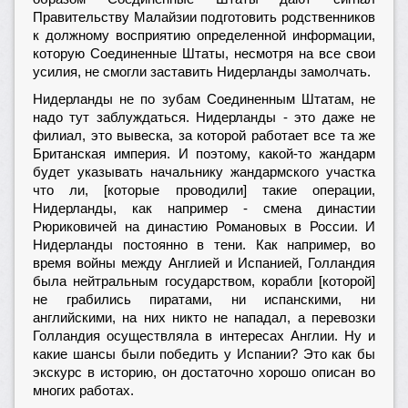
Правительству Малайзии подготовить родственников
к должному восприятию определенной информации,
которую Соединенные Штаты, несмотря на все свои
усилия, не смогли заставить Нидерланды замолчать.
Нидерланды не по зубам Соединенным Штатам, не
надо тут заблуждаться. Нидерланды - это даже не
филиал, это вывеска, за которой работает все та же
Британская империя. И поэтому, какой-то жандарм
будет указывать начальнику жандармского участка
что ли, [которые проводили] такие операции,
Нидерланды, как например - смена династии
Рюриковичей на династию Романовых в России. И
Нидерланды постоянно в тени. Как например, во
время войны между Англией и Испанией, Голландия
была нейтральным государством, корабли [которой]
не грабились пиратами, ни испанскими, ни
английскими, на них никто не нападал, а перевозки
Голландия осуществляла в интересах Англии. Ну и
какие шансы были победить у Испании? Это как бы
экскурс в историю, он достаточно хорошо описан во
многих работах.