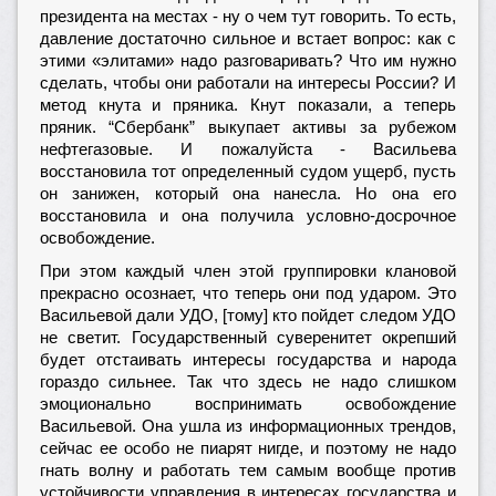
президента на местах - ну о чем тут говорить. То есть,
давление достаточно сильное и встает вопрос: как с
этими «элитами» надо разговаривать? Что им нужно
сделать, чтобы они работали на интересы России? И
метод кнута и пряника. Кнут показали, а теперь
пряник. “Сбербанк” выкупает активы за рубежом
нефтегазовые. И пожалуйста - Васильева
восстановила тот определенный судом ущерб, пусть
он занижен, который она нанесла. Но она его
восстановила и она получила условно-досрочное
освобождение.
При этом каждый член этой группировки клановой
прекрасно осознает, что теперь они под ударом. Это
Васильевой дали УДО, [тому] кто пойдет следом УДО
не светит. Государственный суверенитет окрепший
будет отстаивать интересы государства и народа
гораздо сильнее. Так что здесь не надо слишком
эмоционально воспринимать освобождение
Васильевой. Она ушла из информационных трендов,
сейчас ее особо не пиарят нигде, и поэтому не надо
гнать волну и работать тем самым вообще против
устойчивости управления в интересах государства и