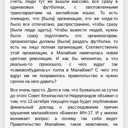
счета, люди тут же вышли массово, все сразу в
одинаковых футболках, с заготовленными
транспарантами на английском языке. То есть
очевидно, что [была] организация, это же когда-то
было все отпечатано, распространено, чтобы сразу
[были люди одеты]. Чтобы вывести людей, нужно
было сразу подготовить это организаторам,
организаторы должны [были] раздать футболки, то
есть на лицо полная организация. Соответственно
этой организации, в Малайзии намечалась новая
цветная революция. И как бы непонятно, а что
реально-то произошло, с чего вдруг так
«самовозбудилась» толпа в Малайзии? С чего это
вдруг им не понравилось правительство и нужно
срочно на него давить?
Все очень просто. Дело в том, что буквально за сутки
до этого Совет безопасности Нидерландов объявил о
том, что 13 октября текущего года будет опубликован
финальный доклад о расследовании причин
крушения малазийского «Боинга» MH-17. И у многих
возникает вопрос: а почему так себя ведет
Правительство Малайзии, такое неактивное, не