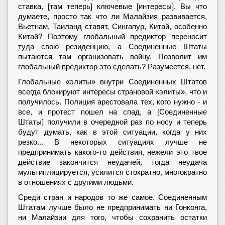
ставка, [там теперь] ключевые [интересы]. Вы что
думаете, просто так что ли Малайзия развивается,
Вьетнам, Таиланд ставят, Сингапур, Китай, особенно
Китай? Поэтому глобальный предиктор переносит
туда свою резиденцию, а Соединенные Штаты
пытаются там организовать войну. Позволит им
глобальный предиктор это сделать? Разумеется, нет.
Глобальные «элиты» внутри Соединенных Штатов
всегда блокируют интересы страновой «элиты», что и
получилось. Полиция арестовала тех, кого нужно - и
все, и протест пошел на спад, а [Соединенные
Штаты] получили в очередной раз по носу и теперь
будут думать, как в этой ситуации, когда у них
резко... В некоторых ситуациях лучше не
предпринимать какого-то действия, нежели это твое
действие закончится неудачей, тогда неудача
мультиплицируется, усилится стократно, многократно
в отношениях с другими людьми.
Среди стран и народов то же самое. Соединенным
Штатам лучше было не предпринимать ни Гонконга,
ни Малайзии для того, чтобы сохранить остатки