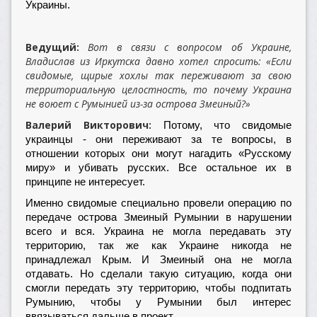
Украины.
Ведущий:
Вот в связи с вопросом об Украине,
Владислав из Иркутска давно хотел спросить: «Если
свидомые, щирые хохлы так переживают за свою
территориальную целостность, то почему Украина
не воюет с Румынией из-за острова Змеиный?»
Валерий Викторович:
Потому, что свидомые
украинцы - они переживают за те вопросы, в
отношении которых они могут нагадить «Русскому
миру» и убивать русских. Все остальное их в
принципе не интересует.
Именно свидомые специально провели операцию по
передаче острова Змеиный Румынии в нарушении
всего и вся. Украина не могла передавать эту
территорию, так же как Украине никогда не
принадлежал Крым. И Змеиный она не могла
отдавать. Но сделали такую ситуацию, когда они
смогли передать эту территорию, чтобы подпитать
Румынию, чтобы у Румынии был интерес
ввязываться дальше в проект.