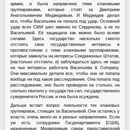
армии, и была направлена теми клановыми
группировками, которые стоят за Дмитрием
Анатольевичем Медведевым. И Медведев делал
все, чтобы Васильева не попала под удар. Основной
удар всех СМИ шел именно по Сердюкову, а не по
Васильевой. Её защищали как можно было всеми
силами. Здесь государство насколько смогло
отстоять свои государственные интересы в
противостоянии с теми клановыми группировками,
которые замкнуты на интересы Соединенных Штатов,
[настолько отстояло, и] заблуждаться здесь не надо
на чьи интересы работала Васильева & Company.
Они максимально делали все, чтобы она не попала
вообще ни под какое расследование. Она попала под
расследование, оно было проведено на столько, на
сколько хватило у государства сил, государственного
суверенитета России, и она была осуждена.
Дальше встает вопрос лояльности тех клановых
группировок, стоящих за Васильевой. Они остались у
власти, очень много их в разных направлениях. Если
уж есть сотрудники Госдепартамента [США],
назначенные Медведевым среди представителей