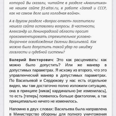
которой Вы сказали, читайте в разделе «Аналитика»
на нашем сайте fct-altai.ru, в работе «Запад и СССР,
как на самом деле шла холодная война».
А в другом разделе «Вопрос-ответ» посетители
нашего сайта оставляли вопросы. В частности,
Александр из Ленинградской области просит
прокомментировать стремительное условно-
досрочное освобождение Евгении Васильевой. Как
можно было допустить такой удар по имиджу
госвласти и судебной системы?
Валерий Викторович:
Это как расценивать: как
можно было допустить? Или же маневр в
допустимых параметрах. Я исхожу из второго, что это
управленческий маневр в допустимых параметрах.
По Васильевой и Сердюкову у нас есть отдельное
видео, мы там достаточно полно изложили ситуацию,
она в принципе [никак] кардинально [не изменилась],
то есть [теперь] появилось больше фактологии, а так
принципиально ничего не изменилось.
Напомню в двух словах: Васильева была направлена
в Министерство обороны для полного уничтожения