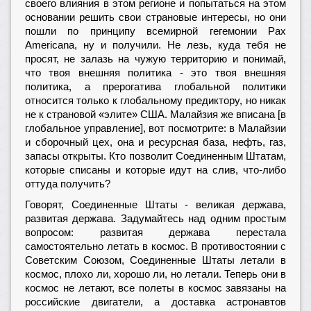
своего влияния в этом регионе и попытаться на этом
основании решить свои страновые интересы, но они
пошли по принципу всемирной гегемонии Pax
Americana, ну и получили. Не лезь, куда тебя не
просят, не залазь на чужую территорию и понимай,
что твоя внешняя политика - это твоя внешняя
политика, а прерогатива глобальной политики
относится только к глобальному предиктору, но никак
не к страновой «элите» США. Малайзия же вписана [в
глобальное управление], вот посмотрите: в Малайзии
и сборочный цех, она и ресурсная база, нефть, газ,
запасы открыты. Кто позволит Соединенным Штатам,
которые списаны и которые идут на слив, что-либо
оттуда получить?
Говорят, Соединенные Штаты - великая держава,
развитая держава. Задумайтесь над одним простым
вопросом: развитая держава перестала
самостоятельно летать в космос. В противостоянии с
Советским Союзом, Соединенные Штаты летали в
космос, плохо ли, хорошо ли, но летали. Теперь они в
космос не летают, все полеты в космос завязаны на
российские двигатели, а доставка астронавтов