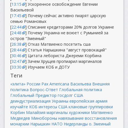
[
13:15
] Ускоренное освобождение Евгении
Васильевой
[
17:45
] Почему сейчас активно пиарят царскую
семью Романовых
[
22:44
] Списание кредиторами 20% долгов Украине
[
24:48
] Почему Украина не воюет с Румынией за
остров "Змеиный"
[
26:38
] Отказ Матвиенко посетить сша
[
28:44
] Статья Нарышкина "август провокаций"
[
30:46
] Цитата лебориста Джереми Корбина
[
32:47
] Зачем Хрущев пропиарил маргиналов
[
33:30
] Изучаем КОБ и ДОТУ
Теги
«элита» России
Pax Americana
Васильева
Внешняя
политика
Вопрос-Ответ
Глобальная политика
Глобальный Предиктор
госдолг США
деиндустриализация Украины
европейская армия
изучайте КОБ
интересы США
клановые группировки
Корбин
Малайзия
маргиналы художники
Матвиенко
Медведев
Минобороны
навязывание восстановления
монархии
Нарышкин
НАТО
Нидерланды
о. Змеиный