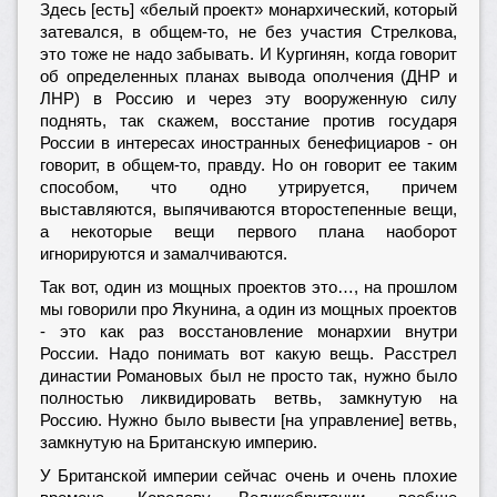
Здесь [есть] «белый проект» монархический, который
затевался, в общем-то, не без участия Стрелкова,
это тоже не надо забывать. И Кургинян, когда говорит
об определенных планах вывода ополчения (ДНР и
ЛНР) в Россию и через эту вооруженную силу
поднять, так скажем, восстание против государя
России в интересах иностранных бенефициаров - он
говорит, в общем-то, правду. Но он говорит ее таким
способом, что одно утрируется, причем
выставляются, выпячиваются второстепенные вещи,
а некоторые вещи первого плана наоборот
игнорируются и замалчиваются.
Так вот, один из мощных проектов это…, на прошлом
мы говорили про Якунина, а один из мощных проектов
- это как раз восстановление монархии внутри
России. Надо понимать вот какую вещь. Расстрел
династии Романовых был не просто так, нужно было
полностью ликвидировать ветвь, замкнутую на
Россию. Нужно было вывести [на управление] ветвь,
замкнутую на Британскую империю.
У Британской империи сейчас очень и очень плохие