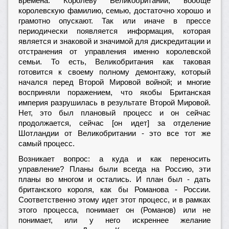
времена. Королеву Великобритании, вообще
королевскую фамилию, семью, достаточно хорошо и
грамотно опускают. Так или иначе в прессе
периодически появляется информация, которая
является и знаковой и значимой для дискредитации и
отстранения от управления именно королевской
семьи. То есть, Великобритания как таковая
готовится к своему полному демонтажу, который
начался перед Второй Мировой войной; и многие
восприняли поражением, что якобы Британская
империя разрушилась в результате Второй Мировой.
Нет, это был плановый процесс и он сейчас
продолжается, сейчас [он идет] за отделение
Шотландии от Великобритании - это все тот же
самый процесс.
Возникает вопрос: а куда и как переносить
управление? Планы были всегда на Россию, эти
планы во многом и остались. И план был - дать
британского короля, как бы Романова - России.
Соответственно этому идет этот процесс, и в рамках
этого процесса, понимает он (Романов) или не
понимает, или у него искреннее желание