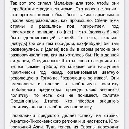
Так вот, это сигнал Малайзии для того, чтобы они
поработали с родственниками. Это вовсе не значит,
что протест должен был быть таким взрывным и
[после все] разошлись, как произошло. Спели гимн
страны и разошлись под прикрытием, под
присмотром полиции, но [нет] - это [должно было]
быть долгоиграющей акцией. То есть, сколько-
[нибудь] бы они там посидели, как-[нибудь] бы там
развернулись, и [далее] все бы в своем регионе они
разворачивали так, как им хотелось бы. Но в данной
ситуации, Соединенные Штаты снова наступили на
те же самые грабли, на которые они наступили
практически год назад, организовывая цветную
революцию в Гонконге, “революцию зонтиков”. Они
вмешались и влезли в глобальную политику
глобального предиктора, проводя свою внешнюю
политику; то есть они не понимают, «элита»
Соединенных Штатов, что проводя внешнюю
политику, влазят в глобальную политику.
Глобальный предиктор делает ставку на страны
Азиатско-Тихоокеанского региона и ,в частности, Юго-
восточной Азии. Туда теперь из Европы переходит