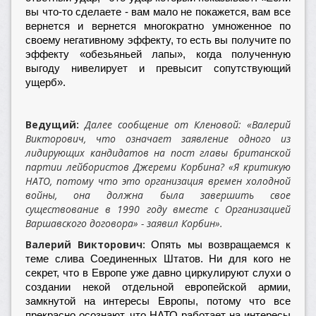
вы что-то сделаете - вам мало не покажется, вам все
вернется и вернется многократно умноженное по
своему негативному эффекту, то есть вы получите по
эффекту «обезьяньей лапы», когда полученную
выгоду нивелирует и превысит сопутствующий
ущерб».
Ведущий:
Далее сообщение от Кленовой: «Валерий
Викторович, что означает заявление одного из
лидирующих кандидатов на пост главы британской
партии лейбористов Джереми Корбина? «Я критикую
НАТО, потому что это организация времен холодной
войны, она должна была завершить свое
существование в 1990 году вместе с Организацией
Варшавского договора» - заявил Корбин».
Валерий Викторович:
Опять мы возвращаемся к
теме слива Соединенных Штатов. Ни для кого не
секрет, что в Европе уже давно циркулируют слухи о
создании некой отдельной европейской армии,
замкнутой на интересы Европы, потому что все
прекрасно осознают, что НАТО работает на интересы