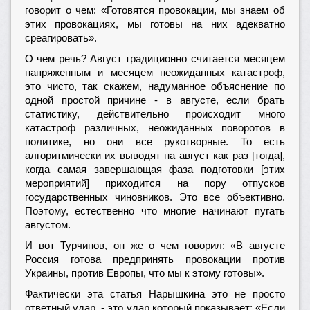
говорит о чем: «Готовятся провокации, мы знаем об
этих провокациях, мы готовы на них адекватно
среагировать».
О чем речь? Август традиционно считается месяцем
напряженным и месяцем неожиданных катастроф,
это чисто, так скажем, надуманное объяснение по
одной простой причине - в августе, если брать
статистику, действительно происходит много
катастроф различных, неожиданных поворотов в
политике, но они все рукотворные. То есть
алгоритмически их выводят на август как раз [тогда],
когда самая завершающая фаза подготовки [этих
мероприятий] приходится на пору отпусков
государственных чиновников. Это все объективно.
Поэтому, естественно что многие начинают пугать
августом.
И вот Турчинов, он же о чем говорил: «В августе
Россия готова предпринять провокации против
Украины, против Европы, что мы к этому готовы».
Фактически эта статья Нарышкина это не просто
ответный удар, - это удар который показывает: «Если