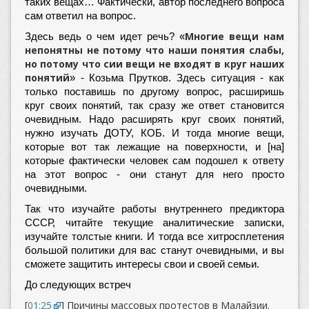
таких вещах… Фактически, автор последнего вопроса
сам ответил на вопрос.
Многие вещи нам
Здесь ведь о чем идет речь? «
непонятны не потому что наши понятия слабы,
но потому что сии вещи не входят в круг наших
понятий
» - Козьма Прутков. Здесь ситуация - как
только поставишь по другому вопрос, расширишь
круг своих понятий, так сразу же ответ становится
очевидным. Надо расширять круг своих понятий,
нужно изучать ДОТУ, КОБ. И тогда многие вещи,
которые вот так лежащие на поверхности, и [на]
которые фактически человек сам подошел к ответу
на этот вопрос - они станут для него просто
очевидными.
Так что изучайте работы внутреннего предиктора
СССР, читайте текущие аналитические записки,
изучайте толстые книги. И тогда все хитросплетения
большой политики для вас станут очевидными, и вы
сможете защитить интересы свои и своей семьи.
До следующих встреч
[
01:25
] Причины массовых протестов в Малайзии.