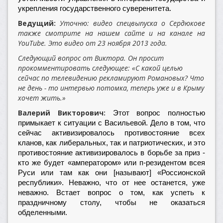
укрепления государственного суверенитета.
Ведущий:
Уточню: видео спецвыпуска о Сердюкове
также смотрите на нашем сайте и на канале на
YouTube. Это видео от 23 ноября 2013 года.
Следующий вопрос от Виктора. Он просит
прокомментировать следующее: «С какой целью
сейчас по телевидению рекламируют Романовых? Что
не день - то интервью потомка, теперь уже и в Крыму
хочет жить.»
Валерий Викторович:
Этот вопрос полностью
примыкает к ситуации с Васильевой. Дело в том, что
сейчас активизировалось противостояние всех
кланов, как либеральных, так и патриотических, и это
противостояние активизировалось в борьбе за приз -
кто же будет «амператором» или п-резидентом всея
Руси или там как они [называют] «Россионской
республики». Неважно, что от нее останется, уже
неважно. Встает вопрос о том, как успеть к
праздничному столу, чтобы не оказаться
обделенными.