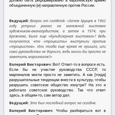
должно быть реформировано в европейскую армию
объединенную [и] направленную против России.
Ведущий:
Вопрос от LeoMinsk: «Зачем Хрущев в 1962
году устроил разнос на манежной выставке
художникам-авангардистам, а затем в 1974, при
Брежневе, была еще «бульдозерная выставка»? Ведь
получается, что «троцкисты» выступили против
«троцкистов». Или тогда еще время не пришло, или
само руководство не доросло, ведь могли бы просто не
заметить маргиналов?»
Валерий Викторович:
Вот! Ответ-то в вопросе есть.
Если бы не участие руководства СССР, то
маргиналов могли просто не заметить. А как [тогда]
разрушительные тенденции внести в культуру, чтобы
разрушить советское общество изнутри? На это и
работало советское руководство. Так что ответ
здесь, в общем-то, сам автор дал.
Ведущий:
Это был последний вопрос на сегодня.
Валерий Викторович:
Чтобы разбираться вот в