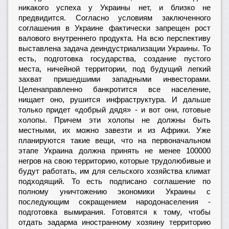
никакого успеха у Украины нет, и близко не
предвидится. Согласно условиям заключенного
соглашения в Украине фактически запрещен рост
валового внутреннего продукта. На всю перспективу
выставлена задача деиндустриализации Украины. То
есть, подготовка государства, создание пустого
места, ничейной территории, под будущий легкий
захват пришедшими западными инвесторами.
Целенаправленно банкротится все население,
нищает оно, рушится инфраструктура. И дальше
только придет «добрый дядя» - и вот они, готовые
холопы. Причем эти холопы не должны быть
местными, их можно завезти и из Африки. Уже
планируются такие вещи, что на первоначальном
этапе Украина должна принять не менее 100000
негров на свою территорию, которые трудолюбивые и
будут работать, им для сельского хозяйства климат
подходящий. То есть подписано соглашение по
полному уничтожению экономики Украины с
последующим сокращением народонаселения -
подготовка вымирания. Готовятся к тому, чтобы
отдать задарма иностранному хозяину территорию