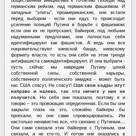
общественная инициатива к 70-летию Победы над
германским рейхом, над германским фашизмом. И
западные “элиты”, проамериканские, они встали
перед выбором - если они едут, то происходит
усиление позиций Путина в борьбе с фашизмом;
если они их не пропускают, байкеров, под любыми
надуманными предлогами, они полностью себя
идентифицируют как фашистов. А ведь они все
покровительствуют киевской банде, киевскому
формату власти, то есть они себя на этом тренде
антифашиста самоидентифицируют. И они выбрали -
пусть сейчас мы навредим Путину ценой
собственной силы, собственной карьеры,
собственного политического имиджа - может быть
США свои кадры жгут
нас США спасут. Не спасут!
направо и налево, так что ничего у них не
получится.
Но себя они показали, поэтому я и
говорю – это провокация определенная. Если бы они
закрыли глаза на это, спокойно байкеры бы
проехали, но они сами спровоцировались. Им
настолько ненавистно все, что связано с Путиным....
Они сами связали этих байкеров с Путиным, они
связали, а не кто-то. И потом они оказались в