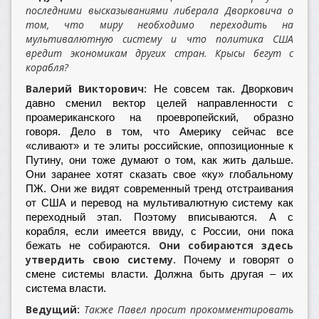
последними высказываниями либерала Дворковича о
том, что миру необходимо переходить на
мультивалютную систему и что политика США
вредит экономикам других стран. Крысы бегут с
корабля?
Валерий Викторович:
Не совсем так. Дворкович
давно сменил вектор целей направленности с
проамериканского на проевропейский, образно
говоря. Дело в том, что Америку сейчас все
«сливают» и те элиты российские, оппозиционные к
Путину, они тоже думают о том, как жить дальше.
Они заранее хотят сказать свое «ку» глобальному
ПЖ. Они же видят современный тренд отстраивания
от США и перевод на мультивалютную систему как
переходный этап. Поэтому вписываются. А с
корабля, если имеется ввиду, с России, они пока
Они собираются здесь
бежать не собираются.
утвердить свою систему.
Почему и говорят о
смене системы власти. Должна быть другая – их
система власти.
Ведущий:
Также Павел просит прокомментировать