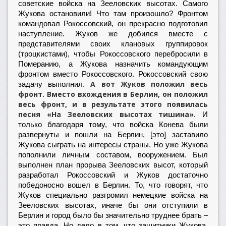
советские войска на Зееловских высотах. Самого
Жукова остановили! Что там произошло? Фронтом
командовал Рокоссовский, он прекрасно подготовил
наступление. Жуков же добился вместе с
представителями своих клановых группировок
(троцкистами), чтобы Рокоссовского перебросили в
Померанию, а Жукова назначить командующим
фронтом вместо Рокоссовского. Рокоссовский свою
А вот Жуков положил весь
задачу выполнил.
фронт. Вместо вхождения в Берлин, он положил
весь фронт, и в результате этого появилась
песня «На Зееловских высотах тишина».
И
только благодаря тому, что войска Конева были
развернуты и пошли на Берлин, [это] заставило
Жукова сыграть на интересы страны. Но уже Жукова
пополнили личным составом, вооружением. Был
выполнен план прорыва Зееловских высот, который
разработал Рокоссовский и Жуков достаточно
победоносно вошел в Берлин. То, что говорят, что
Жуков специально разгромил немецкие войска на
Зееловских высотах, иначе бы они отступили в
Берлин и город было бы значительно труднее брать –
это правда. Но дело в том, что защитники Жукова,