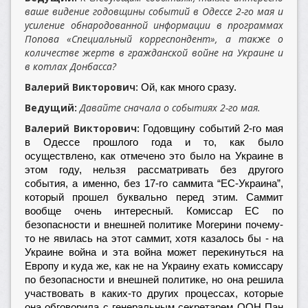
ваше видение годовщины событий в Одессе 2-го мая и
усиление обнародованной информации в программах
Попова «Специальный корреспондент», а также о
количестве жертв в гражданской войне на Украине и
в котлах Донбасса?
Валерий Викторович
: Ой, как много сразу.
Ведущий
Давайте сначала о событиях 2-го мая.
:
Валерий Викторович
: Годовщину событий 2-го мая
в Одессе прошлого года и то, как было
осуществлено, как отмечено это было на Украине в
этом году, нельзя рассматривать без другого
события, а именно, без 17-го саммита “ЕС-Украина”,
который прошел буквально перед этим. Саммит
вообще очень интересный. Комиссар ЕС по
безопасности и внешней политике Могерини почему-
то не явилась на этот саммит, хотя казалось бы - на
Украине война и эта война может перекинуться на
Европу и куда же, как не на Украину ехать комиссару
по безопасности и внешней политике, но она решила
участвовать в каких-то других процессах, которые
она обговорила с генеральным секретарем ООН Пан