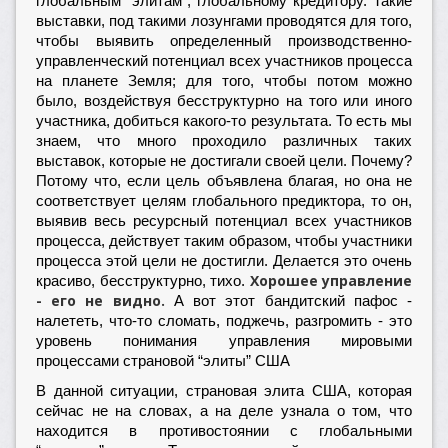
глобальным “элитам”, глобальному кредитору. Такие
выставки, под такими лозунгами проводятся для того,
чтобы выявить определенный производственно-
управленческий потенциал всех участников процесса
на планете Земля; для того, чтобы потом можно
было, воздействуя бесструктурно на того или иного
участника, добиться какого-то результата. То есть мы
знаем, что много проходило различных таких
выставок, которые не достигали своей цели. Почему?
Потому что, если цель объявлена благая, но она не
соответствует целям глобального предиктора, то он,
выявив весь ресурсный потенциал всех участников
процесса, действует таким образом, чтобы участники
процесса этой цели не достигли. Делается это очень
Хорошее управление
красиво, бесструктурно, тихо.
- его не видно.
А вот этот бандитский пафос -
налететь, что-то сломать, поджечь, разгромить - это
уровень понимания управления мировыми
процессами страновой “элиты” США
В данной ситуации, страновая элита США, которая
сейчас не на словах, а на деле узнала о том, что
находится в противостоянии с глобальными