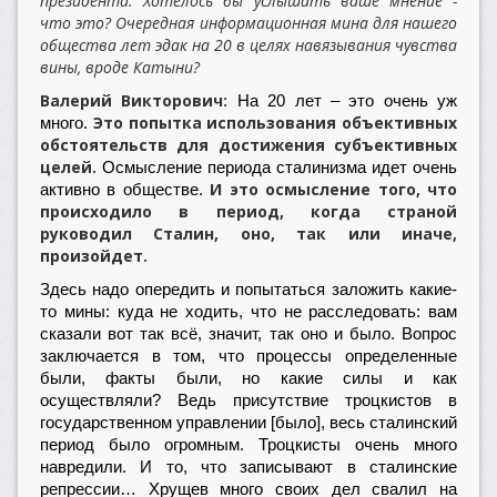
президента. Хотелось бы услышать ваше мнение -
что это? Очередная информационная мина для нашего
общества лет эдак на 20 в целях навязывания чувства
вины, вроде Катыни?
Валерий Викторович:
На 20 лет – это очень уж
Это попытка использования объективных
много.
обстоятельств для достижения субъективных
целей.
Осмысление периода сталинизма идет очень
И это осмысление того, что
активно в обществе.
происходило в период, когда страной
руководил Сталин, оно, так или иначе,
произойдет.
Здесь надо опередить и попытаться заложить какие-
то мины: куда не ходить, что не расследовать: вам
сказали вот так всё, значит, так оно и было. Вопрос
заключается в том, что процессы определенные
были, факты были, но какие силы и как
осуществляли? Ведь присутствие троцкистов в
государственном управлении [было], весь сталинский
период было огромным. Троцкисты очень много
навредили. И то, что записывают в сталинские
репрессии… Хрущев много своих дел свалил на