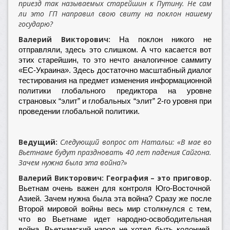
приезд так называемых старейшин к Путину. Не сам
ли это ГП направил свою свиту на поклон нашему
государю?
Валерий Викторович:
На поклон никого не
отправляли, здесь это слишком. А что касается вот
этих старейшин, то это нечто аналогичное саммиту
«ЕС-Украина». Здесь достаточно масштабный диалог
тестирования на предмет изменения информационной
политики глобального предиктора на уровне
страновых “элит” и глобальных “элит” 2-го уровня при
проведении глобальной политики.
Ведущий:
Следующий вопрос от Натальи: «В мае во
Вьетнаме будут праздновать 40 лет падения Сайгона.
Зачем нужна была эта война?»
Валерий Викторович: География – это приговор.
Вьетнам очень важен для контроля Юго-Восточной
Азией. Зачем нужна была эта война? Сразу же после
Второй мировой войны весь мир столкнулся с тем,
что во Вьетнаме идет народно-освободительная
война. Вьетнамский народ не хотел быть колонией.