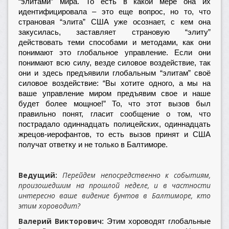
“элитами” мира. То есть в какой мере она их
идентифицировала – это еще вопрос, но то, что
страновая “элита” США уже осознает, с кем она
закусилась, заставляет страновую “элиту”
действовать теми способами и методами, как они
понимают это глобальное управление. Если они
понимают всю силу, везде силовое воздействие, так
они и здесь предъявили глобальным “элитам” своё
силовое воздействие: “Вы хотите одного, а мы на
ваше управление миром предъявим свое и наше
будет более мощное!” То, что этот вызов был
правильно понят, гласит сообщение о том, что
пострадало одиннадцать полицейских, одиннадцать
жрецов-иерофантов, то есть вызов принят и США
получат ответку и не только в Балтиморе.
Ведущий
Перейдем непосредственно к событиям,
:
произошедшим на прошлой неделе, и в частности
интересно ваше видение бунтов в Балтиморе, кто
этим хороводит?
Валерий Викторович
: Этим хороводят глобальные