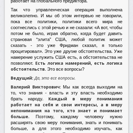
работает на глобального предиктора.
Так что управленческая операция выполнена
великолепно. И мы об этом интервью не говорили,
пока все политики, политики всего мира не
соотнеслись с этой речью и не сказали: «А вот, чтобы
потом не было, играя обратно, когда будет давить
страновая “элита” США, любой политик может
сказать - это уже Фридман сказал, я только
процитировал». Это уже другие обстоятельства. Уже
намерение услужить США есть, а обстоятельства не
Есть логика намерений, есть логика
позволяют.
обстоятельств.
Это все вопросы?
Ведущий:
Да, это все вопросы.
Валерий Викторович:
Мы как всегда выходим на
то, что знания - власть и эту власть необходимо
Каждый в меру понимания
брать народу.
работает на себя и свои интересы, а в меру
непонимания на того, кто знает и понимает
больше.
Поэтому, каждому человеку нужно
расширять свою меру понимания, знать и понимать
больше, а для этого необходимо изучать, как