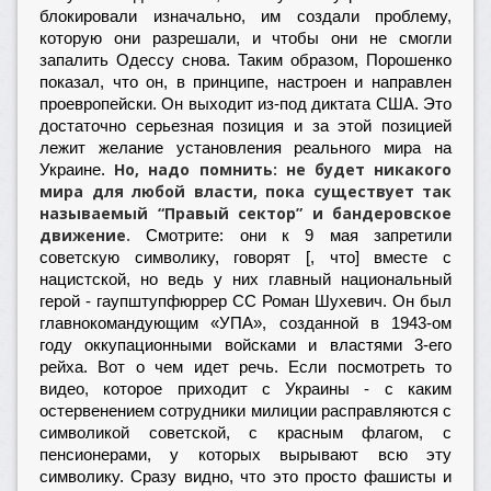
блокировали изначально, им создали проблему,
которую они разрешали, и чтобы они не смогли
запалить Одессу снова. Таким образом, Порошенко
показал, что он, в принципе, настроен и направлен
проевропейски. Он выходит из-под диктата США. Это
достаточно серьезная позиция и за этой позицией
лежит желание установления реального мира на
Но, надо помнить: не будет никакого
Украине.
мира для любой власти, пока существует так
называемый “Правый сектор” и бандеровское
движение.
Смотрите: они к 9 мая запретили
советскую символику, говорят [, что] вместе с
нацистской, но ведь у них главный национальный
герой - гаупштупфюррер СС Роман Шухевич. Он был
главнокомандующим «УПА», созданной в 1943-ом
году оккупационными войсками и властями 3-его
рейха. Вот о чем идет речь. Если посмотреть то
видео, которое приходит с Украины - с каким
остервенением сотрудники милиции расправляются с
символикой советской, с красным флагом, с
пенсионерами, у которых вырывают всю эту
символику. Сразу видно, что это просто фашисты и