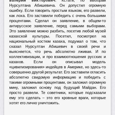
Валерий Викторович:
Кстати, по выборам
Нурсултана Абишевича. Он допустил огромную
ошибку. Если говорить простым языком, его развели,
как лоха. Его заставили победить с очень большими
процентами. Сделал он заявление, в общем-то
антирусское заявление, перед самыми выборами.
Это заявление можно разбить, посетив любой музей
казахской культуры. Посетил, посмотрел на
национальный костюм казаха, подумал о том, что
сказал Нурсултан Абишевич в своей речи и
выясняется, что речь абсолютно лживая. И по
коллективизации, и про взаимоотношения русских и
казахов. Если он описывал модель
«цивилизирования» индейцев в Америке, но здесь-то
совершенно другой результат. Его заставили огласить
абсолютно свидомую информацию и победить с
такими огромными процентами, он заложил огромную
мину, заложил основу под будущий Майдан. Его
просто развели. Те советники, которые подсказали
ему это сделать – это его кровные враги, которые
хотят его лично уничтожить.