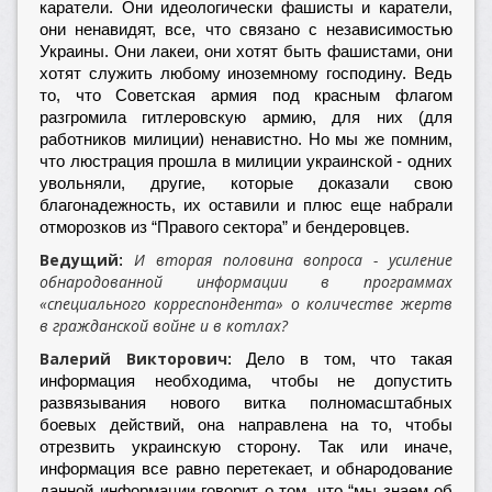
каратели. Они идеологически фашисты и каратели,
они ненавидят, все, что связано с независимостью
Украины. Они лакеи, они хотят быть фашистами, они
хотят служить любому иноземному господину. Ведь
то, что Советская армия под красным флагом
разгромила гитлеровскую армию, для них (для
работников милиции) ненавистно. Но мы же помним,
что люстрация прошла в милиции украинской - одних
увольняли, другие, которые доказали свою
благонадежность, их оставили и плюс еще набрали
отморозков из “Правого сектора” и бендеровцев.
Ведущий
И вторая половина вопроса - усиление
:
обнародованной информации в программах
«специального корреспондента» о количестве жертв
в гражданской войне и в котлах?
Валерий Викторович
: Дело в том, что такая
информация необходима, чтобы не допустить
развязывания нового витка полномасштабных
боевых действий, она направлена на то, чтобы
отрезвить украинскую сторону. Так или иначе,
информация все равно перетекает, и обнародование
данной информации говорит о том, что “мы знаем об