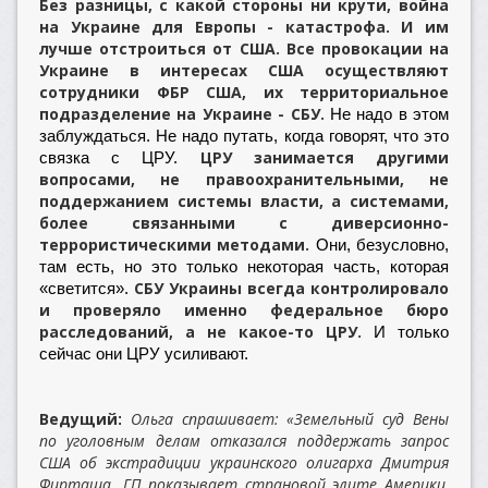
Без разницы, с какой стороны ни крути, война
на Украине для Европы - катастрофа.
И им
лучше отстроиться от США. Все провокации на
Украине в интересах США осуществляют
сотрудники ФБР США, их территориальное
подразделение на Украине - СБУ.
Не надо в этом
заблуждаться. Не надо путать, когда говорят, что это
ЦРУ занимается другими
связка с ЦРУ.
вопросами, не правоохранительными, не
поддержанием системы власти, а системами,
более связанными с диверсионно-
террористическими методами.
Они, безусловно,
там есть, но это только некоторая часть, которая
СБУ Украины всегда контролировало
«светится».
и проверяло именно федеральное бюро
расследований, а не какое-то ЦРУ.
И только
сейчас они ЦРУ усиливают.
Ведущий
Ольга спрашивает: «Земельный суд Вены
:
по уголовным делам отказался поддержать запрос
США об экстрадиции украинского олигарха Дмитрия
Фирташа. ГП показывает страновой элите Америки,