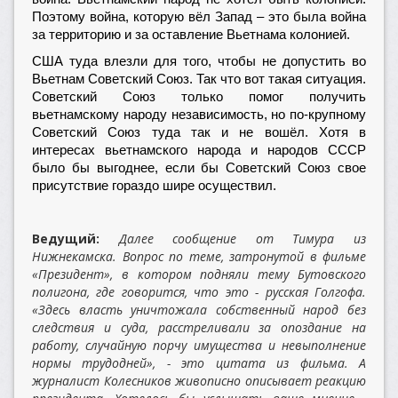
Поэтому война, которую вёл Запад – это была война
за территорию и за оставление Вьетнама колонией.
США туда влезли для того, чтобы не допустить во
Вьетнам Советский Союз. Так что вот такая ситуация.
Советский Союз только помог получить
вьетнамскому народу независимость, но по-крупному
Советский Союз туда так и не вошёл. Хотя в
интересах вьетнамского народа и народов СССР
было бы выгоднее, если бы Советский Союз свое
присутствие гораздо шире осуществил.
Ведущий:
Далее сообщение от Тимура из
Нижнекамска. Вопрос по теме, затронутой в фильме
«Президент», в котором подняли тему Бутовского
полигона, где говорится, что это - русская Голгофа.
«Здесь власть уничтожала собственный народ без
следствия и суда, расстреливали за опоздание на
работу, случайную порчу имущества и невыполнение
нормы трудодней», - это цитата из фильма. А
журналист Колесников живописно описывает реакцию