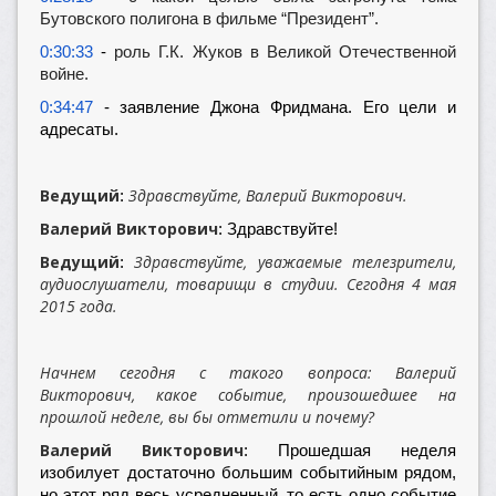
Бутовского полигона в фильме “Президент”.
0:30:33
-
роль Г.К. Жуков в Великой Отечественной
войне.
0:34:47
- заявление Джона Фридмана. Его цели и
адресаты.
Ведущий
Здравствуйте, Валерий Викторович.
:
Валерий Викторович
: Здравствуйте!
Ведущий
Здравствуйте, уважаемые телезрители,
:
аудиослушатели, товарищи в студии. Сегодня 4 мая
2015 года.
Начнем сегодня с такого вопроса: Валерий
Викторович, какое событие, произошедшее на
прошлой неделе, вы бы отметили и почему?
Валерий Викторович
: Прошедшая неделя
изобилует достаточно большим событийным рядом,
но этот ряд весь усредненный, то есть одно событие