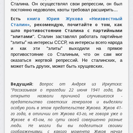
Сталина. Он осуществлял свои репрессии, он был
постоянно недоволен, квоты требовал расширить…
Есть
книга Юрия Жукова «Неизвестный
Сталин»
, рекомендую, почитайте о том, как
шло противостояние Сталина с партийными
“элитами”.
Сталин заставлял работать партийные
“элиты” на интересы СССР, на интересы всего народа
и как эти “элиты” выходили на прямое
противостояние со Сталиным, что он сам мог
оказаться жертвой репрессий. Не сталинских, а
может быть других, может быть хрущевских.
Ведущий:
Вопрос от Андрея из Иркутска:
“Рассказывая о трагедии 22 июня 1941 года, Вы
открыто назвали причиной случившегося -
предательство советских генералов и выделяли
особую роль в этом предательстве Жукова. Жуков 41-
го года, в отличии от Жукова 43-го, не говоря уже о
Жукове в 45-ом, по сути своей совершенно разные
люди. Не могли бы вы поделиться своими
соображениями, с какого момента Жуков начал