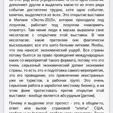
дополняет другое и выделить какое-то из этого ряда
событие достаточно трудно, хотя одно событие,
конечно, выделяется из всех. Это открытие выставки
в Милане «Экспо-2015», которая проходила под
лозунгом, работает под лозунгом «накормить
планету». Там некие люди в масках выразили свое
несогласие с открытием этой выставки. В чем
несогласие, какие претензии они фактически
высказывают, все это шито белыми нитками. Якобы,
что она наносит экономический ущерб. Все страны
потому бьются за право проведения международных
каких-то мероприятий такого формата, потому что это
очень серьезный экономический допинг экономике
страны, то есть это и подготовка самого мероприятия,
это его проведение, это привлечение иностранных
уже не туристов, а рабочих групп. Это очень
серьезная работа и заработки местному бизнесу, и на
этом фоне протестовать против открытия этой
выставки - вообще является абсурдным [делом].
Почему я выделяю этот протест - это, в общем-то,
ответ или вызов страновой “элиты” США,