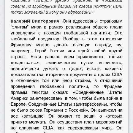
компании «Stratfor» Джона Фридмана в Чикагском
совете по глобальным делам. Не совсем понятны цели
таких заявлений и кому они адресованы?
Валерий Викторович:
Они адресованы страновым
“элитам” мира в рамках реализации общего плана
управления с позиции глобальной политики. Это
глобальный предиктор. Вообще в этом отношении
Фридману можно давать высшую награду, ну,
например, Герой России или герой любой другой
страны. Если раньше всем приходилось только
догадываться, эмпирическим путем вычислять,
аналитически думать о целях, искать какие-то
доказательства, вторичные документы о целях США
в отношении той или иной страны, в отношении
проведения глобальной политики, то Фридман
прямым текстом сказал: «Соединённые Штаты
Америки заинтересованы в том, чтобы была война в
Европе. Соединённые Штаты заинтересованы, чтобы
не было союза Германии с Россией». Он выписал на
все квитанцию! Он заявил те вещи, о которых
принято молчать. Он осуществил план мероприятий
по сливанию США, как сверхдержавы мира. Он