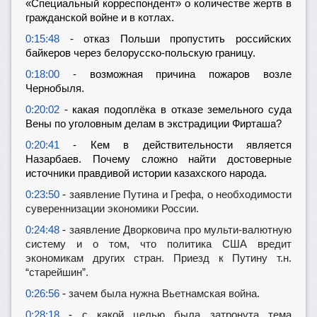
«Специальный корреспондент» о количестве жертв в
гражданской войне и в котлах.
0:15:48
- отказ Польши пропустить российских
байкеров через белорусско-польскую границу.
0:18:00
- возможная причина пожаров возле
Чернобыля.
0:20:02
- какая подоплёка в отказе земельного суда
Вены по уголовным делам в экстрадиции Фирташа?
0:20:41
- Кем в действительности является
Назарбаев. Почему сложно найти достоверные
источники правдивой истории казахского народа.
0:23:50
-
заявление Путина и Грефа, о необходимости
сувереннизации экономики России.
0:24:48
-
заявление Дворковича про мульти-валютную
систему и о том, что политика США вредит
экономикам других стран. Приезд к Путину т.н.
“старейшин”.
0:26:56
-
зачем была нужна Вьетнамская война.
0:28:18
-
с какой целью была затронута тема