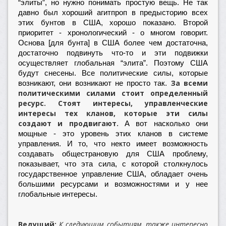
“элиты”, но нужно понимать простую вещь. Не так
давно был хороший агитпроп в предысторию всех
этих бунтов в США, хорошо показано. Второй
приоритет - хронологический - о многом говорит.
Основа [для бунта] в США более чем достаточна,
достаточно подвинуть что-то и эти подвижки
осуществляет глобальная “элита”. Поэтому США
будут снесены. Все политические силы, которые
За всеми
возникают, они возникают не просто так.
политическими силами стоит определенный
ресурс. Стоят интересы, управленческие
интересы тех кланов, которые эти силы
создают и продвигают.
А вот насколько они
мощные - это уровень этих кланов в системе
управления. И то, что некто имеет возможность
создавать общестрановую для США проблему,
показывает, что эта сила, с которой столкнулось
государственное управление США, обладает очень
большими ресурсами и возможностями и у нее
глобальные интересы.
Ведущий
К следующим событиям, также интересно
: