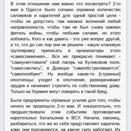
В этом отношении нам важно что посмотреть? 2-го
мая в Одессе было согнано огромное количество
силовиков и карателей для одной простой цели -
чтобы не допустить там никаких волнений любой
направленности, чтобы там не был снова зажжен
фитиль войны, чтобы любыми силами, но этого
избежать. Кого и как давить - это уже вопрос другой,
а то, что до сих пор они не решили - какую клановую
группировку приписать в организаторы этого
«самосожжения»... Все же прекрасно понимают -
“самоуничтожили” свой лагерь на Куликовом поле,
“самосожглись”, в Донецке “самообстреливаются”,
“самопогибают”. Ну вообще какие-то [странные]
ополченцы: уходят в ополчение, разворачивают
орудия и начинают стрелять по собственному дому.
Только на Украине могут поверить в такой бред.
Были предприняты огромные усилия для того, чтобы
ничего не произошло 2-го мая. И показательно, что
предшествовали этим событиям противоречия
карательных батальонов и ВСУ. Начали, наконец,
разбираться, что же из себя представляют каратели,
кому они подчиняются, на какую силу работают. Их