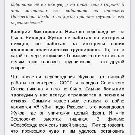
работать не на немцев, а на благо своей страны и
что заставило его работать на интересы
Отечества. Когда и по какой причине случилось его
перерождение?”
Валерий Викторович:
Никакого перерождения не
Никогда Жуков не работал на интересы
было.
немцев, он работал на интересы своих
клановых политических группировок.
То, что в
какой-то мере вторжение Германии соответствовало
целям этих клановых группировок – это другой
вопрос.
Что касается перерождения Жукова, то никакой
работы на интересы СССР и народов Советского
Самые большие
Союза никогда у него не было.
трагедии у нас всегда отражаются в песнях и
стихах.
Самыми известными стихами о войне
являются «Я убит подо Ржевом», это командовал
Жуков, где он уничтожил целый фронт. И «На
Зееловских высотах тишина». В фильме
«Освобождение» есть такой эпизод – Гитлер говорит,
что произошло чудо и им удалось остановить