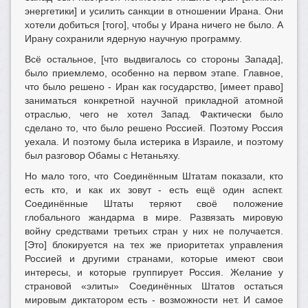
энергетики] и усилить санкции в отношении Ирана. Они
хотели добиться [того], чтобы у Ирана ничего не было. А
Ирану сохранили ядерную научную программу.
Всё остальное, [что выдвигалось со стороны Запада],
было приемлемо, особенно на первом этапе. Главное,
что было решено - Иран как государство, [имеет право]
заниматься конкретной научной прикладной атомной
отраслью, чего не хотел Запад. Фактически было
сделано то, что было решено Россией. Поэтому Россия
уехала. И поэтому была истерика в Израиле, и поэтому
был разговор Обамы с Нетаньяху.
Но мало того, что Соединённым Штатам показали, кто
есть кто, и как их зовут - есть ещё один аспект.
Соединённые Штаты теряют своё положение
глобального жандарма в мире. Развязать мировую
войну средствами третьих стран у них не получается.
[Это] блокируется на тех же приоритетах управления
Россией и другими странами, которые имеют свои
интересы, и которые группирует Россия. Желание у
страновой «элиты» Соединённых Штатов остаться
мировым диктатором есть - возможности нет. И самое