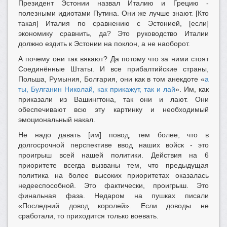
Президент Эстонии назвал Италию и Грецию -
полезными идиотами Путина. Они же лучше знают. [Кто
такая] Италия по сравнению с Эстонией, [если]
экономику сравнить, да? Это руководство Италии
должно ездить к Эстонии на поклон, а не наоборот.
А почему они так вякают? Да потому что за ними стоят
Соединённые Штаты. И все прибалтийские страны,
Польша, Румыния, Болгария, они как в том анекдоте «
а
ты, Булганин Николай, как прикажут, так и лай
». Им, как
приказали из Вашингтона, так они и лают. Они
обеспечивают всю эту картинку и необходимый
эмоциональный накал.
Не надо давать [им] повод, тем более, что в
долгосрочной перспективе ввод наших войск - это
проигрыш всей нашей политики. Действия на 6
приоритете всегда вызваны тем, что предыдущая
политика на более высоких приоритетах оказалась
недееспособной. Это фактически, проигрыш. Это
финальная фаза. Недаром на пушках писали
«Последний довод королей». Если доводы не
сработали, то приходится только воевать.