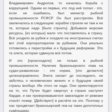
Владимирович Андропов, то началась борьба с
коррупцией. Одним из первых, кто под неё попал - это,
если не ошибаюсь, был министр рыбной
промышленности РСФСР. Он был расстрелян. Всё
заключалось в следующем: корабли строили не там и не
те, которые надо [было строить]. Добывали морские
ресурсы, [из которых] мало что поставлялось в страну.
Всё уходило за рубеж и оседало на иностранных счетах
вот этой корпоратократии за рубежом. Они реально
готовились к перестройке и к будущим реформам. Это
та элита, которая сдвинула всё потом.
И это [происходило] не только в рыбной
промышленности. Наличие браконьерского лова на
судах-развалюхах - это норма, [это делается]
целенаправленно. Элита хапает до последнего, не
заботясь о человеческих жизнях и о будущем своей
страны вообще. Им этого не надо. Они ориентируются
на то, что Путин будет свергнут, в стране наступит
бардак, и как проворовавшегося завскладом от ревизии
спасёт пожар. [Действуют] в расчёте на это. Поэтому у
нас процветает браконьерский лов на таких допотопных
судёнышках.