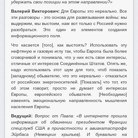
удержать свои позиции на этом направлении?»
Валерий Викторович:
Для Европы это нереально. Все
эти разговоры - это основа для развязывания войны: мы
выдержим, мы выстоим, нам вот только с Россией нужно
разобраться. Это один из элементов создания
информационного поля.
Что касается [того], как выстоять? Использовать эту
нефтяную и газовую иглу так, чтобы Европа была более
сговорчивой и понимала, что у них есть свои интересы,
отличные от интересов Соединённых Штатов. Опять же,
надо использовать этот шум для того, чтоб показать
[западному] обывателю, что это нереально - отказаться
от российских энергоносителей. [Показать] что тот, кто
об этом говорит, просто не думает об интересах
Европы, европейского обывателя. [Необходимо]
изменять эмоциональную направленность мышления
населения Европы.
Ведущий:
Вопрос от Павла: «В интернете прошла
информация об обвинении президентом Франции
спецслужб США в причастности к авиакатастрофе
Эйрбаса (Немецких крыльев). И буквально на