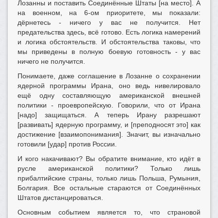
Лозанны и поставить Соединённые Штаты [на место]. А
на военном, на 6-ом приоритете, мы показали:
дёрнетесь - ничего у вас не получится. Нет
предательства здесь, всё готово. Есть логика намерений
и логика обстоятельств. И обстоятельства таковы, что
мы приведены в полную боевую готовность - у вас
ничего не получится.
Понимаете, даже соглашение в Лозанне о сохранении
ядерной программы Ирана, оно ведь нивелировало
ещё одну составляющую американской внешней
политики - проевропейскую. Говорили, что от Ирана
[надо] защищаться. А теперь Ирану разрешают
[развивать] ядерную программу, и [преподносят это] как
достижение [взаимопонимания]. Значит, вы изначально
готовили [удар] против России.
И кого накачивают? Вы обратите внимание, кто идёт в
русле американской политики? Только лишь
прибалтийские страны, только лишь Польша, Румыния,
Болгария. Все остальные стараются от Соединённых
Штатов дистанцироваться.
Основным событием является то, что страновой