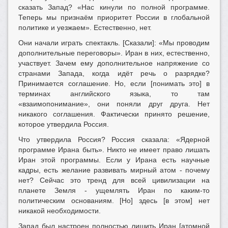
сказать Запад? «Нас кинули по полной программе.
Теперь мы признаём приоритет России в глобальной
политике и уезжаем». Естественно, нет.
Они начали играть спектакль. [Сказали]: «Мы проводим
дополнительные переговоры». Иран в них, естественно,
участвует. Зачем ему дополнительное напряжение со
странами Запада, когда идёт речь о разрядке?
Принимается соглашение. Но, если [понимать это] в
терминах английского языка, то там
«взаимопонимание», они поняли друг друга. Нет
никакого соглашения. Фактически принято решение,
которое утвердила Россия.
Что утвердила Россия? Россия сказала: «Ядерной
программе Ирана быть». Никто не имеет право лишать
Иран этой программы. Если у Ирана есть научные
кадры, есть желание развивать мирный атом - почему
нет? Сейчас это тренд для всей цивилизации на
планете Земля - ущемлять Иран по каким-то
политическим основаниям. [Но] здесь [в этом] нет
никакой необходимости.
Запад был настроен полностью лишить Иран [атомной