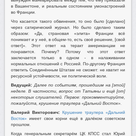
вынужден маневрировать между тем, что ему приказали
в Вашингтоне, и реальным состоянием умонастроений
во Франции.
Что касается такого обвинения, то оно было [сделано]
через сатирический журнал. Но было сделано таким
образом: «Да, страновая «элита» Франции всё
понимает и у неё, в общем-то, есть своё решение, [свой
ответ]». Этот ответ на теракт американцам не
понравится. Почему? Потому что этот ответ
заключается только в одном - в налаживании
нормальных отношений с Россией. По-другому Франция
ответить Соединённым Штатам не сможет: не хватит ни
ресурсной устойчивости, ни политической воли.
Ведущий:
Далее по событиям, прошедшим на [этой]
неделе. В частности, вопрос от Татьяны и ещё [от]
некоторых слушателей. Первое: прокомментируйте,
пожалуйста, крушение траулера «Дальний Восток».
Валерий Викторович:
Крушение траулера «Дальний
Восток»
имеет свои корни ещё в далёком советском
прошлом.
Когда генеральным секретарём ЦК КПСС стал Юрий