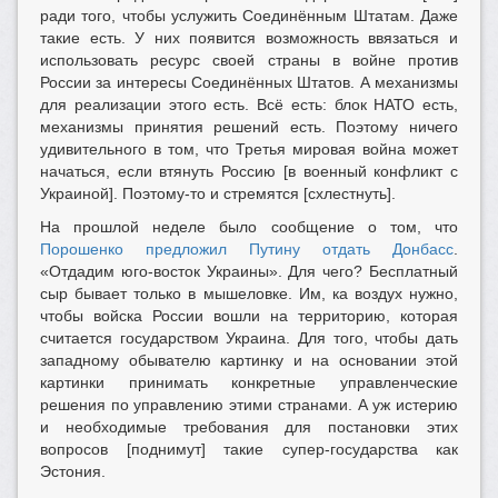
ради того, чтобы услужить Соединённым Штатам. Даже
такие есть. У них появится возможность ввязаться и
использовать ресурс своей страны в войне против
России за интересы Соединённых Штатов. А механизмы
для реализации этого есть. Всё есть: блок НАТО есть,
механизмы принятия решений есть. Поэтому ничего
удивительного в том, что Третья мировая война может
начаться, если втянуть Россию [в военный конфликт с
Украиной]. Поэтому-то и стремятся [схлестнуть].
На прошлой неделе было сообщение о том, что
Порошенко предложил Путину отдать Донбасс
.
«Отдадим юго-восток Украины». Для чего? Бесплатный
сыр бывает только в мышеловке. Им, ка воздух нужно,
чтобы войска России вошли на территорию, которая
считается государством Украина. Для того, чтобы дать
западному обывателю картинку и на основании этой
картинки принимать конкретные управленческие
решения по управлению этими странами. А уж истерию
и необходимые требования для постановки этих
вопросов [поднимут] такие супер-государства как
Эстония.