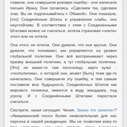
главное, они совершили роковую ошибку - они написали
письмо Ирану. Они грозились: «Сделаем так, сделаем
этак. Вы не подписывайтесь с Обамой». Они показали,
[что] Соединённые Штаты в управлении слабы, оно
неустойчиво. В соответствии с этим с Соединёнными
Штатами можно не считаться, хотела страновая «элита»
этого или не хотела.
Она этого не хотела. Они думали, что они крутые. Они
думали, что понимают, как управляется на уровне
глобальной политики. Они всё воспринимают через
призму внешней политики, а тут глобальная политика.
[Это] не какая-то там песочница, карго культ -
«геополитика», о которой они, может [быть] тоже где-то
начитались. Они совершили эту ошибку, и тем самым
поставили всю будущность Соединённых Штатов как
мирового гегемона, имеется в виду жандарма, под
угрозу. И с Соединёнными Штатами перестали
считаться.
Смотрите, какая ситуация: Чехия,
Земан что заявляет
?
«Американский посол более нежелательная для нас
персона в нашей резиденции. Мы не позволим кому-то