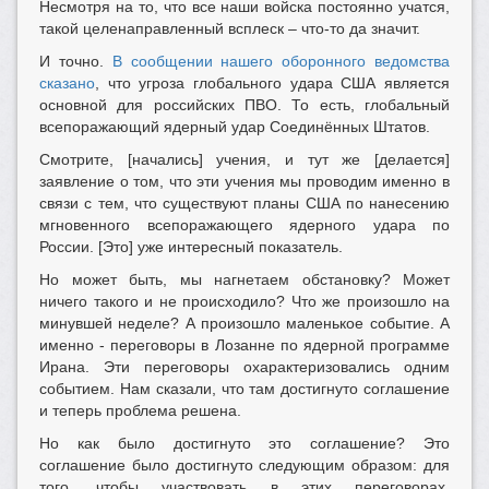
Несмотря на то, что все наши войска постоянно учатся,
такой целенаправленный всплеск – что-то да значит.
И точно.
В сообщении нашего оборонного ведомства
сказано
, что угроза глобального удара США является
основной для российских ПВО. То есть, глобальный
всепоражающий ядерный удар Соединённых Штатов.
Смотрите, [начались] учения, и тут же [делается]
заявление о том, что эти учения мы проводим именно в
связи с тем, что существуют планы США по нанесению
мгновенного всепоражающего ядерного удара по
России. [Это] уже интересный показатель.
Но может быть, мы нагнетаем обстановку? Может
ничего такого и не происходило? Что же произошло на
минувшей неделе? А произошло маленькое событие. А
именно - переговоры в Лозанне по ядерной программе
Ирана. Эти переговоры охарактеризовались одним
событием. Нам сказали, что там достигнуто соглашение
и теперь проблема решена.
Но как было достигнуто это соглашение? Это
соглашение было достигнуто следующим образом: для
того, чтобы участвовать в этих переговорах,