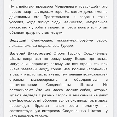
Ну а действия премьера Медведева и товарищей - это
просто пиар на людском горе. На самом деле, именно
действиями его Правительства и созданы такие
условия, когда гибнут люди. Ханжество, натуральное
ханжество - угробить людей, а потом заявлять, что мы
объявим траур по этим людям.
Ведущий:
Следующее: прокомментируйте серию
показательных терактов в Турции.
Валерий Викторович:
Строят Турцию. Соединённые
Штаты напрягают по всему миру. Везде, где только
могут, они напрягают, потому что все страны так или
иначе завязаны между собой. Чем больше напряжения
в различных точках планеты, тем меньше возможностей
странам маневрировать и объединяться в
противостоянии Соединённым Штатам. Их
растаскивают. Это как масса мелких собак, которые
кусают медведя с разных сторон и тем самым не дают
ему [возможности] обороняться от охотника. Так и здесь
происходит. Эрдоган начал вести политику, не
соответствующую интересам Соединённых Штатов - у
него начались теракты.