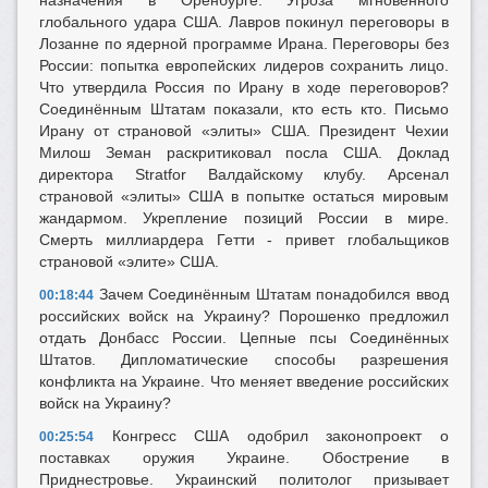
назначения в Оренбурге. Угроза мгновенного
глобального удара США. Лавров покинул переговоры в
Лозанне по ядерной программе Ирана. Переговоры без
России: попытка европейских лидеров сохранить лицо.
Что утвердила Россия по Ирану в ходе переговоров?
Соединённым Штатам показали, кто есть кто. Письмо
Ирану от страновой «элиты» США. Президент Чехии
Милош Земан раскритиковал посла США. Доклад
директора Stratfor Валдайскому клубу. Арсенал
страновой «элиты» США в попытке остаться мировым
жандармом. Укрепление позиций России в мире.
Смерть миллиардера Гетти - привет глобальщиков
страновой «элите» США.
Зачем Соединённым Штатам понадобился ввод
00:18:44
российских войск на Украину? Порошенко предложил
отдать Донбасс России. Цепные псы Соединённых
Штатов. Дипломатические способы разрешения
конфликта на Украине. Что меняет введение российских
войск на Украину?
Конгресс США одобрил законопроект о
00:25:54
поставках оружия Украине. Обострение в
Приднестровье. Украинский политолог призывает