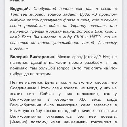
неделе.
Ведущий:
Следующий вопрос как раз в связи с
Третьей мировой войной задаёт Вуди: «В прошлом
выпуске опять прозвучала фраза о том, что в случае
ввода российских войск на Украину началась или
начнётся Третья мировая война. Вопрос к Вам: кого с
кем? Если Вы имеете в виду США и НАТО, то не
является ли такое утверждение лажей. А почему
тогда...»
Валерий Викторович:
Можно сразу [отвечу]? Нет, не
является. Давайте на части просто разобьём, я так
понимаю, там большой вопрос. [А то] так опять на что-
нибудь да не ответим.
Нет, не является. Дело в том, я только что говорил, что
Соединённые Штаты сами воевать не могут, у них не
хватит сил. Сейчас у них положение, как у
Великобритании в середине XIX века, когда
Великобритания была вынуждена сама ввязаться в
Крымскую войну только по одной причине - союзники
Великобритании отказывались без неё воевать.
[Именно] поэтому, имея наименьший контингент в