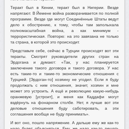
Теракт был в Кении, теракт был в Нигерии. Везде
напрягают. В Йемене война разворачивается по полной
программе. Везде где могут Соединённые Штаты ведут
дело к обострению, к тому, чтобы там заполыхала
полномасштабная война, а как минимум -
террористическая. Повторю: на это завязана не только
та страна, в которой это происходит.
Представьте себе, сейчас в Турции происходят вот эти
теракты. Смотрят руководители других стран на
Эрдогана и думают: «Так, у нас планируется
заключение такого договора и такого договора. У нас
есть такие-то и такие-то экономические отношения с
Турцией. [Эрдоган-то] хозяину не угодил. Если я буду
продолжать с ним отношения, значит, хозяин и мне
может это устроить. А ещё и революцию какую-нибудь
оранжевую [устроит], и меня как Каддафи могут
вздёрнуть на фонарном столбе. Нет, я лучше вот эти
деловые отношения буду саботировать, а эти
соглашения вообще не буду принимать».
И вот оно, пошло напряжение. А дальше ему же как-то
надо будет объясняться. Ему же надо как-то решать