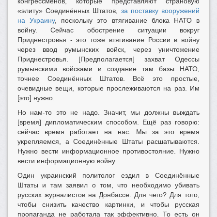
конгрессменов, которые представляют страновую
«элиту» Соединённых Штатов,
за поставку вооружений
на Украину
, поскольку это втягивание блока НАТО в
войну. Сейчас обострение ситуации вокруг
Приднестровья - это тоже втягивание России в войну
через ввод румынских войск, через уничтожение
Приднестровья. [Предполагается] захват Одессы
румынскими войсками и создание там базы НАТО,
точнее Соединённых Штатов. Всё это простые,
очевидные вещи, которые прослеживаются на раз. Им
[это] нужно.
Но нам-то это не надо. Значит, мы должны выждать
[время] дипломатическим способом. Ещё раз говорю:
сейчас время работает на нас. Мы за это время
укрепляемся, а Соединённые Штаты расшатываются.
Нужно вести информационное противостояние. Нужно
вести информационную войну.
Один украинский политолог ездил в Соединённые
Штаты и там заявил о том, что необходимо убивать
русских журналистов на Донбассе. Для чего? Для того,
чтобы снизить качество картинки, и чтобы русская
пропаганда не работала так эффективно. То есть он