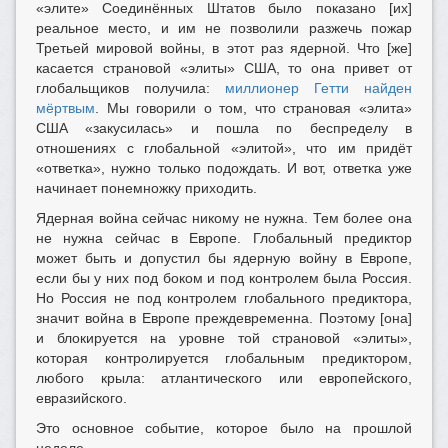
«элите» Соединённых Штатов было показано [их]
реальное место, и им не позволили разжечь пожар
Третьей мировой войны, в этот раз ядерной. Что [же]
касается страновой «элиты» США, то она привет от
глобальщиков получила:
миллионер Гетти найден
мёртвым
. Мы говорили о том, что страновая «элита»
США «закусилась» и пошла по беспределу в
отношениях с глобальной «элитой», что им придёт
«ответка», нужно только подождать. И вот, ответка уже
начинает понемножку приходить.
Ядерная война сейчас никому не нужна. Тем более она
не нужна сейчас в Европе. Глобальный предиктор
может быть и допустил бы ядерную войну в Европе,
если бы у них под боком и под контролем была Россия.
Но Россия не под контролем глобального предиктора,
значит война в Европе преждевременна. Поэтому [она]
и блокируется на уровне той страновой «элиты»,
которая контролируется глобальным предиктором,
любого крыла: атлантического или европейского,
евразийского.
Это основное событие, которое было на прошлой