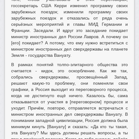
госсекретарь США Керри изменил программу своих
зарубежных поездок; изменили программу своих
зарубежных поездок и отказались от ряда очень
серьёзных мероприятий и главы МИД Германии и
Франции. Заседали. И вдруг это заседание покидает
министр иностранных дел России Лавров. А почему он
[его] покидает? А потому, что ему нужно встретиться с
министром иностранных дел сверхдержавы на планете
Земля - государства Вануату.
В рамках понятий толпо-элитарного общества это
считается - кидок, это оскорбление. Как же так,
собрались сверхдержавы, просвещённый Запад,
решают какую-то проблему, они поменяли свои
графики, а Россия выходит из переговорного процесса,
когда не достигнуто ещё ничего. Казалось бы, сама
отказывается от участия в [переговорном] процессе и
уходит. Причём, повторю, отправляется встречаться с
министром иностранных дел сверхдержавы Вануату. В
понимании западной цивилизации, Россия должна была
минимум кинуть [Вануату] и сказать: «Да кто ты такая,
эта Вануату? Мы здесь должны решать вопросы, а ты