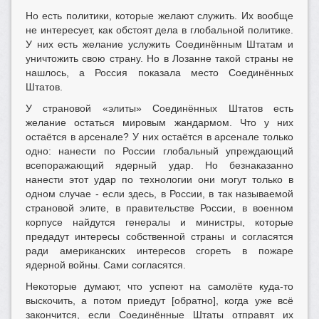
Но есть политики, которые желают служить. Их вообще
не интересует, как обстоят дела в глобальной политике.
У них есть желание услужить Соединённым Штатам и
уничтожить свою страну. Но в Лозанне такой страны не
нашлось, а Россия показала место Соединённых
Штатов.
У страновой «элиты» Соединённых Штатов есть
желание остаться мировым жандармом. Что у них
остаётся в арсенале? У них остаётся в арсенале только
одно: нанести по России глобальный упреждающий
всепоражающий ядерный удар. Но безнаказанно
нанести этот удар по технологии они могут только в
одном случае - если здесь, в России, в так называемой
страновой элите, в правительстве России, в военном
корпусе найдутся генералы и министры, которые
предадут интересы собственной страны и согласятся
ради американских интересов сгореть в пожаре
ядерной войны. Сами согласятся.
Некоторые думают, что успеют на самолёте куда-то
выскочить, а потом приедут [обратно], когда уже всё
закончится, если Соединённые Штаты отправят их