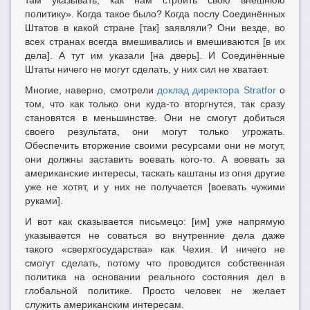
там указывать, как нам строить свою внешнюю
политику». Когда такое было? Когда послу Соединённых
Штатов в какой стране [так] заявляли? Они везде, во
всех странах всегда вмешивались и вмешиваются [в их
дела]. А тут им указали [на дверь]. И Соединённые
Штаты ничего не могут сделать, у них сил не хватает.
Многие, наверно, смотрели
доклад директора Stratfor
о
том, что как только они куда-то вторгнутся, так сразу
становятся в меньшинстве. Они не смогут добиться
своего результата, они могут только угрожать.
Обеспечить вторжение своими ресурсами они не могут,
они должны заставить воевать кого-то. А воевать за
американские интересы, таскать каштаны из огня другие
уже не хотят, и у них не получается [воевать чужими
руками].
И вот как сказывается письмецо: [им] уже напрямую
указывается не соваться во внутренние дела даже
такого «сверхгосударства» как Чехия. И ничего не
смогут сделать, потому что проводится собственная
политика на основании реального состояния дел в
глобальной политике. Просто человек не желает
служить американским интересам.