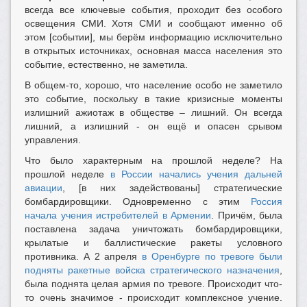
всегда все ключевые события, проходит без особого
освещения СМИ. Хотя СМИ и сообщают именно об
этом [событии], мы берём информацию исключительно
в открытых источниках, основная масса населения это
событие, естественно, не заметила.
В общем-то, хорошо, что население особо не заметило
это событие, поскольку в такие кризисные моменты
излишний ажиотаж в обществе – лишний. Он всегда
лишний, а излишний - он ещё и опасен срывом
управления.
Что было характерным на прошлой неделе? На
прошлой неделе
в России начались учения дальней
авиации
, [в них задействованы] стратегические
бомбардировщики. Одновременно с этим
Россия
начала учения истребителей в Армении
. Причём, была
поставлена задача уничтожать бомбардировщики,
крылатые и баллистические ракеты условного
противника. А 2 апреля
в Оренбурге по тревоге были
подняты ракетные войска стратегического назначения
,
была поднята целая армия по тревоге. Происходит что-
то очень значимое - происходит комплексное учение.