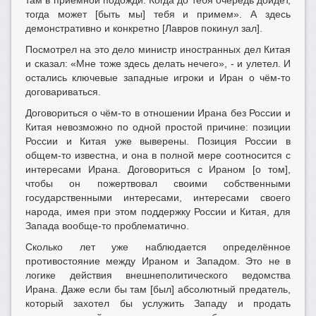
там в приёмной подожди. Когда до тебя очередь дойдёт,
тогда может [быть мы] тебя и примем». А здесь
демонстративно и конкретно [Лавров покинул зал].
Посмотрел на это дело министр иностранных дел Китая
и сказал: «Мне тоже здесь делать нечего», - и улетел. И
остались ключевые западные игроки и Иран о чём-то
договариваться.
Договориться о чём-то в отношении Ирана без России и
Китая невозможно по одной простой причине: позиции
России и Китая уже выверены. Позиция России в
общем-то известна, и она в полной мере соотносится с
интересами Ирана. Договориться с Ираном [о том],
чтобы он пожертвовал своими собственными
государственными интересами, интересами своего
народа, имея при этом поддержку России и Китая, для
Запада вообще-то проблематично.
Сколько лет уже наблюдается определённое
противостояние между Ираном и Западом. Это не в
логике действия внешнеполитического ведомства
Ирана. Даже если бы там [был] абсолютный предатель,
который захотел бы услужить Западу и продать