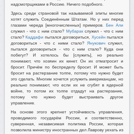
надсмотрщиками в Россию. Ничего подобного.
Здесь среди страновой так называемой элиты многие
хотят служить Соединённым Штатам. Но у них перед
глазами череда [многочисленных] примеров.
Бен Али
служил - что с ним стало?
Мубарак
служил - что с ним
стало?
Каддафи
пытался договориться,
Хусейн
пытался
договориться - что с ними стало?
Янукович
служил,
пытался договориться - что с ним стало? Куда они
побегут? И хотелось бы [служить], но реально
понимают, что хозяин их кинет. Он их отматросит и
бросит. Причём по беспределу бросит. И может быть
бросит на растерзание толпе, потому что нужно будет
это сделать. Многим хочется услужить американцам, но
реально понимают, что если их не сгубят в ядерной
войне, то потом их толпе отдадут на растерзание,
потому что нужно будет выстраивать другое
управление.
На основе этого крепнет устойчивость управления,
проводимого государём России, и соответственно,
суверенная, независимая политика России, которая
позволила министру иностранных дел Лаврову уехать из