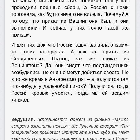
на Кавказ, мы лечили этих боевиков, они у нас
проходили военные сборы, а Россия с нами
торговала, как будто ничего не видела. Почему? А
потому, что приказ из Вашингтона был, и они
выполняли. И сейчас у них точно такой же
приказ».
И для них шок, что Россия вдруг заявила о каких-
то своих интересах. А как же приказ из
Соединенных Штатов, как же приказ из
Вашингтона? Да, они видят, что подпиндосники
возбудились, но они не могут добиться своего. Но
в то же время в Анкаре смотрят – а получится там
что-нибудь у дальнобойщиков? Получится, тогда
Россия кровью умоется, тогда мы ей всадим
кинжал.
Ведущий.
Вспоминается сюжет из фильма «Место
встречи изменить нельзя», где Ручечник говорил: «Так
старший же приказал! Отпустите меня, куда вы меня
ведете?» Ну и вопрос, связанный с этим же, от Игоря,