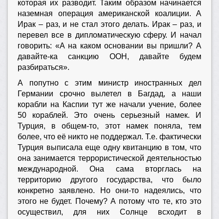
которая их разводит. Таким образом начинается
наземная операция американской коалиции. А
Ирак – раз, и не стал этого делать. Ирак – раз, и
перевел все в дипломатическую сферу. И начал
говорить: «А на каком основании вы пришли? А
давайте-ка санкцию ООН, давайте будем
разбираться».
А попутно с этим министр иностранных дел
Германии срочно вылетел в Багдад, а наши
корабли на Каспии тут же начали учение, более
50 кораблей. Это очень серьезный намек. И
Турция, в общем-то, этот намек поняла, тем
более, что её никто не поддержал. Т.е. фактически
Турция выписала еще одну квитанцию в том, что
она занимается террористической деятельностью
международной. Она сама вторглась на
территорию другого государства, что было
конкретно заявлено. Но они-то надеялись, что
этого не будет. Почему? А потому что те, кто это
осуществил, для них Солнце всходит в