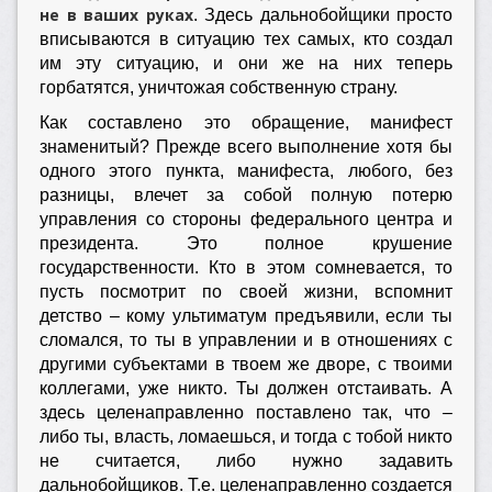
не в ваших руках
. Здесь дальнобойщики просто
вписываются в ситуацию тех самых, кто создал
им эту ситуацию, и они же на них теперь
горбатятся, уничтожая собственную страну.
Как составлено это обращение, манифест
знаменитый? Прежде всего выполнение хотя бы
одного этого пункта, манифеста, любого, без
разницы, влечет за собой полную потерю
управления со стороны федерального центра и
президента. Это полное крушение
государственности. Кто в этом сомневается, то
пусть посмотрит по своей жизни, вспомнит
детство – кому ультиматум предъявили, если ты
сломался, то ты в управлении и в отношениях с
другими субъектами в твоем же дворе, с твоими
коллегами, уже никто. Ты должен отстаивать. А
здесь целенаправленно поставлено так, что –
либо ты, власть, ломаешься, и тогда с тобой никто
не считается, либо нужно задавить
дальнобойщиков. Т.е. целенаправленно создается