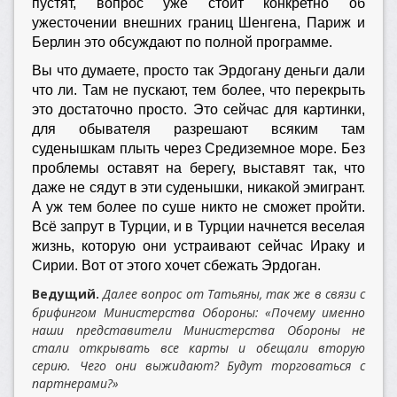
пустят, вопрос уже стоит конкретно об
ужесточении внешних границ Шенгена, Париж и
Берлин это обсуждают по полной программе.
Вы что думаете, просто так Эрдогану деньги дали
что ли. Там не пускают, тем более, что перекрыть
это достаточно просто. Это сейчас для картинки,
для обывателя разрешают всяким там
суденышкам плыть через Средиземное море. Без
проблемы оставят на берегу, выставят так, что
даже не сядут в эти суденышки, никакой эмигрант.
А уж тем более по суше никто не сможет пройти.
Всё запрут в Турции, и в Турции начнется веселая
жизнь, которую они устраивают сейчас Ираку и
Сирии. Вот от этого хочет сбежать Эрдоган.
Ведущий.
Далее вопрос от Татьяны, так же в связи с
брифингом Министерства Обороны: «Почему именно
наши представители Министерства Обороны не
стали открывать все карты и обещали вторую
серию. Чего они выжидают? Будут торговаться с
партнерами?»