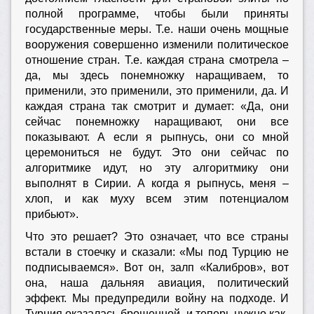
полной программе, чтобы были приняты
государственные меры. Т.е. наши очень мощные
вооружения совершенно изменили политическое
отношение стран. Т.е. каждая страна смотрела –
да, мы здесь понемножку наращиваем, то
применили, это применили, это применили, да. И
каждая страна так смотрит и думает: «Да, они
сейчас понемножку наращивают, они все
показывают. А если я рыпнусь, они со мной
церемониться не будут. Это они сейчас по
алгоритмике идут, но эту алгоритмику они
выполнят в Сирии. А когда я рыпнусь, меня –
хлоп, и как муху всем этим потенциалом
прибьют».
Что это решает? Это означает, что все страны
встали в стоечку и сказали: «Мы под Турцию не
подписываемся». Вот он, залп «Калибров», вот
она, наша дальняя авиация, политический
эффект. Мы предупредили войну на подходе. И
Турция оказалась брошенной, и теперь нужно как-