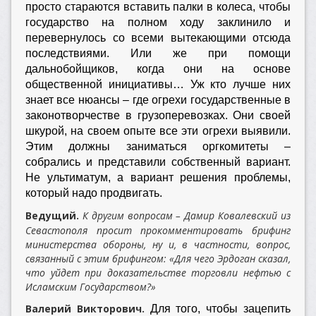
просто стараются вставить палки в колеса, чтобы
государство на полном ходу заклинило и
перевернулось со всеми вытекающими отсюда
последствиями. Или же при помощи
дальнобойщиков, когда они на основе
общественной инициативы… Уж кто лучше них
знает все нюансы – где огрехи государственные в
законотворчестве в грузоперевозках. Они своей
шкурой, на своем опыте все эти огрехи выявили.
Этим должны заниматься оргкомитеты –
собрались и представили собственный вариант.
Не ультиматум, а вариант решения проблемы,
который надо продвигать.
Ведущий.
К другим вопросам – Дамир Ковалевский из
Севастополя просит прокомментировать брифинг
министерства обороны, ну и, в частности, вопрос,
связанный с этим брифингом: «Для чего Эрдоган сказал,
что уйдет при доказательстве торговли нефтью с
Исламским Государством?»
Валерий Викторович.
Для того, чтобы зацепить