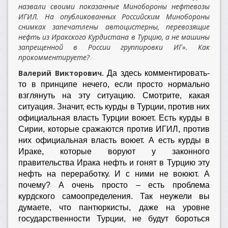
назвали своими показанные Минобороны нефтевозы
ИГИЛ. На опубликованных Российским Минобороны
снимках запечатлены автоцистерны, перевозящие
нефть из Иракского Курдистана в Турцию, а не машины
запрещенной в России группировки ИГ». Как
прокомментируете?
Валерий Викторович.
Да здесь комментировать-
то в принципе нечего, если просто нормально
взглянуть на эту ситуацию. Смотрите, какая
ситуация. Значит, есть курды в Турции, против них
официальная власть Турции воюет. Есть курды в
Сирии, которые сражаются против ИГИЛ, против
них официальная власть воюет. А есть курды в
Ираке, которые воруют у законного
правительства Ирака нефть и гонят в Турцию эту
нефть на переработку. И с ними не воюют. А
почему? А очень просто – есть проблема
курдского самоопределения. Так неужели вы
думаете, что пантюркисты, даже на уровне
государственности Турции, не будут бороться