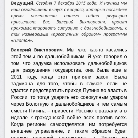
Ведущий.
Сегодня 7 декабря 2015 года. И начнем мы
наш сегодняшний выпуск с вопроса, который последнее
время посетители нашего сайта регулярно
присылают. Вас, Валерий Викторович, просят
прокомментировать ситуацию с дальнобойщиками, с
так называемым «преступным оброком» программы
«Платон».
Валерий Викторович.
Мы уже как-то касались
этой темы по дальнобойщикам. Я уже говорил о
том, что задумка использовать дальнобойщиков
для разрушения государства, она была еще в
2011 году, когда этот приняли закон. Была
задумана для того, чтобы в случае, если не
удастся предотвратить приход Путина во власть в
России, то тогда ударить его совокупным ударом
через Болотную и дальнобойщиков и тем самым
смести Путина – привести Россию к развалу, а в
идеале к гражданской войне всех против всех.
Когда регионы самоотделятся, им потребуется
внешнее управление, и таким образом будет
введен внешний протекторат и Россия из