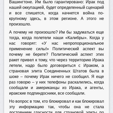
Вашингтоне. Им было гарантировано: Ирак под
нашей оккупацией, будет определенный сценарий
и все спишется, когда начнется война по-
крупному здесь, в этом регионе. А этого не
произошло.
А почему не произошло? Им бы задуматься еще
тогда, когда полетели наши «Калибры». Когда у
нас говорят: «У нас непропорциональное
применение силы!» Политический аспект вы
почему не берете? Политический аспект этих
ракет привел к тому, что через территорию Ирака
летели, надо было договориться с Ираком, а
страновая элита Соединенных Штатов была в
шоке – почему Ирак ничего не сообщил. Я еще
раз говорю – у них телефоны раскалились, когда
сообщали и американцы из Ирака, и агенты,
иракские подпиндосники, все сообщали.
Но вопрос в том, кто блокировал и как блокировал
эту информацию так, чтобы она не стала
достоянием гласности для страновой элиты по