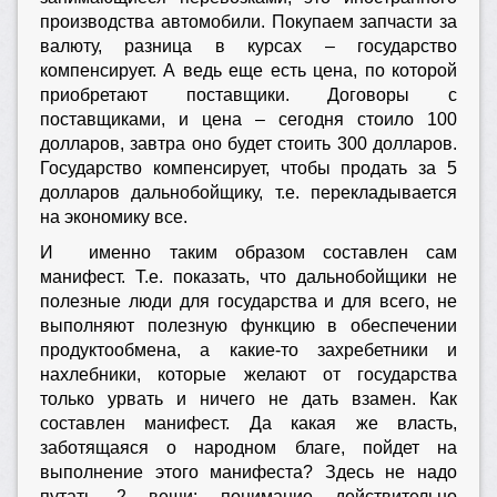
производства автомобили. Покупаем запчасти за
валюту, разница в курсах – государство
компенсирует. А ведь еще есть цена, по которой
приобретают поставщики. Договоры с
поставщиками, и цена – сегодня стоило 100
долларов, завтра оно будет стоить 300 долларов.
Государство компенсирует, чтобы продать за 5
долларов дальнобойщику, т.е. перекладывается
на экономику все.
И именно таким образом составлен сам
манифест. Т.е. показать, что дальнобойщики не
полезные люди для государства и для всего, не
выполняют полезную функцию в обеспечении
продуктообмена, а какие-то захребетники и
нахлебники, которые желают от государства
только урвать и ничего не дать взамен. Как
составлен манифест. Да какая же власть,
заботящаяся о народном благе, пойдет на
выполнение этого манифеста? Здесь не надо
путать 2 вещи: понимание действительно