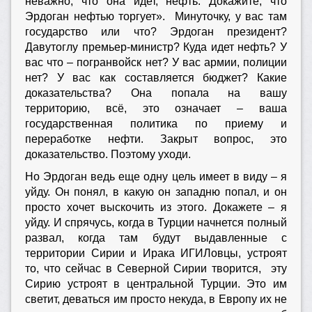
неважно, что она идет, нефть. Докажите, что
Эрдоган нефтью торгует». Минуточку, у вас там
государство или что? Эрдоган президент?
Давутоглу премьер-министр? Куда идет нефть? У
вас что – погранвойск нет? У вас армии, полиции
нет? У вас как составляется бюджет? Какие
доказательства? Она попала на вашу
территорию, всё, это означает – ваша
государственная политика по приему и
переработке нефти. Закрыт вопрос, это
доказательство. Поэтому уходи.
Но Эрдоган ведь еще одну цель имеет в виду – я
уйду. Он понял, в какую он западню попал, и он
просто хочет выскочить из этого. Докажете – я
уйду. И спрячусь, когда в Турции начнется полный
развал, когда там будут выдавленные с
территории Сирии и Ирака ИГИЛовцы, устроят
то, что сейчас в Северной Сирии творится, эту
Сирию устроят в центральной Турции. Это им
светит, деваться им просто некуда, в Европу их не