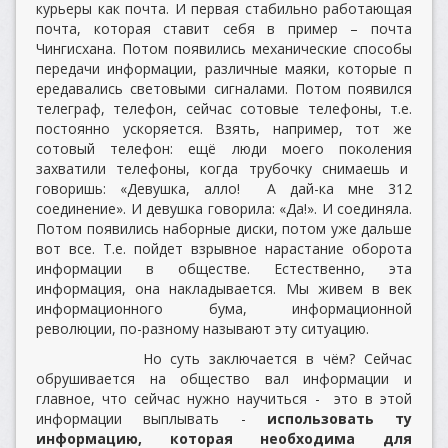
курьеры как почта. И первая стабильно работающая
почта, которая ставит себя в пример – почта
Чингисхана. Потом появились механические способы
передачи информации, различные маяки, которые п
ередавались световыми сигналами. Потом появился
телеграф, телефон, сейчас сотовые телефоны, т.е.
постоянно ускоряется. Взять, например, тот же
сотовый телефон: ещё люди моего поколения
захватили телефоны, когда трубочку снимаешь и
говоришь: «Девушка, алло! А дай-ка мне 312
соединение». И девушка говорила: «Да!». И соединяла.
Потом появились наборные диски, потом уже дальше
вот все. Т.е. пойдет взрывное нарастание оборота
информации в обществе. Естественно, эта
информация, она накладывается. Мы живем в век
информационного бума, информационной
революции, по-разному называют эту ситуацию.
Но суть заключается в чём? Сейчас
обрушивается на общество вал информации и
главное, что сейчас нужно научиться - это в этой
информации выплывать -
использовать ту
информацию, которая необходима для