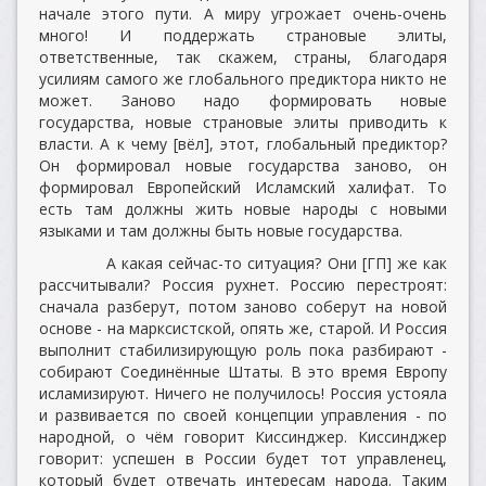
начале этого пути. А миру угрожает очень-очень
много! И поддержать страновые элиты,
ответственные, так скажем, страны, благодаря
усилиям самого же глобального предиктора никто не
может. Заново надо формировать новые
государства, новые страновые элиты приводить к
власти. А к чему [вёл], этот, глобальный предиктор?
Он формировал новые государства заново, он
формировал Европейский Исламский халифат. То
есть там должны жить новые народы с новыми
языками и там должны быть новые государства.
А какая сейчас-то ситуация? Они [ГП] же как
рассчитывали? Россия рухнет. Россию перестроят:
сначала разберут, потом заново соберут на новой
основе - на марксистской, опять же, старой. И Россия
выполнит стабилизирующую роль пока разбирают -
собирают Соединённые Штаты. В это время Европу
исламизируют. Ничего не получилось! Россия устояла
и развивается по своей концепции управления - по
народной, о чём говорит Киссинджер. Киссинджер
говорит: успешен в России будет тот управленец,
который будет отвечать интересам народа. Таким