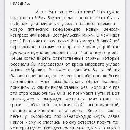
наладить.
А о чём ведь речь-то идет? Что нужно
налаживать? Ему Брилев задает вопрос: «Что бы вы
выбрали для мировых держав нашего времени -
новую ялтинскую конференцию, новый Венский
конгресс или новый Вестфальский мир?». О чём идёт
речь? Речь идет о том, каким быть миру в ближайшей
перспективе, потому что прежнее мироустройство
рухнуло и нужно договариваться. И он о чём говорит:
«Я бы хотел видеть ответственные страны, которые
осознали бы последствия от краха мирового уклада
жизни, собрались бы вместе, сошлись бы на общих
базовых принципах, после чего способствовали бы их
исполнению». Надо вырабатывать общие базовые
принципы. А как их выработаешь без России? А где
эти страновые элиты? Они не понимают Путина! Вот
Киссинджер и вынужден мотаться. Мир стоит на
грани глобальной экологической, экономической,
военно-политической катастрофы. Знаете, как в
песне у Высоцкого про канатоходца: «Чуть левее
наклон - ему не спастись, но ему остается пройти три
четверти пути». Так здесь очень много, и мы только в