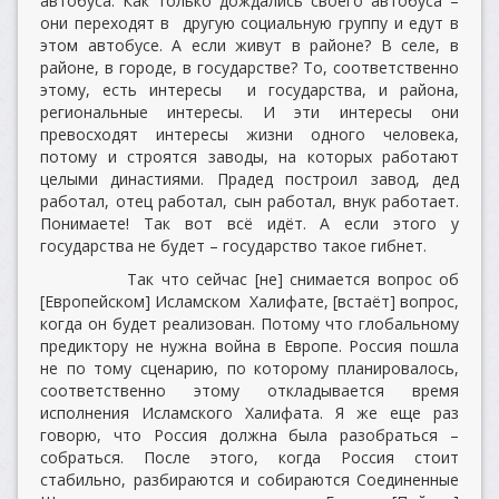
автобуса. Как только дождались своего автобуса –
они переходят в другую социальную группу и едут в
этом автобусе. А если живут в районе? В селе, в
районе, в городе, в государстве? То, соответственно
этому, есть интересы и государства, и района,
региональные интересы. И эти интересы они
превосходят интересы жизни одного человека,
потому и строятся заводы, на которых работают
целыми династиями. Прадед построил завод, дед
работал, отец работал, сын работал, внук работает.
Понимаете! Так вот всё идёт. А если этого у
государства не будет – государство такое гибнет.
Так что сейчас [не] снимается вопрос об
[Европейском] Исламском Халифате, [встаёт] вопрос,
когда он будет реализован. Потому что глобальному
предиктору не нужна война в Европе. Россия пошла
не по тому сценарию, по которому планировалось,
соответственно этому откладывается время
исполнения Исламского Халифата. Я же еще раз
говорю, что Россия должна была разобраться –
собраться. После этого, когда Россия стоит
стабильно, разбираются и собираются Соединенные