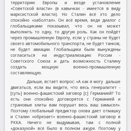
территорию Европы и везде установление
«Советской власти» (в кавычках - имеется в виду
марксистской власти). Но Сталин всё это дело
спокойно «заболтал». Он всё время, ведя диалог с
глобальщиками показывал, что он не может
выполнить то одну, то другую роль. Как он пойдёт
через промышленную Европу, если у страны не будет
своего автомобильного транспорта, не будет танков,
не будет авиации. Глобальщики были вынуждены
согласиться на индустриализацию России -
Советского Союза и дать возможность Сталину
создать мощную военно-промышленную
составляющую.
Дальше, встаёт вопрос: «А как я могу дальше
двигаться, если вы видите, что весь генералитет -
[суть] военно-фашистский заговор [с] Германией? То
есть они спокойно договорятся с Германией и
страновые элиты вам порушат весь ваш замысел».
Поэтому глобальный предиктор снова дает отмашку
и Сталин «обрезает» военно-фашистский заговор в
РККА. Ничего не выдумывая, там с полной
«доказухой» всё было в полном ажуре. Поэтому у