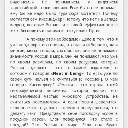
видением...» Не пониманием, а видением!
«...российской точки зрения». Если бы он ее понимал,
ему бы не надо было туда-сюда мотаться. Почему
мотается сам Киссинджер? Потому что нет на Западе
кадров, которые бы могли с такой эффективностью
хотя бы видеть и понимать что делает Путин.
А почему это необходимо? Дело в том, что я
уже неоднократно говорил, что наши либерасты, да и
многие, мягко говоря, «патриоты», они не понимают
значимости России в мире. Они не понимают, что уже
по своим размерам, по своим ресурсам, которые
Россия содержит - это то самое выражение о
котором я говорил «
Fleet in being
». То есть уже по
своей сути нельзя не считаться [с Россией]. О чём
говорит Киссинджер? «Россия - это страна такой
географической величины, которая делает его
неотъемлемой частью мирового устройства, не
считаться невозможно». А если Россия шевелится,
если она что-то делает, то нужно определиться, что
делает, как? Представьте себе поговорку «слон в
посудной лавке». Слон повернулся. Что стало с
посудой? Это Россия в мире. Если она будет