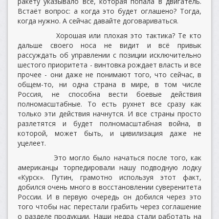
ракету указывало всё, которая попала в двигатель.
Встаёт вопрос: а когда это будет оглашено? Тогда,
когда нужно. А сейчас давайте договариваться.
Хорошая или плохая это тактика? Те кто
дальше своего носа не видит и всё привык
рассуждать об управлении с позиции исключительно
шестого приоритета - винтовка рождает власть и все
прочее - они даже не понимают того, что сейчас, в
общем-то, ни одна страна в мире, в том числе
Россия, не способна вести боевые действия
полномасштабные. То есть рухнет все сразу как
только эти действия начнутся. И все страны просто
разлетятся и будет полномасштабная война, в
которой, может быть, и цивилизация даже не
уцелеет.
Это могло было начаться после того, как
американцы торпедировали нашу подводную лодку
«Курск». Путин, грамотно используя этот факт,
добился очень много в восстановлении суверенитета
России. И в первую очередь он добился через это
того чтобы нас перестали грабить через соглашение
о разделе продукции. Наши недра стали работать на