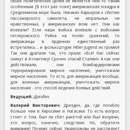
своих политических целей не является чем-то таким
особенным. [В этот раз тоже] американская эскадра в
Средиземном море была. Никаких барьеров к сбитию
пассажирского самолета, ни моральных ни
нравственных, у американских вояк нет. Они как
воевали? Если наши войска воевали с войсками
гитлеровского Рейха на полях сражений, то
американцы в Арденнах единственный раз
встретились… и фольксштурм Hitler-Jugend их громил!
Так они драпали так, что орали: «Всё! Нас сейчас
скинут в Атлантику! Срочно спасай Сталин!» А как они
действовали, они бомбардировками
терроризировали мирное население, уничтожали
мирное население. То есть для американцев вообще,
для военных американцев, уничтожать мирное
население - это способ ведения боевых действий.
Ведущий:
Дрезден.
Валерий Викторович:
Дрезден, да, где погибло
больше чем в Хиросиме и Нагасаки. То есть вопрос
стоит о том, был ли сбит ракетой или был взорван,
это вопрос, конечно, следствия. Но, обратите
внимание! Почему сейчас Нидерланды не расследует