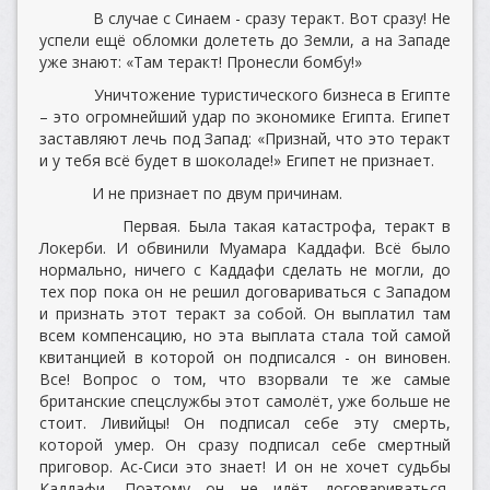
В случае с Синаем - сразу теракт. Вот сразу! Не
успели ещё обломки долететь до Земли, а на Западе
уже знают: «Там теракт! Пронесли бомбу!»
Уничтожение туристического бизнеса в Египте
– это огромнейший удар по экономике Египта. Египет
заставляют лечь под Запад: «Признай, что это теракт
и у тебя всё будет в шоколаде!» Египет не признает.
И не признает по двум причинам.
Первая. Была такая катастрофа, теракт в
Локерби. И обвинили Муамара Каддафи. Всё было
нормально, ничего с Каддафи сделать не могли, до
тех пор пока он не решил договариваться с Западом
и признать этот теракт за собой. Он выплатил там
всем компенсацию, но эта выплата стала той самой
квитанцией в которой он подписался - он виновен.
Все! Вопрос о том, что взорвали те же самые
британские спецслужбы этот самолёт, уже больше не
стоит. Ливийцы! Он подписал себе эту смерть,
которой умер. Он сразу подписал себе смертный
приговор. Ас-Сиси это знает! И он не хочет судьбы
Каддафи. Поэтому он не идёт договариваться,