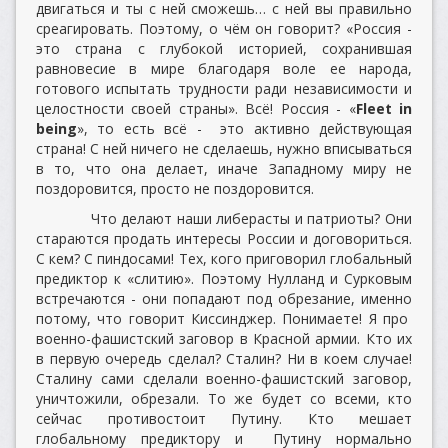
двигаться и ты с ней сможешь… с ней вы правильно
среагировать. Поэтому, о чём он говорит? «Россия -
это страна с глубокой историей, сохранившая
равновесие в мире благодаря воле ее народа,
готового испытать трудности ради независимости и
целостности своей страны». Всё! Россия - «
Fleet in
being
», то есть всё - это активно действующая
страна! С ней ничего не сделаешь, нужно вписываться
в то, что она делает, иначе Западному миру не
поздоровится, просто не поздоровится.
Что делают наши либерасты и патриоты? Они
стараются продать интересы России и договориться.
С кем? С пиндосами! Тех, кого приговорил глобальный
предиктор к «слитию». Поэтому Нулланд и Сурковым
встречаются - они попадают под обрезание, именно
потому, что говорит Киссинджер. Понимаете! Я про
военно-фашистский заговор в Красной армии. Кто их
в первую очередь сделал? Сталин? Ни в коем случае!
Сталину сами сделали военно-фашистский заговор,
уничтожили, обрезали. То же будет со всеми, кто
сейчас противостоит Путину. Кто мешает
глобальному предиктору и Путину нормально