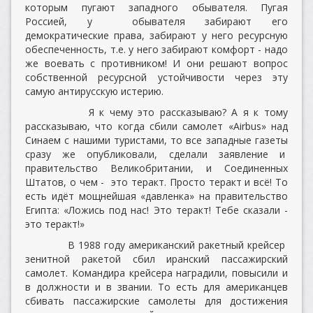
которым пугают западного обывателя. Пугая
Россией, у обывателя забирают его
демократические права, забирают у него ресурсную
обеспеченность, т.е. у него забирают комфорт - надо
же воевать с противником! И они решают вопрос
собственной ресурсной устойчивости через эту
самую антирусскую истерию.
Я к чему это рассказываю? А я к тому
рассказываю, что когда сбили самолет «Airbus» над
Синаем с нашими туристами, то все западные газеты
сразу же опубликовали, сделали заявление и
правительство Великобритании, и Соединенных
Штатов, о чем - это теракт. Просто теракт и всё! То
есть идёт мощнейшая «давленка» на правительство
Египта: «Ложись под нас! Это теракт! Тебе сказали -
это теракт!»
В 1988 году американский ракетный крейсер
зенитной ракетой сбил иранский пассажирский
самолет. Командира крейсера наградили, повысили и
в должности и в звании. То есть для американцев
сбивать пассажирские самолеты для достижения