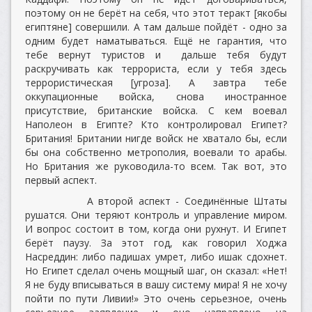
поэтому он не берёт на себя, что этот теракт [якобы
египтяне] совершили. А там дальше пойдёт - одно за
одним будет наматываться. Ещё не гарантия, что
тебе вернут туристов и дальше тебя будут
раскручивать как террориста, если у тебя здесь
террористическая [угроза]. А завтра тебе
оккупационные войска, снова иностранное
присутствие, британские войска. С кем воевал
Наполеон в Египте? Кто контролировал Египет?
Британия! Британии нигде войск не хватало бы, если
бы она собственно метрополия, воевали то арабы.
Но Британия же руководила-то всем. Так вот, это
первый аспект.
А второй аспект - Соединённые Штаты
рушатся. Они теряют контроль и управление миром.
И вопрос состоит в том, когда они рухнут. И Египет
берёт паузу. За этот год, как говорил Ходжа
Насреддин: либо падишах умрет, либо ишак сдохнет.
Но Египет сделал очень мощный шаг, он сказал: «Нет!
Я не буду вписываться в вашу систему мира! Я не хочу
пойти по пути Ливии!» Это очень серьезное, очень