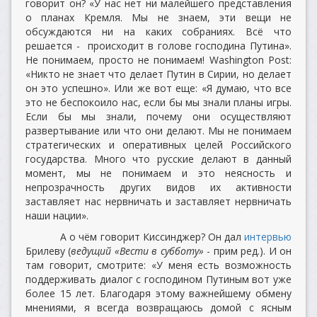
говорит он? «У нас нет ни малейшего представления
о планах Кремля. Мы не знаем, эти вещи не
обсуждаются ни на каких собраниях. Всё что
решается - происходит в голове господина Путина».
Не понимаем, просто не понимаем! Washington Post:
«Никто не знает что делает Путин в Сирии, но делает
он это успешно». Или же вот еще: «Я думаю, что все
это не беспокоило нас, если бы мы знали планы игры.
Если бы мы знали, почему они осуществляют
развертывание или что они делают. Мы не понимаем
стратегических и оперативных целей Российского
государства. Много что русские делают в данный
момент, мы не понимаем и это неясность и
непрозрачность других видов их активности
заставляет нас нервничать и заставляет нервничать
наши нации».
А о чём говорит Киссинджер? Он дал
интервью
Брилеву (
ведущий «Вести в субботу»
- прим ред.). И он
там говорит, смотрите: «У меня есть возможность
поддерживать диалог с господином Путиным вот уже
более 15 лет. Благодаря этому важнейшему обмену
мнениями, я всегда возвращаюсь домой с ясным