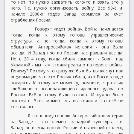
то нет, то нужно захватить кого-то и взять это у
него. Т.е, нужно организовать войну. Все 90-е и
начало 2000-х годов Запад кормился за счёт
ограбления России.
Говорят «идет война». Война начинается
тогда, когда к этому готовы управленческие
структуры, а не тогда, когда к этому готовы
обыватели. Антироссийская истерия - она была
всегда. И Запад против России настраивали всегда.
Но в 2014 году, когда сбили самолет - Боинг над
Украиной - мы там стояли реально на пороге войны.
Почему? Потому что сразу же был бы выплеснут вал
информации, что это Россия сбила, что Россию надо
покарать. К этому же моменту, помните, стратегия
глобального всепоражающего ядерного удара по
России. Всё к этому было готово. И нужно было
выстоять. Этот момент мы выстояли и это всё не
состоялась.
Я это к чему говорю. Антироссийская истерия
на Западе - это элемент западной культуры, т.е.
Запад, он всегда против России. А нынешний всплеск,
он знаменует другое - когда не удалось Россию