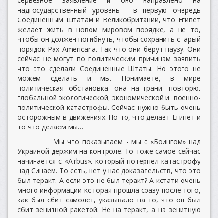
серьезное заявление и оно направлено на
надгосударственный уровень - в первую очередь
Соединенным Штатам и Великобритании, что Египет
желает жить в новом мировом порядке, а не то,
чтобы он должен погибнуть, чтобы сохранить старый
порядок Pax Аmericana. Так что они берут паузу. Они
сейчас не могут по политическим причинам заявить
что это сделали Соединенные Штаты. Но этого не
можем сделать и мы. Понимаете, в мире
политическая обстановка, она на грани, повторю,
глобальной экологической, экономической и военно-
политической катастрофы. Сейчас нужно быть очень
осторожным в движениях. Но то, что делает Египет и
то что делаем мы…
Мы что показываем - мы с «Боингом» над
Украиной держим на контроле. То тоже самое сейчас
начинается с «Airbus», который потерпел катастрофу
над Синаем. То есть, нет у нас доказательств, что это
был теракт. А если это не был теракт? А кстати очень
много информации которая прошла сразу после того,
как был сбит самолет, указывало на то, что он был
сбит зенитной ракетой. Не на теракт, а на зенитную