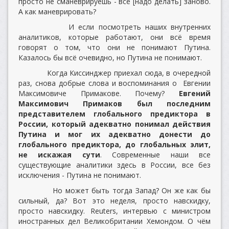
просто не сманеврируешь - всё [надо делать] заново.
А как маневрировать?
И если посмотреть наших внутренних
аналитиков, которые работают, они всё время
говорят о том, что они не понимают Путина.
Казалось бы всё очевидно, но Путина не понимают.
Когда Киссинджер приехал сюда, в очередной
раз, снова добрые слова и воспоминания о Евгении
Максимовиче Примакове. Почему?
Евгений
Максимович Примаков был последним
представителем глобального предиктора в
России, который адекватно понимал действия
Путина и мог их адекватно донести до
глобального предиктора, до глобальных элит,
не искажая сути
. Современные наши все
существующие аналитики здесь в России, все без
исключения - Путина не понимают.
Но может быть тогда Запад? Он же как бы
сильный, да? Вот это неделя, просто навскидку,
просто навскидку. Reuters, интервью с министром
иностранных дел Великобритании Хемондом. О чём