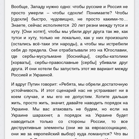
Вообще, Западу нужно одно: чтобы русские и Россия не
просто умерли – чтобы сдохли! Понимаете? Чтобы
[сдохли] быстро, чудовищно, не просто какими-то…
Знаете, сейчас исполняется 20 лет резни между тутси и
хуту. [Они хотят], чтобы мы убили друг друга так же, как
тутси и хуту, только не локально, как у них произошло
(остались всё-таки эти народы), а чтобы мы истребили
себя до предела. Они отрабатывали это на Югославии,
где сербы-мусульмане [боснийцы], сербы-католики
[хорваты], сербы-православные [сербы] убивали друг
друга. И они хотели бы запустить этот же вариант между
Россией и Украиной.
И вдруг Путин говорит: «Ребята, мы обрели достаточную
устойчивость. И этот сценарий нас не устраивает ни в
коем случае, и мы его не допустим. Хотите дальше
жить, просто жить, значит, давайте наводить порядок на
Украине. Мы вас атаковать не будем, но если на
Украине шарахнет, а порядок на Украине будет
наводиться только со стороны России, то все
деструктивные элементы (они же за евроассоциацию,
они же за европейский выбор) куда ломанутся? Что вы