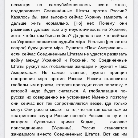
несмотря на самоубийственность всего этого,
поддерживает Соединённые Штаты против России?
Казалось бы, вам выгодно сейчас Украину замирить и
дальше жить нормально. [Но] нет. Почему они
развивают дальше всю эту неустойчивость на Украине,
хотят чтобы там была война? Да дело в том, что
сейчас
на Украине решается судьба мiра
.
Реально [решается
вопрос] будущности мiра. Рушится «Пакс Американа» –
если сейчас Соединённым Штатам не удастся развязать
войну между Украиной и Россией, то Соединённые
Штаты рухнут как глобальный жандарм и рухнет «Пакс
Американа». Но самое главное, рухнет принцип
построения мiра против России. Россия становится
глобальным игроком, которая проводит свою политику, с
которой надо будет считаться. А глобализация по-
русски их совершенно не устраивает. Именно поэтому
они сейчас вот так сопротивляются везде, где только
могут. Они рассчитывают на то, что «пятая колонна» из
«патриотов» внутри России поведёт Россию по пути, о
котором буквально кричит Кедми, – силовое
присоединение [Украины], Россия становится
жандармом вместо Соединённых Штатов. Вот как им