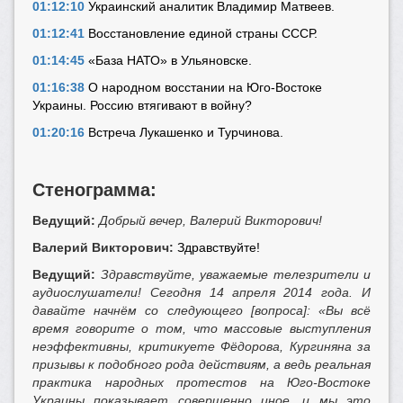
01:12:10
Украинский аналитик Владимир Матвеев.
01:12:41
Восстановление единой страны СССР.
01:14:45
«База НАТО» в Ульяновске.
01:16:38
О народном восстании на Юго-Востоке
Украины. Россию втягивают в войну?
01:20:16
Встреча Лукашенко и Турчинова.
Стенограмма:
Ведущий:
Добрый вечер, Валерий Викторович!
Валерий Викторович:
Здравствуйте!
Ведущий:
Здравствуйте, уважаемые телезрители и
аудиослушатели! Сегодня 14 апреля 2014 года. И
давайте начнём со следующего [вопроса]: «Вы всё
время говорите о том, что массовые выступления
неэффективны, критикуете Фёдорова, Кургиняна за
призывы к подобного рода действиям, а ведь реальная
практика народных протестов на Юго-Востоке
Украины показывает совершенно иное, и мы это