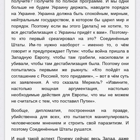
получите? Получите по полной программе. И мы одни
больше не будем Украину держать, наводите порядок
на Украине. Украина должна быть спокойным, мирным,
нейтральным государством, в котором бы царил мир и
порядок. Поэтому если вы этого [делать] не хотите, то
вся дестабилизация с Украины придёт к вам». Поэтому-
то кто первый среагировал на это? Соединённые
Штаты. Им-то нужно наоборот – именно то, о чём
говорит и предупреждает Путин: чтобы война пришла в
Западную Европу, чтобы там грабили, насиловали и
убивали, чтобы там дестабилизация была. Поэтому они
попытались первыми же рыкнуть: «Кто пойдёт на
соглашение с Россией, того придавим», – вот в чём суть
их заявления. А что сказала Меркель? «Извините,
настолько мощная аргументация, настолько
необходимые действия для Европы, что мы не можем
не считаться с тем, что поставил Путин».
Вообще, дипломатия, построенная на правде,
убийственна для всех, кто пытается манипулировать
человеческим мнением и строить свой паразитизм. И
поэтому Соединённые Штаты рушатся.
И ещё такой аспект. Почему сейчас весь Запад, даже