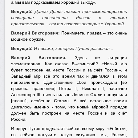
а мы вам подсказываем хороший выход».
Ведущий:
Далее Денис просит прокомментировать
совещание президента России с членами
правительства
–
вся та газовая история с Украиной.
Валерий Викторович:
Понимаете, правда – это очень
мощное оружие.
Ведущий:
И письма, которые Путин разослал...
Валерий Викторович:
Здесь же ситуация
элементарная. Как сказал Бжезинский? «Новый мiр
будет построен на месте России и за счёт России», и
Западный мiр всё это время так и двигался в этом
направлении. Единственные сбои происходили [во
времена правления] Петра I, Николая I, частично
Александра III, очень сильно Ленин и Сталин порушили
[планы], особенно Сталин. А всё остальное время
двигалось именно к тому, что новый мiровой порядок
должен быть построен на месте России и за счёт
России.
И вдруг Путин предлагает сейчас всему мiру: «Ребятки,
вы сейчас получите такую ситуацию: мы, Россия,