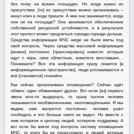
без толку на всяких площадях. Но когда нужно их
присутствие, [то] их присутствие можно организовать –
кинул клич и люди пришли. А чем они занимаются, когда
они не на площади? Они занимаются обеспечением
собственной ресурсной устойчивости, и в результате
этот протест может продлиться гораздо-гораздо дольше.
Средства информации МЧС нигде не были взяты под
свой контроль. Через средства массовой информации
[можно] постоянно [транслировать] новости: которые
идут с мiра, свои областные, комитета восставших…
Понимаете? Вся эта информация сразу ложится [в
информационное пространство], люди успокаиваются и
всё [становится] спокойно.
Как сейчас организовано оповещение? Сейчас идёт
обзвон: один обзванивает других. Вот если [из] первого
звена кого-то выдернуть, то сразу тысячи человек
оказываются необзвоненными, неоповещёнными. И мы
видим, нам жалуются постоянно: человек ушёл
пообедать и его больше никто не видел. Но вместе с
ним потеряли и цепочку людей, потеряли поддержку. А
вот если бы взяли под контроль систему оповещения
МЧС, то этого бы не происходило, и людей, которые