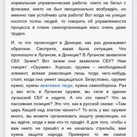
нормальная управленческая работа: никто не бегал с
флагами, никто не был эмоционально возбуждён, но
именно там устойчиво шла работа! Вот когда на улицах
носятся толпы людей, то говорить об управляемости
процесса в плане самоорганизации масс очень даже
трудно.
И, то что происходит в Донецке, как раз доказывает
обратное. Смотрите, какая была ситуация. Что
произошло в Луганске, в Донецке? В Луганске захватили
СБУ. Зачем? Вот зачем они захватили СБУ? Нам
говорят: «Оружие». Хорошо, оружие – необходимый
элемент, всякая революция лишь тогда чего-нибудь
стоит, когда она умеет защищаться. Безусловно, оружие
нужно, нужны
вежливые люди
, нужна самооборона. Раз
у вас есть в Луганске оружие, вы сели в здании
луганской СБУ и сидите. А что это такое? Что за
пассивная позиция? Это что, как в русской сказке: «Там
царь Кащей над златом чахнет»? То есть у вас оружия
много, вы можете организовать защиту революции, но
вы ждёте, когда к вам кто-то придёт. А для того, чтобы к
вам никто не пришёл и не началась стрельба, вам
нужна защита народа. Примерно то же самое