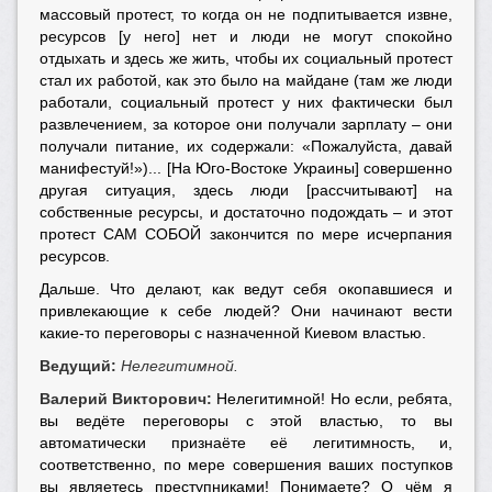
массовый протест, то когда он не подпитывается извне,
ресурсов [у него] нет и люди не могут спокойно
отдыхать и здесь же жить, чтобы их социальный протест
стал их работой, как это было на майдане (там же люди
работали, социальный протест у них фактически был
развлечением, за которое они получали зарплату – они
получали питание, их содержали: «Пожалуйста, давай
манифестуй!»)... [На Юго-Востоке Украины] совершенно
другая ситуация, здесь люди [рассчитывают] на
собственные ресурсы, и достаточно подождать – и этот
протест САМ СОБОЙ закончится по мере исчерпания
ресурсов.
Дальше. Что делают, как ведут себя окопавшиеся и
привлекающие к себе людей? Они начинают вести
какие-то переговоры с назначенной Киевом властью.
Ведущий:
Нелегитимной.
Валерий Викторович:
Нелегитимной! Но если, ребята,
вы ведёте переговоры с этой властью, то вы
автоматически признаёте её легитимность, и,
соответственно, по мере совершения ваших поступков
вы являетесь преступниками! Понимаете? О чём я