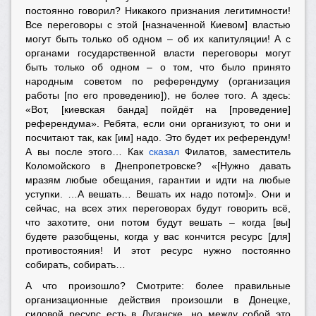
постоянно говорил? Никакого признания легитимности!
Все переговоры с этой [назначенной Киевом] властью
могут быть только об одном – об их капитуляции! А с
органами государственной власти переговоры могут
быть только об одном – о том, что было принято
народным советом по референдуму (организация
работы [по его проведению]), не более того. А здесь:
«Вот, [киевская банда] пойдёт на [проведение]
референдума». Ребята, если они организуют, то они и
посчитают так, как [им] надо. Это будет их референдум!
А вы после этого… Как
сказал
Филатов, заместитель
Коломойского в Днепропетровске? «[Нужно давать
мразям любые обещания, гарантии и идти на любые
уступки. …А вешать… Вешать их надо потом]». Они и
сейчас, на всех этих переговорах будут говорить всё,
что захотите, они потом будут вешать – когда [вы]
будете разобщены, когда у вас кончится ресурс [для]
противостояния! И этот ресурс нужно постоянно
собирать, собирать…
А что произошло? Смотрите: более правильные
организационные действия произошли в Донецке,
силовой ресурс есть в Луганске, но между собой это