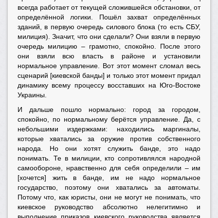
всегда работает от текущей сложившейся обстановки, от
определённой логики. Пошёл захват определённых
зданий, в первую очередь силового блока (то есть СБУ,
милиция). Значит, что они сделали? Они взяли в первую
очередь милицию – грамотно, спокойно. После этого
они взяли всю власть в районе и установили
нормальное управление. Вот этот момент сломал весь
сценарий [киевской банды] и только этот момент придал
динамику всему процессу восставших на Юго-Востоке
Украины.
И дальше пошло нормально: город за городом,
спокойно, по нормальному берётся управление. Да, с
небольшими издержками: находились маргиналы,
которые хватались за оружие против собственного
народа. Но они хотят служить банде, это надо
понимать. Те в милиции, кто сопротивлялся народной
самообороне, нравственно для себя определили – им
[хочется] жить в банде, им не надо нормальное
государство, поэтому они хватались за автоматы.
Потому что, как юристы, они не могут не понимать, что
киевское руководство абсолютно нелегитимно и
выполнение приказов киевского руководства является