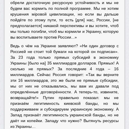
обрели достаточную ресурсную устойчивость и мы не
будем вас кормить по полной программе. Мы не хотим
крушения мiровой цивилизации, но если вы дальше
пойдёте по этому пути, то есть [для] нас, России, [не
предполагается] никакой перспективы и вы хотите, чтоб
мы только погибли, чтоб мы кормили и Украину, которую
вы воспитываете против России...»
Ведь о чём на Украине заявляют? «Ни один договор с
Россией не стоит той бумаги на которой он подписан».
За 23 года только прямых субсидий в экономику
Украины [было на] 35 миллиардов долларов. Прямых! А
сколько не прямых? За последние 4 года – 16
миллиардов. Сейчас Россия говорит: «Так вы верните
эти 16 миллиардов, это же были не прямые субсидии,
мы от них не отказывались, мы вам их давали под
определённые договорённости. А теперь-то, извините,
возвращайте!» Путин правильно показал: мы не
признаём легитимность киевской банды, но мы
поддерживаем и субсидируем украинскую экономику. А
Запад признаёт легитимность украинской банды, но не
даёт ни копейки. Западу что нужно? Вытянуть ресурсы
из Украины…