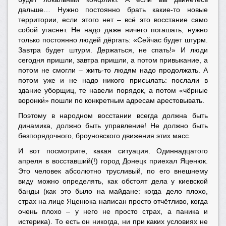
дальше… Нужно постоянно брать какие-то новые
территории, если этого нет – всё это восстание само
собой угаснет. Не надо даже ничего погашать, нужно
только постоянно людей дёргать: «Сейчас будет штурм.
Завтра будет штурм. Держаться, не спать!» И люди
сегодня пришли, завтра пришли, а потом привыкание, а
потом не смогли – жить-то людям надо продолжать. А
потом уже и не надо никого присылать: послали в
здание уборщиц, те навели порядок, а потом «чёрные
воронки́» пошли по конкретным адресам арестовывать.
Поэтому в народном восстании всегда должна быть
динамика, должно быть управление! Не должно быть
безпорядочного, броуновского движения этих масс.
И вот посмотрите, какая ситуация. Одиннадцатого
апреля в восставший(!) город Донецк приехал Яценюк.
Это человек абсолютно трусливый, по его внешнему
виду можно определять, как обстоят дела у киевской
банды (как это было на майдане: когда дело плохо,
страх на лице Яценюка написан просто отчётливо, когда
очень плохо – у него не просто страх, а паника и
истерика). То есть он никогда, ни при каких условиях не