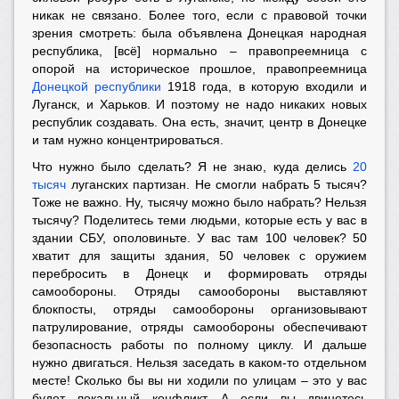
никак не связано. Более того, если с правовой точки
зрения смотреть: была объявлена Донецкая народная
республика, [всё] нормально – правопреемница с
опорой на историческое прошлое, правопреемница
Донецкой республики
1918 года, в которую входили и
Луганск, и Харьков. И поэтому не надо никаких новых
республик создавать. Она есть, значит, центр в Донецке
и там нужно концентрироваться.
Что нужно было сделать? Я не знаю, куда делись
20
тысяч
луганских партизан. Не смогли набрать 5 тысяч?
Тоже не важно. Ну, тысячу можно было набрать? Нельзя
тысячу? Поделитесь теми людьми, которые есть у вас в
здании СБУ, ополовиньте. У вас там 100 человек? 50
хватит для защиты здания, 50 человек с оружием
перебросить в Донецк и формировать отряды
самообороны. Отряды самообороны выставляют
блокпосты, отряды самообороны организовывают
патрулирование, отряды самообороны обеспечивают
безопасность работы по полному циклу. И дальше
нужно двигаться. Нельзя заседать в каком-то отдельном
месте! Сколько бы вы ни ходили по улицам – это у вас
будет локальный конфликт. А если вы двинетесь