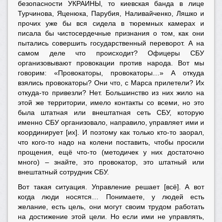
безопасности УКРАИНЫ, то киевская банда в лице
Турчинова, Яценюка, Парубия, Наливайченко, Ляшко и
прочих уже бы вся сидела в тюремных камерах и
писала бы чистосердечные признания о том, как они
пытались совершить государственный переворот. А на
самом деле что происходит? Офицеры СБУ
организовывают провокации против народа. Вот мы
говорим: «Провокаторы, провокаторы…» А откуда
взялись провокаторы? Они что, с Марса прилетели? Их
откуда-то привезли? Нет. Большинство из них жило на
этой же территории, имело контакты со всеми, но это
была штатная или внештатная сеть СБУ, которую
именно СБУ организовало, направило, управляет ими и
координирует [их]. И поэтому как только кто-то заорал,
что кого-то надо на колени поставить, чтобы просили
прощения, ещё что-то (методичек у них достаточно
много) – знайте, это провокатор, это штатный или
внештатный сотрудник СБУ.
Вот такая ситуация. Управление решает [всё]. А вот
когда люди носятся… Понимаете, у людей есть
желание, есть цель, они могут своим трудом работать
на достижение этой цели. Но если ими не управлять,