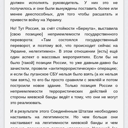
должен исполнять руководитель. У них это не
получилось и они были вынуждены поставить более или
менее дееспособных, для того чтобы расшатать и
привести войну на Украину.
Но! Тут Россия, за счёт стойкости «Беркута», выставила
[свою позицию] неприемлемости государственного
переворота: «Там состоялся государственный
переворот, и поэтому всё, что происходит сейчас на
Украине, нелегитимно». В этом отношении [есть] ещё
один аспект о массовых мероприятиях. Если бы не
было [такой] позиции России, то уже давным-давно бы
зачистили, провели «антитеррористическую» операцию;
и если бы луганское СБУ нельзя было взять (а их нельзя
там взять), то его бы просто сравняли с землёй и потом
построили новое здание. Только позиция России о
неприемлемости террористических действий со
стороны киевской банды ведёт к тому, что они не могут
это реализовать.
И в результате этого Соединённым Штатам необходимо
настаивать на легитимности. Но чем больше они
настаивают на легитимности киевской банды и чем