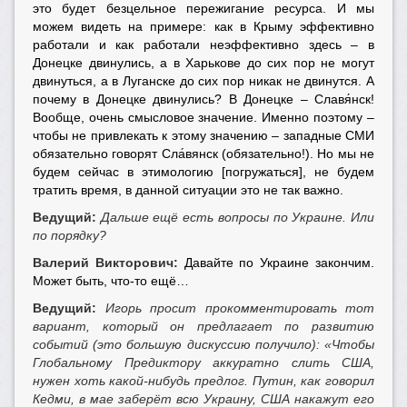
это будет безцельное пережигание ресурса. И мы
можем видеть на примере: как в Крыму эффективно
работали и как работали неэффективно здесь – в
Донецке двинулись, а в Харькове до сих пор не могут
двинуться, а в Луганске до сих пор никак не двинутся. А
почему в Донецке двинулись? В Донецке – Славя́нск!
Вообще, очень смысловое значение. Именно поэтому –
чтобы не привлекать к этому значению – западные СМИ
обязательно говорят Сла́вянск (обязательно!). Но мы не
будем сейчас в этимологию [погружаться], не будем
тратить время, в данной ситуации это не так важно.
Ведущий:
Дальше ещё есть вопросы по Украине. Или
по порядку?
Валерий Викторович:
Давайте по Украине закончим.
Может быть, что-то ещё…
Ведущий:
Игорь просит прокомментировать тот
вариант, который он предлагает по развитию
событий (это большую дискуссию получило): «Чтобы
Глобальному Предиктору аккуратно слить США,
нужен хоть какой-нибудь предлог. Путин, как говорил
Кедми, в мае заберёт всю Украину, США накажут его