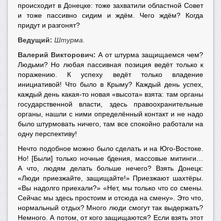
происходит в Донецке: тоже захватили областной Совет
и тоже пассивно сидим и ждём. Чего ждём? Когда
придут и разгонят?
Ведущий:
Штурма.
Валерий Викторович:
А от штурма защищаемся чем?
Людьми? Но любая пассивная позиция ведёт только к
поражению. К успеху ведёт только владение
инициативой! Что было в Крыму? Каждый день успех,
каждый день какая-то новая «высота» взята: там органы
государственной власти, здесь правоохранительные
органы, нашли с ними определённый контакт и не надо
было штурмовать ничего, там все спокойно работали на
одну перспективу!
Нечто подобное можно было сделать и на Юго-Востоке.
Но! [Были] только ночные бдения, массовые митинги…
А что, людям делать больше нечего? Взять Донецк:
«Люди приезжайте, защищайте!» Приезжают шахтёры.
«Вы надолго приехали?» «Нет, мы только что со смены.
Сейчас мы здесь простоим и отсюда на смену». Это что,
нормальный отдых? Много люди смогут так выдержать?
Немного. А потом, от кого защищаются? Если взять этот