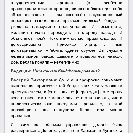
государственных органов (а особенно
правоохранительных органов, силового блока) для себя
чётко осознавал – там совершён государственный
переворот, выполнение приказов киевской банды –
уголовно наказуемое преступление! И посмотрите,
милиция начала переходить на сторону народа. И
объясняют чем? Нелегитимностью правительства. И
договариваются. Приезжает отряд, с ними
договариваются: «Ребята, сдайте оружие. Вы служите
нелегитимной банде, давайте отправляйтесь назад».
Всё, ребята поняли – нелегитимно.
Ведущий:
Незаконные бандформирования?
Валерий Викторович:
Да. И они прекрасно понимают:
выполнение приказов этой банды является уголовным
преступлением, и [хотя] они не [переходят] на сторону
восставших, тем не менее они не стали воевать, чисто
по-человечески они поступили правильно, в этой
неразберихе они поступили более или менее
правильно.
И таким вот образом управление должно было
расшириться с Донецка дальше: в Харьков, в Луганск, а