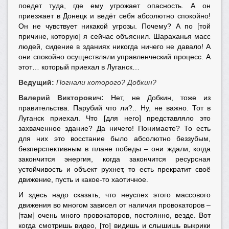
поедет туда, где ему угрожает опасность. А он
приезжает в Донецк и ведёт себя абсолютно спокойно!
Он не чувствует никакой угрозы. Почему? А по [той
причине, которую] я сейчас объяснил. Шараханья масс
людей, сидение в зданиях никогда ничего не давало! А
они спокойно осуществляли управленческий процесс. А
этот… который приехал в Луганск…
Ведущий:
Погнали которого? Добкин?
Валерий Викторович:
Н
ет, не Добкин, тоже из
правительства. Парубий что ли?.. Ну, не важно. Тот в
Луганск приехал. Что [для него] представляло это
захваченное здание? Да ничего! Понимаете? То есть
для них это восстание было абсолютно беззубым,
безперспективным в плане победы – они ждали, когда
закончится энергия, когда закончится ресурсная
устойчивость и объект рухнет, то есть прекратит своё
движение, пусть и какое-то хаотичное.
И здесь надо сказать, что неуспех этого массового
движения во многом зависел от наличия провокаторов –
[там] очень много провокаторов, постоянно, везде. Вот
когда смотришь видео, [то] видишь и слышишь выкрики