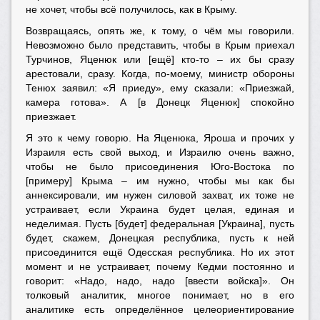
не хочет, чтобы всё получилось, как в Крыму.
Возвращаясь, опять же, к тому, о чём мы говорили.
Невозможно было представить, чтобы в Крым приехал
Турчинов, Яценюк или [ещё] кто-то – их бы сразу
арестовали, сразу. Когда, по-моему, министр обороны
Тенюх заявил: «Я приеду», ему сказали: «Приезжай,
камера готова». А [в Донецк Яценюк] спокойно
приезжает.
Я это к чему говорю. На Яценюка, Яроша и прочих у
Израиля есть свой выход, и Израилю очень важно,
чтобы не было присоединения Юго-Востока по
[примеру] Крыма – им нужно, чтобы мы как бы
аннексировали, им нужен силовой захват, их тоже не
устраивает, если Украина будет целая, единая и
неделимая. Пусть [будет] федеральная [Украина], пусть
будет, скажем, Донецкая республика, пусть к ней
присоединится ещё Одесская республика. Но их этот
момент и не устраивает, почему Кедми постоянно и
говорит: «Надо, надо, надо [ввести войска]». Он
толковый аналитик, многое понимает, но в его
аналитике есть определённое целеориентирование