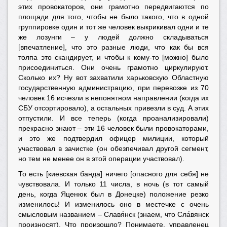
этих провокаторов, они грамотно передвигаются по
площади для того, чтобы не было такого, что в одной
группировке один и тот же человек выкрикивал одни и те
же лозунги – у людей должно складываться
[впечатление], что это разные люди, что как бы вся
толпа это скандирует, и чтобы к кому-то [можно] было
присоединиться. Они очень грамотно циркулируют.
Сколько их? Ну вот захватили харьковскую Областную
государственную администрацию, при перевозке из 70
человек 16 исчезли в непонятном направлении (когда их
СБУ отсортировало), а остальных привезли в суд. А этих
отпустили. И все теперь (когда проанализировали)
прекрасно знают – эти 16 человек были провокаторами,
и это же подтвердил офицер милиции, который
участвовал в зачистке (он обезпечивал другой сегмент,
но тем не менее он в этой операции участвовал).
То есть [киевская банда] ничего [опасного для себя] не
чувствовала. И только 11 числа, в ночь (в тот самый
день, когда Яценюк был в Донецке) положение резко
изменилось! И изменилось оно в местечке с очень
смысловым названием – Славя́нск (знаем, что Сла́вянск
произносят). Что произошло? Понимаете, управленец