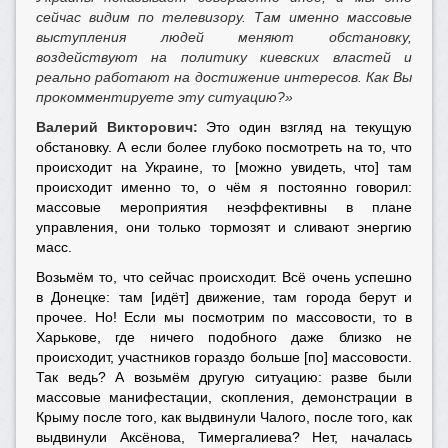
сейчас видим по телевизору. Там именно массовые
выступления людей меняют обстановку,
воздействуют на политику киевских властей и
реально работают на достижение интересов. Как Вы
прокомментируете эту ситуацию?»
Валерий Викторович:
Это один взгляд на текущую
обстановку. А если более глубоко посмотреть на то, что
происходит на Украине, то [можно увидеть, что] там
происходит именно то, о чём я постоянно говорил:
массовые мероприятия неэффективны в плане
управления, они только тормозят и сливают энергию
масс.
Возьмём то, что сейчас происходит. Всё очень успешно
в Донецке: там [идёт] движение, там города берут и
прочее. Но! Если мы посмотрим по массовости, то в
Харькове, где ничего подобного даже близко не
происходит, участников гораздо больше [по] массовости.
Так ведь? А возьмём другую ситуацию: разве были
массовые манифестации, скопления, демонстрации в
Крыму после того, как выдвинули Чалого, после того, как
выдвинули Аксёнова, Тимергалиева? Нет, началась