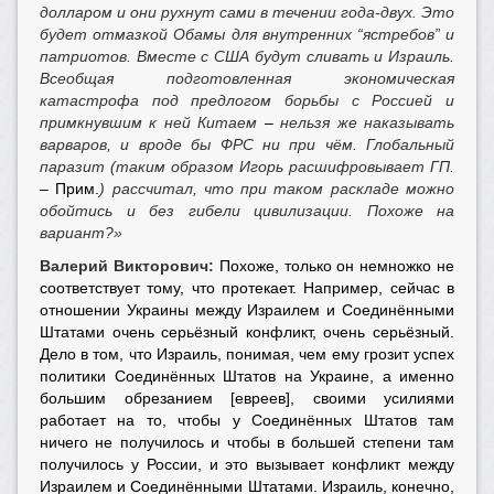
долларом и они рухнут сами в течении года-двух. Это
будет отмазкой Обамы для внутренних “ястребов” и
патриотов. Вместе с США будут сливать и Израиль.
Всеобщая подготовленная экономическая
катастрофа под предлогом борьбы с Россией и
примкнувшим к ней Китаем
–
нельзя же наказывать
варваров, и вроде бы ФРС ни при чём. Глобальный
паразит (таким образом Игорь расшифровывает ГП.
– Прим.
) рассчитал, что при таком раскладе можно
обойтись и без гибели цивилизации. Похоже на
вариант?»
Валерий Викторович:
Похоже, только он немножко не
соответствует тому, что протекает. Например, сейчас в
отношении Украины между Израилем и Соединёнными
Штатами очень серьёзный конфликт, очень серьёзный.
Дело в том, что Израиль, понимая, чем ему грозит успех
политики Соединённых Штатов на Украине, а именно
большим обрезанием [евреев], своими усилиями
работает на то, чтобы у Соединённых Штатов там
ничего не получилось и чтобы в большей степени там
получилось у России, и это вызывает конфликт между
Израилем и Соединёнными Штатами. Израиль, конечно,