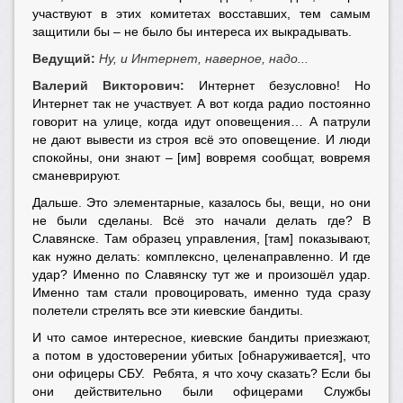
участвуют в этих комитетах восставших, тем самым
защитили бы – не было бы интереса их выкрадывать.
Ведущий:
Ну, и Интернет, наверное, надо...
Валерий Викторович:
Интернет безусловно! Но
Интернет так не участвует. А вот когда радио постоянно
говорит на улице, когда идут оповещения… А патрули
не дают вывести из строя всё это оповещение. И люди
спокойны, они знают – [им] вовремя сообщат, вовремя
сманеврируют.
Дальше. Это элементарные, казалось бы, вещи, но они
не были сделаны. Всё это начали делать где? В
Славянске. Там образец управления, [там] показывают,
как нужно делать: комплексно, целенаправленно. И где
удар? Именно по Славянску тут же и произошёл удар.
Именно там стали провоцировать, именно туда сразу
полетели стрелять все эти киевские бандиты.
И что самое интересное, киевские бандиты приезжают,
а потом в удостоверении убитых [обнаруживается], что
они офицеры СБУ. Ребята, я что хочу сказать? Если бы
они действительно были офицерами Службы