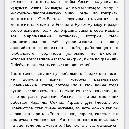
именно на этот вариант, чтобы Россия получила на
будущее очень большую дипломатическую мину и
культурно-идеологическую мину. Ведь что говорить,
менталитет Юго-Востока Украины отличается от
менталитета Крыма, и России и Русскому мiру гораздо
более выгодно, если бы Украина сама в себе изжила
все маргинальные установки, которые были
организованы за счёт украинизации по плану
австрийского генерального штаба, работающего от
Глобального Предиктора (напомню, что династия,
которая возглавляла Австро-Венгрию, была по фамилии
Габсбурги, это очень серьёзная династия).
Так что здесь ситуация у Глобального Предиктора такая:
не допустить войны, которую развязывают
Соединённые Штаты, потому что в этой войне тогда
рухнет всё человечество, посыпется всё управление, но
и не допустить усиления России – и в этом отношении
работает Израиль. Сейчас Израиль для Глобального
Предиктора стал очень нужным, то есть можно как бы
снова заговорить: «Рано вы нас, евреев, списали как
инструмент управления. Рано вы полностью поставили
на саентологов. Смотрите, Яценюк-то у вас облажался,