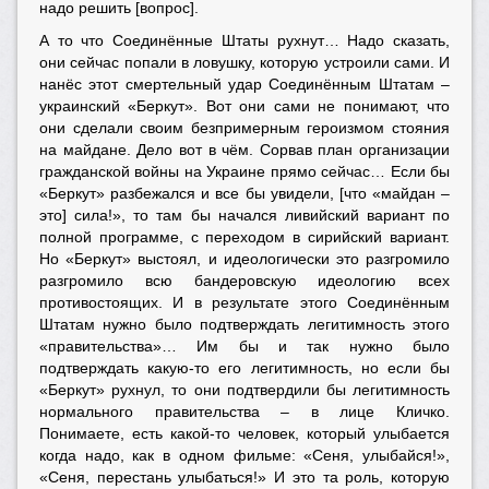
надо решить [вопрос].
А то что Соединённые Штаты рухнут… Надо сказать,
они сейчас попали в ловушку, которую устроили сами. И
нанёс этот смертельный удар Соединённым Штатам –
украинский «Беркут». Вот они сами не понимают, что
они сделали своим безпримерным героизмом стояния
на майдане. Дело вот в чём. Сорвав план организации
гражданской войны на Украине прямо сейчас… Если бы
«Беркут» разбежался и все бы увидели, [что «майдан –
это] сила!», то там бы начался ливийский вариант по
полной программе, с переходом в сирийский вариант.
Но «Беркут» выстоял, и идеологически это разгромило
разгромило всю бандеровскую идеологию всех
противостоящих. И в результате этого Соединённым
Штатам нужно было подтверждать легитимность этого
«правительства»… Им бы и так нужно было
подтверждать какую-то его легитимность, но если бы
«Беркут» рухнул, то они подтвердили бы легитимность
нормального правительства – в лице Кличко.
Понимаете, есть какой-то человек, который улыбается
когда надо, как в одном фильме: «Сеня, улыбайся!»,
«Сеня, перестань улыбаться!» И это та роль, которую