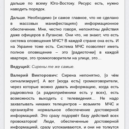
дальше по всему Юго-Востоку. Ресурс есть, нужно
наводить порядок.
Дальше. Необходимо (и самое главное, что не сделано
в массовых манифестациях) информационное
обеспечение. Мне, честно говоря, непонятны действия
даже офицеров в Луганске. Они что, не знают, что есть
система оповещения МЧС? В каждой стране она есть. И
на Украине тоже есть. Система МЧС позволяет иметь
полное оповещение – это [радиоточки] в каждой
квартире, это громкоговорители на улице, это…
Ведущий:
Сирены те же самые.
Валерий Викторович:
Сирена непонятно, [о чём
сигнализирует]. А вот [когда есть] громкоговорители,
через которые можно давать информацию, когда есть
радиоволна (а радиоприёмники есть у всех), есть
возможность выходить с телевидения… Не надо
захватывать никаких телецентров – возьмите МЧС и
организуйте нормальное обеспечение достоверной
информацией. Это сразу подорвёт базу действий всех
провокаторов! Люди, обеспеченные достоверной
информацией, сразу успокаиваются, и они не толкутся