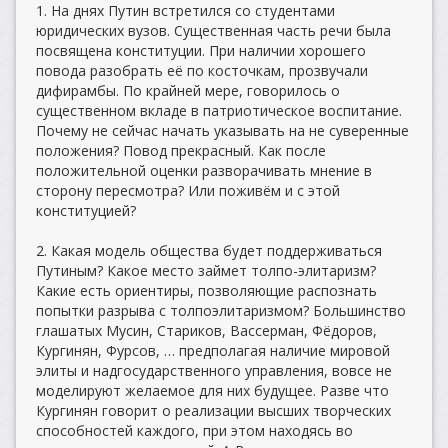
1. На днях Путин встретился со студентами
юридических вузов. Существенная часть речи была
посвящена конституции. При наличии хорошего
повода разобрать её по косточкам, прозвучали
дифирамбы. По крайней мере, говорилось о
существенном вкладе в патриотическое воспитание.
Почему не сейчас начать указывать на не суверенные
положения? Повод прекрасный. Как после
положительной оценки разворачивать мнение в
сторону пересмотра? Или поживём и с этой
конституцией?
2. Какая модель общества будет поддерживаться
Путиным? Какое место займет толпо-элитаризм?
Какие есть ориентиры, позволяющие распознать
попытки разрыва с толпоэлитаризмом? Большинство
глашатых Мусин, Стариков, Вассерман, Фёдоров,
Кургинян, Фурсов, … предполагая наличие мировой
элиты и надгосударственного управления, вовсе не
моделируют желаемое для них будущее. Разве что
Кургинян говорит о реализации высших творческих
способностей каждого, при этом находясь во