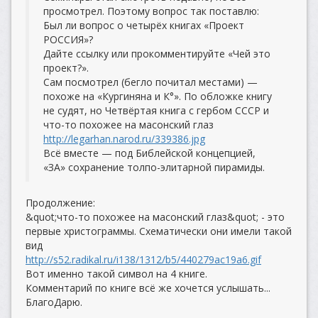
просмотрел. Поэтому вопрос так поставлю:
Был ли вопрос о четырёх книгах «Проект
РОССИЯ»?
Дайте ссылку или прокомментируйте «Чей это
проект?».
Сам посмотрел (бегло почитал местами) —
похоже на «Кургиняна и К°». По обложке книгу
не судят, но Четвёртая книга с гербом СССР и
что-то похожее на масонский глаз
http://legarhan.narod.ru/339386.jpg
Всё вместе — под Библейской концепцией,
«ЗА» сохранение толпо-элитарной пирамиды.
Продолжение:
&quot;что-то похожее на масонский глаз&quot; - это
первые христограммы. Схематически они имели такой
вид
http://s52.radikal.ru/i138/1312/b5/440279ac19a6.gif
Вот именно такой символ на 4 книге.
Комментарий по книге всё же хочется услышать...
БлагоДарю.