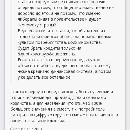
ставки по кредитам не снижаются в первую
очередь потому, что общество нравственно не
доросло до это, а не потому, что именно
либералы сидят в правительстве и душат
экономику страны?
Ведь если снизить ставки, то обыватель из
толпо-«элитарного» общества порабощённый
культом потреблятства, коих множества,
будет брать кредиты только на
&quot;красивую&quot; жизнь.
Если это так, то в первую очередь нужно
объяснять обществу для чего по настоящему
нужна кредитно-финансовая система, а потом
уже делать всё остальное.
ставки в первую очередь должны быть нулевыми и
отрицательными для производства и сельского
хозяйства, а для населения что 0%, что 100%
большого значения не имеет, т.к. потребитель
смотрит на цифру которую он сможет выплачивать и
время, остальное иллюзия.
19:18 13.12.2013