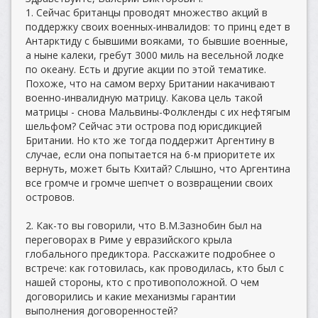
1. Сейчас британцы проводят множество акций в
поддержку своих военных-инвалидов: то принц едет в
Антарктиду с бывшими вояками, то бывшие военные,
а ныне калеки, гребут 3000 миль на весельной лодке
по океану. Есть и другие акции по этой тематике.
Похоже, что на самом верху Британии накачивают
военно-инвалидную матрицу. Какова цель такой
матрицы - снова Мальвины-Фолкленды с их нефтягым
шельфом? Сейчас эти острова под юрисдикцией
Британии. Но кто же тогда поддержит Аргентину в
случае, если она попытается на 6-м приоритете их
вернуть, может быть Кхитай? Слышно, что Аргентина
все громче и громче шепчет о возвращении своих
островов.
2. Как-то вы говорили, что В.М.Зазнобин был на
переговорах в Риме у евразийского крыла
глобального предиктора. Расскажите подробнее о
встрече: как готовилась, как проводилась, кто был с
нашей стороны, кто с противоположной. О чем
договорились и какие механизмы гарантии
выполнения договоренностей?