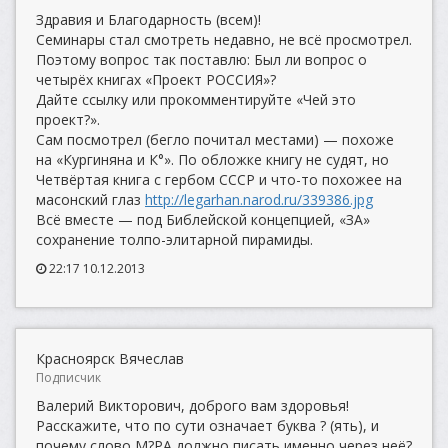
Здравия и Благодарность (всем)!
Семинары стал смотреть недавно, не всё просмотрел.
Поэтому вопрос так поставлю: Был ли вопрос о
четырёх книгах «Проект РОССИЯ»?
Дайте ссылку или прокомментируйте «Чей это
проект?».
Сам посмотрел (бегло почитал местами) — похоже
на «Кургиняна и К°». По обложке книгу не судят, но
Четвёртая книга с гербом СССР и что-то похожее на
масонский глаз
http://legarhan.narod.ru/339386.jpg
Всё вместе — под Библейской концепцией, «ЗА»
сохранение толпо-элитарной пирамиды.
22:17 10.12.2013
Красноярск Вячеслав
Подписчик
Валерий Викторович, доброго вам здоровья!
Расскажите, что по сути означает буква ? (ять), и
почему слово М?РА должно писать именно через неё?