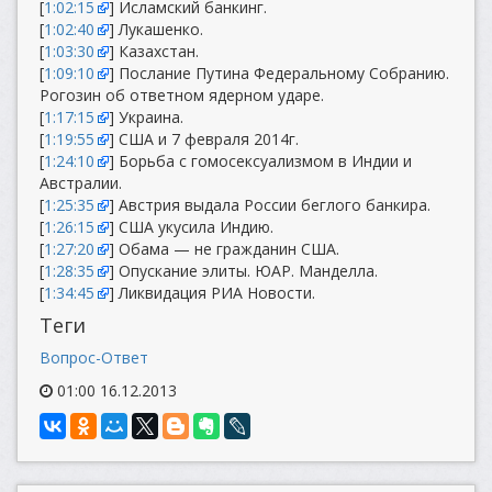
[
1:02:15
] Исламский банкинг.
[
1:02:40
] Лукашенко.
[
1:03:30
] Казахстан.
[
1:09:10
] Послание Путина Федеральному Собранию.
Рогозин об ответном ядерном ударе.
[
1:17:15
] Украина.
[
1:19:55
] США и 7 февраля 2014г.
[
1:24:10
] Борьба с гомосексуализмом в Индии и
Австралии.
[
1:25:35
] Австрия выдала России беглого банкира.
[
1:26:15
] США укусила Индию.
[
1:27:20
] Обама — не гражданин США.
[
1:28:35
] Опускание элиты. ЮАР. Манделла.
[
1:34:45
] Ликвидация РИА Новости.
Теги
Вопрос-Ответ
01:00 16.12.2013