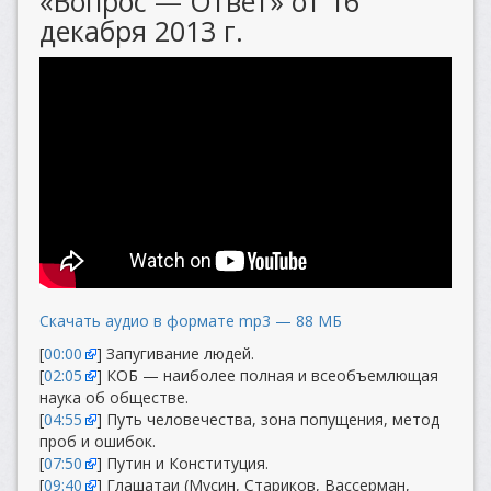
«Вопрос — Ответ» от 16
декабря 2013 г.
Скачать аудио в формате mp3 — 88 МБ
[
00:00
] Запугивание людей.
[
02:05
] КОБ — наиболее полная и всеобъемлющая
наука об обществе.
[
04:55
] Путь человечества, зона попущения, метод
проб и ошибок.
[
07:50
] Путин и Конституция.
[
09:40
] Глашатаи (Мусин, Стариков, Вассерман,