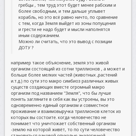
гребцы , тем труд этот будет менее рабским и
более свободным, и тем дальше уплывет
корабль, но это всё равно ничто, по сравнение
с тем, когда Земля выйдет из зоны попущения
и грести не надо будет и мысли наполнятся
иным содержанием.
Можно ли считать, что это вывод с позиции
ДОТУ ?
например такое объяснение, земля это живой
организм состоящий из сотни триллионов , а может и
больше более мелких частей (животных ,растений
и.т.д.) по сути это макро симбиоз различных живых
существ создающих вместе огромный макро
организм под названием "Земля", что бы лучше
понять загляните в себя как вы устроены, вы это
одновременно единый организм и совместное
проживание и взаимовыручка триллионов клеток из
которых вы состоите. когда человечество не
понимает что уничтожает собственный организм
-землю на которой живёт, то по сути человечество
становиться раковой опухолью аналогичной