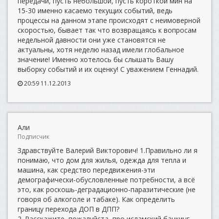
передачи, пусть небольшой, пусть короткой мин на
15-30 именно касаемо текущих событий, ведь
процессы на данном этапе происходят с неимоверной
скоростью, бывает так что возвращаясь к вопросам
недельной давности они уже становятся не
актуальны, хотя неделю назад имели глобальное
значение! Именно хотелось бы слышать Вашу
выборку событий и их оценку! С уважением Геннадий.
20:59 11.12.2013
Али
Подписчик
Здравствуйте Валерий Викторович! 1.Правильно ли я
понимаю, что дом для жилья, одежда для тепла и
машина, как средство передвижения-эти
демографически-обусловленные потребности, а всё
это, как роскошь-деградационно-паразитические (не
говоря об алкоголе и табаке). Как определить
границу перехода ДОП в ДПП?
2. Расскажите, пожалуйста, про исламский банкинг.