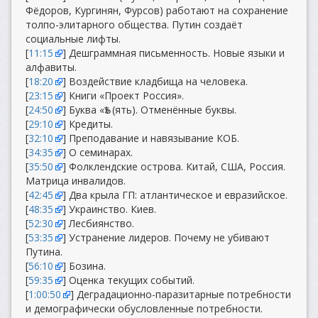
Фёдоров, Кургинян, Фурсов) работают на сохранение
толпо-элитарного общества. Путин создаёт
социальные лифты.
[
11:15
] Дешграммная письменность. Новые языки и
алфавиты.
[
18:20
] Воздействие кладбища на человека.
[
23:15
] Книги «Проект Россия».
[
24:50
] Буква «Ѣ» (ять). Отменённые буквы.
[
29:10
] Кредиты.
[
32:10
] Преподавание и навязывание КОБ.
[
34:35
] О семинарах.
[
35:50
] Фолклендские острова. Китай, США, Россия.
Матрица инвалидов.
[
42:45
] Два крыла ГП: атлантическое и евразийское.
[
48:35
] Украинство. Киев.
[
52:30
] Лесбиянство.
[
53:35
] Устранение лидеров. Почему не убивают
Путина.
[
56:10
] Бозина.
[
59:35
] Оценка текущих событий.
[
1:00:50
] Деградационно-паразитарные потребности
и демографически обусловленные потребности.