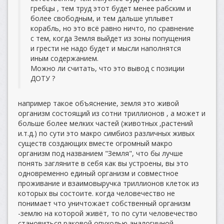
гребцы , тем труд этот будет менее рабским и
более свободным, и тем дальше уплывет
корабль, но это всё равно ничто, по сравнение
с тем, когда Земля выйдет из зоны попущения
и грести не надо будет и мысли наполнятся
иным содержанием.
Можно ли считать, что это вывод с позиции
ДОТУ ?
например такое объяснение, земля это живой
организм состоящий из сотни триллионов , а может и
больше более мелких частей (животных ,растений
и.т.д.) по сути это макро симбиоз различных живых
существ создающих вместе огромный макро
организм под названием "Земля", что бы лучше
понять загляните в себя как вы устроены, вы это
одновременно единый организм и совместное
проживание и взаимовыручка триллионов клеток из
которых вы состоите. когда человечество не
понимает что уничтожает собственный организм
-землю на которой живёт, то по сути человечество
становиться раковой опухолью аналогичной