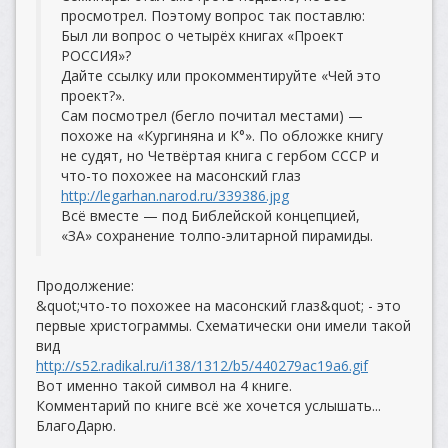
просмотрел. Поэтому вопрос так поставлю:
Был ли вопрос о четырёх книгах «Проект
РОССИЯ»?
Дайте ссылку или прокомментируйте «Чей это
проект?».
Сам посмотрел (бегло почитал местами) —
похоже на «Кургиняна и К°». По обложке книгу
не судят, но Четвёртая книга с гербом СССР и
что-то похожее на масонский глаз
http://legarhan.narod.ru/339386.jpg
Всё вместе — под Библейской концепцией,
«ЗА» сохранение толпо-элитарной пирамиды.
Продолжение:
&quot;что-то похожее на масонский глаз&quot; - это
первые христограммы. Схематически они имели такой
вид
http://s52.radikal.ru/i138/1312/b5/440279ac19a6.gif
Вот именно такой символ на 4 книге.
Комментарий по книге всё же хочется услышать...
БлагоДарю.