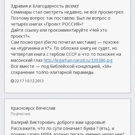
Здравия и Благодарность (всем)!
Семинары стал смотреть недавно, не всё просмотрел.
Поэтому вопрос так поставлю: Был ли вопрос о
четырёх книгах «Проект РОССИЯ»?
Дайте ссылку или прокомментируйте «Чей это
проект?».
Сам посмотрел (бегло почитал местами) — похоже
на «Кургиняна и К°». По обложке книгу не судят, но
Четвёртая книга с гербом СССР и что-то похожее на
масонский глаз
http://legarhan.narod.ru/339386.jpg
Всё вместе — под Библейской концепцией, «ЗА»
сохранение толпо-элитарной пирамиды.
22:17 10.12.2013
Красноярск Вячеслав
Подписчик
Валерий Викторович, доброго вам здоровья!
Расскажите, что по сути означает буква ? (ять), и
почему слово М?РА должно писать именно через неё?