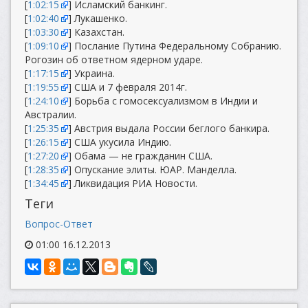
[
1:02:15
] Исламский банкинг.
[
1:02:40
] Лукашенко.
[
1:03:30
] Казахстан.
[
1:09:10
] Послание Путина Федеральному Собранию.
Рогозин об ответном ядерном ударе.
[
1:17:15
] Украина.
[
1:19:55
] США и 7 февраля 2014г.
[
1:24:10
] Борьба с гомосексуализмом в Индии и
Австралии.
[
1:25:35
] Австрия выдала России беглого банкира.
[
1:26:15
] США укусила Индию.
[
1:27:20
] Обама — не гражданин США.
[
1:28:35
] Опускание элиты. ЮАР. Манделла.
[
1:34:45
] Ликвидация РИА Новости.
Теги
Вопрос-Ответ
01:00 16.12.2013