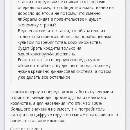
ставки по кредитам не снижаются в первую
очередь потому, что общество нравственно не
доросло до это, а не потому, что именно
либералы сидят в правительстве и душат
экономику страны?
Ведь если снизить ставки, то обыватель из
толпо-«элитарного» общества порабощённый
культом потреблятства, коих множества,
будет брать кредиты только на
&quot;красивую&quot; жизнь.
Если это так, то в первую очередь нужно
объяснять обществу для чего по настоящему
нужна кредитно-финансовая система, а потом
уже делать всё остальное.
ставки в первую очередь должны быть нулевыми и
отрицательными для производства и сельского
хозяйства, а для населения что 0%, что 100%
большого значения не имеет, т.к. потребитель
смотрит на цифру которую он сможет выплачивать и
время, остальное иллюзия.
19:18 13.12.2013