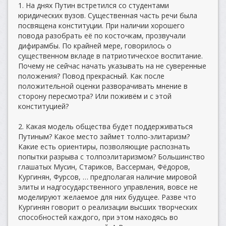
1. На днях Путин встретился со студентами
юридических вузов. Существенная часть речи была
посвящена конституции. При наличии хорошего
повода разобрать её по косточкам, прозвучали
дифирамбы. По крайней мере, говорилось о
существенном вкладе в патриотическое воспитание.
Почему не сейчас начать указывать на не суверенные
положения? Повод прекрасный. Как после
положительной оценки разворачивать мнение в
сторону пересмотра? Или поживём и с этой
конституцией?
2. Какая модель общества будет поддерживаться
Путиным? Какое место займет толпо-элитаризм?
Какие есть ориентиры, позволяющие распознать
попытки разрыва с толпоэлитаризмом? Большинство
глашатых Мусин, Стариков, Вассерман, Фёдоров,
Кургинян, Фурсов, … предполагая наличие мировой
элиты и надгосударственного управления, вовсе не
моделируют желаемое для них будущее. Разве что
Кургинян говорит о реализации высших творческих
способностей каждого, при этом находясь во