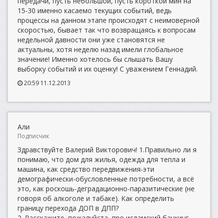
передачи, пусть небольшой, пусть короткой мин на
15-30 именно касаемо текущих событий, ведь
процессы на данном этапе происходят с неимоверной
скоростью, бывает так что возвращаясь к вопросам
недельной давности они уже становятся не
актуальны, хотя неделю назад имели глобальное
значение! Именно хотелось бы слышать Вашу
выборку событий и их оценку! С уважением Геннадий.
20:59 11.12.2013
Али
Подписчик
Здравствуйте Валерий Викторович! 1.Правильно ли я
понимаю, что дом для жилья, одежда для тепла и
машина, как средство передвижения-эти
демографически-обусловленные потребности, а всё
это, как роскошь-деградационно-паразитические (не
говоря об алкоголе и табаке). Как определить
границу перехода ДОП в ДПП?
2. Расскажите, пожалуйста, про исламский банкинг.