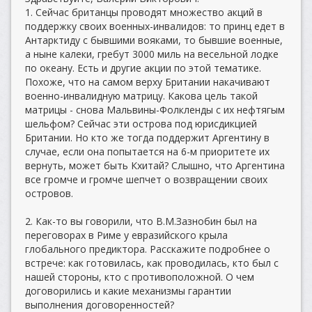
1. Сейчас британцы проводят множество акций в
поддержку своих военных-инвалидов: то принц едет в
Антарктиду с бывшими вояками, то бывшие военные,
а ныне калеки, гребут 3000 миль на весельной лодке
по океану. Есть и другие акции по этой тематике.
Похоже, что на самом верху Британии накачивают
военно-инвалидную матрицу. Какова цель такой
матрицы - снова Мальвины-Фолкленды с их нефтягым
шельфом? Сейчас эти острова под юрисдикцией
Британии. Но кто же тогда поддержит Аргентину в
случае, если она попытается на 6-м приоритете их
вернуть, может быть Кхитай? Слышно, что Аргентина
все громче и громче шепчет о возвращении своих
островов.
2. Как-то вы говорили, что В.М.Зазнобин был на
переговорах в Риме у евразийского крыла
глобального предиктора. Расскажите подробнее о
встрече: как готовилась, как проводилась, кто был с
нашей стороны, кто с противоположной. О чем
договорились и какие механизмы гарантии
выполнения договоренностей?