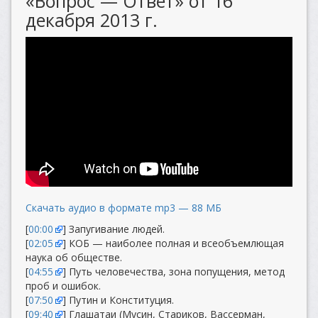
«Вопрос — Ответ» от 16
декабря 2013 г.
Скачать аудио в формате mp3 — 88 МБ
[
00:00
] Запугивание людей.
[
02:05
] КОБ — наиболее полная и всеобъемлющая
наука об обществе.
[
04:55
] Путь человечества, зона попущения, метод
проб и ошибок.
[
07:50
] Путин и Конституция.
[
09:40
] Глашатаи (Мусин, Стариков, Вассерман,