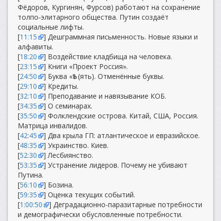
Фёдоров, Кургинян, Фурсов) работают на сохранение
толпо-элитарного общества. Путин создаёт
социальные лифты.
[
11:15
] Дешграммная письменность. Новые языки и
алфавиты.
[
18:20
] Воздействие кладбища на человека.
[
23:15
] Книги «Проект Россия».
[
24:50
] Буква «Ѣ» (ять). Отменённые буквы.
[
29:10
] Кредиты.
[
32:10
] Преподавание и навязывание КОБ.
[
34:35
] О семинарах.
[
35:50
] Фолклендские острова. Китай, США, Россия.
Матрица инвалидов.
[
42:45
] Два крыла ГП: атлантическое и евразийское.
[
48:35
] Украинство. Киев.
[
52:30
] Лесбиянство.
[
53:35
] Устранение лидеров. Почему не убивают
Путина.
[
56:10
] Бозина.
[
59:35
] Оценка текущих событий.
[
1:00:50
] Деградационно-паразитарные потребности
и демографически обусловленные потребности.