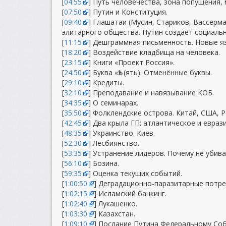
[
04:55
] Путь человечества, зона попущения,
[
07:50
] Путин и Конституция.
[
09:40
] Глашатаи (Мусин, Стариков, Вассерм
элитарного общества. Путин создаёт социаль
[
11:15
] Дешграммная письменность. Новые я
[
18:20
] Воздействие кладбища на человека.
[
23:15
] Книги «Проект Россия».
[
24:50
] Буква «Ѣ» (ять). Отменённые буквы.
[
29:10
] Кредиты.
[
32:10
] Преподавание и навязывание КОБ.
[
34:35
] О семинарах.
[
35:50
] Фолклендские острова. Китай, США, 
[
42:45
] Два крыла ГП: атлантическое и евраз
[
48:35
] Украинство. Киев.
[
52:30
] Лесбиянство.
[
53:35
] Устранение лидеров. Почему не убив
[
56:10
] Бозина.
[
59:35
] Оценка текущих событий.
[
1:00:50
] Деградационно-паразитарные потр
[
1:02:15
] Исламский банкинг.
[
1:02:40
] Лукашенко.
[
1:03:30
] Казахстан.
[
1:09:10
] Послание Путина Федеральному Соб