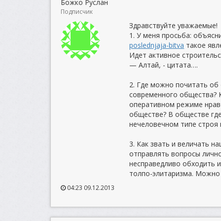
Божко Руслан
Подписчик
Здравствуйте уважаемые!
1. У меня просьба: объясн
poslednjaja-bitva
такое явле
Идет активное строитель
— Алтай, - цитата….
2. Где можно почитать об
современного общества? 
оперативном режиме нрав
обществе? В обществе где
нечеловечном типе строя 
3. Как звать и величать н
отправлять вопросы лично
несправедливо обходить и
толпо-элитаризма. Можно 
04:23 09.12.2013