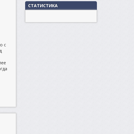
СТАТИСТИКА
о с
д
лее
огда