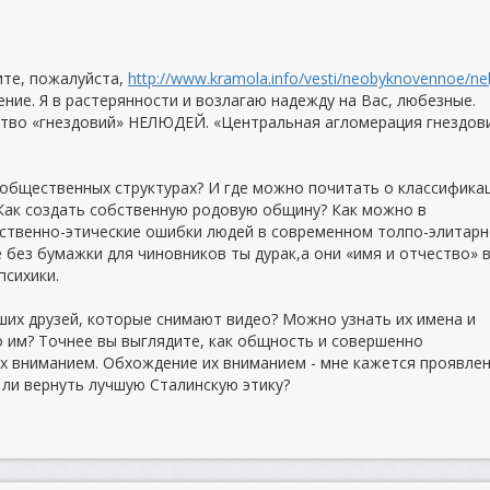
ите, пожалуйста,
http://www.kramola.info/vesti/neobyknovennoe/nel
ние. Я в растерянности и возлагаю надежду на Вас, любезные.
ство «гнездовий» НЕЛЮДЕЙ. «Центральная агломерация гнездов
 общественных структурах? И где можно почитать о классифика
Как создать собственную родовую общину? Как можно в
ственно-этические ошибки людей в современном толпо-элитар
 без бумажки для чиновников ты дурак,а они «имя и отчество» 
психики.
аших друзей, которые снимают видео? Можно узнать их имена и
 им? Точнее вы выглядите, как общность и совершенно
х вниманием. Обхождение их вниманием - мне кажется проявле
ли вернуть лучшую Сталинскую этику?