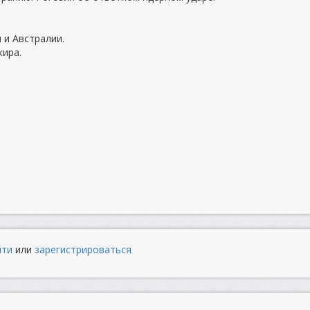
 и Австралии.
кира.
йти
или
зарегистрироваться