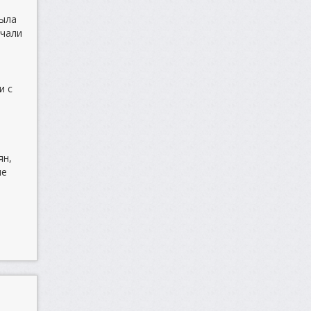
была
учали
и с
ян,
не