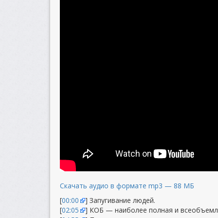
Скачать аудио в формате mp3 — 88 МБ
[
00:00
] Запугивание людей.
[
02:05
] КОБ — наиболее полная и всеобъемл