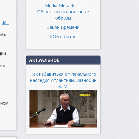
Media-Mera.Ru —
Общественно-полезные
образы
judi-
Закон Времени
ий»
КОБ в Литве
ции
АКТУАЛЬНОЕ
ном
в
Как избавиться от печального
наследия Атлантиды. Зазнобин
В. М.
нием