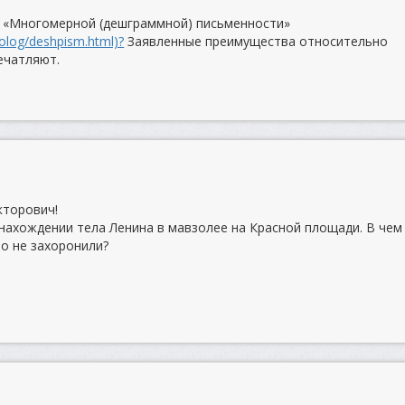
о «Многомерной (дешграммной) письменности»
nolog/deshpism.html)?
Заявленные преимущества относительно
ечатляют.
кторович!
нахождении тела Ленина в мавзолее на Красной площади. В чем
ло не захоронили?