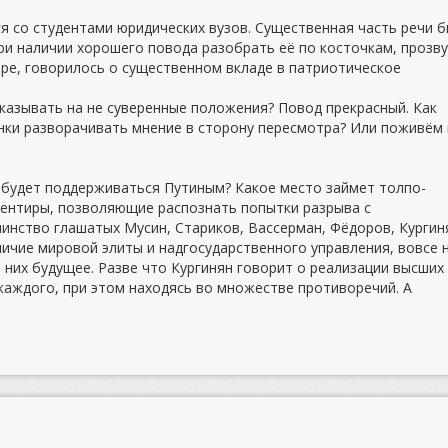
ся со студентами юридических вузов. Существенная часть речи 
ри наличии хорошего повода разобрать её по косточкам, прозв
ре, говорилось о существенном вкладе в патриотическое
указывать на не суверенные положения? Повод прекрасный. Как
ки разворачивать мнение в сторону пересмотра? Или поживём 
 будет поддерживаться Путиным? Какое место займет толпо-
иентиры, позволяющие распознать попытки разрыва с
нство глашатых Мусин, Стариков, Вассерман, Фёдоров, Кургин
личие мировой элиты и надгосударственного управления, вовсе 
них будущее. Разве что Кургинян говорит о реализации высших
каждого, при этом находясь во множестве противоречий. А