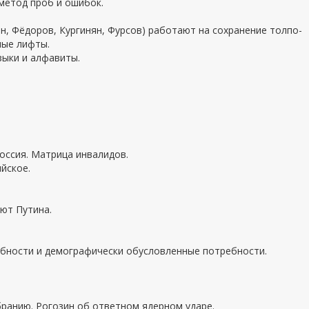
 метод проб и ошибок.
ан, Фёдоров, Кургинян, Фурсов) работают на сохранение толпо-
ные лифты.
зыки и алфавиты.
Россия. Матрица инвалидов.
ийское.
ают Путина.
ебности и демографически обусловленные потребности.
ранию. Рогозин об ответном ядерном ударе.