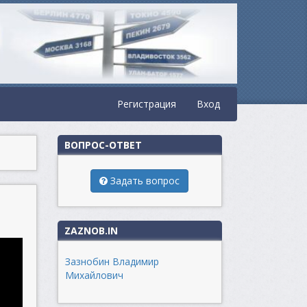
Регистрация
Вход
ВОПРОС-ОТВЕТ
Задать вопрос
ZAZNOB.IN
Зазнобин Владимир
Михайлович