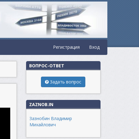
Регистрация
Вход
ВОПРОС-ОТВЕТ
Задать вопрос
ZAZNOB.IN
Зазнобин Владимир
Михайлович