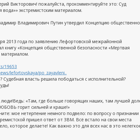
ерий Викторович! пожалуйста, прокомментируйте это: Суд
я вода»» экстремистским материалом.
Владимир Владимирович Путин утвердил Концепцию общественн
бря 2013 года по заявлению Лефортовской межрайонной
нал книгу «Концепция общественной безопасности «Мертвая
м материалом.
cts/19653
ews/lefortovskaya/po_zayavleni..
? Судебная власть решила пободаться с исполнительной?
уды!
е люди!Ведь: «Там, где больше говорящих наших, там лучшей дол
ЮБОВЬ горит сильней и краше!»
ните: мое нетерпение немного подвело: по вопросу о признании
тремистской пришел ответ от ЗВМ. Всё встало на свои места
ло, которое делаете! Как важно это для всех нас в это нелегко