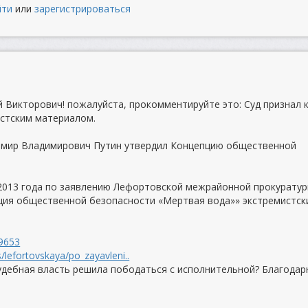
йти
или
зарегистрироваться
й Викторович! пожалуйста, прокомментируйте это: Суд признал 
стским материалом.
димир Владимирович Путин утвердил Концепцию общественной
 2013 года по заявлению Лефортовской межрайонной прокурату
пция общественной безопасности «Мертвая вода»» экстремистск
19653
lefortovskaya/po_zayavleni..
удебная власть решила пободаться с исполнительной? Благодар