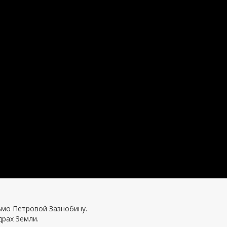
ьмо Петровой Зазнобину.
драх Земли.