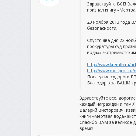
Здравствуйте ВСЕ! Вал
признал книгу «Мертва
20 ноября 2013 года 
безопасности.
Спустя два дня 22 ноя
прокуратуры суд приз
вода»» экстремистски
http://www.kremlin.ru/a
http://www.mosproc.ru/n
Последние судороги ГП
Благодарю за ВАШИ тр
Здравствуйте все, дороги
каждый награжден и там Л
Валерий Викторович, изви
книги «Мертвая вода» экс
Спасибо ВАМ за великое де
время!