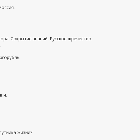
Россия.
бора. Сокрытие знаний. Русское жречество.
.
ргорубль.
ни.
путника жизни?