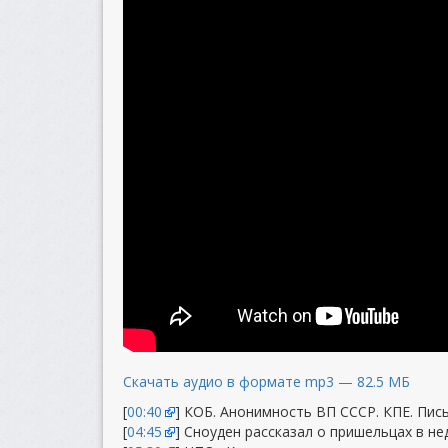
Скачать аудио в формате mp3 — 82.5 МБ
[
00:40
] КОБ. Анонимность ВП СССР. КПЕ. Пис
[
04:45
] Сноуден рассказал о пришельцах в не