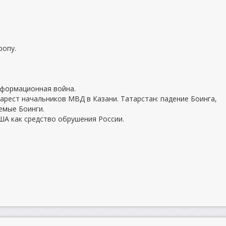
ропу.
нформационная война.
 арест начальников МВД в Казани. Татарстан: падение Боинга,
емые Боинги.
ША как средство обрушения России.