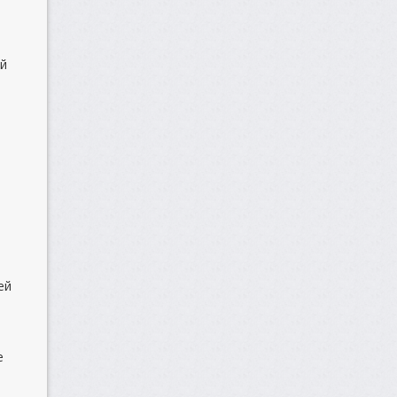
ой
ей
е