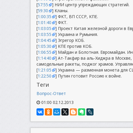
[
57:55
] НИИ центр упреждающих стратегий.
[
59:30
] Кланы.
[
1:00:35
] ФКТ, ВП СССР, КПЕ.
[
1:01:40
] ФКТ.
[
1:03:05
] Проект Китая железной дороги в Ев
[
1:03:55
] Украина и Румыния.
[
1:04:45
] Эгрегор КОБ.
[
1:05:30
] КПЕ против КОБ.
[
1:06:55
] Майдан и Болотная. Евромайдан. И
[
1:14:40
] Ат-Такфир ва аль-Хиджра в Москве,
самодельные ракеты, поджог храмов. Управля
[
1:21:05
] Украина — разменная монета для С
[
1:22:50
] Путин готовит Россию к войне.
Теги
Вопрос-Ответ
01:00 02.12.2013