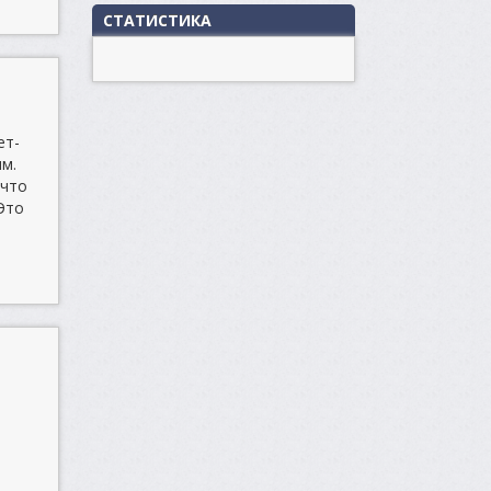
СТАТИСТИКА
ет-
ям.
 что
Это