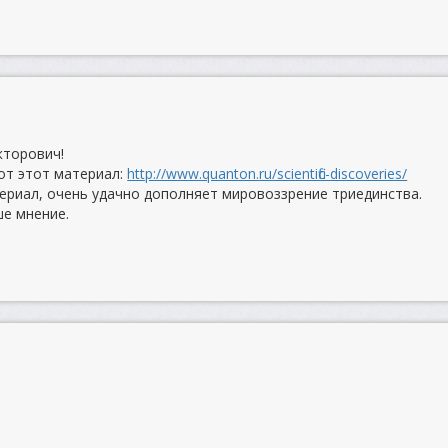
кторович!
от этот материал:
http://www.quanton.ru/scientific-discoveries/
териал, очень удачно дополняет мировоззрение триединства.
е мнение.