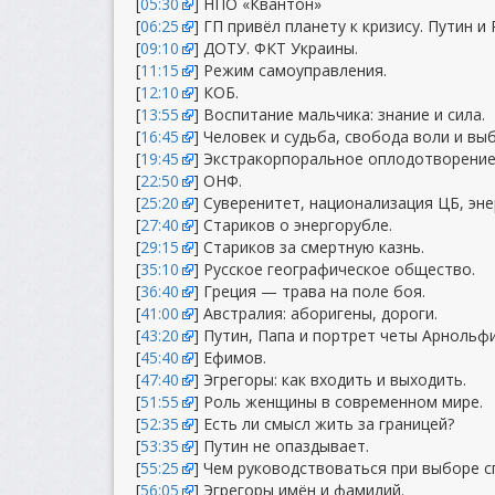
[
05:30
] НПО «Квантон»
[
06:25
] ГП привёл планету к кризису. Путин и 
[
09:10
] ДОТУ. ФКТ Украины.
[
11:15
] Режим самоуправления.
[
12:10
] КОБ.
[
13:55
] Воспитание мальчика: знание и сила.
[
16:45
] Человек и судьба, свобода воли и вы
[
19:45
] Экстракорпоральное оплодотворение
[
22:50
] ОНФ.
[
25:20
] Суверенитет, национализация ЦБ, эне
[
27:40
] Стариков о энергорубле.
[
29:15
] Стариков за смертную казнь.
[
35:10
] Русское географическое общество.
[
36:40
] Греция — трава на поле боя.
[
41:00
] Австралия: аборигены, дороги.
[
43:20
] Путин, Папа и портрет четы Арнольфи
[
45:40
] Ефимов.
[
47:40
] Эгрегоры: как входить и выходить.
[
51:55
] Роль женщины в современном мире.
[
52:35
] Есть ли смысл жить за границей?
[
53:35
] Путин не опаздывает.
[
55:25
] Чем руководствоваться при выборе с
[
56:05
] Эгрегоры имён и фамилий.