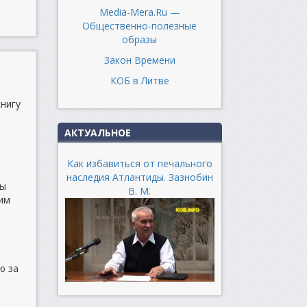
Media-Mera.Ru —
Общественно-полезные
образы
Закон Времени
КОБ в Литве
книгу
АКТУАЛЬНОЕ
Как избавиться от печального
наследия Атлантиды. Зазнобин
ры
В. М.
им
ю за