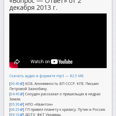
«Вопрос — Ответ» от 2
декабря 2013 г.
Скачать аудио в формате mp3 — 82.5 МБ
[
00:40
] КОБ. Анонимность ВП СССР. КПЕ. Письмо
Петровой Зазнобину.
[
04:45
] Сноуден рассказал о пришельцах в недрах
Земли.
[
05:30
] НПО «Квантон»
[
06:25
] ГП привёл планету к кризису. Путин и Россия.
[
09:10
] ДОТУ. ФКТ Украины.