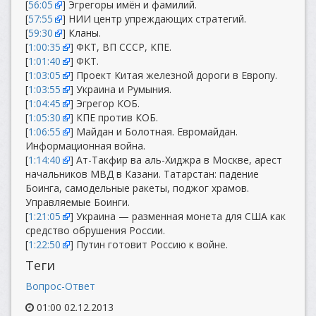
[
56:05
] Эгрегоры имён и фамилий.
[
57:55
] НИИ центр упреждающих стратегий.
[
59:30
] Кланы.
[
1:00:35
] ФКТ, ВП СССР, КПЕ.
[
1:01:40
] ФКТ.
[
1:03:05
] Проект Китая железной дороги в Европу.
[
1:03:55
] Украина и Румыния.
[
1:04:45
] Эгрегор КОБ.
[
1:05:30
] КПЕ против КОБ.
[
1:06:55
] Майдан и Болотная. Евромайдан.
Информационная война.
[
1:14:40
] Ат-Такфир ва аль-Хиджра в Москве, арест
начальников МВД в Казани. Татарстан: падение
Боинга, самодельные ракеты, поджог храмов.
Управляемые Боинги.
[
1:21:05
] Украина — разменная монета для США как
средство обрушения России.
[
1:22:50
] Путин готовит Россию к войне.
Теги
Вопрос-Ответ
01:00 02.12.2013