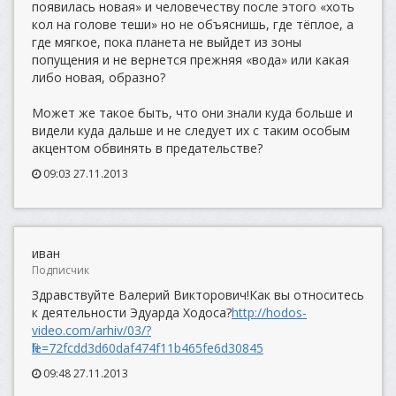
появилась новая» и человечеству после этого «хоть
кол на голове теши» но не объяснишь, где тёплое, а
где мягкое, пока планета не выйдет из зоны
попущения и не вернется прежняя «вода» или какая
либо новая, образно?
Может же такое быть, что они знали куда больше и
видели куда дальше и не следует их с таким особым
акцентом обвинять в предательстве?
09:03 27.11.2013
иван
Подписчик
Здравствуйте Валерий Викторович!Как вы относитесь
к деятельности Эдуарда Ходоса?
http://hodos-
video.com/arhiv/03/?
file=72fcdd3d60daf474f11b465fe6d30845
09:48 27.11.2013