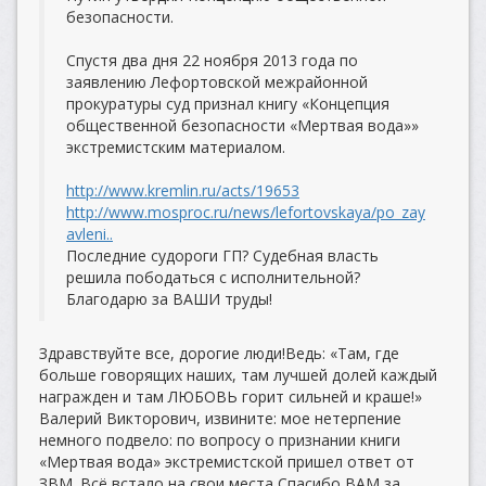
безопасности.
Спустя два дня 22 ноября 2013 года по
заявлению Лефортовской межрайонной
прокуратуры суд признал книгу «Концепция
общественной безопасности «Мертвая вода»»
экстремистским материалом.
http://www.kremlin.ru/acts/19653
http://www.mosproc.ru/news/lefortovskaya/po_zay
avleni..
Последние судороги ГП? Судебная власть
решила пободаться с исполнительной?
Благодарю за ВАШИ труды!
Здравствуйте все, дорогие люди!Ведь: «Там, где
больше говорящих наших, там лучшей долей каждый
награжден и там ЛЮБОВЬ горит сильней и краше!»
Валерий Викторович, извините: мое нетерпение
немного подвело: по вопросу о признании книги
«Мертвая вода» экстремистской пришел ответ от
ЗВМ. Всё встало на свои места Спасибо ВАМ за