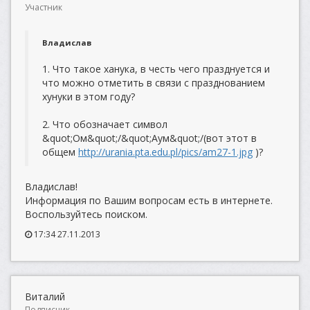
Участник
Владислав
1. Что такое ханука, в честь чего празднуется и
что можно отметить в связи с празднованием
хунуки в этом году?
2. Что обозначает символ
&quot;Ом&quot;/&quot;Аум&quot;/(вот этот в
общем
http://urania.pta.edu.pl/pics/am27-1.jpg
)?
Владислав!
Информация по Вашим вопросам есть в интернете.
Воспользуйтесь поиском.
17:34 27.11.2013
Виталий
Подписчик