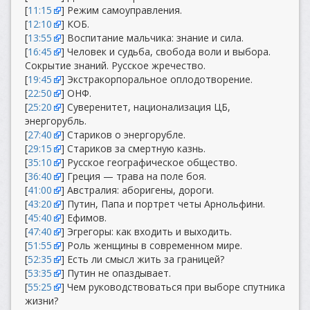
[
11:15
] Режим самоуправления.
[
12:10
] КОБ.
[
13:55
] Воспитание мальчика: знание и сила.
[
16:45
] Человек и судьба, свобода воли и выбора.
Сокрытие знаний. Русское жречество.
[
19:45
] Экстракорпоральное оплодотворение.
[
22:50
] ОНФ.
[
25:20
] Суверенитет, национализация ЦБ,
энергорубль.
[
27:40
] Стариков о энергорубле.
[
29:15
] Стариков за смертную казнь.
[
35:10
] Русское географическое общество.
[
36:40
] Греция — трава на поле боя.
[
41:00
] Австралия: аборигены, дороги.
[
43:20
] Путин, Папа и портрет четы Арнольфини.
[
45:40
] Ефимов.
[
47:40
] Эгрегоры: как входить и выходить.
[
51:55
] Роль женщины в современном мире.
[
52:35
] Есть ли смысл жить за границей?
[
53:35
] Путин не опаздывает.
[
55:25
] Чем руководствоваться при выборе спутника
жизни?