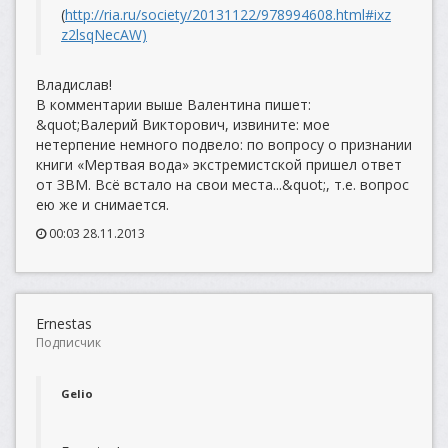
(
http://ria.ru/society/20131122/978994608.html#ixz
z2lsqNecAW)
Владислав!
В комментарии выше Валентина пишет:
&quot;Валерий Викторович, извините: мое
нетерпение немного подвело: по вопросу о признании
книги «Мертвая вода» экстремистской пришел ответ
от ЗВМ. Всё встало на свои места...&quot;, т.е. вопрос
ею же и снимается.
00:03 28.11.2013
Ernestas
Подписчик
Gelio