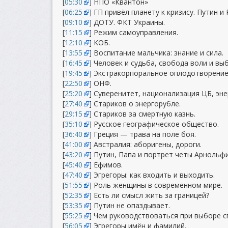
[
05:30
] НПО «Квантон»
[
06:25
] ГП привёл планету к кризису. Путин и 
[
09:10
] ДОТУ. ФКТ Украины.
[
11:15
] Режим самоуправления.
[
12:10
] КОБ.
[
13:55
] Воспитание мальчика: знание и сила.
[
16:45
] Человек и судьба, свобода воли и вы
[
19:45
] Экстракорпоральное оплодотворение
[
22:50
] ОНФ.
[
25:20
] Суверенитет, национализация ЦБ, эне
[
27:40
] Стариков о энергорубле.
[
29:15
] Стариков за смертную казнь.
[
35:10
] Русское географическое общество.
[
36:40
] Греция — трава на поле боя.
[
41:00
] Австралия: аборигены, дороги.
[
43:20
] Путин, Папа и портрет четы Арнольфи
[
45:40
] Ефимов.
[
47:40
] Эгрегоры: как входить и выходить.
[
51:55
] Роль женщины в современном мире.
[
52:35
] Есть ли смысл жить за границей?
[
53:35
] Путин не опаздывает.
[
55:25
] Чем руководствоваться при выборе с
[
56:05
] Эгрегоры имён и фамилий.