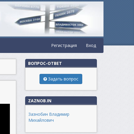
Регистрация
Вход
ВОПРОС-ОТВЕТ
Задать вопрос
ZAZNOB.IN
Зазнобин Владимир
Михайлович