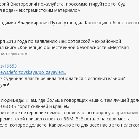
ерий Викторович! пожалуйста, прокомментируйте это: Суд
я вода»» экстремистским материалом.
Владимир Владимирович Путин утвердил Концепцию общественн
бря 2013 года по заявлению Лефортовской межрайонной
нал книгу «Концепция общественной безопасности «Мертвая
м материалом.
cts/19653
ews/lefortovskaya/po_zayavleni..
? Судебная власть решила пободаться с исполнительной?
уды!
е люди!Ведь: «Там, где больше говорящих наших, там лучшей дол
ЮБОВЬ горит сильней и краше!»
ните: мое нетерпение немного подвело: по вопросу о признании
тремистской пришел ответ от ЗВМ. Всё встало на свои места
ло, которое делаете! Как важно это для всех нас в это нелегко