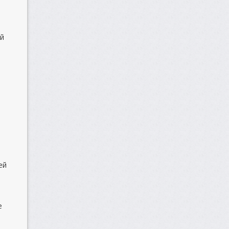
ой
ей
е