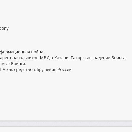
ропу.
нформационная война.
 арест начальников МВД в Казани. Татарстан: падение Боинга,
емые Боинги.
ША как средство обрушения России.