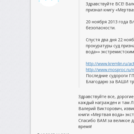
Здравствуйте ВСЕ! Вал
признал книгу «Мертва
20 ноября 2013 года 
безопасности.
Спустя два дня 22 ноя
прокуратуры суд приз
вода»» экстремистски
http://www.kremlin.ru/a
http://www.mosproc.ru/n
Последние судороги ГП
Благодарю за ВАШИ тр
Здравствуйте все, дороги
каждый награжден и там Л
Валерий Викторович, изви
книги «Мертвая вода» экс
Спасибо ВАМ за великое де
время!