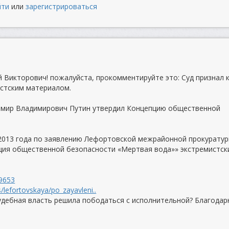
йти
или
зарегистрироваться
й Викторович! пожалуйста, прокомментируйте это: Суд признал 
стским материалом.
димир Владимирович Путин утвердил Концепцию общественной
 2013 года по заявлению Лефортовской межрайонной прокурату
пция общественной безопасности «Мертвая вода»» экстремистск
19653
lefortovskaya/po_zayavleni..
удебная власть решила пободаться с исполнительной? Благодар