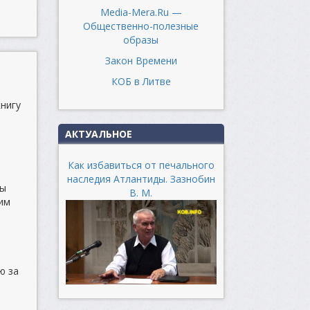
Media-Mera.Ru —
Общественно-полезные
образы
Закон Времени
КОБ в Литве
книгу
АКТУАЛЬНОЕ
Как избавиться от печального
наследия Атлантиды. Зазнобин
ры
В. М.
им
ю за