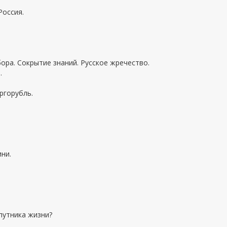
Россия.
бора. Сокрытие знаний. Русское жречество.
.
ргорубль.
ни.
путника жизни?