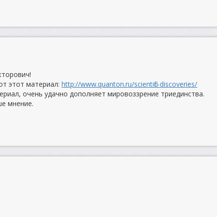
кторович!
от этот материал:
http://www.quanton.ru/scientific-discoveries/
териал, очень удачно дополняет мировоззрение триединства.
е мнение.