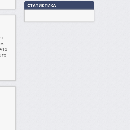
СТАТИСТИКА
ет-
ям.
 что
Это