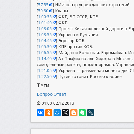
[
57:55
] НИИ центр упреждающих стратегий.
[
59:30
] Кланы.
[
1:00:35
] ФКТ, ВП СССР, КПЕ.
[
1:01:40
] ФКТ.
[
1:03:05
] Проект Китая железной дороги в Ев
[
1:03:55
] Украина и Румыния.
[
1:04:45
] Эгрегор КОБ.
[
1:05:30
] КПЕ против КОБ.
[
1:06:55
] Майдан и Болотная. Евромайдан. И
[
1:14:40
] Ат-Такфир ва аль-Хиджра в Москве,
самодельные ракеты, поджог храмов. Управля
[
1:21:05
] Украина — разменная монета для С
[
1:22:50
] Путин готовит Россию к войне.
Теги
Вопрос-Ответ
01:00 02.12.2013