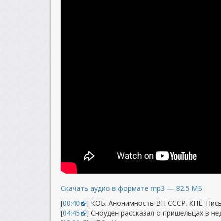
Скачать аудио в формате mp3 — 82.5 МБ
[
00:40
] КОБ. Анонимность ВП СССР. КПЕ. Пис
[
04:45
] Сноуден рассказал о пришельцах в не