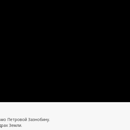
ьмо Петровой Зазнобину.
драх Земли.