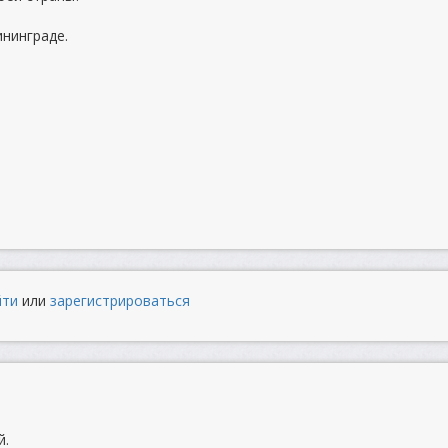
ининграде.
йти
или
зарегистрироваться
й.