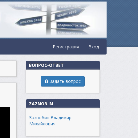
Регистрация
Вход
ВОПРОС-ОТВЕТ
Задать вопрос
ZAZNOB.IN
Зазнобин Владимир
Михайлович