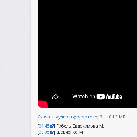
Скачать аудио в формате mp3 — 84.3 МБ
[
01:45
] Гибель Евдокимова М.
[
08:05
] Шевченко М.