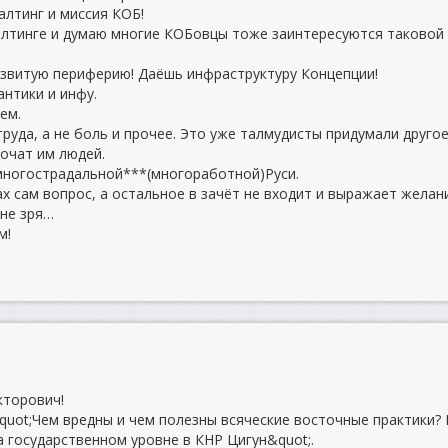
алтинг и миссия КОБ!
алтинге и думаю многие КОБовцы тоже заинтересуются таковой
звитую периферию! Даёшь инфраструктуру Концепции!
антики и инфу.
ем.
руда, а не боль и прочее. Это уже талмудисты придумали друго
очат им людей.
многострадальной***(многоработной)Руси.
х сам вопрос, а остальное в зачёт не входит и выражает желан
 не зря…
м!
кторович!
quot;Чем вредны и чем полезны всяческие восточные практики? 
а государственном уровне в КНР Цигун&quot;.