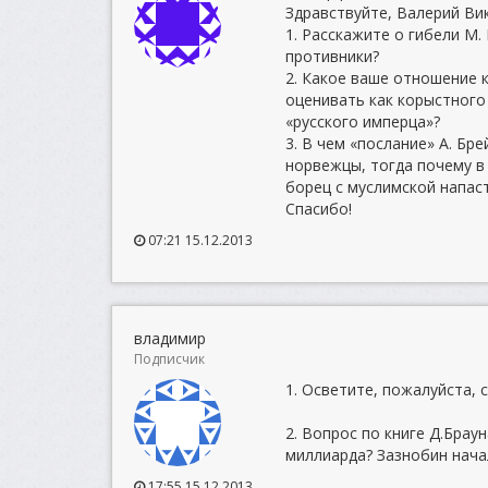
Здравствуйте, Валерий Ви
1. Расскажите о гибели М.
противники?
2. Какое ваше отношение 
оценивать как корыстного 
«русского имперца»?
3. В чем «послание» А. Б
норвежцы, тогда почему в
борец с муслимской напас
Спасибо!
07:21 15.12.2013
владимир
Подписчик
1. Осветите, пожалуйста, 
2. Вопрос по книге Д.Бра
миллиарда? Зазнобин начал
17:55 15.12.2013