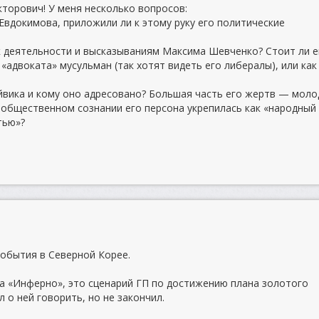
кторович! У меня несколько вопросов:
 Евдокимова, приложили ли к этому руку его политические
к деятельности и высказываниям Максима Шевченко? Стоит ли е
«адвоката» мусульман (так хотят видеть его либералы), или как
рейвика и кому оно адресовано? Большая часть его жертв — мол
 общественном сознании его персона укрепилась как «народный
тью»?
события в Северной Корее.
уна «Инферно», это сценарий ГП по достижению плана золотого
 о ней говорить, но не закончил.