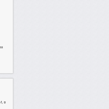
е
ия
И, в