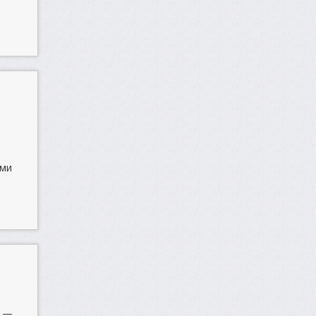
ями
е —