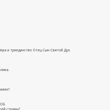
ра и триединство Отец-Сын-Святой Дух.
олика.
рквях?
КОБ.
оей страны?