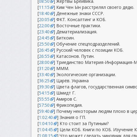
[
08:50
] Жертвы Брейвика.
[
11:15
] Ким Чен Ын расстрелял своего дядю.
[
18:40
] Денежные знаки СССР.
[
20:05
] ФКТ. Консалтинг и КОБ.
[
22:00
] Восточные практики.
[
23:40
] Дематериализация.
[
24:45
] Биткоин.
[
25:50
] Обучение спецподразделений.
[
26:45
] Русский человек с позиции КОБ.
[
26:55
] Катасонов. Путин.
[
28:00
] Триединство Материя-Информация-Ме
[
31:20
] МММ.
[
33:40
] Экологические организации.
[
36:25
] Царёв. Украина
[
39:30
] Цвета флагов, государственная симв
[
54:15
] Шмидт Г.
[
55:55
] Амиров С.
[
57:50
] Фрикопедия.
[
59:40
] Почему некоторым людям плохо в це
[
1:02:40
] Знания о ГП.
[
1:04:10
] Кто стоит за Путиным?
[
1:04:45
] Цели КОБ. Книги по КОБ. Изучение 
[
1:08:15
] Что может сделать чиновник для св