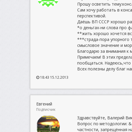
Прошу осветить тему:конс
Сам хочу работать в конс
перспективой.
Даёшь ВП СССР хорошо ра
*о деньгах-ни слова про ф
**жить хорошо хочется вс
***страда-пора упорного т
смысловое значение и мор
Благодарю за внимания к 
Примечаем! В этих предела
пообщаться. Надеюсь,что
Всех полезны делу благ на
18:43 15.12.2013
Евгений
Подписчик
Здравствуйте, Валерий Ви
Вопрос по методологии: &
частности, запрещённая н