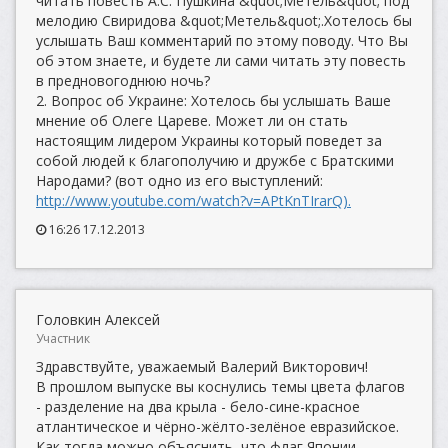
читать повесть А.С. Пушкина &quot;Метель&quot; под
мелодию Свиридова &quot;Метель&quot;.Хотелось бы
услышать Ваш комментарий по этому поводу. Что Вы
об этом знаете, и будете ли сами читать эту повесть
в предновогоднюю ночь?
2. Вопрос об Украине: Хотелось бы услышать Ваше
мнение об Олеге Цареве. Может ли он стать
настоящим лидером Украины который поведет за
собой людей к благополучию и дружбе с Братскими
Народами? (вот одно из его выступлений:
http://www.youtube.com/watch?v=APtKnTIrarQ).
16:26 17.12.2013
Головкин Алексей
Участник
Здравствуйте, уважаемый Валерий Викторович!
В прошлом выпуске вы коснулись темы цвета флагов
- разделение на два крыла - бело-сине-красное
атлантическое и чёрно-жёлто-зелёное евразийское.
Как тогда можно объяснить, что флаг Японии,