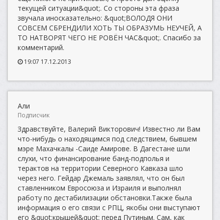
текущей ситуации&quot;. Со стороны эта фраза
звучала иносказательно: &quot;ВОЛОДЯ ОНИ
СОВСЕМ СБРЕНДИЛИ ХОТЬ ТЫ ОБРАЗУМЬ НЕУЧЕЙ, А
ТО НАТВОРЯТ ЧЕГО НЕ РОВЁН ЧАС&quot;. Спасибо за
комментарий.
19:07 17.12.2013
Али
Подписчик
Здравствуйте, Валерий Викторович! Известно ли Вам
что-нибудь о находящимся под следствием, бывшем
мэре Махачкалы -Саиде Амирове. В Дагестане шли
слухи, что финансирование банд-подполья и
терактов на территории Северного Кавказа шло
через него. Гейдар Джемаль заявлял, что он был
ставленником Евросоюза и Израиля и выполнял
работу по дестабилизации обстановки.Также была
информация о его связи с РПЦ, якобы они выступают
его &quot;крышей&quot; перед Путиным. Сам, как