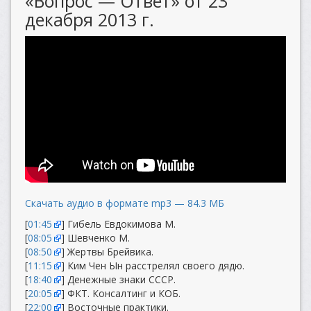
«Вопрос — Ответ» от 23
декабря 2013 г.
Скачать аудио в формате mp3 — 84.3 МБ
[
01:45
] Гибель Евдокимова М.
[
08:05
] Шевченко М.
[
08:50
] Жертвы Брейвика.
[
11:15
] Ким Чен Ын расстрелял своего дядю.
[
18:40
] Денежные знаки СССР.
[
20:05
] ФКТ. Консалтинг и КОБ.
[
22:00
] Восточные практики.