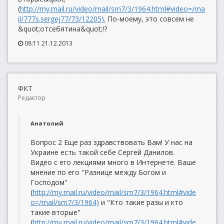
(
http://my.mail.ru/video/mail/sm7/3/1964.html#video=/ma
il/777s.sergej77/73/12205).
По-моему, это совсем не
&quot;отсебятина&quot;!?
08:11 21.12.2013
ФКТ
Редактор
Анатолий
Вопрос 2 Еще раз здравствовать Вам! У нас на
Украине есть такой себе Сергей Данилов.
Видео с его лекциями много в Интернете. Ваше
мнение по его "Разнице между Богом и
Господом"
(
http://my.mail.ru/video/mail/sm7/3/1964.html#vide
o=/mail/sm7/3/1964)
и "Кто такие разы и кто
такие вторые"
(
http://my.mail.ru/video/mail/sm7/3/1964.html#vide