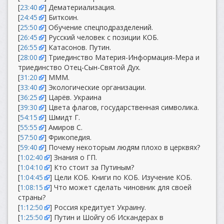
[
23:40
] Дематериализация.
[
24:45
] Биткоин.
[
25:50
] Обучение спецподразделений.
[
26:45
] Русский человек с позиции КОБ.
[
26:55
] Катасонов. Путин.
[
28:00
] Триединство Материя-Информация-Мера и
триединство Отец-Сын-Святой Дух.
[
31:20
] МММ.
[
33:40
] Экологические организации.
[
36:25
] Царёв. Украина
[
39:30
] Цвета флагов, государственная символика.
[
54:15
] Шмидт Г.
[
55:55
] Амиров С.
[
57:50
] Фрикопедия.
[
59:40
] Почему некоторым людям плохо в церквях?
[
1:02:40
] Знания о ГП.
[
1:04:10
] Кто стоит за Путиным?
[
1:04:45
] Цели КОБ. Книги по КОБ. Изучение КОБ.
[
1:08:15
] Что может сделать чиновник для своей
страны?
[
1:12:50
] Россия кредитует Украину.
[
1:25:50
] Путин и Шойгу об Искандерах в