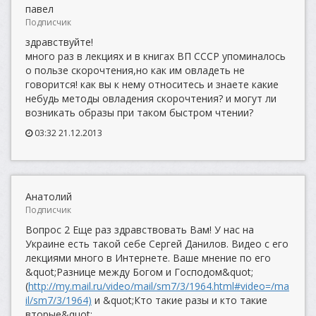
павел
Подписчик
здравствуйте!
много раз в лекциях и в книгах ВП СССР упоминалось
о пользе скорочтения,но как им овладеть не
говорится! как вы к нему относитесь и знаете какие
небудь методы овладения скорочтения? и могут ли
возникать образы при таком быстром чтении?
03:32 21.12.2013
Анатолий
Подписчик
Вопрос 2 Еще раз здравствовать Вам! У нас на
Украине есть такой себе Сергей Данилов. Видео с его
лекциями много в Интернете. Ваше мнение по его
&quot;Разнице между Богом и Господом&quot;
(
http://my.mail.ru/video/mail/sm7/3/1964.html#video=/ma
il/sm7/3/1964)
и &quot;Кто такие разы и кто такие
вторые&quot;