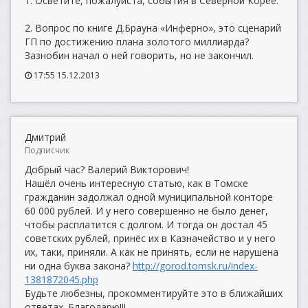
1. Осветите, пожалуйста, события в Северной Корее.
2. Вопрос по книге Д.Брауна «Инферно», это сценарий
ГП по достижению плана золотого миллиарда?
Зазнобин начал о ней говорить, но не закончил.
17:55 15.12.2013
Дмитрий
Подписчик
Добрый час? Валерий Викторович!
Нашёл очень интересную статью, как в Томске
гражданин задолжал одной муниципальной конторе
60 000 рублей. И у него совершенно не было денег,
чтобы расплатится с долгом. И тогда он достал 45
советских рублей, принёс их в Казначейство и у него
их, таки, приняли. А как не принять, если не нарушена
ни одна буква закона?
http://gorod.tomsk.ru/index-
1381872045.php
Будьте любезны, прокомментируйте это в ближайших
ответах. Благодарю!!!