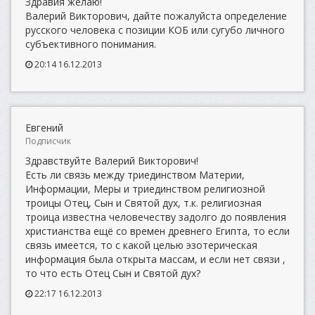
Здравия желаю!
Валерий Викторович, дайте пожалуйста определение
русского человека с позиции КОБ или сугубо личного
субъективного понимания.
20:14 16.12.2013
Евгений
Подписчик
Здравствуйте Валерий Викторович!
Есть ли связь между триединством Материи,
Информации, Меры и триединством религиозной
троицы Отец, Сын и Святой дух, т.к. религиозная
троица известна человечеству задолго до появления
христианства ещё со времен древнего Египта, то если
связь имеется, то с какой целью эзотерическая
информация была открыта массам, и если нет связи ,
то что есть Отец Сын и Святой дух?
22:17 16.12.2013