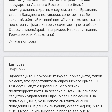
государства Дальнего Востока - это белый
прямоугольник с красным кругом, а флаг Бразилии,
страны Западного полушария, сочетает в себе
зелёный, жёлтый и синий цвета? И что можно сказать
про страны, флаги которых сочетают цвета обоих
&quot;крыльев&quot; - например, Италии, Испании,
Германии или Казахстана?
19:06 17.12.2013
Lasnubas
Подписчик
Здравствуйте. Прокомментируйте, пожалуйста, такой
момент, что представитель евразийского крыла ГП
Гельмут Шмидт откровенно безо всякой
политкорректности на встрече с Путиным слил все
структуры управления ЕвроСоюза на помойку и на
попытку Путина, хоть как-то смягчить оценку
поведения ЕС в данной ситуации, сказал: &quot;...что я
ещё никого не критиковал, а просто дал оценку