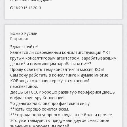
18:29 15.12.2013
Божко Руслан
Подписчик
Здравствуйте!
Является ли современный консалтигствующий ФКТ
крутым консалтиговым агентством, зарабатывающим
деньги* и помогающим зарабатывать**?
Прошу осветить тему:консалтинг и миссия КОБ!
Сам хочу работать в консалтинге и думаю многие
КОБовцы тоже заинтересуются таковой
перспективой.
Даёшь ВП СССР хорошо развитую периферию! Даёшь
инфраструктуру Концепции!
*о деньгах-ни слова про фантики и инфу.
**жить хорошо хочется всем.
***страда-пора упорного труда, а не боль и прочее.
Это уже талмудисты придумали другое смысловое
значение и морочат им людей.