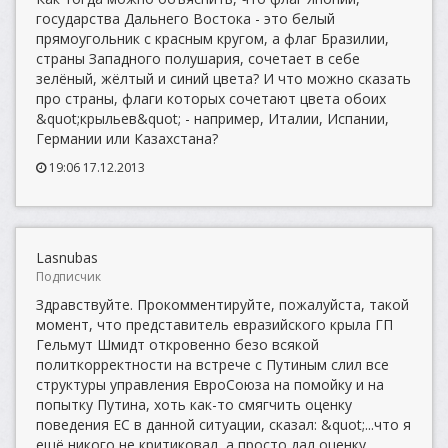
государства Дальнего Востока - это белый
прямоугольник с красным кругом, а флаг Бразилии,
страны Западного полушария, сочетает в себе
зелёный, жёлтый и синий цвета? И что можно сказать
про страны, флаги которых сочетают цвета обоих
&quot;крыльев&quot; - например, Италии, Испании,
Германии или Казахстана?
19:06 17.12.2013
Lasnubas
Подписчик
Здравствуйте. Прокомментируйте, пожалуйста, такой
момент, что представитель евразийского крыла ГП
Гельмут Шмидт откровенно безо всякой
политкорректности на встрече с Путиным слил все
структуры управления ЕвроСоюза на помойку и на
попытку Путина, хоть как-то смягчить оценку
поведения ЕС в данной ситуации, сказал: &quot;...что я
ещё никого не критиковал, а просто дал оценку