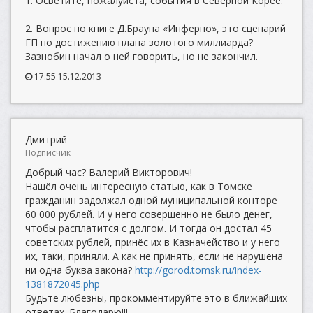
1. Осветите, пожалуйста, события в Северной Корее.
2. Вопрос по книге Д.Брауна «Инферно», это сценарий
ГП по достижению плана золотого миллиарда?
Зазнобин начал о ней говорить, но не закончил.
17:55 15.12.2013
Дмитрий
Подписчик
Добрый час? Валерий Викторович!
Нашёл очень интересную статью, как в Томске
гражданин задолжал одной муниципальной конторе
60 000 рублей. И у него совершенно не было денег,
чтобы расплатится с долгом. И тогда он достал 45
советских рублей, принёс их в Казначейство и у него
их, таки, приняли. А как не принять, если не нарушена
ни одна буква закона?
http://gorod.tomsk.ru/index-
1381872045.php
Будьте любезны, прокомментируйте это в ближайших
ответах. Благодарю!!!