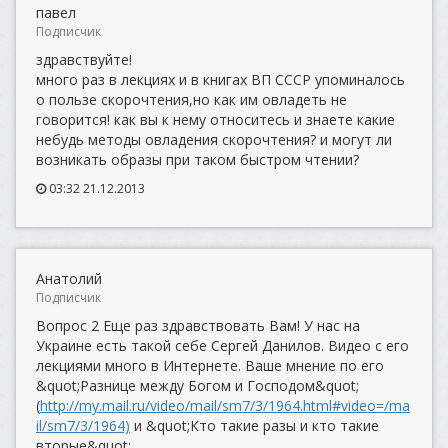
павел
Подписчик
здравствуйте!
много раз в лекциях и в книгах ВП СССР упоминалось
о пользе скорочтения,но как им овладеть не
говорится! как вы к нему относитесь и знаете какие
небудь методы овладения скорочтения? и могут ли
возникать образы при таком быстром чтении?
03:32 21.12.2013
Анатолий
Подписчик
Вопрос 2 Еще раз здравствовать Вам! У нас на
Украине есть такой себе Сергей Данилов. Видео с его
лекциями много в Интернете. Ваше мнение по его
&quot;Разнице между Богом и Господом&quot;
(
http://my.mail.ru/video/mail/sm7/3/1964.html#video=/ma
il/sm7/3/1964)
и &quot;Кто такие разы и кто такие
вторые&quot;