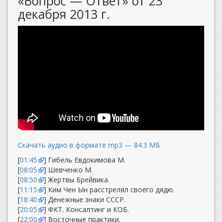
«Вопрос — Ответ» от 23
декабря 2013 г.
Скачать аудио в формате mp3 — 84.3 МБ
[
01:45
] Гибель Евдокимова М.
[
08:05
] Шевченко М.
[
08:50
] Жертвы Брейвика.
[
11:15
] Ким Чен Ын расстрелял своего дядю.
[
18:40
] Денежные знаки СССР.
[
20:05
] ФКТ. Консалтинг и КОБ.
[
22:00
] Восточные практики.