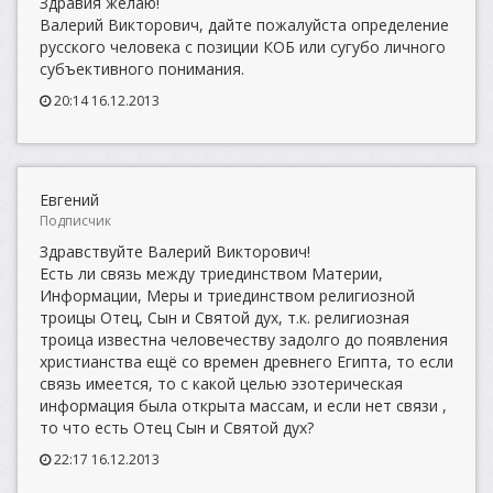
Здравия желаю!
Валерий Викторович, дайте пожалуйста определение
русского человека с позиции КОБ или сугубо личного
субъективного понимания.
20:14 16.12.2013
Евгений
Подписчик
Здравствуйте Валерий Викторович!
Есть ли связь между триединством Материи,
Информации, Меры и триединством религиозной
троицы Отец, Сын и Святой дух, т.к. религиозная
троица известна человечеству задолго до появления
христианства ещё со времен древнего Египта, то если
связь имеется, то с какой целью эзотерическая
информация была открыта массам, и если нет связи ,
то что есть Отец Сын и Святой дух?
22:17 16.12.2013