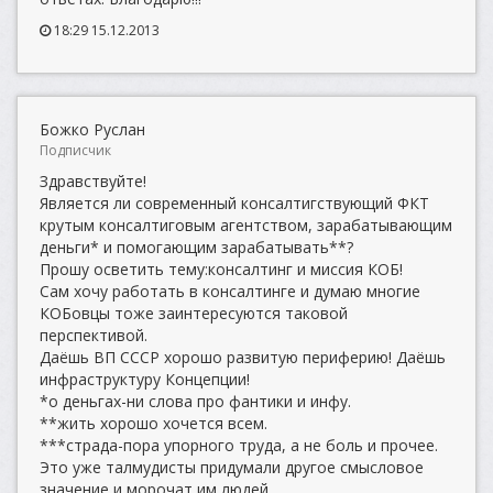
18:29 15.12.2013
Божко Руслан
Подписчик
Здравствуйте!
Является ли современный консалтигствующий ФКТ
крутым консалтиговым агентством, зарабатывающим
деньги* и помогающим зарабатывать**?
Прошу осветить тему:консалтинг и миссия КОБ!
Сам хочу работать в консалтинге и думаю многие
КОБовцы тоже заинтересуются таковой
перспективой.
Даёшь ВП СССР хорошо развитую периферию! Даёшь
инфраструктуру Концепции!
*о деньгах-ни слова про фантики и инфу.
**жить хорошо хочется всем.
***страда-пора упорного труда, а не боль и прочее.
Это уже талмудисты придумали другое смысловое
значение и морочат им людей.