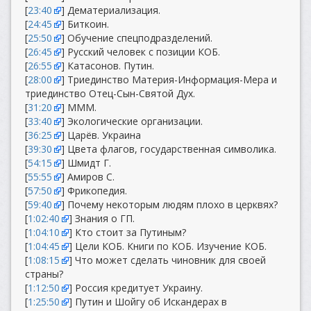
[
23:40
] Дематериализация.
[
24:45
] Биткоин.
[
25:50
] Обучение спецподразделений.
[
26:45
] Русский человек с позиции КОБ.
[
26:55
] Катасонов. Путин.
[
28:00
] Триединство Материя-Информация-Мера и
триединство Отец-Сын-Святой Дух.
[
31:20
] МММ.
[
33:40
] Экологические организации.
[
36:25
] Царёв. Украина
[
39:30
] Цвета флагов, государственная символика.
[
54:15
] Шмидт Г.
[
55:55
] Амиров С.
[
57:50
] Фрикопедия.
[
59:40
] Почему некоторым людям плохо в церквях?
[
1:02:40
] Знания о ГП.
[
1:04:10
] Кто стоит за Путиным?
[
1:04:45
] Цели КОБ. Книги по КОБ. Изучение КОБ.
[
1:08:15
] Что может сделать чиновник для своей
страны?
[
1:12:50
] Россия кредитует Украину.
[
1:25:50
] Путин и Шойгу об Искандерах в