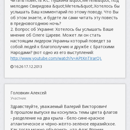
читать повесть А.С. Пушкина &quot;Метель&quot; под
мелодию Свиридова &quot;Метель&quot;.Хотелось бы
услышать Ваш комментарий по этому поводу. Что Вы
об этом знаете, и будете ли сами читать эту повесть
в предновогоднюю ночь?
2. Вопрос об Украине: Хотелось бы услышать Ваше
мнение об Олеге Цареве. Может ли он стать
настоящим лидером Украины который поведет за
собой людей к благополучию и дружбе с Братскими
Народами? (вот одно из его выступлений:
http://www.youtube.com/watch?v=APtKnTIrarQ).
16:26 17.12.2013
Головкин Алексей
Участник
Здравствуйте, уважаемый Валерий Викторович!
В прошлом выпуске вы коснулись темы цвета флагов
- разделение на два крыла - бело-сине-красное
атлантическое и чёрно-жёлто-зелёное евразийское.
Как тогда можно объяснить, что флаг Японии,