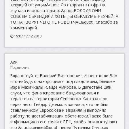
текущей ситуации&quot;. Со стороны эта фраза
звучала иносказательно: &quot;ВОЛОДЯ ОНИ
СОВСЕМ СБРЕНДИЛИ ХОТЬ ТЫ ОБРАЗУМЬ НЕУЧЕЙ, А
ТО НАТВОРЯТ ЧЕГО НЕ РОВЁН ЧАС&quot;. Спасибо за
комментарий.
19:07 17.12.2013
Али
Подписчик
Здравствуйте, Валерий Викторович! Известно ли Вам
что-нибудь о находящимся под следствием, бывшем
мэре Махачкалы -Саиде Амирове. В Дагестане шли
слухи, что финансирование банд-подполья и
терактов на территории Северного Кавказа шло
через него. Гейдар Джемаль заявлял, что он был
ставленником Евросоюза и Израиля и выполнял
работу по дестабилизации обстановки.Также была
информация о его связи с РПЦ, якобы они выступают
его &quot;крышей&quot; перед Путиным. Сам, как