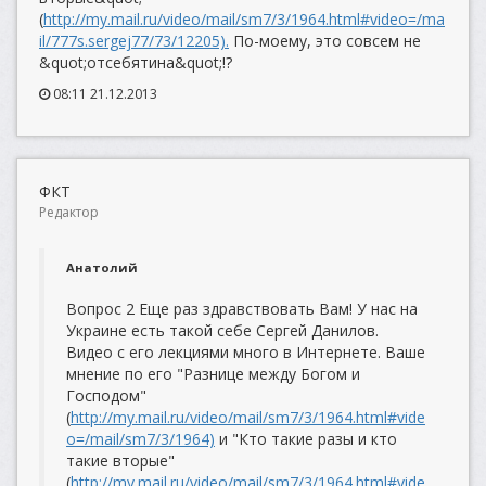
(
http://my.mail.ru/video/mail/sm7/3/1964.html#video=/ma
il/777s.sergej77/73/12205).
По-моему, это совсем не
&quot;отсебятина&quot;!?
08:11 21.12.2013
ФКТ
Редактор
Анатолий
Вопрос 2 Еще раз здравствовать Вам! У нас на
Украине есть такой себе Сергей Данилов.
Видео с его лекциями много в Интернете. Ваше
мнение по его "Разнице между Богом и
Господом"
(
http://my.mail.ru/video/mail/sm7/3/1964.html#vide
o=/mail/sm7/3/1964)
и "Кто такие разы и кто
такие вторые"
(
http://my.mail.ru/video/mail/sm7/3/1964.html#vide