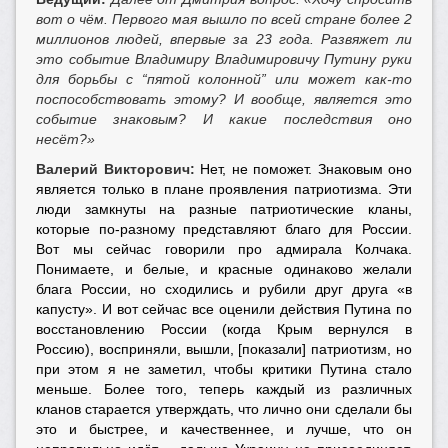
вот о чём. Первого мая вышло по всей стране более 2
миллионов людей, впервые за 23 года. Развяжет ли
это событие Владимиру Владимировичу Путину руки
для борьбы с “пятой колонной” или может как-то
поспособствовать этому? И вообще, является это
событие знаковым? И какие последствия оно
несёт?»
Валерий Викторович:
Нет, не поможет. Знаковым оно
является только в плане проявления патриотизма. Эти
люди замкнуты на разные патриотические кланы,
которые по-разному представляют благо для России.
Вот мы сейчас говорили про адмирала Колчака.
Понимаете, и белые, и красные одинаково желали
блага России, но сходились и рубили друг друга «в
капусту». И вот сейчас все оценили действия Путина по
восстановлению России (когда Крым вернулся в
Россию), восприняли, вышли, [показали] патриотизм, но
при этом я не заметил, чтобы критики Путина стало
меньше. Более того, теперь каждый из различных
кланов старается утверждать, что лично они сделали бы
это и быстрее, и качественнее, и лучше, что он