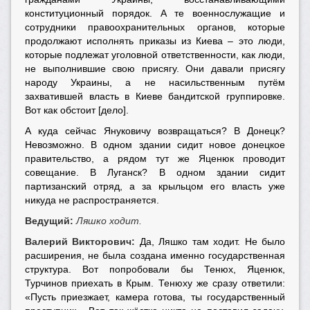
конституционный порядок. А те военнослужащие и
сотрудники правоохранительных органов, которые
продолжают исполнять приказы из Киева – это люди,
которые подлежат уголовной ответственности, как люди,
не выполнившие свою присягу. Они давали присягу
народу Украины, а не насильственным путём
захватившей власть в Киеве бандитской группировке.
Вот как обстоит [дело].
А куда сейчас Януковичу возвращаться? В Донецк?
Невозможно. В одном здании сидит новое донецкое
правительство, а рядом тут же Яценюк проводит
совещание. В Луганск? В одном здании сидит
партизанский отряд, а за крыльцом его власть уже
никуда не распространяется.
Ведущий:
Ляшко ходит.
Валерий Викторович:
Да, Ляшко там ходит. Не было
расширения, не была создана именно государственная
структура. Вот попробовали бы Тенюх, Яценюк,
Турчинов приехать в Крым. Тенюху же сразу ответили:
«Пусть приезжает, камера готова, ты государственный