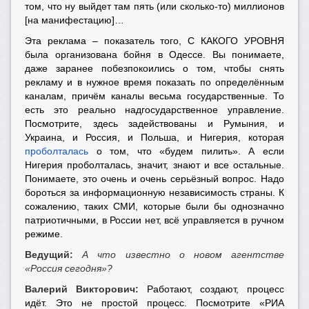
том, что ну выйдет там пять (или сколько-то) миллионов
[на манифестацию]…
Эта реклама – показатель того, С КАКОГО УРОВНЯ
была организована бойня в Одессе. Вы понимаете,
даже заранее побезпокоились о том, чтобы снять
рекламу и в нужное время показать по определённым
каналам, причём каналы весьма государственные. То
есть это реально надгосударственное управление.
Посмотрите, здесь задействованы и Румыния, и
Украина, и Россия, и Польша, и Нигерия, которая
проболталась
о том, что «будем пилить». А если
Нигерия проболталась, значит, знают и все остальные.
Понимаете, это очень и очень серьёзный вопрос. Надо
бороться за информационную независимость страны. К
сожалению, таких СМИ, которые были бы однозначно
патриотичными, в России нет, всё управляется в ручном
режиме.
Ведущий:
А что известно о новом агентстве
«Россия сегодня»?
Валерий Викторович:
Работают, создают, процесс
идёт. Это не простой процесс. Посмотрите «РИА