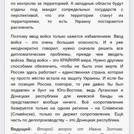
по контролю за территорией. А западные области будут
отданы под мандат сопредельных государств с
перспективой, что эти территории станут их
территориями, то есть Украину постараются
расчленить.
Поэтому ввод войск только кажется избавлением. Ввод
войск – это очень большая опасность. И я уже
неоднократно говорил: нужно сначала решить все
дипломатические проблемы, прежде чем вводить
войска. Ввод войск – это КРАЙНЯЯ мера. Нужно другими
способами обезпечить, чтобы не было этих жертв. И
Россия здесь работает – единственная страна, которая
ну просто жёстко встала на защиту Украины. И если бы
не позиция России, повторю, то уже давно бы был
подавлен и бунт на Юго-Востоке, ведь Луганская и
Донецкая республики для киевской банды не
представляют вообще ничего. Всё сопротивление
базируется только на одном регионе – на Сла́вянске
(Славя́нске), только он держит сопротивление. Ещё
часть по делопроизводству – это Донецкая республика.
Ведущий:
Второй вопрос от Ивана Зотова: