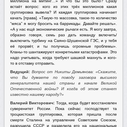
миллиона на митинг…» И что бы это было? Сразу
встаёт вопрос: кого из этих трёх миллионов какая
группировка вывела? И каждая группировка начинает
качать [права]. «Такую-то массовка, такое-то количество
“мяса” я могу бросить на баррикады. Давайте решать».
«А у нас ещё экономические рычаги есть. Я могу завтра,
образно говоря, семь раз дать команду включить/
выключить турбину на Саяно-Шушенской ГЭС, и у тебя
её прорвёт, и ты получишь огромные проблемы».
Кланы-то шантажируют конкретными катастрофами. Это
надо учитывать, когда требуют шашкой махнуть и кого-
то в отставку отправить.
Ведущий:
Вопрос от Никиты Демьянова: «Скажите,
что Вы думаете по поводу заговора высшего
генералитета нашей страны в начале Великой
Отечественной войны? И когда об этом станет
известно нашему народу?»
Валерий Викторович:
Тогда, когда будет восстановлен
суверенитет России. Пока сейчас господствует та
троцкистская группировка, которая пришла после
смерти Сталина на управление Советским Союзом,
разрушила СССР и разделила его на национальные