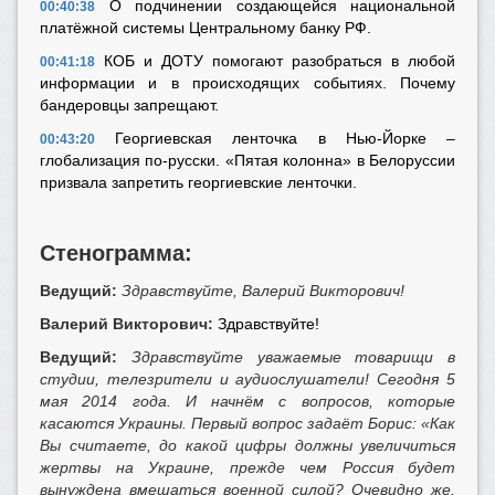
О подчинении создающейся национальной
00:40:38
платёжной системы Центральному банку РФ.
КОБ и ДОТУ помогают разобраться в любой
00:41:18
информации и в происходящих событиях. Почему
бандеровцы запрещают.
Георгиевская ленточка в Нью-Йорке –
00:43:20
глобализация по-русски. «Пятая колонна» в Белоруссии
призвала запретить георгиевские ленточки.
Стенограмма:
Ведущий:
Здравствуйте, Валерий Викторович!
Валерий Викторович:
Здравствуйте!
Ведущий:
Здравствуйте уважаемые товарищи в
студии, телезрители и аудиослушатели! Сегодня 5
мая 2014 года. И начнём с вопросов, которые
касаются Украины. Первый вопрос задаёт Борис:
«Как
Вы считаете, до какой цифры должны увеличиться
жертвы на Украине, прежде чем Россия будет
вынуждена вмешаться военной силой? Очевидно же,