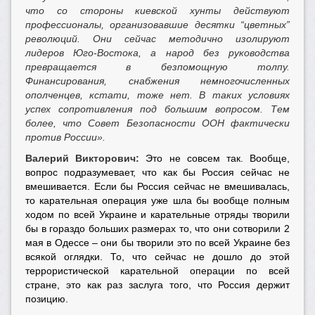
что со стороны киевской хунты действуют
профессионалы, организовавшие десятки “цветных”
революций. Они сейчас методично изолируют
лидеров Юго-Востока, а народ без руководства
превращается в безпомощную толпу.
Финансирования, снабжения немногочисленных
ополченцев, кстати, тоже нет. В таких условиях
успех сопротивления под большим вопросом. Тем
более, что Совет Безопасности ООН фактически
против России».
Валерий Викторович:
Это не совсем так. Вообще,
вопрос подразумевает, что как бы Россия сейчас не
вмешивается. Если бы Россия сейчас не вмешивалась,
то карательная операция уже шла бы вообще полным
ходом по всей Украине и карательные отряды творили
бы в гораздо больших размерах то, что они сотворили 2
мая в Одессе – они бы творили это по всей Украине без
всякой оглядки. То, что сейчас не дошло до этой
террористической карательной операции по всей
стране, это как раз заслуга того, что Россия держит
позицию.