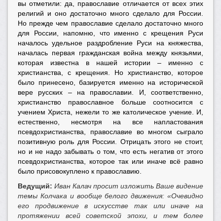
вы отметили: да, православие отличается от всех этих
религий и оно достаточно много сделало для России.
Но прежде чем православие сделало достаточно много
для России, напомню, что именно с крещения Руси
началось удельное раздробление Руси на княжества,
началась первая гражданская война между князьями,
которая известна в нашей истории – именно с
христианства, с крещения. Но христианство, которое
было принесено, базируется именно на исторической
вере русских – на православии. И, соответственно,
христианство православное больше соотносится с
учением Христа, нежели то же католическое учение. И,
естественно, несмотря на все напластования
псевдохристианства, православие во многом сыграло
позитивную роль для России. Отрицать этого не стоит,
но и не надо забывать о том, что есть негатив от этого
псевдохристианства, которое так или иначе всё равно
было присовокуплено к православию.
Ведущий:
Иван Калач просит изложить Ваше видение
темы Колчака и вообще белого движения:
«Очевидно
его продвижение в искусстве так или иначе на
протяжении всей советской эпохи, и тем более