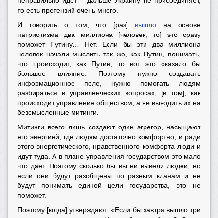
неправильно идёт – дальше Украину не присоединяет,
то есть претензий очень много.
И говорить о том, что [раз]
вышло
на основе
патриотизма два миллиона [человек, то] это сразу
поможет Путину… Нет. Если бы эти два миллиона
человек начали мыслить так же, как Путин, понимать,
что происходит, как Путин, то вот это оказало бы
большое влияние. Поэтому нужно создавать
информационное поле, нужно помогать людям
разбираться в управленческих вопросах, [в том], как
происходит управление обществом, а не выводить их на
безсмысленные митинги.
Митинги всего лишь создают один эгрегор, насыщают
его энергией, где людям достаточно комфортно, и ради
этого энергетического, нравственного комфорта люди и
идут туда. А в плане управления государством это мало
что даёт. Поэтому сколько бы вы ни вывели людей, но
если они будут разобщены по разным кланам и не
будут понимать единой цели государства, это не
поможет.
Поэтому [когда] утверждают: «Если бы завтра вышло три