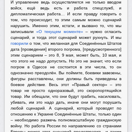
И управление ведь осуществляется не только вводом
войск, ещё ведь есть и работа спецслужб, и
дипломатическая работа… И если правду говорить о
том, что происходит, то этим самым можно сценарий
нарушить. Именно этим, кстати, и вызвано то, что мы
записывали
«О текущем моменте»
– нужно огласить
сценарий, и тогда этот сценарий может рухнуть. И мы
говорили
о том, что желанная для Соединённых Штатов
дата [проведения] второго погрома, [предусмотренного]
этим сценарием – это 8, 9 мая, может быть, 10 мая, и
что этого не надо допустить. Но это не значит, что если
погром в Одессе не состоится в эти числа, то он
однозначно преодолён. Вы поймите, боевики завезены,
фигуры расставлены, они должны быть приведены в
боевое действие. Весь этот «Правый сектор» – это
товар не просто одноразовый, это скоропортящийся
товар. Им обещали, что они будут грабить, насиловать,
убивать, им это надо дать, иначе они могут порушить
любой сценарий. А сценарий, который проводят по
отношению к Украине Соединённые Штаты, только один
– необходимо разжечь полномасштабную гражданскую
войну. Но работа России по направлению со странами
Европы может этот сценарий предотвратить, и таким