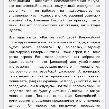
Коломойский – абсолютно несамостоятельная фигура,
это назначенный олигарх, получивший определённое
состояние, и он работает на надгосударственное
управление. Как [писалось в стихотворении] советских
времён? «Ты, Булганин Николай, как прикажут, так и
лай». Так вот Коломойскому как сказали, так и будет
[делать].
Все удивляются: «Как же так? Еврей Коломойский
спонсирует нацистские, антисемитские отряды, которые
будут резать евреев?» Ну, во-первых, Адольф
Шикльгрубер (который Гитлер) – тоже еврей, и он тоже
резал евреев. Есть такое [понятие], как «обрезание
сухих ветвей» – это [делается] для устойчивости
инструмента надгосударственного управления,
построенного на еврейской диаспоре. А во-вторых,
само еврейство сейчас приговорено к уничтожению.
Понимаете, [это] как украинцы: «Народ уничтожаю, но я
перед хозяином выслужусь». Вот так и Коломойский. Он
надеется, что не будет уничтожен. А потом, не так уж
много он знает. Поверьте, то, что знает Коломойский, с
точки зрения управления представляет очень немного
ценности. Он просто как инструмент проведения