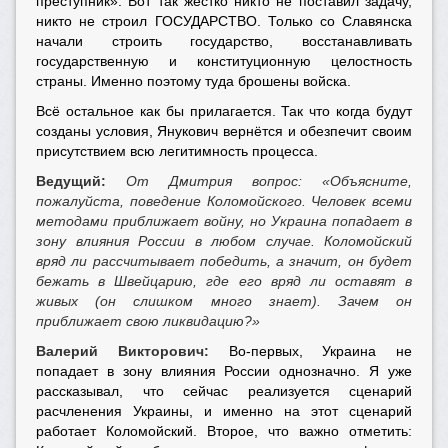
преступник». Вот так жёстко никто не поставил задачу,
никто не строил ГОСУДАРСТВО. Только со Славянска
начали строить государство, восстанавливать
государственную и конституционную целостность
страны. Именно поэтому туда брошены войска.
Всё остальное как бы прилагается. Так что когда будут
созданы условия, Янукович вернётся и обезпечит своим
присутствием всю легитимность процесса.
Ведущий:
От Дмитрия вопрос: «Объясните,
пожалуйста, поведение Коломойского. Человек всеми
методами приближает войну, но Украина попадает в
зону влияния России в любом случае. Коломойский
вряд ли рассчитывает победить, а значит, он будет
бежать в Швейцарию, где его вряд ли оставят в
живых (он слишком много знает). Зачем он
приближает свою ликвидацию?»
Валерий Викторович:
Во-первых, Украина не
попадает в зону влияния России однозначно. Я уже
рассказывал, что сейчас реализуется сценарий
расчленения Украины, и именно на этот сценарий
работает Коломойский. Второе, что важно отметить: