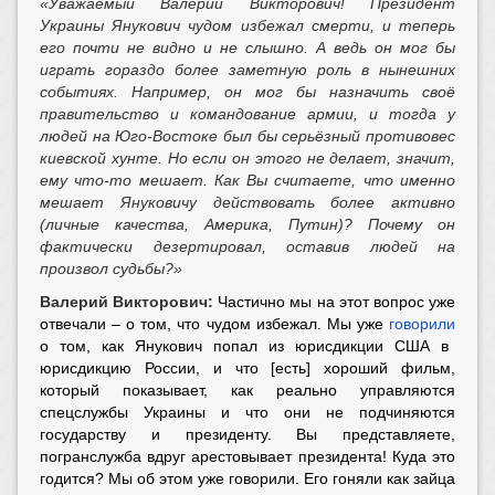
«Уважаемый Валерий Викторович! Президент
Украины Янукович чудом избежал смерти, и теперь
его почти не видно и не слышно. А ведь он мог бы
играть гораздо более заметную роль в нынешних
событиях. Например, он мог бы назначить своё
правительство и командование армии, и тогда у
людей на Юго-Востоке был бы серьёзный противовес
киевской хунте. Но если он этого не делает, значит,
ему что-то мешает. Как Вы считаете, что именно
мешает Януковичу действовать более активно
(личные качества, Америка, Путин)? Почему он
фактически дезертировал, оставив людей на
произвол судьбы?»
Валерий Викторович:
Частично мы на этот вопрос уже
отвечали – о том, что чудом избежал. Мы уже
говорили
о том, как Янукович попал из юрисдикции США в
юрисдикцию России, и что [есть] хороший фильм,
который показывает, как реально управляются
спецслужбы Украины и что они не подчиняются
государству и президенту. Вы представляете,
погранслужба вдруг арестовывает президента! Куда это
годится? Мы об этом уже говорили. Его гоняли как зайца