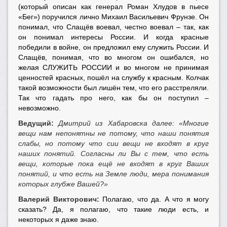
(который описан как генерал Роман Хлудов в пьесе
«Бег») поручился лично Михаил Васильевич Фрунзе. Он
понимал, что Слащёв воевал, честно воевал – так, как
он понимал интересы России. И когда красные
победили в войне, он предложил ему служить России. И
Слащёв, понимая, что во многом он ошибался, но
желая СЛУЖИТЬ РОССИИ и во многом не принимая
ценностей красных, пошёл на службу к красным. Колчак
такой возможности был лишён тем, что его расстреляли.
Так что гадать про него, как бы он поступил –
невозможно.
Ведущий:
Дмитрий из Хабаровска далее:
«Многие
вещи нам непонятны не потому, что наши понятия
слабы, но потому что сии вещи не входят в круг
наших понятий. Согласны ли Вы с тем, что есть
вещи, которые пока ещё не входят в круг Ваших
понятий, и что есть на Земле люди, мера понимания
которых глубже Вашей?»
Валерий Викторович:
Полагаю, что да. А что я могу
сказать? Да, я полагаю, что такие люди есть, и
некоторых я даже знаю.