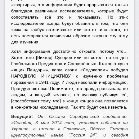
«квартиры», эта информация будет прорываться только
благодаря различным исследователям, которые будут
сопоставлять всё это и показывать. Но этих
исследователей всегда будут обвинять в том, что они
«ежа на глобус натягивают» или что-то типа этого, то
есть постараются всяческим образом закрыть эту тему
для изучения.
Хотя информация достаточно открыта, потому что…
Хотел того [Виктор] Суворов или не хотел, но он для
Глобального Предиктора и Соединённых Штатов открыл
«ящик Пандоры», когда своим «Ледоколом» побудил
НАРОДНУЮ ИНИЦИАТИВУ к изучению проблемы
поражения в 1941 году. И люди накопали информацию.
Правду знают все! Понимаете, эта правда рассыпана по
людям, и каждый человек, по кусочку публикуя её,
[способствует тому, что] в конце концов она появляется
в конкретном исследовании. Так что будет она известна.
Ведущий:
От Оксаны Серебрянской сообщение:
«Сегодня, 3 мая 2014 года, ужасают события на
Украине, а именно в Славянске, Одессе. Смотрю
круглосуточный канал “Россия 24”, и сегодня