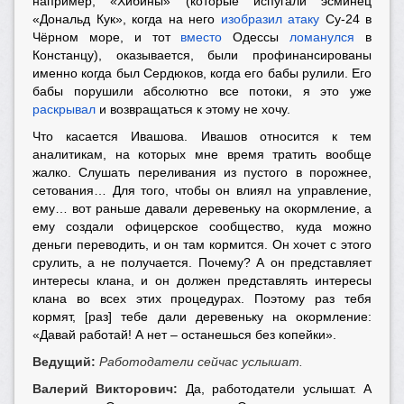
например, «Хибины» (которые испугали эсминец
«Дональд Кук», когда на него
изобразил атаку
Су-24 в
Чёрном море, и тот
вместо
Одессы
ломанулся
в
Констанцу), оказывается, были профинансированы
именно когда был Сердюков, когда его бабы рулили. Его
бабы порушили абсолютно все потоки, я это уже
раскрывал
и возвращаться к этому не хочу.
Что касается Ивашова. Ивашов относится к тем
аналитикам, на которых мне время тратить вообще
жалко. Слушать переливания из пустого в порожнее,
сетования… Для того, чтобы он влиял на управление,
ему… вот раньше давали деревеньку на окормление, а
ему создали офицерское сообщество, куда можно
деньги переводить, и он там кормится. Он хочет с этого
срулить, а не получается. Почему? А он представляет
интересы клана, и он должен представлять интересы
клана во всех этих процедурах. Поэтому раз тебя
кормят, [раз] тебе дали деревеньку на окормление:
«Давай работай! А нет – останешься без копейки».
Ведущий:
Работодатели сейчас услышат.
Валерий Викторович:
Да, работодатели услышат. А