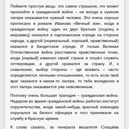
Поймите простую вещь: это самое страшное, что может
произойти в гражданской войне – не всегда в нужном
лагере оказывается нужный человек. Это очень хорошо
прописано в романе Иванова «Вечный зов», когда в
гражданскую войну один из двух братьев (подлец и
мерзавец) оказался в партизанском отряде на стороне
народа, а другой (нормальный, хороший, нравственный)
оказался в бандитском отряде. И только Великая
Отечественная война расставила нравственные точки,
когда [первый] изменил своей стране и пошёл служить
гитлеровцам, а другой сражался за страну. И, к
сожалению, выбор стороны – где воевать – часто
определяется личными отношениями, то есть если твой
враг оказался в каком-то лагере, то тебе вхождение в
этот лагерь оказывается уже невозможным.
Поэтому очень большая трагедия – гражданская война.
Недаром во время гражданской войны работал институт
поручительства, когда какой-нибудь красный командир
поручался за белого офицера и того принимали на
службу в Красную армию.
К слову сказать, за генерала вешателя Слащёва