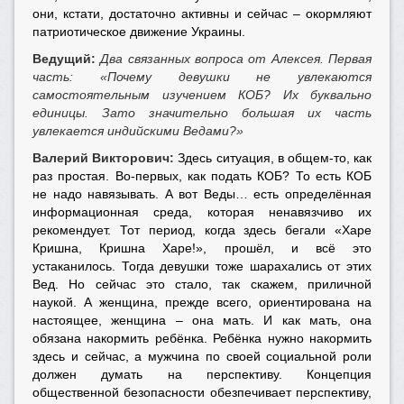
они, кстати, достаточно активны и сейчас – окормляют
патриотическое движение Украины.
Ведущий:
Два связанных вопроса от Алексея. Первая
часть: «Почему девушки не увлекаются
самостоятельным изучением КОБ? Их буквально
единицы. Зато значительно большая их часть
увлекается индийскими Ведами?»
Валерий Викторович:
Здесь ситуация, в общем-то, как
раз простая. Во-первых, как подать КОБ? То есть КОБ
не надо навязывать. А вот Веды… есть определённая
информационная среда, которая ненавязчиво их
рекомендует. Тот период, когда здесь бегали «Харе
Кришна, Кришна Харе!», прошёл, и всё это
устаканилось. Тогда девушки тоже шарахались от этих
Вед. Но сейчас это стало, так скажем, приличной
наукой. А женщина, прежде всего, ориентирована на
настоящее, женщина – она мать. И как мать, она
обязана накормить ребёнка. Ребёнка нужно накормить
здесь и сейчас, а мужчина по своей социальной роли
должен думать на перспективу. Концепция
общественной безопасности обезпечивает перспективу,