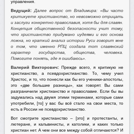
управления.
Ведущий:
Далее вопрос от Владимира: «Вы часто
критикуете христианство, но невозможно отрицать
и заслуги конкретно православия, хотя бы для славян.
Концепция общественной безопасности учит тому,
что христианство придумано иудеями и его основа
ложна, но краткий анализ истории Руси говорит мне
о том, что именно РПЦ создала тот славянский
характер государства, общества, человека.
Помогите понять, где я ошибаюсь».
Валерий Викторович:
Прежде всего, я критикую не
христианство, а псевдохристианство. То, чему учил
Христос, и то, что понесли как бы его ученики-апостолы,
это «две большие разницы», как говорят. Вы сами
разграничили христианство и православие. Если бы вы
задумались над двумя этими терминами, которые сами
употребили, [то] у вас бы всё стало на свои места, то
есть в России не псевдохристианство.
Вот смотрите христианство – [это] и протестанты, и
лютеране, и кальвинисты, и католики, и каких только
христиан нет. А чем они все между собой отличаются? И