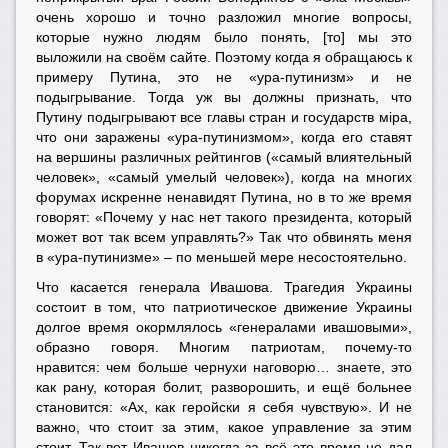
очень хорошо и точно разложил многие вопросы,
которые нужно людям было понять, [то] мы это
выложили на своём сайте. Поэтому когда я обращаюсь к
примеру Путина, это не «ура-путинизм» и не
подыгрывание. Тогда уж вы должны признать, что
Путину подыгрывают все главы стран и государств мiра,
что они заражены «ура-путинизмом», когда его ставят
на вершины различных рейтингов («самый влиятельный
человек», «самый умелый человек»), когда на многих
форумах искренне ненавидят Путина, но в то же время
говорят: «Почему у нас нет такого президента, который
может вот так всем управлять?» Так что обвинять меня
в «ура-путинизме» – по меньшей мере несостоятельно.
Что касается генерала Ивашова. Трагедия Украины
состоит в том, что патриотическое движение Украины
долгое время окормлялось «генералами ивашовыми»,
образно говоря. Многим патриотам, почему-то
нравится: чем больше чернухи наговорю… знаете, это
как рану, которая болит, разворошить, и ещё больнее
становится: «Ах, как геройски я себя чувствую». И не
важно, что стоит за этим, какое управление за этим
стоит. Так вот Ивашов никогда за всё это время не дал