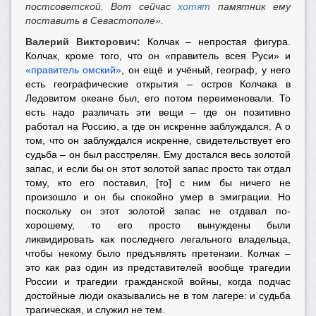
постсоветской. Вот сейчас
хотят
памятник ему
поставить в Севастополе».
Валерий Викторович:
Колчак – непростая фигура.
Колчак, кроме того, что он «правитель всея Руси» и
«правитель омский»
, он ещё и учёный, географ, у него
есть географические открытия – остров Колчака в
Ледовитом океане был, его потом переименовали. То
есть надо различать эти вещи – где он позитивно
работал на Россию, а где он искренне заблуждался. А о
том, что он заблуждался искренне, свидетельствует его
судьба – он был расстрелян. Ему достался весь золотой
запас, и если бы он этот золотой запас просто так отдал
тому, кто его поставил, [то] с ним бы ничего не
произошло и он бы спокойно умер в эмиграции. Но
поскольку он этот золотой запас не отдавал по-
хорошему, то его просто вынуждены были
ликвидировать как последнего легального владельца,
чтобы некому было предъявлять претензии. Колчак –
это как раз один из представителей вообще трагедии
России и трагедии гражданской войны, когда подчас
достойные люди оказывались не в том лагере: и судьба
трагическая, и служил не тем.