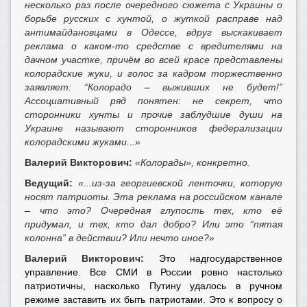
несколько раз после очередного сюжета с Украины о
борьбе русских с хунтой, о жуткой расправе над
антимайдановцами в Одессе, вдруг выскакивает
реклама о каком-то средстве с вредителями на
дачном участке, причём во всей красе представлены
колорадские жуки, и голос за кадром торжественно
заявляет: “Колорадо
–
выживших не будет!”
Ассоциативный ряд понятен: не секрет, что
сторонники хунты и прочие заблудшие души на
Украине называют сторонников федерализации
колорадскими жуками...»
Валерий Викторович:
«Колорады», конкретно.
Ведущий:
«...из-за георгиевской ленточки, которую
носят патриоты. Эта реклама на российском канале
–
что это? Очередная глупость тех, кто её
придумал, и тех, кто дал добро? Или это “пятая
колонна” в действии? Или нечто иное?»
Валерий Викторович:
Это надгосударственное
управление. Все СМИ в России ровно настолько
патриотичны, насколько Путину удалось в ручном
режиме заставить их быть патриотами. Это к вопросу о