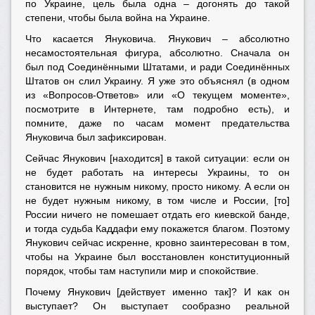
по Украине, цель была одна – догонять до такой
степени, чтобы была война на Украине.
Что касается Януковича. Янукович – абсолютно
несамостоятельная фигура, абсолютно. Сначала он
был под Соединёнными Штатами, и ради Соединённых
Штатов он слил Украину. Я уже это объяснял (в одном
из «Вопросов-Ответов» или «О текущем моменте»,
посмотрите в Интернете, там подробно есть), и
помните, даже по часам момент предательства
Януковича был зафиксирован.
Сейчас Янукович [находится] в такой ситуации: если он
не будет работать на интересы Украины, то он
становится не нужным никому, просто никому. А если он
не будет нужным никому, в том числе и России, [то]
России ничего не помешает отдать его киевской банде,
и тогда судьба Каддафи ему покажется благом. Поэтому
Янукович сейчас искренне, кровно заинтересован в том,
чтобы на Украине был восстановлен конституционный
порядок, чтобы там наступили мир и спокойствие.
Почему Янукович [действует именно так]? И как он
выступает? Он выступает сообразно реальной