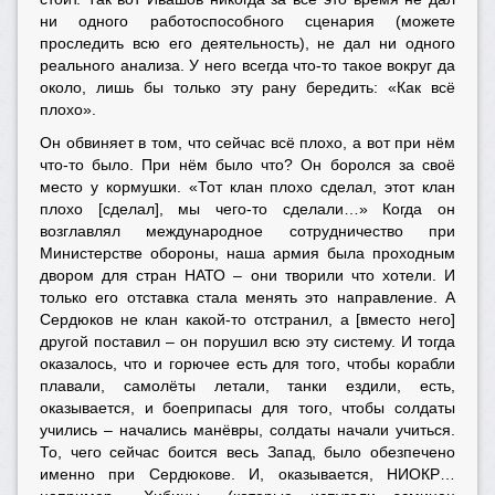
ни одного работоспособного сценария (можете
проследить всю его деятельность), не дал ни одного
реального анализа. У него всегда что-то такое вокруг да
около, лишь бы только эту рану бередить: «Как всё
плохо».
Он обвиняет в том, что сейчас всё плохо, а вот при нём
что-то было. При нём было что? Он боролся за своё
место у кормушки. «Тот клан плохо сделал, этот клан
плохо [сделал], мы чего-то сделали…» Когда он
возглавлял международное сотрудничество при
Министерстве обороны, наша армия была проходным
двором для стран НАТО – они творили что хотели. И
только его отставка стала менять это направление. А
Сердюков не клан какой-то отстранил, а [вместо него]
другой поставил – он порушил всю эту систему. И тогда
оказалось, что и горючее есть для того, чтобы корабли
плавали, самолёты летали, танки ездили, есть,
оказывается, и боеприпасы для того, чтобы солдаты
учились – начались манёвры, солдаты начали учиться.
То, чего сейчас боится весь Запад, было обезпечено
именно при Сердюкове. И, оказывается, НИОКР…