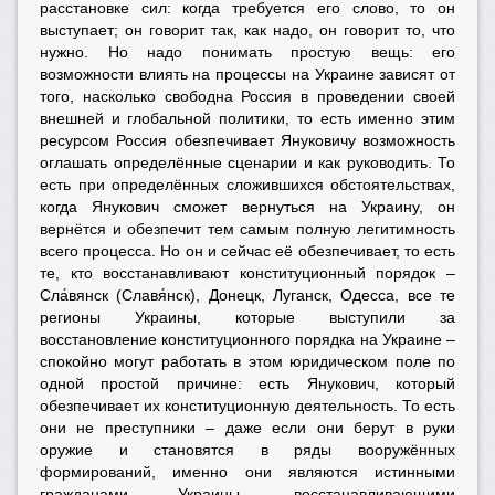
расстановке сил: когда требуется его слово, то он
выступает; он говорит так, как надо, он говорит то, что
нужно. Но надо понимать простую вещь: его
возможности влиять на процессы на Украине зависят от
того, насколько свободна Россия в проведении своей
внешней и глобальной политики, то есть именно этим
ресурсом Россия обезпечивает Януковичу возможность
оглашать определённые сценарии и как руководить. То
есть при определённых сложившихся обстоятельствах,
когда Янукович сможет вернуться на Украину, он
вернётся и обезпечит тем самым полную легитимность
всего процесса. Но он и сейчас её обезпечивает, то есть
те, кто восстанавливают конституционный порядок –
Сла́вянск (Славя́нск), Донецк, Луганск, Одесса, все те
регионы Украины, которые выступили за
восстановление конституционного порядка на Украине –
спокойно могут работать в этом юридическом поле по
одной простой причине: есть Янукович, который
обезпечивает их конституционную деятельность. То есть
они не преступники – даже если они берут в руки
оружие и становятся в ряды вооружённых
формирований, именно они являются истинными
гражданами Украины, восстанавливающими