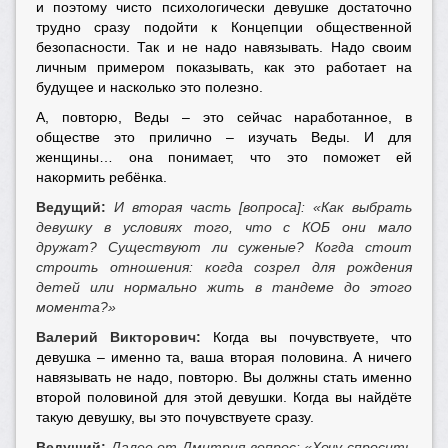
и поэтому чисто психологически девушке достаточно
трудно сразу подойти к Концепции общественной
безопасности. Так и не надо навязывать. Надо своим
личным примером показывать, как это работает на
будущее и насколько это полезно.
А, повторю, Веды – это сейчас наработанное, в
обществе это прилично – изучать Веды. И для
женщины… она понимает, что это поможет ей
накормить ребёнка.
Ведущий:
И вторая часть [вопроса]: «Как выбрать
девушку в условиях того, что с КОБ они мало
дружат? Существуют ли суженые? Когда стоит
строить отношения: когда созрел для рождения
детей или нормально жить в тандеме до этого
момента?»
Валерий Викторович:
Когда вы почувствуете, что
девушка – именно та, ваша вторая половина. А ничего
навязывать не надо, повторю. Вы должны стать именно
второй половиной для этой девушки. Когда вы найдёте
такую девушку, вы это почувствуете сразу.
Ведущий:
Далее от Дмитрия вопрос: «Хочу спросить