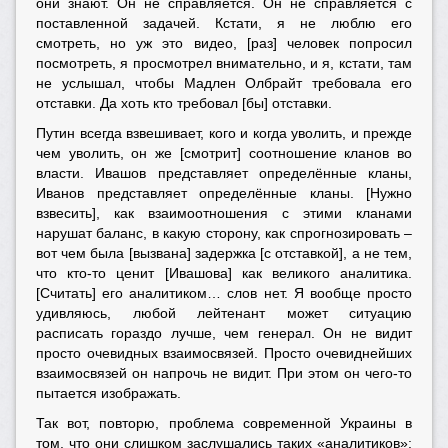
они знают. Он не справляется. Он не справляется с
поставленной задачей. Кстати, я не люблю его
смотреть, но уж это видео, [раз] человек попросил
посмотреть, я просмотрел внимательно, и я, кстати, там
не услышал, чтобы Мадлен Олбрайт требовала его
отставки. Да хоть кто требовал [бы] отставки.
Путин всегда взвешивает, кого и когда уволить, и прежде
чем уволить, он же [смотрит] соотношение кланов во
власти. Ивашов представляет определённые кланы,
Иванов представляет определённые кланы. [Нужно
взвесить], как взаимоотношения с этими кланами
нарушат баланс, в какую сторону, как спрогнозировать –
вот чем была [вызвана] задержка [с отставкой], а не тем,
что кто-то ценит [Ивашова] как великого аналитика.
[Считать] его аналитиком… слов нет. Я вообще просто
удивляюсь, любой лейтенант может ситуацию
расписать гораздо лучше, чем генерал. Он не видит
просто очевидных взаимосвязей. Просто очевиднейших
взаимосвязей он напрочь не видит. При этом он чего-то
пытается изображать.
Так вот, повторю, проблема современной Украины в
том, что они слишком заслушались таких «аналитиков»;