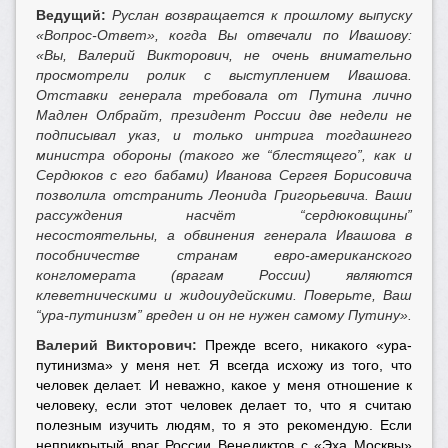
Ведущий:
Руслан возвращается к прошлому выпуску
«Вопрос-Ответ», когда Вы отвечали по Ивашову:
«Вы, Валерий Викторович, не очень внимательно
просмотрели ролик с выступлением Ивашова.
Отставки генерала требовала от Путина лично
Мадлен Олбрайт, президент России две недели не
подписывал указ, и только интрига тогдашнего
министра обороны (такого же “блестящего”, как и
Сердюков с его бабами) Иванова Сергея Борисовича
позволила отстранить Леонида Григорьевича. Ваши
рассуждения насчёт “сердюковщины”
несостоятельны, а обвинения генерала Ивашова в
пособничестве странам евро-американского
конгломерата (врагам России) являются
клеветническими и жидоиудейскими. Поверьте, Ваш
“ура-путинизм” вреден и он не нужен самому Путину».
Валерий Викторович:
Прежде всего, никакого «ура-
путинизма» у меня нет. Я всегда исхожу из того, что
человек делает. И неважно, какое у меня отношение к
человеку, если этот человек делает то, что я считаю
полезным изучить людям, то я это рекомендую. Если
неприкрытый враг России Венедиктов с «Эха Москвы»