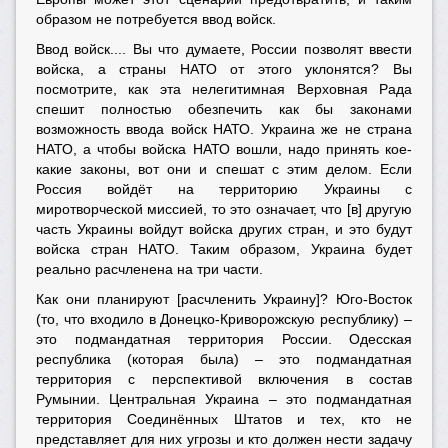
образом не потребуется ввод войск.
Ввод войск.... Вы что думаете, России позволят ввести
войска, а страны НАТО от этого уклонятся? Вы
посмотрите, как эта нелегитимная Верховная Рада
спешит полностью обезпечить как бы законами
возможность ввода войск НАТО. Украина же не страна
НАТО, а чтобы войска НАТО вошли, надо принять кое-
какие законы, вот они и спешат с этим делом. Если
Россия войдёт на территорию Украины с
миротворческой миссией, то это означает, что [в] другую
часть Украины войдут войска других стран, и это будут
войска стран НАТО. Таким образом, Украина будет
реально расчленена на три части.
Как они планируют [расчленить Украину]? Юго-Восток
(то, что входило в Донецко-Криворожскую республику) –
это подмандатная территория России. Одесская
республика (которая была) – это подмандатная
территория с перспективой включения в состав
Румынии. Центральная Украина – это подмандатная
территория Соединённых Штатов и тех, кто не
представляет для них угрозы и кто должен нести задачу