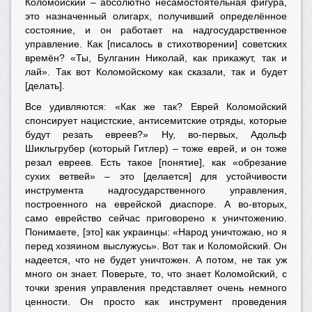
Коломойский – абсолютно несамостоятельная фигура,
это назначенный олигарх, получивший определённое
состояние, и он работает на надгосударственное
управление. Как [писалось в стихотворении] советских
времён? «Ты, Булганин Николай, как прикажут, так и
лай». Так вот Коломойскому как сказали, так и будет
[делать].
Все удивляются: «Как же так? Еврей Коломойский
спонсирует нацистские, антисемитские отряды, которые
будут резать евреев?» Ну, во-первых, Адольф
Шикльгрубер (который Гитлер) – тоже еврей, и он тоже
резал евреев. Есть такое [понятие], как «обрезание
сухих ветвей» – это [делается] для устойчивости
инструмента надгосударственного управления,
построенного на еврейской диаспоре. А во-вторых,
само еврейство сейчас приговорено к уничтожению.
Понимаете, [это] как украинцы: «Народ уничтожаю, но я
перед хозяином выслужусь». Вот так и Коломойский. Он
надеется, что не будет уничтожен. А потом, не так уж
много он знает. Поверьте, то, что знает Коломойский, с
точки зрения управления представляет очень немного
ценности. Он просто как инструмент проведения