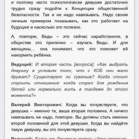
и поэтому чисто психологически девушке достаточно
трудно сразу подойти к Концепции общественной
безопасности. Так и не надо навязывать. Надо своим
личным примером показывать, как это работает на
будущее и насколько это полезно.
А, повторю, Веды – это сейчас наработанное, в
обществе это прилично – изучать Веды. И для
женщины… она понимает, что это поможет ей
накормить ребёнка.
Ведущий:
И вторая часть [вопроса]: «Как выбрать
девушку в условиях того, что с КОБ они мало
дружат? Существуют ли суженые? Когда стоит
строить отношения: когда созрел для рождения
детей или нормально жить в тандеме до этого
момента?»
Валерий Викторович:
Когда вы почувствуете, что
девушка – именно та, ваша вторая половина. А ничего
навязывать не надо, повторю. Вы должны стать именно
второй половиной для этой девушки. Когда вы найдёте
такую девушку, вы это почувствуете сразу.
Ведущий:
Далее от Дмитрия вопрос: «Хочу спросить