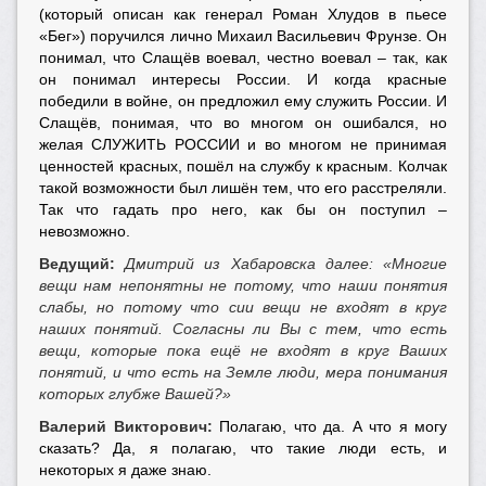
(который описан как генерал Роман Хлудов в пьесе
«Бег») поручился лично Михаил Васильевич Фрунзе. Он
понимал, что Слащёв воевал, честно воевал – так, как
он понимал интересы России. И когда красные
победили в войне, он предложил ему служить России. И
Слащёв, понимая, что во многом он ошибался, но
желая СЛУЖИТЬ РОССИИ и во многом не принимая
ценностей красных, пошёл на службу к красным. Колчак
такой возможности был лишён тем, что его расстреляли.
Так что гадать про него, как бы он поступил –
невозможно.
Ведущий:
Дмитрий из Хабаровска далее:
«Многие
вещи нам непонятны не потому, что наши понятия
слабы, но потому что сии вещи не входят в круг
наших понятий. Согласны ли Вы с тем, что есть
вещи, которые пока ещё не входят в круг Ваших
понятий, и что есть на Земле люди, мера понимания
которых глубже Вашей?»
Валерий Викторович:
Полагаю, что да. А что я могу
сказать? Да, я полагаю, что такие люди есть, и
некоторых я даже знаю.