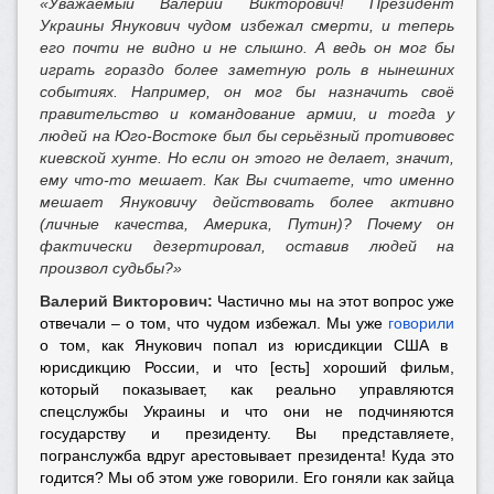
«Уважаемый Валерий Викторович! Президент
Украины Янукович чудом избежал смерти, и теперь
его почти не видно и не слышно. А ведь он мог бы
играть гораздо более заметную роль в нынешних
событиях. Например, он мог бы назначить своё
правительство и командование армии, и тогда у
людей на Юго-Востоке был бы серьёзный противовес
киевской хунте. Но если он этого не делает, значит,
ему что-то мешает. Как Вы считаете, что именно
мешает Януковичу действовать более активно
(личные качества, Америка, Путин)? Почему он
фактически дезертировал, оставив людей на
произвол судьбы?»
Валерий Викторович:
Частично мы на этот вопрос уже
отвечали – о том, что чудом избежал. Мы уже
говорили
о том, как Янукович попал из юрисдикции США в
юрисдикцию России, и что [есть] хороший фильм,
который показывает, как реально управляются
спецслужбы Украины и что они не подчиняются
государству и президенту. Вы представляете,
погранслужба вдруг арестовывает президента! Куда это
годится? Мы об этом уже говорили. Его гоняли как зайца