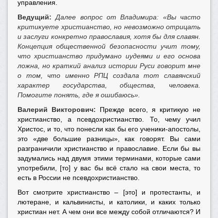
управления.
Ведущий:
Далее вопрос от Владимира: «Вы часто
критикуете христианство, но невозможно отрицать
и заслуги конкретно православия, хотя бы для славян.
Концепция общественной безопасности учит тому,
что христианство придумано иудеями и его основа
ложна, но краткий анализ истории Руси говорит мне
о том, что именно РПЦ создала тот славянский
характер государства, общества, человека.
Помогите понять, где я ошибаюсь».
Валерий Викторович:
Прежде всего, я критикую не
христианство, а псевдохристианство. То, чему учил
Христос, и то, что понесли как бы его ученики-апостолы,
это «две большие разницы», как говорят. Вы сами
разграничили христианство и православие. Если бы вы
задумались над двумя этими терминами, которые сами
употребили, [то] у вас бы всё стало на свои места, то
есть в России не псевдохристианство.
Вот смотрите христианство – [это] и протестанты, и
лютеране, и кальвинисты, и католики, и каких только
христиан нет. А чем они все между собой отличаются? И