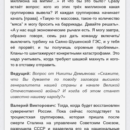
миллиона на митинг…» И что бы это было? Сразу
встаёт вопрос: кого из этих трёх миллионов какая
группировка вывела? И каждая группировка начинает
качать [права]. «Такую-то массовка, такое-то количество
“мяса” я могу бросить на баррикады. Давайте решать».
«А у нас ещё экономические рычаги есть. Я могу завтра,
образно говоря, семь раз дать команду включить/
выключить турбину на Саяно-Шушенской ГЭС, и у тебя
её прорвёт, и ты получишь огромные проблемы».
Кланы-то шантажируют конкретными катастрофами. Это
надо учитывать, когда требуют шашкой махнуть и кого-
то в отставку отправить.
Ведущий:
Вопрос от Никиты Демьянова: «Скажите,
что Вы думаете по поводу заговора высшего
генералитета нашей страны в начале Великой
Отечественной войны? И когда об этом станет
известно нашему народу?»
Валерий Викторович:
Тогда, когда будет восстановлен
суверенитет России. Пока сейчас господствует та
троцкистская группировка, которая пришла после
смерти Сталина на управление Советским Союзом,
разрушила СССР и разделила его на национальные