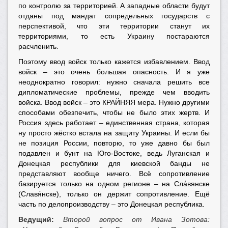
по контролю за территорией. А западные области будут
отданы под мандат сопредельных государств с
перспективой, что эти территории станут их
территориями, то есть Украину постараются
расчленить.
Поэтому ввод войск только кажется избавлением. Ввод
войск – это очень большая опасность. И я уже
неоднократно говорил: нужно сначала решить все
дипломатические проблемы, прежде чем вводить
войска. Ввод войск – это КРАЙНЯЯ мера. Нужно другими
способами обезпечить, чтобы не было этих жертв. И
Россия здесь работает – единственная страна, которая
ну просто жёстко встала на защиту Украины. И если бы
не позиция России, повторю, то уже давно бы был
подавлен и бунт на Юго-Востоке, ведь Луганская и
Донецкая республики для киевской банды не
представляют вообще ничего. Всё сопротивление
базируется только на одном регионе – на Сла́вянске
(Славя́нске), только он держит сопротивление. Ещё
часть по делопроизводству – это Донецкая республика.
Ведущий:
Второй вопрос от Ивана Зотова: