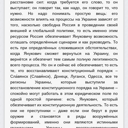
расстановке сил: когда требуется его слово, то он
выступает; он говорит так, как надо, он говорит то, что
нужно. Но надо понимать простую вещь: его
возможности влиять на процессы на Украине зависят от
того, насколько свободна Россия в проведении своей
внешней и глобальной политики, то есть именно этим
ресурсом Россия обезпечивает Януковичу возможность
оглашать определённые сценарии и как руководить. То
есть при определённых сложившихся обстоятельствах,
когда Янукович сможет вернуться на Украину, он
вернётся и обезпечит тем самым полную легитимность
всего процесса. Но он и сейчас её обезпечивает, то есть
те, кто восстанавливают конституционный порядок –
Сла́вянск (Славя́нск), Донецк, Луганск, Одесса, все те
регионы Украины, которые выступили за
восстановление конституционного порядка на Украине –
спокойно могут работать в этом юридическом поле по
одной простой причине: есть Янукович, который
обезпечивает их конституционную деятельность. То есть
они не преступники – даже если они берут в руки
оружие и становятся в ряды вооружённых
формирований, именно они являются истинными
гражданами Украины, восстанавливающими