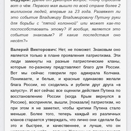
вот о чём. Первого мая вышло по всей стране более 2
миллионов людей, впервые за 23 года. Развяжет ли
это событие Владимиру Владимировичу Путину руки
для борьбы с “пятой колонной” или может как-то
поспособствовать этому? И вообще, является это
событие знаковым? И какие последствия оно
несёт?»
Валерий Викторович:
Нет, не поможет. Знаковым оно
является только в плане проявления патриотизма. Эти
люди замкнуты на разные патриотические кланы,
которые по-разному представляют благо для России.
Вот мы сейчас говорили про адмирала Колчака.
Понимаете, и белые, и красные одинаково желали
блага России, но сходились и рубили друг друга «в
капусту». И вот сейчас все оценили действия Путина по
восстановлению России (когда Крым вернулся в
Россию), восприняли, вышли, [показали] патриотизм, но
при этом я не заметил, чтобы критики Путина стало
меньше. Более того, теперь каждый из различных
кланов старается утверждать, что лично они сделали бы
это и быстрее, и качественнее, и лучше, что он