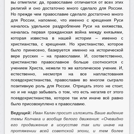
вы отметили: да, православие отличается от всех этих
религий и оно достаточно много сделало для России.
Но прежде чем православие сделало достаточно много
для России, напомню, что именно с крещения Руси
началось удельное раздробление Руси на княжества,
началась первая гражданская война между князьями,
которая известна в нашей истории – именно с
христианства, с крещения. Но христианство, которое
было принесено, базируется именно на исторической
вере русских – на православии. И, соответственно,
христианство православное больше соотносится с
учением Христа, нежели то же католическое учение. И,
естественно, несмотря на все напластования
псевдохристианства, православие во многом сыграло
позитивную роль для России. Отрицать этого не стоит,
но и не надо забывать о том, что есть негатив от этого
псевдохристианства, которое так или иначе всё равно
было присовокуплено к православию.
Ведущий:
Иван Калач просит изложить Ваше видение
темы Колчака и вообще белого движения:
«Очевидно
его продвижение в искусстве так или иначе на
протяжении всей советской эпохи, и тем более