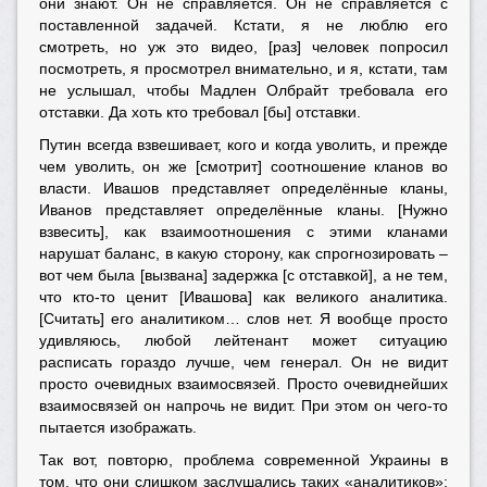
они знают. Он не справляется. Он не справляется с
поставленной задачей. Кстати, я не люблю его
смотреть, но уж это видео, [раз] человек попросил
посмотреть, я просмотрел внимательно, и я, кстати, там
не услышал, чтобы Мадлен Олбрайт требовала его
отставки. Да хоть кто требовал [бы] отставки.
Путин всегда взвешивает, кого и когда уволить, и прежде
чем уволить, он же [смотрит] соотношение кланов во
власти. Ивашов представляет определённые кланы,
Иванов представляет определённые кланы. [Нужно
взвесить], как взаимоотношения с этими кланами
нарушат баланс, в какую сторону, как спрогнозировать –
вот чем была [вызвана] задержка [с отставкой], а не тем,
что кто-то ценит [Ивашова] как великого аналитика.
[Считать] его аналитиком… слов нет. Я вообще просто
удивляюсь, любой лейтенант может ситуацию
расписать гораздо лучше, чем генерал. Он не видит
просто очевидных взаимосвязей. Просто очевиднейших
взаимосвязей он напрочь не видит. При этом он чего-то
пытается изображать.
Так вот, повторю, проблема современной Украины в
том, что они слишком заслушались таких «аналитиков»;