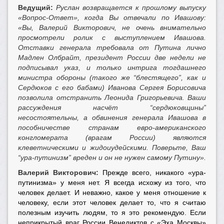
Ведущий:
Руслан возвращается к прошлому выпуску
«Вопрос-Ответ», когда Вы отвечали по Ивашову:
«Вы, Валерий Викторович, не очень внимательно
просмотрели ролик с выступлением Ивашова.
Отставки генерала требовала от Путина лично
Мадлен Олбрайт, президент России две недели не
подписывал указ, и только интрига тогдашнего
министра обороны (такого же “блестящего”, как и
Сердюков с его бабами) Иванова Сергея Борисовича
позволила отстранить Леонида Григорьевича. Ваши
рассуждения насчёт “сердюковщины”
несостоятельны, а обвинения генерала Ивашова в
пособничестве странам евро-американского
конгломерата (врагам России) являются
клеветническими и жидоиудейскими. Поверьте, Ваш
“ура-путинизм” вреден и он не нужен самому Путину».
Валерий Викторович:
Прежде всего, никакого «ура-
путинизма» у меня нет. Я всегда исхожу из того, что
человек делает. И неважно, какое у меня отношение к
человеку, если этот человек делает то, что я считаю
полезным изучить людям, то я это рекомендую. Если
неприкрытый враг России Венедиктов с «Эха Москвы»