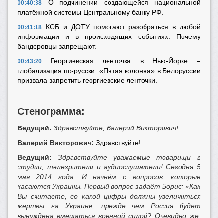
О подчинении создающейся национальной
00:40:38
платёжной системы Центральному банку РФ.
КОБ и ДОТУ помогают разобраться в любой
00:41:18
информации и в происходящих событиях. Почему
бандеровцы запрещают.
Георгиевская ленточка в Нью-Йорке –
00:43:20
глобализация по-русски. «Пятая колонна» в Белоруссии
призвала запретить георгиевские ленточки.
Стенограмма:
Ведущий:
Здравствуйте, Валерий Викторович!
Валерий Викторович:
Здравствуйте!
Ведущий:
Здравствуйте уважаемые товарищи в
студии, телезрители и аудиослушатели! Сегодня 5
мая 2014 года. И начнём с вопросов, которые
касаются Украины. Первый вопрос задаёт Борис:
«Как
Вы считаете, до какой цифры должны увеличиться
жертвы на Украине, прежде чем Россия будет
вынуждена вмешаться военной силой? Очевидно же,