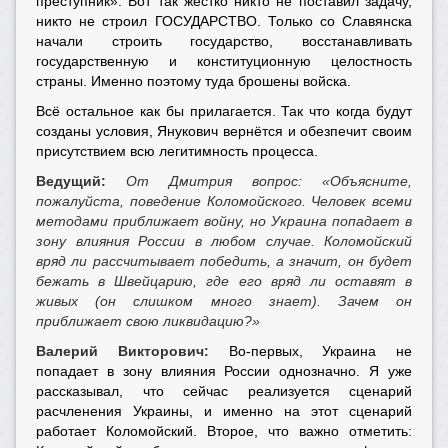
преступник». Вот так жёстко никто не поставил задачу,
никто не строил ГОСУДАРСТВО. Только со Славянска
начали строить государство, восстанавливать
государственную и конституционную целостность
страны. Именно поэтому туда брошены войска.
Всё остальное как бы прилагается. Так что когда будут
созданы условия, Янукович вернётся и обезпечит своим
присутствием всю легитимность процесса.
Ведущий:
От Дмитрия вопрос: «Объясните,
пожалуйста, поведение Коломойского. Человек всеми
методами приближает войну, но Украина попадает в
зону влияния России в любом случае. Коломойский
вряд ли рассчитывает победить, а значит, он будет
бежать в Швейцарию, где его вряд ли оставят в
живых (он слишком много знает). Зачем он
приближает свою ликвидацию?»
Валерий Викторович:
Во-первых, Украина не
попадает в зону влияния России однозначно. Я уже
рассказывал, что сейчас реализуется сценарий
расчленения Украины, и именно на этот сценарий
работает Коломойский. Второе, что важно отметить: