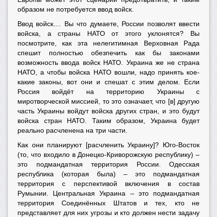
образом не потребуется ввод войск.
Ввод войск.... Вы что думаете, России позволят ввести
войска, а страны НАТО от этого уклонятся? Вы
посмотрите, как эта нелегитимная Верховная Рада
спешит полностью обезпечить как бы законами
возможность ввода войск НАТО. Украина же не страна
НАТО, а чтобы войска НАТО вошли, надо принять кое-
какие законы, вот они и спешат с этим делом. Если
Россия войдёт на территорию Украины с
миротворческой миссией, то это означает, что [в] другую
часть Украины войдут войска других стран, и это будут
войска стран НАТО. Таким образом, Украина будет
реально расчленена на три части.
Как они планируют [расчленить Украину]? Юго-Восток
(то, что входило в Донецко-Криворожскую республику) –
это подмандатная территория России. Одесская
республика (которая была) – это подмандатная
территория с перспективой включения в состав
Румынии. Центральная Украина – это подмандатная
территория Соединённых Штатов и тех, кто не
представляет для них угрозы и кто должен нести задачу