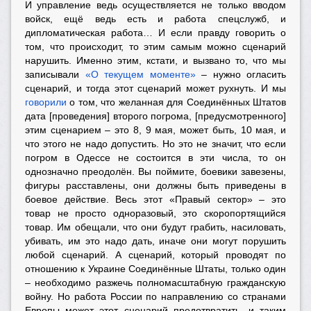
И управление ведь осуществляется не только вводом
войск, ещё ведь есть и работа спецслужб, и
дипломатическая работа… И если правду говорить о
том, что происходит, то этим самым можно сценарий
нарушить. Именно этим, кстати, и вызвано то, что мы
записывали
«О текущем моменте»
– нужно огласить
сценарий, и тогда этот сценарий может рухнуть. И мы
говорили
о том, что желанная для Соединённых Штатов
дата [проведения] второго погрома, [предусмотренного]
этим сценарием – это 8, 9 мая, может быть, 10 мая, и
что этого не надо допустить. Но это не значит, что если
погром в Одессе не состоится в эти числа, то он
однозначно преодолён. Вы поймите, боевики завезены,
фигуры расставлены, они должны быть приведены в
боевое действие. Весь этот «Правый сектор» – это
товар не просто одноразовый, это скоропортящийся
товар. Им обещали, что они будут грабить, насиловать,
убивать, им это надо дать, иначе они могут порушить
любой сценарий. А сценарий, который проводят по
отношению к Украине Соединённые Штаты, только один
– необходимо разжечь полномасштабную гражданскую
войну. Но работа России по направлению со странами
Европы может этот сценарий предотвратить, и таким