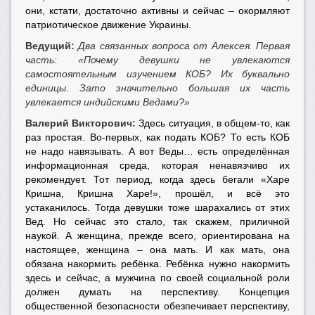
они, кстати, достаточно активны и сейчас – окормляют
патриотическое движение Украины.
Ведущий:
Два связанных вопроса от Алексея. Первая
часть: «Почему девушки не увлекаются
самостоятельным изучением КОБ? Их буквально
единицы. Зато значительно большая их часть
увлекается индийскими Ведами?»
Валерий Викторович:
Здесь ситуация, в общем-то, как
раз простая. Во-первых, как подать КОБ? То есть КОБ
не надо навязывать. А вот Веды… есть определённая
информационная среда, которая ненавязчиво их
рекомендует. Тот период, когда здесь бегали «Харе
Кришна, Кришна Харе!», прошёл, и всё это
устаканилось. Тогда девушки тоже шарахались от этих
Вед. Но сейчас это стало, так скажем, приличной
наукой. А женщина, прежде всего, ориентирована на
настоящее, женщина – она мать. И как мать, она
обязана накормить ребёнка. Ребёнка нужно накормить
здесь и сейчас, а мужчина по своей социальной роли
должен думать на перспективу. Концепция
общественной безопасности обезпечивает перспективу,