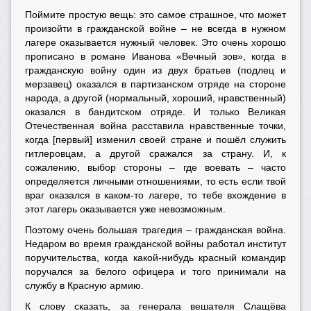
Поймите простую вещь: это самое страшное, что может
произойти в гражданской войне – не всегда в нужном
лагере оказывается нужный человек. Это очень хорошо
прописано в романе Иванова «Вечный зов», когда в
гражданскую войну один из двух братьев (подлец и
мерзавец) оказался в партизанском отряде на стороне
народа, а другой (нормальный, хороший, нравственный)
оказался в бандитском отряде. И только Великая
Отечественная война расставила нравственные точки,
когда [первый] изменил своей стране и пошёл служить
гитлеровцам, а другой сражался за страну. И, к
сожалению, выбор стороны – где воевать – часто
определяется личными отношениями, то есть если твой
враг оказался в каком-то лагере, то тебе вхождение в
этот лагерь оказывается уже невозможным.
Поэтому очень большая трагедия – гражданская война.
Недаром во время гражданской войны работал институт
поручительства, когда какой-нибудь красный командир
поручался за белого офицера и того принимали на
службу в Красную армию.
К слову сказать, за генерала вешателя Слащёва