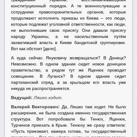
конституционный порядок. А те военнослужащие и
сотрудники правоохранительных органов, которые
продолжают исполнять приказы из Киева – это люди,
которые подлежат уголовной ответственности, как люди,
не выполнившие свою присягу. Они давали присягу
народу Украины, а не насильственным путём
захватившей власть в Киеве бандитской группировке.
Вот как обстоит [дело].
А куда сейчас Януковичу возвращаться? В Донецк?
Невозможно. В одном здании сидит новое донецкое
правительство, а рядом тут же Яценюк проводит
совещание. В Луганск? В одном здании сидит
партизанский отряд, а за крыльцом его власть уже
никуда не распространяется.
Ведущий:
Ляшко ходит.
Валерий Викторович:
Да, Ляшко там ходит. Не было
расширения, не была создана именно государственная
структура. Вот попробовали бы Тенюх, Яценюк,
Турчинов приехать в Крым. Тенюху же сразу ответили:
«Пусть приезжает, камера готова, ты государственный