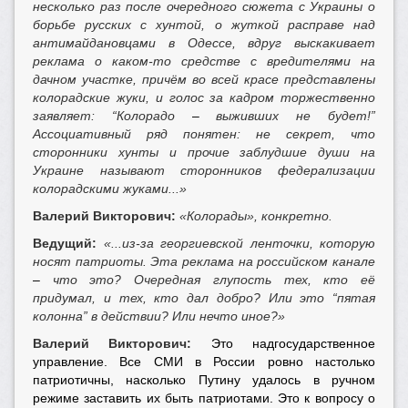
несколько раз после очередного сюжета с Украины о
борьбе русских с хунтой, о жуткой расправе над
антимайдановцами в Одессе, вдруг выскакивает
реклама о каком-то средстве с вредителями на
дачном участке, причём во всей красе представлены
колорадские жуки, и голос за кадром торжественно
заявляет: “Колорадо
–
выживших не будет!”
Ассоциативный ряд понятен: не секрет, что
сторонники хунты и прочие заблудшие души на
Украине называют сторонников федерализации
колорадскими жуками...»
Валерий Викторович:
«Колорады», конкретно.
Ведущий:
«...из-за георгиевской ленточки, которую
носят патриоты. Эта реклама на российском канале
–
что это? Очередная глупость тех, кто её
придумал, и тех, кто дал добро? Или это “пятая
колонна” в действии? Или нечто иное?»
Валерий Викторович:
Это надгосударственное
управление. Все СМИ в России ровно настолько
патриотичны, насколько Путину удалось в ручном
режиме заставить их быть патриотами. Это к вопросу о