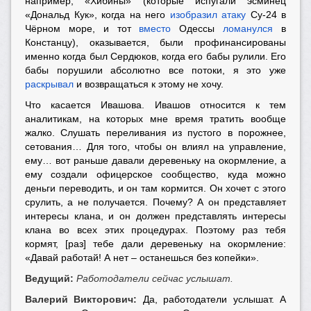
например, «Хибины» (которые испугали эсминец
«Дональд Кук», когда на него
изобразил атаку
Су-24 в
Чёрном море, и тот
вместо
Одессы
ломанулся
в
Констанцу), оказывается, были профинансированы
именно когда был Сердюков, когда его бабы рулили. Его
бабы порушили абсолютно все потоки, я это уже
раскрывал
и возвращаться к этому не хочу.
Что касается Ивашова. Ивашов относится к тем
аналитикам, на которых мне время тратить вообще
жалко. Слушать переливания из пустого в порожнее,
сетования… Для того, чтобы он влиял на управление,
ему… вот раньше давали деревеньку на окормление, а
ему создали офицерское сообщество, куда можно
деньги переводить, и он там кормится. Он хочет с этого
срулить, а не получается. Почему? А он представляет
интересы клана, и он должен представлять интересы
клана во всех этих процедурах. Поэтому раз тебя
кормят, [раз] тебе дали деревеньку на окормление:
«Давай работай! А нет – останешься без копейки».
Ведущий:
Работодатели сейчас услышат.
Валерий Викторович:
Да, работодатели услышат. А