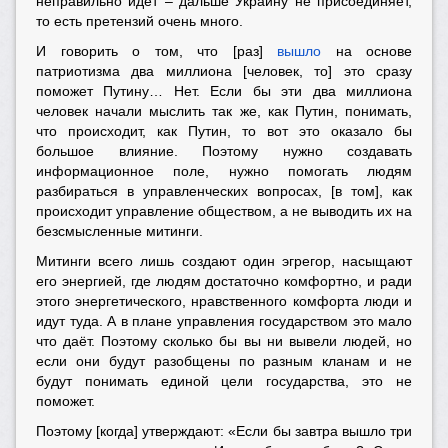
неправильно идёт – дальше Украину не присоединяет,
то есть претензий очень много.
И говорить о том, что [раз]
вышло
на основе
патриотизма два миллиона [человек, то] это сразу
поможет Путину… Нет. Если бы эти два миллиона
человек начали мыслить так же, как Путин, понимать,
что происходит, как Путин, то вот это оказало бы
большое влияние. Поэтому нужно создавать
информационное поле, нужно помогать людям
разбираться в управленческих вопросах, [в том], как
происходит управление обществом, а не выводить их на
безсмысленные митинги.
Митинги всего лишь создают один эгрегор, насыщают
его энергией, где людям достаточно комфортно, и ради
этого энергетического, нравственного комфорта люди и
идут туда. А в плане управления государством это мало
что даёт. Поэтому сколько бы вы ни вывели людей, но
если они будут разобщены по разным кланам и не
будут понимать единой цели государства, это не
поможет.
Поэтому [когда] утверждают: «Если бы завтра вышло три