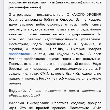
том, что ну выйдет там пять (или сколько-то) миллионов
[на манифестацию]…
Эта реклама – показатель того, С КАКОГО УРОВНЯ
была организована бойня в Одессе. Вы понимаете,
даже заранее побезпокоились о том, чтобы снять
рекламу и в нужное время показать по определённым
каналам, причём каналы весьма государственные. То
есть это реально надгосударственное управление.
Посмотрите, здесь задействованы и Румыния, и
Украина, и Россия, и Польша, и Нигерия, которая
проболталась
о том, что «будем пилить». А если
Нигерия проболталась, значит, знают и все остальные.
Понимаете, это очень и очень серьёзный вопрос. Надо
бороться за информационную независимость страны. К
сожалению, таких СМИ, которые были бы однозначно
патриотичными, в России нет, всё управляется в ручном
режиме.
Ведущий:
А что известно о новом агентстве
«Россия сегодня»?
Валерий Викторович:
Работают, создают, процесс
идёт. Это не простой процесс. Посмотрите «РИА