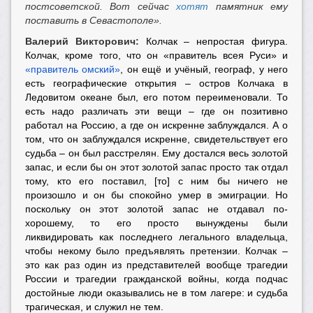
постсоветской. Вот сейчас
хотят
памятник ему
поставить в Севастополе».
Валерий Викторович:
Колчак – непростая фигура.
Колчак, кроме того, что он «правитель всея Руси» и
«правитель омский»
, он ещё и учёный, географ, у него
есть географические открытия – остров Колчака в
Ледовитом океане был, его потом переименовали. То
есть надо различать эти вещи – где он позитивно
работал на Россию, а где он искренне заблуждался. А о
том, что он заблуждался искренне, свидетельствует его
судьба – он был расстрелян. Ему достался весь золотой
запас, и если бы он этот золотой запас просто так отдал
тому, кто его поставил, [то] с ним бы ничего не
произошло и он бы спокойно умер в эмиграции. Но
поскольку он этот золотой запас не отдавал по-
хорошему, то его просто вынуждены были
ликвидировать как последнего легального владельца,
чтобы некому было предъявлять претензии. Колчак –
это как раз один из представителей вообще трагедии
России и трагедии гражданской войны, когда подчас
достойные люди оказывались не в том лагере: и судьба
трагическая, и служил не тем.