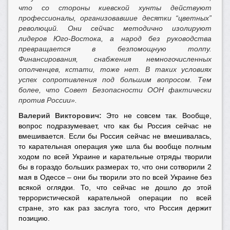
что со стороны киевской хунты действуют
профессионалы, организовавшие десятки “цветных”
революций. Они сейчас методично изолируют
лидеров Юго-Востока, а народ без руководства
превращается в безпомощную толпу.
Финансирования, снабжения немногочисленных
ополченцев, кстати, тоже нет. В таких условиях
успех сопротивления под большим вопросом. Тем
более, что Совет Безопасности ООН фактически
против России».
Валерий Викторович:
Это не совсем так. Вообще,
вопрос подразумевает, что как бы Россия сейчас не
вмешивается. Если бы Россия сейчас не вмешивалась,
то карательная операция уже шла бы вообще полным
ходом по всей Украине и карательные отряды творили
бы в гораздо больших размерах то, что они сотворили 2
мая в Одессе – они бы творили это по всей Украине без
всякой оглядки. То, что сейчас не дошло до этой
террористической карательной операции по всей
стране, это как раз заслуга того, что Россия держит
позицию.