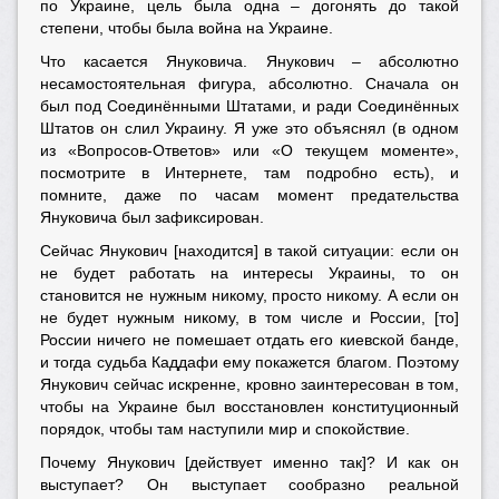
по Украине, цель была одна – догонять до такой
степени, чтобы была война на Украине.
Что касается Януковича. Янукович – абсолютно
несамостоятельная фигура, абсолютно. Сначала он
был под Соединёнными Штатами, и ради Соединённых
Штатов он слил Украину. Я уже это объяснял (в одном
из «Вопросов-Ответов» или «О текущем моменте»,
посмотрите в Интернете, там подробно есть), и
помните, даже по часам момент предательства
Януковича был зафиксирован.
Сейчас Янукович [находится] в такой ситуации: если он
не будет работать на интересы Украины, то он
становится не нужным никому, просто никому. А если он
не будет нужным никому, в том числе и России, [то]
России ничего не помешает отдать его киевской банде,
и тогда судьба Каддафи ему покажется благом. Поэтому
Янукович сейчас искренне, кровно заинтересован в том,
чтобы на Украине был восстановлен конституционный
порядок, чтобы там наступили мир и спокойствие.
Почему Янукович [действует именно так]? И как он
выступает? Он выступает сообразно реальной