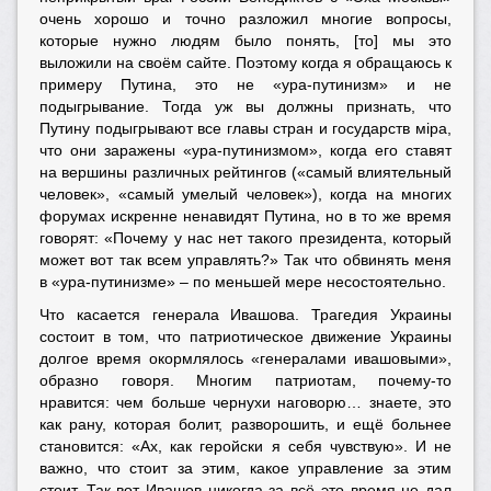
очень хорошо и точно разложил многие вопросы,
которые нужно людям было понять, [то] мы это
выложили на своём сайте. Поэтому когда я обращаюсь к
примеру Путина, это не «ура-путинизм» и не
подыгрывание. Тогда уж вы должны признать, что
Путину подыгрывают все главы стран и государств мiра,
что они заражены «ура-путинизмом», когда его ставят
на вершины различных рейтингов («самый влиятельный
человек», «самый умелый человек»), когда на многих
форумах искренне ненавидят Путина, но в то же время
говорят: «Почему у нас нет такого президента, который
может вот так всем управлять?» Так что обвинять меня
в «ура-путинизме» – по меньшей мере несостоятельно.
Что касается генерала Ивашова. Трагедия Украины
состоит в том, что патриотическое движение Украины
долгое время окормлялось «генералами ивашовыми»,
образно говоря. Многим патриотам, почему-то
нравится: чем больше чернухи наговорю… знаете, это
как рану, которая болит, разворошить, и ещё больнее
становится: «Ах, как геройски я себя чувствую». И не
важно, что стоит за этим, какое управление за этим
стоит. Так вот Ивашов никогда за всё это время не дал