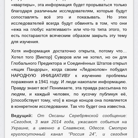
«квартиры», эта информация будет прорываться только
благодаря различным исследователям, которые будут
сопоставлять всё это и показывать. Но этих
исследователей всегда будут обвинять в том, что они
«ежа на глобус натягивают» или что-то типа этого, то
есть постараются всяческим образом закрыть эту тему
для изучения.
Хотя информация достаточно открыта, потому что…
Хотел того [Виктор] Суворов или не хотел, но он для
Глобального Предиктора и Соединённых Штатов открыл
«ящик Пандоры», когда своим «Ледоколом» побудил
НАРОДНУЮ ИНИЦИАТИВУ к изучению проблемы
поражения в 1941 году. И люди накопали информацию.
Правду знают все! Понимаете, эта правда рассыпана по
людям, и каждый человек, по кусочку публикуя её,
[способствует тому, что] в конце концов она появляется
в конкретном исследовании. Так что будет она известна.
Ведущий:
От Оксаны Серебрянской сообщение:
«Сегодня, 3 мая 2014 года, ужасают события на
Украине, а именно в Славянске, Одессе. Смотрю
круглосуточный канал “Россия 24”, и сегодня