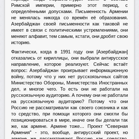
Римской империи, примерно этот период, с
определёнными допусками. Письменность Армении
не менялась никогда со времён её образования.
Азербайджан своей письменности как таковой не
имеет в связи с политическими устремлениями, они
меняют алфавит, тем самым, кстати, они дробят свою
историю.
Фактически, когда в 1991 году они [Азербайджан]
отказались от кириллицы, они выбрали антирусское
направление, которое реализуют. Сейчас встаёт
вопрос: Азербайджан проигрывает информационную
войну, потому что у них нет русскоязычных сайтов
Министерство Обороны, Министерства Иностранных
дел, и многое чего. То есть они не работали на
русскоязычную аудиторию. А почему они не работали
на русскоязычную аудиторию? Потому что они
Россию не рассматривали как своего союзника и как
то средство, при помощи которого они смогли бы
позиционироваться в мире, иначе они бы делали так
же, как армяне. Армяне тоже… Проект “Северная
Армения” - это, вообще, антирусский проект, но
армяне же рассматривают Россию как средство.