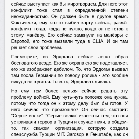
сейчас выступает как бы миротворцем. Для него этот
конфликт тоже стал в определённой степени
неожиданностью. Он должен быть в другое время.
Фактически, ему кто-то выбил карту сейчас, разжёг
конфликт тогда, когда не нужно, когда он не готов к
этому манёвру. Его сейчас замкнули на манёвры с
Европой, его тоже вызвали туда в США. И он там
решает свои проблемы.
Посмотрите, из Эрдогана сейчас лепят образ
бесноватого везде. Его же охрана его же подставляет,
его же изображает дебилом. То, что Эрдоган вызвал
там посла Германии по поводу ролика - это вообще
никуда не годится. То есть, Эрдогана сливают.
Но ему тем более нельзя сейчас решать эту
проблему войной. Ему чуть-чуть попозже она нужна,
потому что тогда он к этому делу был бы готов. У
него сейчас что произошло? Он сейчас смотрит:
“Серые волки”. “Серые волки” известны тем, что они
устраивали террор в Турции и соучастники, в общем-
то, так скажем, организация, которую создала
спецслужба Турции MIT. Заговор в Генштабе, как он