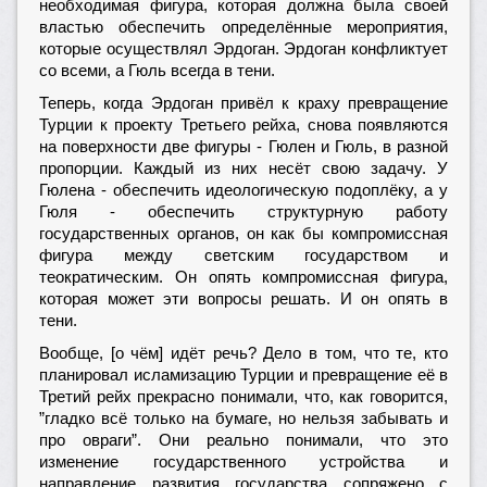
необходимая фигура, которая должна была своей
властью обеспечить определённые мероприятия,
которые осуществлял Эрдоган. Эрдоган конфликтует
со всеми, а Гюль всегда в тени.
Теперь, когда Эрдоган привёл к краху превращение
Турции к проекту Третьего рейха, снова появляются
на поверхности две фигуры - Гюлен и Гюль, в разной
пропорции. Каждый из них несёт свою задачу. У
Гюлена - обеспечить идеологическую подоплёку, а у
Гюля - обеспечить структурную работу
государственных органов, он как бы компромиссная
фигура между светским государством и
теократическим. Он опять компромиссная фигура,
которая может эти вопросы решать. И он опять в
тени.
Вообще, [о чём] идёт речь? Дело в том, что те, кто
планировал исламизацию Турции и превращение её в
Третий рейх прекрасно понимали, что, как говорится,
”гладко всё только на бумаге, но нельзя забывать и
про овраги”. Они реально понимали, что это
изменение государственного устройства и
направление развития государства сопряжено с