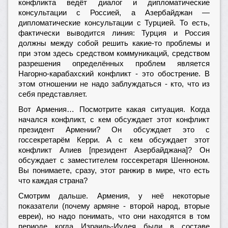
конфликта ведёт диалог и дипломатические
консультации с Россией, а Азербайджан —
дипломатические консультации с Турцией. То есть,
фактически выводится линия: Турция и Россия
должны между собой решить какие-то проблемы и
при этом здесь средством коммуникаций, средством
разрешения определённых проблем является
Нагорно-карабахский конфликт - это обострение. В
этом отношении не надо заблуждаться - кто, что из
себя представляет.
Вот Армения… Посмотрите какая ситуация. Когда
начался конфликт, с кем обсуждает этот конфликт
президент Армении? Он обсуждает это с
госсекретарём Керри. А с кем обсуждает этот
конфликт Алиев [президент Азербайджана]? Он
обсуждает с заместителем госсекретаря Шенноном.
Вы понимаете, сразу, этот ранжир в мире, что есть
что каждая страна?
Смотрим дальше. Армения, у неё некоторые
показатели (почему армяне - второй народ, вторые
евреи), но надо понимать, что они находятся в том
периоде когда Израиль-Иудея были в составе