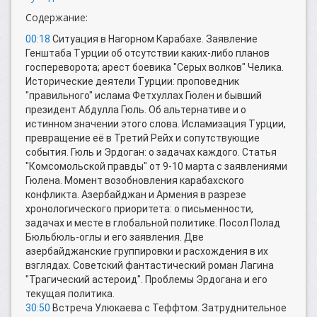
Содержание:
00:18
Ситуация в Нагорном Карабахе. Заявление
Генштаба Турции об отсутствии каких-либо планов
госпереворота; арест боевика "Серых волков" Челика.
Исторические деятели Турции: проповедник
"правильного" ислама Фетхуллах Гюлен и бывший
президент Абдулла Гюль. Об альтернативе и о
истинном значении этого слова. Исламизация Турции,
превращение её в Третий Рейх и сопутствующие
события. Гюль и Эрдоган: о задачах каждого. Статья
"Комсомольской правды" от 9-10 марта с заявлениями
Гюлена. Момент возобновления карабахского
конфликта. Азербайджан и Армения в разрезе
хронологического приоритета: о письменности,
задачах и месте в глобальной политике. Посол Полад
Бюльбюль-оглы и его заявления. Две
азербайджанские группировки и расхождения в их
взглядах. Советский фантастический роман Лагина
"Трагический астероид". Проблемы Эрдогана и его
текущая политика.
30:50
Встреча Улюкаева с Теффтом. Затруднительное