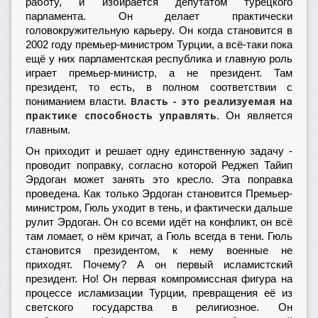
работу, и избирается депутатом турецкого
парламента. Он делает практически
головокружительную карьеру. Он когда становится в
2002 году премьер-министром Турции, а всё-таки пока
ещё у них парламентская республика и главную роль
играет премьер-министр, а не президент. Там
президент, то есть, в полном соответствии с
Власть - это реализуемая на
пониманием власти.
практике способность управлять
. Он является
главным.
Он приходит и решает одну единственную задачу -
проводит поправку, согласно которой Реджеп Тайип
Эрдоган может занять это кресло. Эта поправка
проведена. Как только Эрдоган становится Премьер-
министром, Гюль уходит в тень, и фактически дальше
рулит Эрдоган. Он со всеми идёт на конфликт, он всё
там ломает, о нём кричат, а Гюль всегда в тени. Гюль
становится президентом, к нему военные не
приходят. Почему? А он первый исламистский
президент. Но! Он первая компромиссная фигура на
процессе исламизации Турции, превращения её из
светского государства в религиозное. Он