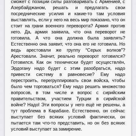
сможет с позиции силы разговаривать с Арменией, с
Азербайджаном, решать и предлагать свои
посреднические усилия и какие-то там условия
выставлять, если у него на весь мир показано, что он
стоит на грани военного переворота? Армия против
него. Да, армия заявила, что она переворот не
готовила. А что она должна была заявлять?
Естественно она заявит, что она его не готовила. Но
ведь арестовали же группу “Серых волков”?
Арестовали. Значит, реально переворот готовился?
Готовился. Как он технически будет осуществлён,
Эрдогану надо будет с этим разобраться, надо
привести систему в равновесие? Ему надо
перестроить, перегруппировать свои войска, чтобы
было чем торговаться? Ему надо решить множество
вопросов, в том числе и вопрос с сирийским
правительством, участием Турции в сирийской
войне? Надо! Эти вопросы у него ещё не решены, а
тут проблема в Карабахе. Естественно, он сейчас
выступает без всяких условий фактически, он
пытается там что-то представить, но он без всяких
условий выступает за замирение.