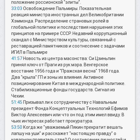
положение россионской "элиты".
33:03
Освобождение Пальмиры. Показательная
реакция министра иностранных дел Великобритании
Хэммонда. Распределение страновых ролей в
глобальной политике и последствия нарушения этих
принципов на примере СССР. Недавний коррупционный
скандал с Министерством культуры, связанный с
реставрацией памятников и соотнесение с задачами
ИГИЛ в Пальмире
41:57
Новость из центра масонства: Си Цзиньпин
принял ключ от Праги из рук мэра. Венгерское
восстание 1956 года и "Пражская весна" 1968 года.
Два "крыла" ГП и зоны их влияния. Активное
позиционирование Китая в международной политике.
Стабилизационные фонды государств. Сигнал из
Чехии.
51:45
Призывал ли к сотрудничеству с Навальным
президент Фонда Концептуальных Технологий Ефимов
Виктор Алексеевич или что он под этим имел ввиду. В
чьих интересах работает прокуратура.
53:50
Когда же "уважаемый Пякин прекратит вешать
лапшу на уши" и расскажет "настоящую правду" о
коварном правительстве? О соотнесении личностей и