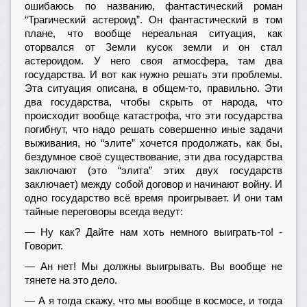
ошибаюсь по названию, фантастический роман
“Трагический астероид”. Он фантастический в том
плане, что вообще нереальная ситуация, как
оторвался от Земли кусок земли и он стал
астероидом. У него своя атмосфера, там два
государства. И вот как нужно решать эти проблемы.
Эта ситуация описана, в общем-то, правильно. Эти
два государства, чтобы скрыть от народа, что
происходит вообще катастрофа, что эти государства
погибнут, что надо решать совершенно иные задачи
выживания, но “элите” хочется продолжать, как бы,
бездумное своё существование, эти два государства
заключают (это “элита” этих двух государств
заключает) между собой договор и начинают войну. И
одно государство всё время проигрывает. И они там
тайные переговоры всегда ведут:
— Ну как? Дайте нам хоть немного выиграть-то! -
Говорит.
— Ан нет! Мы должны выигрывать. Вы вообще не
тянете на это дело.
— А я тогда скажу, что мы вообще в космосе, и тогда