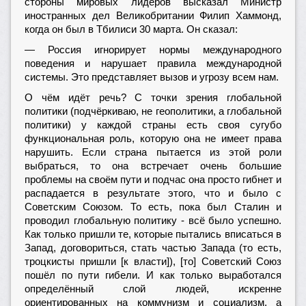
стороны мировых лидеров высказал Министр
иностранных дел Великобритании Филип Хаммонд,
когда он был в Тбилиси 30 марта. Он сказал:
— Россия игнорирует нормы международного
поведения и нарушает правила международной
системы. Это представляет вызов и угрозу всем нам.
О чём идёт речь? С точки зрения глобальной
политики (подчёркиваю, не геополитики, а глобальной
политики) у каждой страны есть своя сугубо
функциональная роль, которую она не имеет права
нарушить. Если страна пытается из этой роли
выбраться, то она встречает очень большие
проблемы на своём пути и подчас она просто гибнет и
распадается в результате этого, что и было с
Советским Союзом. То есть, пока был Сталин и
проводил глобальную политику - всё было успешно.
Как только пришли те, которые пытались вписаться в
Запад, договориться, стать частью Запада (то есть,
троцкисты пришли [к власти]), [то] Советский Союз
пошёл по пути гибели. И как только выработался
определённый слой людей, искренне
ориентированных на коммунизм и социализм, а