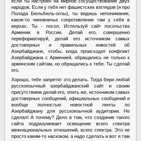
если ты настроен на мирное сосуществование двух
народов. Если у тебя нет фашистских взглядов (я про
Полада Бюльбюль-оглы), ты видишь непонимание,
какое-то чиновничье сопротивление там у себя в
верхах. Ты - посол. Используй сайт посольства
Армении в России. Делай его, совершенно
переформатируй, делай его источником самых
достоверных и правильных новостей об
Азербайджане, чтобы, когда происходит конфликт
Азербайджана с Арменией, обращались не только к
армянским сайтам, но обращались к тебе. Ты сделай
его.
Хорошо, тебе запретят это делать. Тогда бери любой
русскоязычный азербайджанский сайт и своим
присутствием делай его, опять же, источником самых
достоверных сообщений, официальных сообщений и
вообще полностью новостной ленты по
Азербайджану для русскоязычной аудитории. Не
сделал! А почему? Дело в том, что создание такого
сайта подразумевает освещение всего спектра
межнациональных отношений, всего спектра. Это не
просто каким-то наскоком, а надо сделать и вот я там