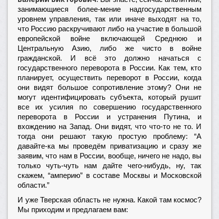
занимающиеся более-мение надгосударственным
уровнем управления, так или иначе выходят на то,
что Россию раскручивают либо на участие в большой
европейской войне включающей Среднюю и
Центральную Азию, либо же чисто в войне
гражданской. И всё это должно начаться с
государственного переворота в России. Как тем, кто
планирует, осуществить переворот в России, когда
они видят большое сопротивление этому? Они не
могут идентифицировать субъекта, который рушит
все их усилия по совершению государственного
переворота в России и устранения Путина, и
вхождению на Запад. Они видят, что что-то не то. И
тогда они решают такую простую проблему: “А
давайте-ка мы проведём приватизацию и сразу же
заявим, что нам в России, вообще, ничего не надо, вы
только чуть-чуть нам дайте чего-нибудь, ну, так
скажем, “амперию” в составе Москвы и Московской
области.”
И уже Тверская область не нужна. Какой там космос?
Мы приходим и предлагаем вам: