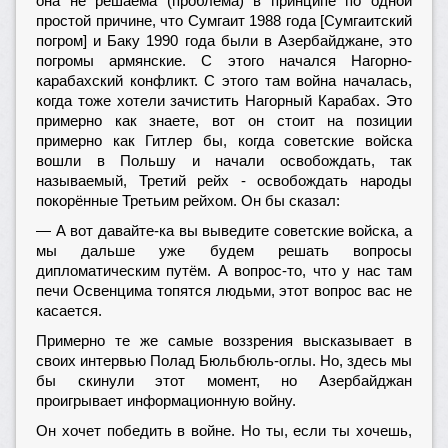
она не решаема (проблема) в принципе по одной
простой причине, что Сумгаит 1988 года [Сумгаитский
погром] и Баку 1990 года были в Азербайджане, это
погромы армянские. С этого начался Нагорно-
карабахский конфликт. С этого там война началась,
когда тоже хотели зачистить Нагорный Карабах. Это
примерно как знаете, вот он стоит на позиции
примерно как Гитлер бы, когда советские войска
вошли в Польшу и начали освобождать, так
называемый, Третий рейх - освобождать народы
покорённые Третьим рейхом. Он бы сказал:
— А вот давайте-ка вы выведите советские войска, а
мы дальше уже будем решать вопросы
дипломатическим путём. А вопрос-то, что у нас там
печи Освенцима топятся людьми, этот вопрос вас не
касается.
Примерно те же самые воззрения высказывает в
своих интервью Полад Бюльбюль-оглы. Но, здесь мы
бы скинули этот момент, но Азербайджан
проигрывает информационную войну.
Он хочет победить в войне. Но ты, если ты хочешь,