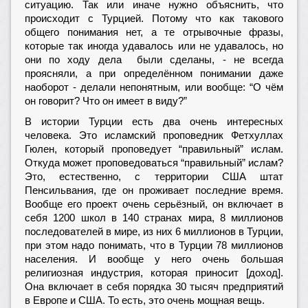
ситуацию. Так или иначе нужно объяснить, что
происходит с Турцией. Потому что как такового
общего понимания нет, а те отрывочные фразы,
которые так иногда удавалось или не удавалось, но
они по ходу дела были сделаны, - не всегда
проясняли, а при определённом понимании даже
наоборот - делали непонятным, или вообще: “О чём
он говорит? Что он имеет в виду?”
В истории Турции есть два очень интересных
человека. Это исламский проповедник Фетхуллах
Гюлен, который проповедует “правильный” ислам.
Откуда может проповедоваться “правильный” ислам?
Это, естественно, с территории США штат
Пенсильвания, где он проживает последние время.
Вообще его проект очень серьёзный, он включает в
себя 1200 школ в 140 странах мира, 8 миллионов
последователей в мире, из них 6 миллионов в Турции,
при этом надо понимать, что в Турции 78 миллионов
населения. И вообще у него очень большая
религиозная индустрия, которая приносит [доход].
Она включает в себя порядка 30 тысяч предприятий
в Европе и США. То есть, это очень мощная вещь.