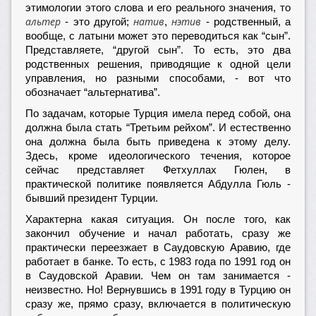
этимологии этого слова и его реального значения, то
альтер
натив
нэтив
- это другой;
,
- родственный, а
вообще, с латыни может это переводиться как “сын”.
Представляете, “другой сын”. То есть, это два
родственных решения, приводящие к одной цели
управления, но разными способами, - вот что
обозначает “альтернатива”.
По задачам, которые Турция имела перед собой, она
должна была стать “Третьим рейхом”. И естественно
она должна была быть приведена к этому делу.
Здесь, кроме идеологического течения, которое
сейчас представляет Фетхуллах Гюлен, в
практической политике появляется Абдулла Гюль -
бывший президент Турции.
Характерна какая ситуация. Он после того, как
закончил обучение и начал работать, сразу же
практически переезжает в Саудовскую Аравию, где
работает в банке. То есть, с 1983 года по 1991 год он
в Саудовской Аравии. Чем он там занимается -
неизвестно. Но! Вернувшись в 1991 году в Турцию он
сразу же, прямо сразу, включается в политическую