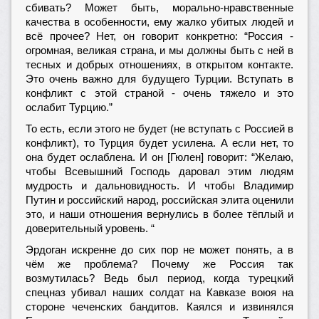
сбивать? Может быть, морально-нравственные
качества в особенности, ему жалко убитых людей и
всё прочее? Нет, он говорит конкретно: “Россия -
огромная, великая страна, и мы должны быть с ней в
тесных и добрых отношениях, в открытом контакте.
Это очень важно для будущего Турции. Вступать в
конфликт с этой страной - очень тяжело и это
ослабит Турцию.”
То есть, если этого не будет (не вступать с Россией в
конфликт), то Турция будет усилена. А если нет, то
она будет ослаблена. И он [Гюлен] говорит: “Желаю,
чтобы Всевышний Господь даровал этим людям
мудрость и дальновидность. И чтобы Владимир
Путин и российский народ, российская элита оценили
это, и наши отношения вернулись в более тёплый и
доверительный уровень. “
Эрдоган искренне до сих пор не может понять, а в
чём же проблема? Почему же Россия так
возмутилась? Ведь был период, когда турецкий
спецназ убивал наших солдат на Кавказе воюя на
стороне чеченских бандитов. Каялся и извинялся