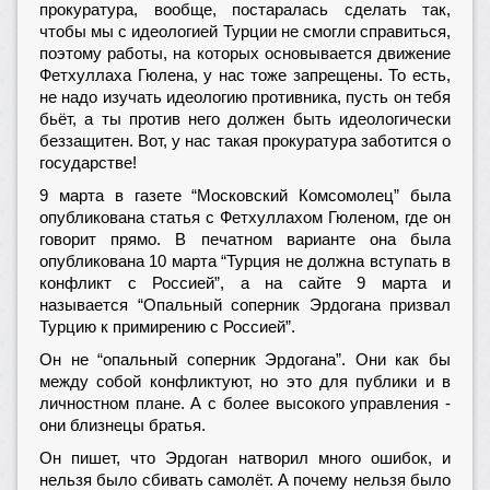
прокуратура, вообще, постаралась сделать так,
чтобы мы с идеологией Турции не смогли справиться,
поэтому работы, на которых основывается движение
Фетхуллаха Гюлена, у нас тоже запрещены. То есть,
не надо изучать идеологию противника, пусть он тебя
бьёт, а ты против него должен быть идеологически
беззащитен. Вот, у нас такая прокуратура заботится о
государстве!
9 марта в газете “Московский Комсомолец” была
опубликована статья с Фетхуллахом Гюленом, где он
говорит прямо. В печатном варианте она была
опубликована 10 марта “Турция не должна вступать в
конфликт с Россией”, а на сайте 9 марта и
называется “Опальный соперник Эрдогана призвал
Турцию к примирению с Россией”.
Он не “опальный соперник Эрдогана”. Они как бы
между собой конфликтуют, но это для публики и в
личностном плане. А с более высокого управления -
они близнецы братья.
Он пишет, что Эрдоган натворил много ошибок, и
нельзя было сбивать самолёт. А почему нельзя было