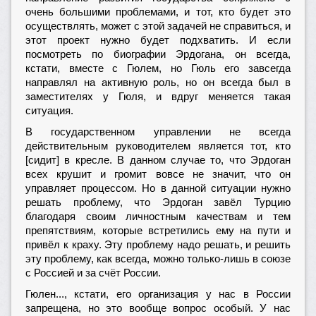
очень большими проблемами, и тот, кто будет это
осуществлять, может с этой задачей не справиться, и
этот проект нужно будет подхватить. И если
посмотреть по биографии Эрдогана, он всегда,
кстати, вместе с Гюлем, но Гюль его завсегда
направлял на активную роль, но он всегда был в
заместителях у Гюля, и вдруг меняется такая
ситуация.
В государственном управлении не всегда
действительным руководителем является тот, кто
[сидит] в кресле. В данном случае то, что Эрдоган
всех крушит и громит вовсе не значит, что он
управляет процессом. Но в данной ситуации нужно
решать проблему, что Эрдоган завёл Турцию
благодаря своим личностным качествам и тем
препятствиям, которые встретились ему на пути и
привёл к краху. Эту проблему надо решать, и решить
эту проблему, как всегда, можно только-лишь в союзе
с Россией и за счёт России.
Гюлен..., кстати, его организация у нас в России
запрещена, но это вообще вопрос особый. У нас