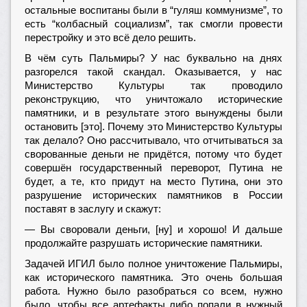
остальные воспитаны были в “гуляш коммунизме”, то
есть “колбасный социализм”, так смогли провести
перестройку и это всё дело решить.
В чём суть Пальмиры? У нас буквально на днях
разгорелся такой скандал. Оказывается, у нас
Министерство Культуры так проводило
реконструкцию, что уничтожало исторические
памятники, и в результате этого вынуждены были
остановить [это]. Почему это Министерство Культуры
так делало? Оно рассчитывало, что отчитываться за
сворованные деньги не придётся, потому что будет
совершён государственный переворот, Путина не
будет, а те, кто придут на место Путина, они это
разрушение исторических памятников в России
поставят в заслугу и скажут:
— Вы своровали деньги, [ну] и хорошо! И дальше
продолжайте разрушать исторические памятники.
Задачей ИГИЛ было полное уничтожение Пальмиры,
как исторического памятника. Это очень большая
работа. Нужно было разобраться со всем, нужно
было, чтобы все артефакты либо попали в нужный