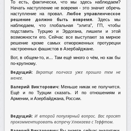
То есть, фактически, что мы здесь наблюдаем?
Начать наступление не вовремя - это значит обречь
Любое управленческое
наступление на провал.
решение должно быть вовремя.
Здесь мы
наблюдаем, что глобальная “элита”, ГП, чтобы
подставить Турцию и Эрдогана, лишили и этой
возможности его. Сейчас все выступают за мирное
решение кроме самых отмороженных протурецки
настроенных фашистов в Азербайджане.
Вот, в общем-то, и… Там ещё много о чём, но как бы
по-крупному.
Ведущий:
Вкратце полчаса уже прошло тем не
менее.
Валерий Викторович:
Меньше никак не получится.
Ещё и по Турции сказать. И по отношениям и
Армении, и Азербайджана, России.
Ведущий:
И второй популярный вопрос. Вас просят
прокомментировать встречу Улюкаева с Теффтом.
Валерий Викторович:
Вы знаете, сейчас аналитики,