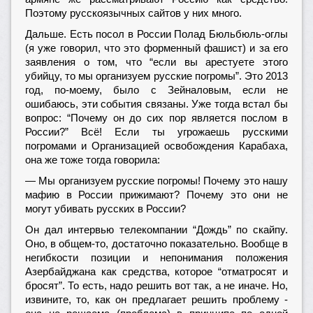
Поэтому русскоязычных сайтов у них много.
Дальше. Есть посол в России Полад Бюльбюль-оглы
(я уже говорил, что это форменный фашист) и за его
заявления о том, что “если вы арестуете этого
убийцу, то мы организуем русские погромы”. Это 2013
год, по-моему, было с Зейналовым, если не
ошибаюсь, эти события связаны. Уже тогда встал бы
вопрос: “Почему он до сих пор является послом в
России?” Всё! Если ты угрожаешь русскими
погромами и Организацией освобождения Карабаха,
она же тоже тогда говорила:
— Мы организуем русские погромы! Почему это нашу
мафию в России прижимают? Почему это они не
могут убивать русских в России?
Он дал интервью телекомпании “Дождь” по скайпу.
Оно, в общем-то, достаточно показательно. Вообще в
негибкости позиции и непонимания положения
Азербайджана как средства, которое “отматросят и
бросят”. То есть, надо решить вот так, а не иначе. Но,
извините, то, как он предлагает решить проблему -