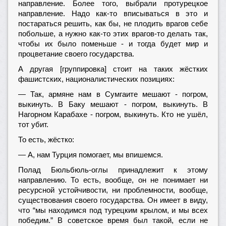
направление. Более того, выбрали протурецкое
направление. Надо как-то вписываться в это и
постараться решить, как бы, не плодить врагов себе
побольше, а нужно как-то этих врагов-то делать так,
чтобы их было поменьше - и тогда будет мир и
процветание своего государства.
А другая [группировка] стоит на таких жёстких
фашистских, националистических позициях:
— Так, армяне нам в Сумгаите мешают - погром,
выкинуть. В Баку мешают - погром, выкинуть. В
Нагорном Карабахе - погром, выкинуть. Кто не ушёл,
тот убит.
То есть, жёстко:
— А, нам Турция помогает, мы впишемся.
Полад Бюльбюль-оглы принадлежит к этому
направлению. То есть, вообще, он не понимает ни
ресурсной устойчивости, ни проблемности, вообще,
существования своего государства. Он имеет в виду,
что “мы находимся под турецким крылом, и мы всех
победим.” В советское время был такой, если не