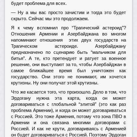
будет проблема для всех.
— Ну а мы вас просто зачистим и тогда это будет
скрыто. Сейчас мы это продолжаем.
Я к чему вспомнил про “Трагический астероид”?
Отношения Армении и Азербайджана во многом
напоминают отношения этих двух государств на
Трагическом астероиде. Азербайджану
предназначено по сценарию быть “мальчиком для
битья”. А те, кто претендует и ратует за военное
решение, они выступают за то, чтобы Азербайджан в
самое ближайшее время был уничтожен как
государство. Они этого не понимают, им хочется
крутизны. Ну они получат этой крутизны.
Что же касается того, что произошло. Дело в том, что
Эрдогану нужна эта карта, когда он может
договариваться с глобальной “элитой” (это как раз
проблема Армении), и когда он может договариваться
с Россией. Это тоже Армения, потому что зона ПВО в
Армении и она связана многими договорами с
Россией. И как не крути, договариваясь с Арменией
он будет договариваться с Россией. Поэтому Эрдоган