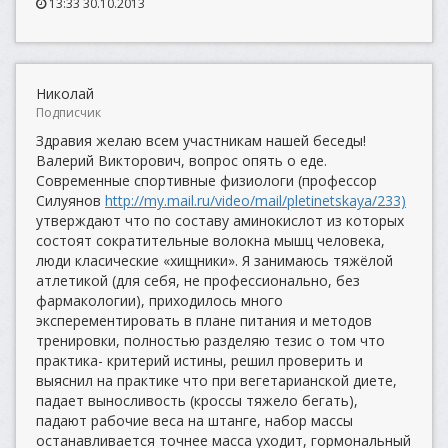
13:33 30.10.2013
Николай
Подписчик
Здравия желаю всем участникам нашей беседы!
Валерий Викторович, вопрос опять о еде.
Современные спортивные физиологи (профессор
Силуянов
http://my.mail.ru/video/mail/pletinetskaya/233)
утверждают что по составу аминокислот из которых
состоят сократительные волокна мышц человека,
люди класические «хищники». Я занимаюсь тяжёлой
атлетикой (для себя, не профессионально, без
фармакологии), приходилось много
эксперементировать в плане питания и методов
тренировки, полностью разделяю тезис о том что
практика- критерий истины, решил проверить и
выяснил на практике что при вегетарианской диете,
падает выносливость (кроссы тяжело бегать),
падают рабочие веса на штанге, набор массы
останавливается точнее масса уходит, гормональный