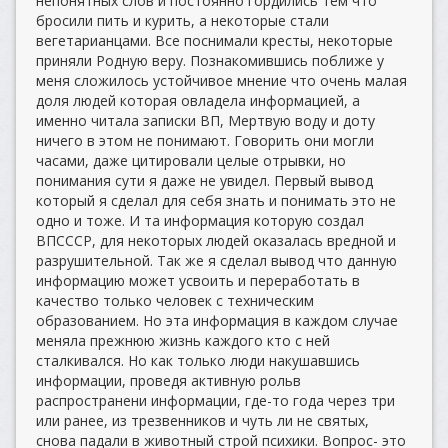
непонятных слов и постоянно гордились тем что
бросили пить и курить, а некоторые стали
вегетарианцами. Все поснимали кресты, некоторые
приняли Родную веру. Познакомившись поближе у
меня сложилось устойчивое мнение что очень малая
доля людей которая овладела информацией, а
именно читала записки ВП, Мертвую воду и доту
ничего в этом не понимают. Говорить они могли
часами, даже цитировали целые отрывки, но
понимания сути я даже не увидел. Первый вывод
который я сделал для себя знать и понимать это не
одно и тоже. И та информация которую создал
ВПСССР, для некоторых людей оказалась вредной и
разрушительной. Так же я сделал вывод что данную
информацию может усвоить и переработать в
качество только человек с техническим
образованием. Но эта информация в каждом случае
меняла прежнюю жизнь каждого кто с ней
сталкивался. Но как только люди накушавшись
информации, проведя активную рольв
распространени информации, где-то года через три
или ранее, из трезвенников и чуть ли не святых,
снова падали в животный строй психики. Вопрос- это