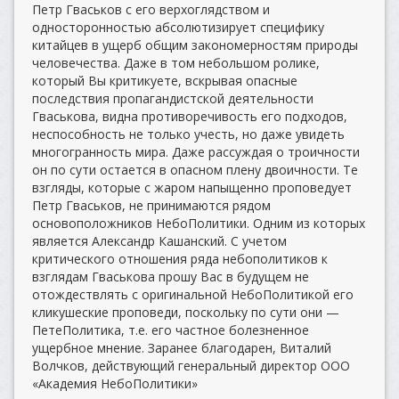
Петр Гваськов с его верхоглядством и
односторонностью абсолютизирует специфику
китайцев в ущерб общим закономерностям природы
человечества. Даже в том небольшом ролике,
который Вы критикуете, вскрывая опасные
последствия пропагандистской деятельности
Гваськова, видна противоречивость его подходов,
неспособность не только учесть, но даже увидеть
многогранность мира. Даже рассуждая о троичности
он по сути остается в опасном плену двоичности. Те
взгляды, которые с жаром напыщенно проповедует
Петр Гваськов, не принимаются рядом
основоположников НебоПолитики. Одним из которых
является Александр Кашанский. С учетом
критического отношения ряда небополитиков к
взглядам Гваськова прошу Вас в будущем не
отождествлять с оригинальной НебоПолитикой его
кликушеские проповеди, поскольку по сути они —
ПетеПолитика, т.е. его частное болезненное
ущербное мнение. Заранее благодарен, Виталий
Волчков, действующий генеральный директор ООО
«Академия НебоПолитики»