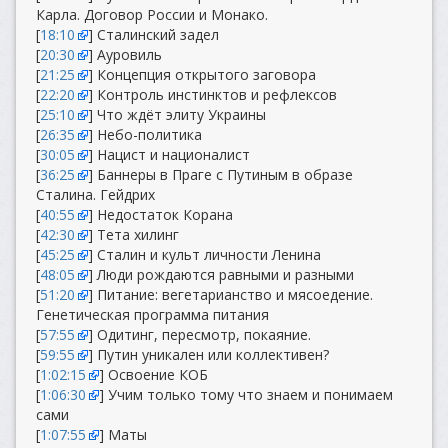
Карла. Договор России и Монако.
[
18:10
] Сталинский задел
[
20:30
] Ауровиль
[
21:25
] Концепция открытого заговора
[
22:20
] Контроль инстинктов и рефлексов
[
25:10
] Что ждёт элиту Украины
[
26:35
] Небо-политика
[
30:05
] Нацист и националист
[
36:25
] Баннеры в Праге с Путиным в образе
Сталина. Гейдрих
[
40:55
] Недостаток Корана
[
42:30
] Тета хилинг
[
45:25
] Сталин и культ личности Ленина
[
48:05
] Люди рождаются равными и разными
[
51:20
] Питание: вегетарианство и мясоедение.
Генетическая программа питания
[
57:55
] Одитинг, пересмотр, покаяние.
[
59:55
] Путин уникален или коллективен?
[
1:02:15
] Освоение КОБ
[
1:06:30
] Учим только тому что знаем и понимаем
сами
[
1:07:55
] Маты