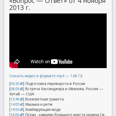
«Вопрос — Ответ» от 4 ноября
2013 г.
Скачать видео в формате mp4 — 1.88 ГБ
[
00:30
] Подготовка переворота в России
[
08:00
] Встреча Киссинджера и Иванова. Россия —
Китай — США
[
13:40
] Всеясветная грамота
[
14:05
] Мызыка и ритм
[
14:50
] Зомбирующая мода
[
16:00
] Путин - кавалер большого креста ордена Св.