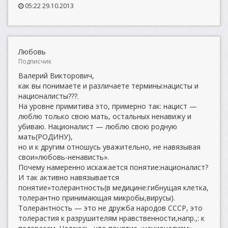
05:22 29.10.2013
Любовь
Подписчик
Валерий Викторович,
как вы понимаете и различаете термины:нацисты и
националисты???.
На уровне примитива это, примерно так: нацист —
люблю только свою мать, остальных ненавижу и
убиваю. Националист — люблю свою родную
мать(РОДИНУ),
но и к другим отношусь уважительно, не навязывая
свои»любовь-ненависть».
Почему намеренно искажается понятие:националист?
И так активно навязывается
понятие»толерантность(в медицине:гибнущая клетка,
толерантно принимающая микробы,вирусы).
Толерантность — это не дружба народов СССР, это
толерастия к разрушителям нравственности,напр.,: к