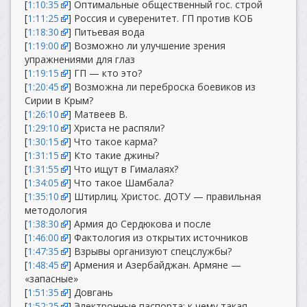
[
1:10:35
] Оптимальные общественный гос. строй
[
1:11:25
] Россия и суверенитет. ГП против КОБ
[
1:18:30
] Питьевая вода
[
1:19:00
] Возможно ли улучшение зрения
упражнениями для глаз
[
1:19:15
] ГП — кто это?
[
1:20:45
] Возможна ли переброска боевиков из
Сирии в Крым?
[
1:26:10
] Матвеев В.
[
1:29:10
] Христа не распяли?
[
1:30:15
] Что такое карма?
[
1:31:15
] Кто такие джины?
[
1:31:55
] Что ищут в Гималаях?
[
1:34:05
] Что такое Шамбала?
[
1:35:10
] Штирлиц. Христос. ДОТУ — правильная
методология
[
1:38:30
] Армия до Сердюкова и после
[
1:46:00
] Фактология из открытих источников
[
1:47:35
] Взрывы организуют спецслужбы?
[
1:48:45
] Армения и Азербайджан. Армяне —
«запасные»
[
1:51:35
] Довгань
[
1:52:25
] Электронные паспорта: к чему такая