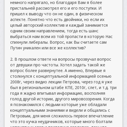
немного напрягало, но благодаря Вам я более
пристальней рассмотрел его и его поступки. И
пришел к выводу что он не один, в физическом
аспекте. Понятно что есть двойники, но если их
целый авторский коллектив и каждый занимается
одним своим направлением, тогда есть шанс
выбраться нам всем из той пропасти в которую Нас
спихнули либералы. Вопрос, как Вы считаете сам
Путин уникален или все же коллектив?
2. В прошлом ответе на вопросы прозвучал вопрос
от девушки про частоты. Хотел задать такой же
вопрос более развернутее. А именно, Впервые я
столкнулся с концептуальной информацией осенью
2008г, через видио лекции Петрова, через год я уже
был в региональном штабе КПЕ, 2010г, слет, и т.д. три
года я жадно впитывал информацию, восполняя
голод другой истории, другого мировоззрения. Когда
я познакомился с людьми которые уже обладали
концептуальными знаниями и видели и общались с
Петровым, для меня сложилось первое впечатление
что это кучка неудачников, которые много болтали