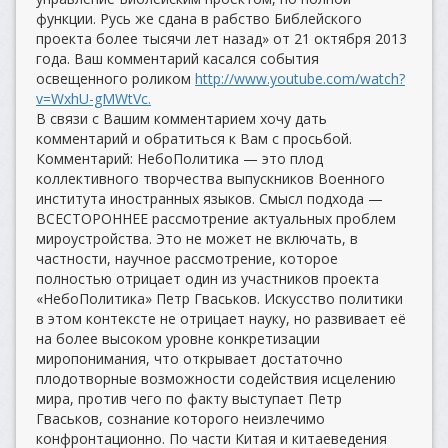
функции. Русь же сдана в рабство Библейского
проекта более тысячи лет назад» от 21 октября 2013
года. Ваш комментарий касался события
освещенного роликом
http://www.youtube.com/watch?
v=WxhU-gMWtVc.
В связи с Вашим комментарием хочу дать
комментарий и обратиться к Вам с просьбой.
Комментарий: НебоПолитика — это плод
коллективного творчества выпускников Военного
института иностранных языков. Смысл подхода —
ВСЕСТОРОННЕЕ рассмотрение актуальных проблем
мироустройства. Это не может не включать, в
частности, научное рассмотрение, которое
полностью отрицает один из участников проекта
«НебоПолитика» Петр Гваськов. Искусство политики
в этом контексте не отрицает науку, но развивает её
на более высоком уровне конкретизации
миропонимания, что открывает достаточно
плодотворные возможности содействия исцелению
мира, против чего по факту выступает Петр
Гваськов, сознание которого неизлечимо
конфронтационно. По части Китая и китаеведения