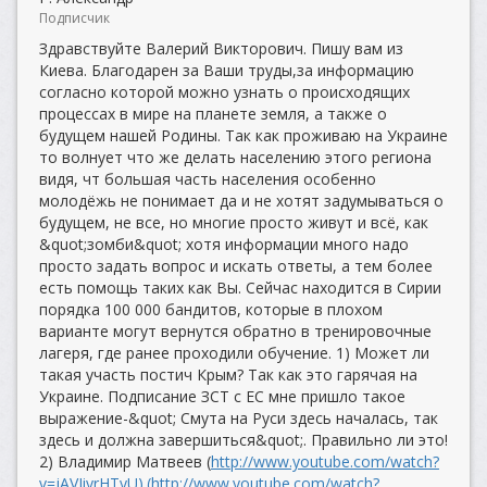
Подписчик
Здравствуйте Валерий Викторович. Пишу вам из
Киева. Благодарен за Ваши труды,за информацию
согласно которой можно узнать о происходящих
процессах в мире на планете земля, а также о
будущем нашей Родины. Так как проживаю на Украине
то волнует что же делать населению этого региона
видя, чт большая часть населения особенно
молодёжь не понимает да и не хотят задумываться о
будущем, не все, но многие просто живут и всё, как
&quot;зомби&quot; хотя информации много надо
просто задать вопрос и искать ответы, а тем более
есть помощь таких как Вы. Сейчас находится в Сирии
порядка 100 000 бандитов, которые в плохом
варианте могут вернутся обратно в тренировочные
лагеря, где ранее проходили обучение. 1) Может ли
такая участь постич Крым? Так как это гарячая на
Украине. Подписание ЗСТ с ЕС мне пришло такое
выражение-&quot; Смута на Руси здесь началась, так
здесь и должна завершиться&quot;. Правильно ли это!
2) Владимир Матвеев (
http://www.youtube.com/watch?
v=jAVJiyrHTyU).(http://www.youtube.com/watch?