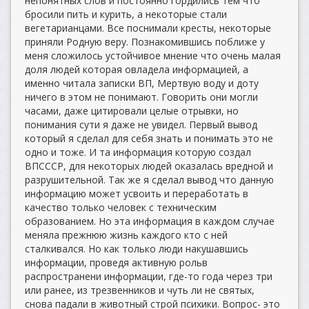
непонятных слов и постоянно гордились тем что
бросили пить и курить, а некоторые стали
вегетарианцами. Все поснимали кресты, некоторые
приняли Родную веру. Познакомившись поближе у
меня сложилось устойчивое мнение что очень малая
доля людей которая овладела информацией, а
именно читала записки ВП, Мертвую воду и доту
ничего в этом не понимают. Говорить они могли
часами, даже цитировали целые отрывки, но
понимания сути я даже не увидел. Первый вывод
который я сделал для себя знать и понимать это не
одно и тоже. И та информация которую создал
ВПСССР, для некоторых людей оказалась вредной и
разрушительной. Так же я сделал вывод что данную
информацию может усвоить и переработать в
качество только человек с техническим
образованием. Но эта информация в каждом случае
меняла прежнюю жизнь каждого кто с ней
сталкивался. Но как только люди накушавшись
информации, проведя активную рольв
распространени информации, где-то года через три
или ранее, из трезвенников и чуть ли не святых,
снова падали в животный строй психики. Вопрос- это