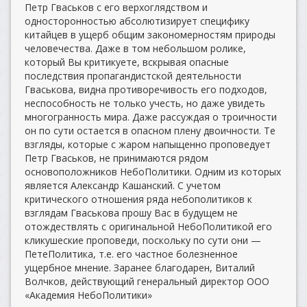
Петр Гваськов с его верхоглядством и
односторонностью абсолютизирует специфику
китайцев в ущерб общим закономерностям природы
человечества. Даже в том небольшом ролике,
который Вы критикуете, вскрывая опасные
последствия пропагандистской деятельности
Гваськова, видна противоречивость его подходов,
неспособность не только учесть, но даже увидеть
многогранность мира. Даже рассуждая о троичности
он по сути остается в опасном плену двоичности. Те
взгляды, которые с жаром напыщенно проповедует
Петр Гваськов, не принимаются рядом
основоположников НебоПолитики. Одним из которых
является Александр Кашанский. С учетом
критического отношения ряда небополитиков к
взглядам Гваськова прошу Вас в будущем не
отождествлять с оригинальной НебоПолитикой его
кликушеские проповеди, поскольку по сути они —
ПетеПолитика, т.е. его частное болезненное
ущербное мнение. Заранее благодарен, Виталий
Волчков, действующий генеральный директор ООО
«Академия НебоПолитики»