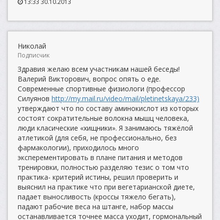
13:33 30.10.2013
Николай
Подписчик
Здравия желаю всем участникам нашей беседы!
Валерий Викторович, вопрос опять о еде.
Современные спортивные физиологи (профессор
Силуянов
http://my.mail.ru/video/mail/pletinetskaya/233)
утверждают что по составу аминокислот из которых
состоят сократительные волокна мышц человека,
люди класические «хищники». Я занимаюсь тяжёлой
атлетикой (для себя, не профессионально, без
фармакологии), приходилось много
эксперементировать в плане питания и методов
тренировки, полностью разделяю тезис о том что
практика- критерий истины, решил проверить и
выяснил на практике что при вегетарианской диете,
падает выносливость (кроссы тяжело бегать),
падают рабочие веса на штанге, набор массы
останавливается точнее масса уходит, гормональный