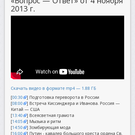
«Вопрос — Ответ» от 4 ноября
2013 г.
Скачать видео в формате mp4 — 1.88 ГБ
[
00:30
] Подготовка переворота в России
[
08:00
] Встреча Киссинджера и Иванова. Россия —
Китай — США
[
13:40
] Всеясветная грамота
[
14:05
] Мызыка и ритм
[
14:50
] Зомбирующая мода
[
16:00
] Путин - кавалер большого креста ордена Св.