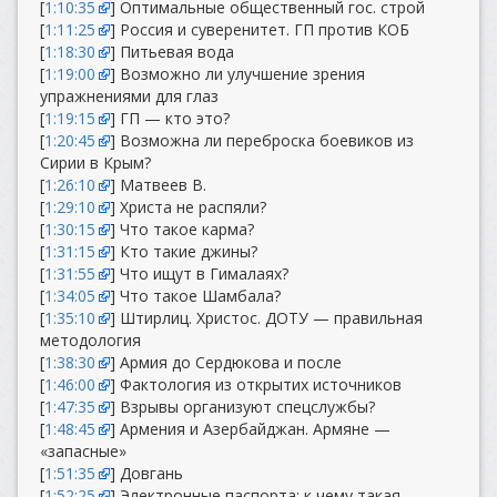
[
1:10:35
] Оптимальные общественный гос. строй
[
1:11:25
] Россия и суверенитет. ГП против КОБ
[
1:18:30
] Питьевая вода
[
1:19:00
] Возможно ли улучшение зрения
упражнениями для глаз
[
1:19:15
] ГП — кто это?
[
1:20:45
] Возможна ли переброска боевиков из
Сирии в Крым?
[
1:26:10
] Матвеев В.
[
1:29:10
] Христа не распяли?
[
1:30:15
] Что такое карма?
[
1:31:15
] Кто такие джины?
[
1:31:55
] Что ищут в Гималаях?
[
1:34:05
] Что такое Шамбала?
[
1:35:10
] Штирлиц. Христос. ДОТУ — правильная
методология
[
1:38:30
] Армия до Сердюкова и после
[
1:46:00
] Фактология из открытих источников
[
1:47:35
] Взрывы организуют спецслужбы?
[
1:48:45
] Армения и Азербайджан. Армяне —
«запасные»
[
1:51:35
] Довгань
[
1:52:25
] Электронные паспорта: к чему такая