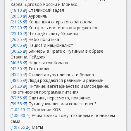
Карла. Договор России и Монако.
[
18:10
] Сталинский задел
[
20:30
] Ауровиль
[
21:25
] Концепция открытого заговора
[
22:20
] Контроль инстинктов и рефлексов
[
25:10
] Что ждёт элиту Украины
[
26:35
] Небо-политика
[
30:05
] Нацист и националист
[
36:25
] Баннеры в Праге с Путиным в образе
Сталина. Гейдрих
[
40:55
] Недостаток Корана
[
42:30
] Тета хилинг
[
45:25
] Сталин и культ личности Ленина
[
48:05
] Люди рождаются равными и разными
[
51:20
] Питание: вегетарианство и мясоедение.
Генетическая программа питания
[
57:55
] Одитинг, пересмотр, покаяние.
[
59:55
] Путин уникален или коллективен?
[
1:02:15
] Освоение КОБ
[
1:06:30
] Учим только тому что знаем и понимаем
сами
[
1:07:55
] Маты