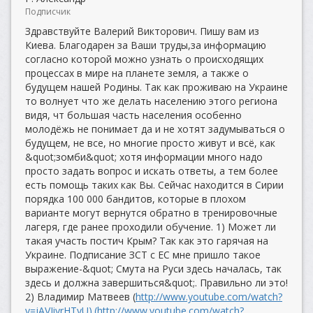
Подписчик
Здравствуйте Валерий Викторович. Пишу вам из
Киева. Благодарен за Ваши труды,за информацию
согласно которой можно узнать о происходящих
процессах в мире на планете земля, а также о
будущем нашей Родины. Так как проживаю на Украине
то волнует что же делать населению этого региона
видя, чт большая часть населения особенно
молодёжь не понимает да и не хотят задумываться о
будущем, не все, но многие просто живут и всё, как
&quot;зомби&quot; хотя информации много надо
просто задать вопрос и искать ответы, а тем более
есть помощь таких как Вы. Сейчас находится в Сирии
порядка 100 000 бандитов, которые в плохом
варианте могут вернутся обратно в тренировочные
лагеря, где ранее проходили обучение. 1) Может ли
такая участь постич Крым? Так как это гарячая на
Украине. Подписание ЗСТ с ЕС мне пришло такое
выражение-&quot; Смута на Руси здесь началась, так
здесь и должна завершиться&quot;. Правильно ли это!
2) Владимир Матвеев (
http://www.youtube.com/watch?
v=jAVJiyrHTyU).(http://www.youtube.com/watch?