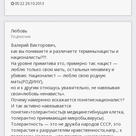
05:22 29.10.2013
Любовь
Подписчик
Валерий Викторович,
как вы понимаете и различаете термины:нацисты и
националисты???.
На уровне примитива это, примерно так: нацист —
люблю только свою мать, остальных ненавижу и
убиваю. Националист — люблю свою родную
мать(РОДИНУ),
но и к другим отношусь уважительно, не навязывая
свои»любовь-ненависть».
Почему намеренно искажается понятие:националист?
И так активно навязывается
понятие»толерантность(в медицине:гибнущая клетка,
толерантно принимающая микробы,вирусы).
Толерантность — это не дружба народов СССР, это
толерастия к разрушителям нравственности,напр.,: к