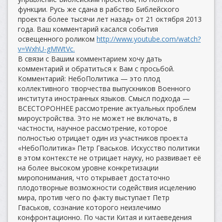
функции. Русь же сдана в рабство Библейского
проекта более тысячи лет назад» от 21 октября 2013
года. Ваш комментарий касался события
освещенного роликом
http://www.youtube.com/watch?
v=WxhU-gMWtVc.
В связи с Вашим комментарием хочу дать
комментарий и обратиться к Вам с просьбой.
Комментарий: НебоПолитика — это плод
коллективного творчества выпускников Военного
института иностранных языков. Смысл подхода —
ВСЕСТОРОННЕЕ рассмотрение актуальных проблем
мироустройства. Это не может не включать, в
частности, научное рассмотрение, которое
полностью отрицает один из участников проекта
«НебоПолитика» Петр Гваськов. Искусство политики
в этом контексте не отрицает науку, но развивает её
на более высоком уровне конкретизации
миропонимания, что открывает достаточно
плодотворные возможности содействия исцелению
мира, против чего по факту выступает Петр
Гваськов, сознание которого неизлечимо
конфронтационно. По части Китая и китаеведения