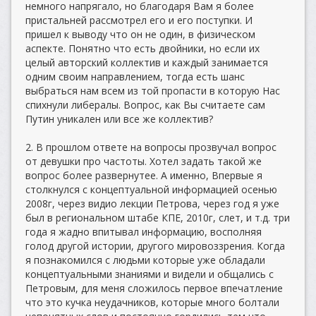
немного напрягало, но благодаря Вам я более
пристальней рассмотрел его и его поступки. И
пришел к выводу что он не один, в физическом
аспекте. Понятно что есть двойники, но если их
целый авторский коллектив и каждый занимается
одним своим направлением, тогда есть шанс
выбраться нам всем из той пропасти в которую Нас
спихнули либералы. Вопрос, как Вы считаете сам
Путин уникален или все же коллектив?
2. В прошлом ответе на вопросы прозвучал вопрос
от девушки про частоты. Хотел задать такой же
вопрос более развернутее. А именно, Впервые я
столкнулся с концептуальной информацией осенью
2008г, через видио лекции Петрова, через год я уже
был в региональном штабе КПЕ, 2010г, слет, и т.д. три
года я жадно впитывал информацию, восполняя
голод другой истории, другого мировоззрения. Когда
я познакомился с людьми которые уже обладали
концептуальными знаниями и видели и общались с
Петровым, для меня сложилось первое впечатление
что это кучка неудачников, которые много болтали