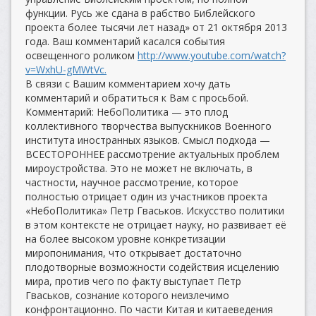
функции. Русь же сдана в рабство Библейского
проекта более тысячи лет назад» от 21 октября 2013
года. Ваш комментарий касался события
освещенного роликом
http://www.youtube.com/watch?
v=WxhU-gMWtVc.
В связи с Вашим комментарием хочу дать
комментарий и обратиться к Вам с просьбой.
Комментарий: НебоПолитика — это плод
коллективного творчества выпускников Военного
института иностранных языков. Смысл подхода —
ВСЕСТОРОННЕЕ рассмотрение актуальных проблем
мироустройства. Это не может не включать, в
частности, научное рассмотрение, которое
полностью отрицает один из участников проекта
«НебоПолитика» Петр Гваськов. Искусство политики
в этом контексте не отрицает науку, но развивает её
на более высоком уровне конкретизации
миропонимания, что открывает достаточно
плодотворные возможности содействия исцелению
мира, против чего по факту выступает Петр
Гваськов, сознание которого неизлечимо
конфронтационно. По части Китая и китаеведения