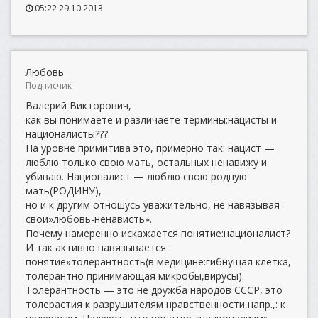
05:22 29.10.2013
Любовь
Подписчик
Валерий Викторович,
как вы понимаете и различаете термины:нацисты и
националисты???.
На уровне примитива это, примерно так: нацист —
люблю только свою мать, остальных ненавижу и
убиваю. Националист — люблю свою родную
мать(РОДИНУ),
но и к другим отношусь уважительно, не навязывая
свои»любовь-ненависть».
Почему намеренно искажается понятие:националист?
И так активно навязывается
понятие»толерантность(в медицине:гибнущая клетка,
толерантно принимающая микробы,вирусы).
Толерантность — это не дружба народов СССР, это
толерастия к разрушителям нравственности,напр.,: к