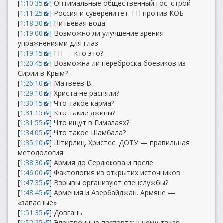
[
1:10:35
] Оптимальные общественный гос. строй
[
1:11:25
] Россия и суверенитет. ГП против КОБ
[
1:18:30
] Питьевая вода
[
1:19:00
] Возможно ли улучшение зрения
упражнениями для глаз
[
1:19:15
] ГП — кто это?
[
1:20:45
] Возможна ли переброска боевиков из
Сирии в Крым?
[
1:26:10
] Матвеев В.
[
1:29:10
] Христа не распяли?
[
1:30:15
] Что такое карма?
[
1:31:15
] Кто такие джины?
[
1:31:55
] Что ищут в Гималаях?
[
1:34:05
] Что такое Шамбала?
[
1:35:10
] Штирлиц. Христос. ДОТУ — правильная
методология
[
1:38:30
] Армия до Сердюкова и после
[
1:46:00
] Фактология из открытих источников
[
1:47:35
] Взрывы организуют спецслужбы?
[
1:48:45
] Армения и Азербайджан. Армяне —
«запасные»
[
1:51:35
] Довгань
[
1:52:25
] Электронные паспорта: к чему такая