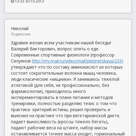
13:33 30.10.2013
Николай
Подписчик
Здравия желаю всем участникам нашей беседы!
Валерий Викторович, вопрос опять о еде.
Современные спортивные физиологи (профессор
Силуянов
http://my.mail.ru/video/mail/pletinetskaya/233)
утверждают что по составу аминокислот из которых
состоят сократительные волокна мышц человека,
люди класические «хищники». Я занимаюсь тяжёлой
атлетикой (для себя, не профессионально, без
фармакологии), приходилось много
эксперементировать в плане питания и методов
тренировки, полностью разделяю тезис о том что
практика- критерий истины, решил проверить и
выяснил на практике что при вегетарианской диете,
падает выносливость (кроссы тяжело бегать),
падают рабочие веса на штанге, набор массы
останавливается точнее масса уходит, гормональный