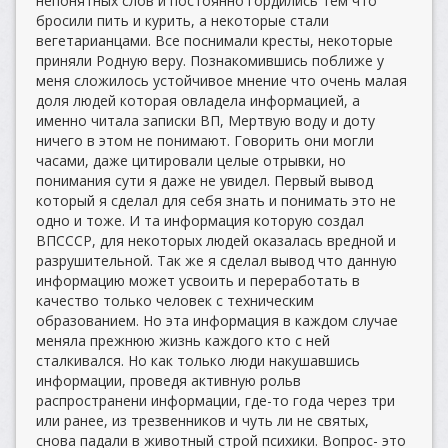
непонятных слов и постоянно гордились тем что
бросили пить и курить, а некоторые стали
вегетарианцами. Все поснимали кресты, некоторые
приняли Родную веру. Познакомившись поближе у
меня сложилось устойчивое мнение что очень малая
доля людей которая овладела информацией, а
именно читала записки ВП, Мертвую воду и доту
ничего в этом не понимают. Говорить они могли
часами, даже цитировали целые отрывки, но
понимания сути я даже не увидел. Первый вывод
который я сделал для себя знать и понимать это не
одно и тоже. И та информация которую создал
ВПСССР, для некоторых людей оказалась вредной и
разрушительной. Так же я сделал вывод что данную
информацию может усвоить и переработать в
качество только человек с техническим
образованием. Но эта информация в каждом случае
меняла прежнюю жизнь каждого кто с ней
сталкивался. Но как только люди накушавшись
информации, проведя активную рольв
распространени информации, где-то года через три
или ранее, из трезвенников и чуть ли не святых,
снова падали в животный строй психики. Вопрос- это