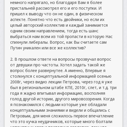
немного напрягало, но благодаря Вам я более
пристальней рассмотрел его и его поступки. И
пришел к выводу что он не один, в физическом
аспекте. Понятно что есть двойники, но если их
целый авторский коллектив и каждый занимается
одним своим направлением, тогда есть шанс
выбраться нам всем из той пропасти в которую Нас
спихнули либералы. Вопрос, как Вы считаете сам
Путин уникален или все же коллектив?
2. В прошлом ответе на вопросы прозвучал вопрос
от девушки про частоты. Хотел задать такой же
вопрос более развернутее. А именно, Впервые я
столкнулся с концептуальной информацией осенью
2008г, через видио лекции Петрова, через год я уже
был в региональном штабе КПЕ, 2010г, слет, и т.д. три
года я жадно впитывал информацию, восполняя
голод другой истории, другого мировоззрения. Когда
я познакомился с людьми которые уже обладали
концептуальными знаниями и видели и общались с
Петровым, для меня сложилось первое впечатление
что это кучка неудачников, которые много болтали