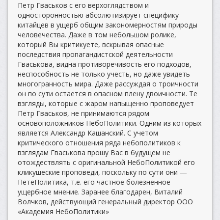
Петр Гваськов с его верхоглядством и
односторонностью абсолютизирует специфику
китайцев в ущерб общим закономерностям природы
человечества. Даже в том небольшом ролике,
который Вы критикуете, вскрывая опасные
последствия пропагандистской деятельности
Гваськова, видна противоречивость его подходов,
неспособность не только учесть, но даже увидеть
многогранность мира. Даже рассуждая о троичности
он по сути остается в опасном плену двоичности. Те
взгляды, которые с жаром напыщенно проповедует
Петр Гваськов, не принимаются рядом
основоположников НебоПолитики. Одним из которых
является Александр Кашанский. С учетом
критического отношения ряда небополитиков к
взглядам Гваськова прошу Вас в будущем не
отождествлять с оригинальной НебоПолитикой его
кликушеские проповеди, поскольку по сути они —
ПетеПолитика, т.е. его частное болезненное
ущербное мнение. Заранее благодарен, Виталий
Волчков, действующий генеральный директор ООО
«Академия НебоПолитики»