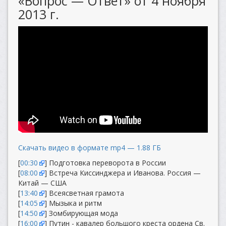
«Вопрос — Ответ» от 4 ноября
2013 г.
Скачать видео в формате mp4 — 1.88 ГБ
[
00:30
] Подготовка переворота в России
[
08:00
] Встреча Киссинджера и Иванова. Россия —
Китай — США
[
13:40
] Всеясветная грамота
[
14:05
] Мызыка и ритм
[
14:50
] Зомбирующая мода
[
16:00
] Путин - кавалер большого креста ордена Св.