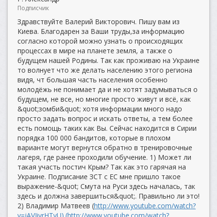
Подписчик
Здравствуйте Валерий Викторович. Пишу вам из
Киева. Благодарен за Ваши труды,за информацию
согласно которой можно узнать о происходящих
процессах в мире на планете земля, а также о
будущем нашей Родины. Так как проживаю на Украине
то волнует что же делать населению этого региона
видя, чт большая часть населения особенно
молодёжь не понимает да и не хотят задумываться о
будущем, не все, но многие просто живут и всё, как
&quot;зомби&quot; хотя информации много надо
просто задать вопрос и искать ответы, а тем более
есть помощь таких как Вы. Сейчас находится в Сирии
порядка 100 000 бандитов, которые в плохом
варианте могут вернутся обратно в тренировочные
лагеря, где ранее проходили обучение. 1) Может ли
такая участь постич Крым? Так как это гарячая на
Украине. Подписание ЗСТ с ЕС мне пришло такое
выражение-&quot; Смута на Руси здесь началась, так
здесь и должна завершиться&quot;. Правильно ли это!
2) Владимир Матвеев (
http://www.youtube.com/watch?
v=jAVJiyrHTyU).(http://www.youtube.com/watch?