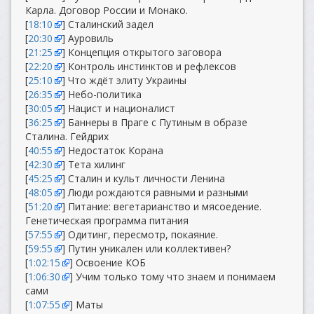
Карла. Договор России и Монако.
[
18:10
] Сталинский задел
[
20:30
] Ауровиль
[
21:25
] Концепция открытого заговора
[
22:20
] Контроль инстинктов и рефлексов
[
25:10
] Что ждёт элиту Украины
[
26:35
] Небо-политика
[
30:05
] Нацист и националист
[
36:25
] Баннеры в Праге с Путиным в образе
Сталина. Гейдрих
[
40:55
] Недостаток Корана
[
42:30
] Тета хилинг
[
45:25
] Сталин и культ личности Ленина
[
48:05
] Люди рождаются равными и разными
[
51:20
] Питание: вегетарианство и мясоедение.
Генетическая программа питания
[
57:55
] Одитинг, пересмотр, покаяние.
[
59:55
] Путин уникален или коллективен?
[
1:02:15
] Освоение КОБ
[
1:06:30
] Учим только тому что знаем и понимаем
сами
[
1:07:55
] Маты