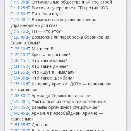
[
1:10:35
] Оптимальные общественный гос. строй
[
1:11:25
] Россия и суверенитет. ГП против КОБ
[
1:18:30
] Питьевая вода
[
1:19:00
] Возможно ли улучшение зрения
упражнениями для глаз
[
1:19:15
] ГП — кто это?
[
1:20:45
] Возможна ли переброска боевиков из
Сирии в Крым?
[
1:26:10
] Матвеев В.
[
1:29:10
] Христа не распяли?
[
1:30:15
] Что такое карма?
[
1:31:15
] Кто такие джины?
[
1:31:55
] Что ищут в Гималаях?
[
1:34:05
] Что такое Шамбала?
[
1:35:10
] Штирлиц. Христос. ДОТУ — правильная
методология
[
1:38:30
] Армия до Сердюкова и после
[
1:46:00
] Фактология из открытих источников
[
1:47:35
] Взрывы организуют спецслужбы?
[
1:48:45
] Армения и Азербайджан. Армяне —
«запасные»
[
1:51:35
] Довгань
[
1:52:25
] Электронные паспорта: к чему такая