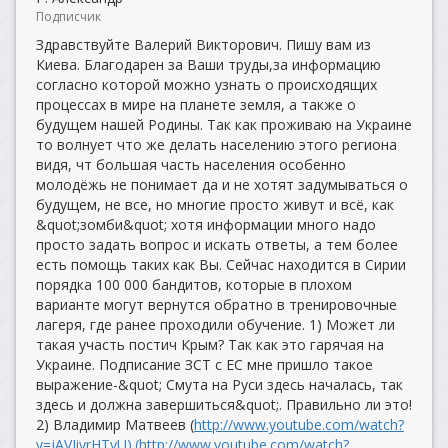
Подписчик
Здравствуйте Валерий Викторович. Пишу вам из
Киева. Благодарен за Ваши труды,за информацию
согласно которой можно узнать о происходящих
процессах в мире на планете земля, а также о
будущем нашей Родины. Так как проживаю на Украине
то волнует что же делать населению этого региона
видя, чт большая часть населения особенно
молодёжь не понимает да и не хотят задумываться о
будущем, не все, но многие просто живут и всё, как
&quot;зомби&quot; хотя информации много надо
просто задать вопрос и искать ответы, а тем более
есть помощь таких как Вы. Сейчас находится в Сирии
порядка 100 000 бандитов, которые в плохом
варианте могут вернутся обратно в тренировочные
лагеря, где ранее проходили обучение. 1) Может ли
такая участь постич Крым? Так как это гарячая на
Украине. Подписание ЗСТ с ЕС мне пришло такое
выражение-&quot; Смута на Руси здесь началась, так
здесь и должна завершиться&quot;. Правильно ли это!
2) Владимир Матвеев (
http://www.youtube.com/watch?
v=jAVJiyrHTyU).(http://www.youtube.com/watch?