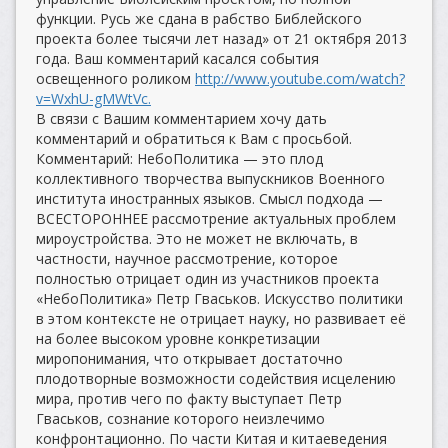
функции. Русь же сдана в рабство Библейского
проекта более тысячи лет назад» от 21 октября 2013
года. Ваш комментарий касался события
освещенного роликом
http://www.youtube.com/watch?
v=WxhU-gMWtVc.
В связи с Вашим комментарием хочу дать
комментарий и обратиться к Вам с просьбой.
Комментарий: НебоПолитика — это плод
коллективного творчества выпускников Военного
института иностранных языков. Смысл подхода —
ВСЕСТОРОННЕЕ рассмотрение актуальных проблем
мироустройства. Это не может не включать, в
частности, научное рассмотрение, которое
полностью отрицает один из участников проекта
«НебоПолитика» Петр Гваськов. Искусство политики
в этом контексте не отрицает науку, но развивает её
на более высоком уровне конкретизации
миропонимания, что открывает достаточно
плодотворные возможности содействия исцелению
мира, против чего по факту выступает Петр
Гваськов, сознание которого неизлечимо
конфронтационно. По части Китая и китаеведения