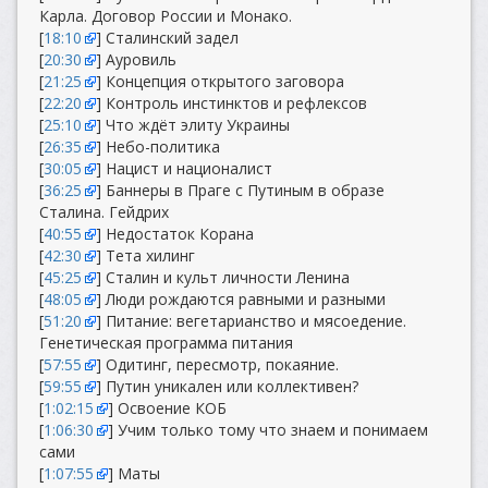
Карла. Договор России и Монако.
[
18:10
] Сталинский задел
[
20:30
] Ауровиль
[
21:25
] Концепция открытого заговора
[
22:20
] Контроль инстинктов и рефлексов
[
25:10
] Что ждёт элиту Украины
[
26:35
] Небо-политика
[
30:05
] Нацист и националист
[
36:25
] Баннеры в Праге с Путиным в образе
Сталина. Гейдрих
[
40:55
] Недостаток Корана
[
42:30
] Тета хилинг
[
45:25
] Сталин и культ личности Ленина
[
48:05
] Люди рождаются равными и разными
[
51:20
] Питание: вегетарианство и мясоедение.
Генетическая программа питания
[
57:55
] Одитинг, пересмотр, покаяние.
[
59:55
] Путин уникален или коллективен?
[
1:02:15
] Освоение КОБ
[
1:06:30
] Учим только тому что знаем и понимаем
сами
[
1:07:55
] Маты