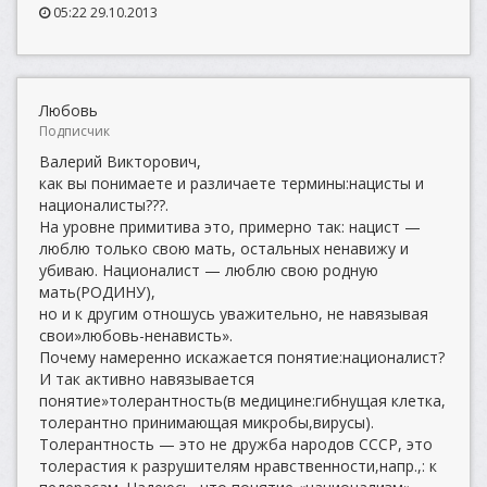
05:22 29.10.2013
Любовь
Подписчик
Валерий Викторович,
как вы понимаете и различаете термины:нацисты и
националисты???.
На уровне примитива это, примерно так: нацист —
люблю только свою мать, остальных ненавижу и
убиваю. Националист — люблю свою родную
мать(РОДИНУ),
но и к другим отношусь уважительно, не навязывая
свои»любовь-ненависть».
Почему намеренно искажается понятие:националист?
И так активно навязывается
понятие»толерантность(в медицине:гибнущая клетка,
толерантно принимающая микробы,вирусы).
Толерантность — это не дружба народов СССР, это
толерастия к разрушителям нравственности,напр.,: к