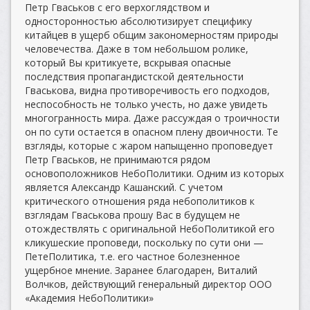
Петр Гваськов с его верхоглядством и
односторонностью абсолютизирует специфику
китайцев в ущерб общим закономерностям природы
человечества. Даже в том небольшом ролике,
который Вы критикуете, вскрывая опасные
последствия пропагандистской деятельности
Гваськова, видна противоречивость его подходов,
неспособность не только учесть, но даже увидеть
многогранность мира. Даже рассуждая о троичности
он по сути остается в опасном плену двоичности. Те
взгляды, которые с жаром напыщенно проповедует
Петр Гваськов, не принимаются рядом
основоположников НебоПолитики. Одним из которых
является Александр Кашанский. С учетом
критического отношения ряда небополитиков к
взглядам Гваськова прошу Вас в будущем не
отождествлять с оригинальной НебоПолитикой его
кликушеские проповеди, поскольку по сути они —
ПетеПолитика, т.е. его частное болезненное
ущербное мнение. Заранее благодарен, Виталий
Волчков, действующий генеральный директор ООО
«Академия НебоПолитики»