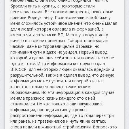
непонятных слов и постоянно гордились тем что
бросили пить и курить, а некоторые стали
вегетарианцами. Все поснимали кресты, некоторые
приняли Родную веру. Познакомившись поближе у
меня сложилось устойчивое мнение что очень малая
доля людей которая овладела информацией, а
именно читала записки ВП, Мертвую воду и доту
ничего в этом не понимают. Говорить они могли
часами, даже цитировали целые отрывки, но
понимания сути я даже не увидел. Первый вывод
который я сделал для себя знать и понимать это не
одно и тоже. И та информация которую создал
ВПСССР, для некоторых людей оказалась вредной и
разрушительной. Так же я сделал вывод что данную
информацию может усвоить и переработать в
качество только человек с техническим
образованием. Но эта информация в каждом случае
меняла прежнюю жизнь каждого кто с ней
сталкивался. Но как только люди накушавшись
информации, проведя активную рольв
распространени информации, где-то года через три
или ранее, из трезвенников и чуть ли не святых,
снова падали в животный строй психики. Вопрос- это