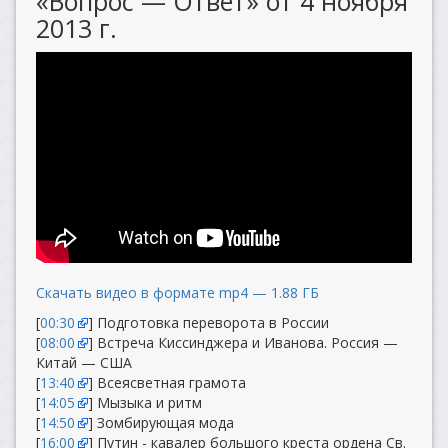
«Вопрос — Ответ» от 4 ноября
2013 г.
Скачать видео в формате mp4 — 1.88 ГБ
[
00:30
] Подготовка переворота в России
[
08:00
] Встреча Киссинджера и Иванова. Россия —
Китай — США
[
13:40
] Всеясветная грамота
[
14:05
] Мызыка и ритм
[
14:50
] Зомбирующая мода
[
16:00
] Путин - кавалер большого креста ордена Св.