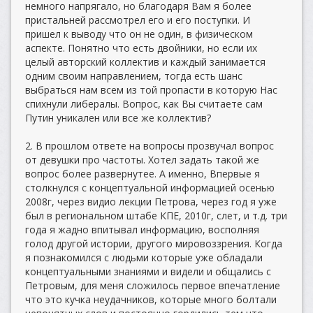
немного напрягало, но благодаря Вам я более
пристальней рассмотрел его и его поступки. И
пришел к выводу что он не один, в физическом
аспекте. Понятно что есть двойники, но если их
целый авторский коллектив и каждый занимается
одним своим направлением, тогда есть шанс
выбраться нам всем из той пропасти в которую Нас
спихнули либералы. Вопрос, как Вы считаете сам
Путин уникален или все же коллектив?
2. В прошлом ответе на вопросы прозвучал вопрос
от девушки про частоты. Хотел задать такой же
вопрос более развернутее. А именно, Впервые я
столкнулся с концептуальной информацией осенью
2008г, через видио лекции Петрова, через год я уже
был в региональном штабе КПЕ, 2010г, слет, и т.д. три
года я жадно впитывал информацию, восполняя
голод другой истории, другого мировоззрения. Когда
я познакомился с людьми которые уже обладали
концептуальными знаниями и видели и общались с
Петровым, для меня сложилось первое впечатление
что это кучка неудачников, которые много болтали