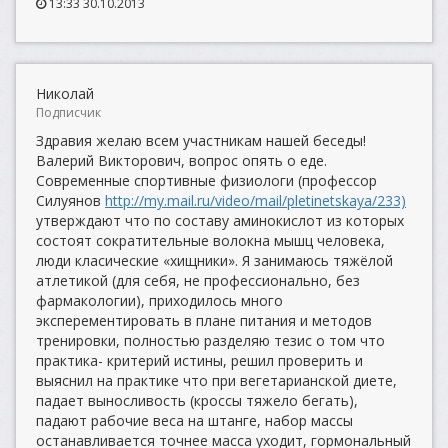
13:33 30.10.2013
Николай
Подписчик
Здравия желаю всем участникам нашей беседы!
Валерий Викторович, вопрос опять о еде.
Современные спортивные физиологи (профессор
Силуянов
http://my.mail.ru/video/mail/pletinetskaya/233)
утверждают что по составу аминокислот из которых
состоят сократительные волокна мышц человека,
люди класические «хищники». Я занимаюсь тяжёлой
атлетикой (для себя, не профессионально, без
фармакологии), приходилось много
эксперементировать в плане питания и методов
тренировки, полностью разделяю тезис о том что
практика- критерий истины, решил проверить и
выяснил на практике что при вегетарианской диете,
падает выносливость (кроссы тяжело бегать),
падают рабочие веса на штанге, набор массы
останавливается точнее масса уходит, гормональный